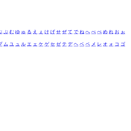
ぶ
ぷ
む
ゆ
ゅ
る
え
ぇ
け
げ
せ
ぜ
て
で
ね
へ
べ
ぺ
め
れ
お
ぉ
プ
ム
ユ
ュ
ル
エ
ェ
ケ
ゲ
セ
ゼ
テ
デ
ヘ
ベ
ペ
メ
レ
オ
ォ
コ
ゴ