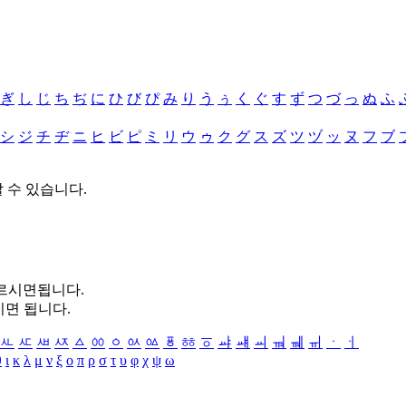
ぎ
し
じ
ち
ぢ
に
ひ
び
ぴ
み
り
う
ぅ
く
ぐ
す
ず
つ
づ
っ
ぬ
ふ
シ
ジ
チ
ヂ
ニ
ヒ
ビ
ピ
ミ
リ
ウ
ゥ
ク
グ
ス
ズ
ツ
ヅ
ッ
ヌ
フ
ブ
할 수 있습니다.
누르시면됩니다.
시면 됩니다.
ㅻ
ㅼ
ㅽ
ㅾ
ㅿ
ㆀ
ㆁ
ㆂ
ㆃ
ㆄ
ㆅ
ㆆ
ㆇ
ㆈ
ㆉ
ㆊ
ㆋ
ㆌ
ㆍ
ㆎ
θ
ι
κ
λ
μ
ν
ξ
ο
π
ρ
σ
τ
υ
φ
χ
ψ
ω