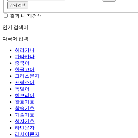
상세검색
결과 내 재검색
인기 검색어
다국어 입력
히라가나
가타카나
중국어
한글고어
그리스문자
프랑스어
독일어
히브리어
괄호기호
학술기호
기술기호
첨자기호
라틴문자
러시아문자