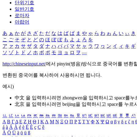
단위기호
일반기호
로마자
아랍어
あ
ぁ
か
が
さ
ざ
た
だ
な
は
ば
ぱ
ま
や
ゃ
ら
わ
ゎ
ん
い
ぃ
き
こ
ご
そ
ぞ
と
ど
の
ほ
ぼ
ぽ
も
よ
ょ
ろ
を
ア
ァ
カ
サ
ザ
タ
ダ
ナ
ハ
バ
パ
マ
ヤ
ャ
ラ
ワ
ヮ
ン
イ
ィ
キ
ギ
ソ
ゾ
ト
ド
ノ
ホ
ボ
ポ
モ
ヨ
ョ
ロ
ヲ
―
http://chineseinput.net/
에서 pinyin(병음)방식으로 중국어를 변환
변환된 중국어를 복사하여 사용하시면 됩니다.
예시)
中文 을 입력하시려면
zhongwen
을 입력하시고 space를
北京 을 입력하시려면
beijing
을 입력하시고 space를 누르
ㅥ
ㅦ
ㅧ
ㅨ
ㅩ
ㅪ
ㅫ
ㅬ
ㅭ
ㅮ
ㅯ
ㅰ
ㅱ
ㅲ
ㅳ
ㅴ
ㅵ
ㅶ
ㅷ
ㅸ
ㅹ
ㅺ
Α
Β
Γ
Δ
Ε
Ζ
Η
Θ
Ι
Κ
Λ
Μ
Ν
Ξ
Ο
Π
Ρ
Σ
Τ
Υ
Φ
Χ
Ψ
Ω
α
β
γ
δ
ε
ζ
η
á
à
Á
À
é
è
É
È
ç
Ç
ê
Ä
Ö
Ü
ä
ö
ü
ß