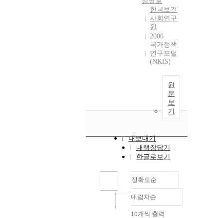
정영호
한국보건
사회연구
원
2006
국가정책
연구포털
(NKIS)
원
문
보
기
내보내기
내책장담기
한글로보기
정확도순
내림차순
정확도
순
10개씩 출력
내림차순