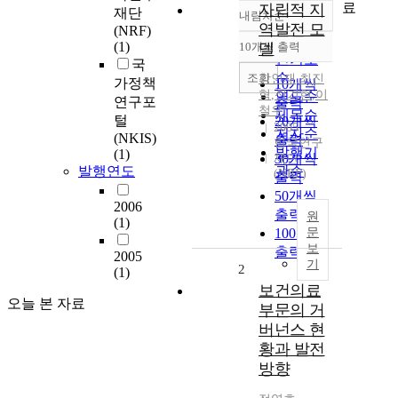
료
자립적 지
재단
내림차순
정확도
역발전 모
(NRF)
순
(1)
10개씩 출력
델
내림차순
인기도
국
순
조회
강인재
,
최진
가정책
10개씩
혁
,
신기현
,
이
연도순
연구포
출력
철우
제목순
털
20개씩
2005
저자순
(NKIS)
출력
한국연구
발행기
(1)
30개씩
재단
발행연도
관순
(NRF)
출력
50개씩
2006
출력
원
(1)
100개씩
문
보
출력
2005
기
2
(1)
보건의료
오늘 본 자료
부문의 거
버넌스 현
황과 발전
방향