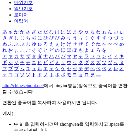
단위기호
일반기호
로마자
아랍어
あ
ぁ
か
が
さ
ざ
た
だ
な
は
ば
ぱ
ま
や
ゃ
ら
わ
ゎ
ん
い
ぃ
き
ぎ
し
じ
ち
ぢ
に
ひ
び
ぴ
み
り
う
ぅ
く
ぐ
す
ず
つ
づ
っ
ぬ
ふ
ぶ
ぷ
む
ゆ
ゅ
る
え
ぇ
け
げ
せ
ぜ
て
で
ね
へ
べ
ぺ
め
れ
お
ぉ
こ
ご
そ
ぞ
と
ど
の
ほ
ぼ
ぽ
も
よ
ょ
ろ
を
ア
ァ
カ
サ
ザ
タ
ダ
ナ
ハ
バ
パ
マ
ヤ
ャ
ラ
ワ
ヮ
ン
イ
ィ
キ
ギ
シ
ジ
チ
ヂ
ニ
ヒ
ビ
ピ
ミ
リ
ウ
ゥ
ク
グ
ス
ズ
ツ
ヅ
ッ
ヌ
フ
ブ
プ
ム
ユ
ュ
ル
エ
ェ
ケ
ゲ
セ
ゼ
テ
デ
ヘ
ベ
ペ
メ
レ
オ
ォ
コ
ゴ
ソ
ゾ
ト
ド
ノ
ホ
ボ
ポ
モ
ヨ
ョ
ロ
ヲ
―
http://chineseinput.net/
에서 pinyin(병음)방식으로 중국어를 변환
할 수 있습니다.
변환된 중국어를 복사하여 사용하시면 됩니다.
예시)
中文 을 입력하시려면
zhongwen
을 입력하시고 space를
누르시면됩니다.