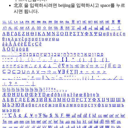
北京 을 입력하시려면
beijing
을 입력하시고 space를 누르
시면 됩니다.
ㅥ
ㅦ
ㅧ
ㅨ
ㅩ
ㅪ
ㅫ
ㅬ
ㅭ
ㅮ
ㅯ
ㅰ
ㅱ
ㅲ
ㅳ
ㅴ
ㅵ
ㅶ
ㅷ
ㅸ
ㅹ
ㅺ
ㅻ
ㅼ
ㅽ
ㅾ
ㅿ
ㆀ
ㆁ
ㆂ
ㆃ
ㆄ
ㆅ
ㆆ
ㆇ
ㆈ
ㆉ
ㆊ
ㆋ
ㆌ
ㆍ
ㆎ
Α
Β
Γ
Δ
Ε
Ζ
Η
Θ
Ι
Κ
Λ
Μ
Ν
Ξ
Ο
Π
Ρ
Σ
Τ
Υ
Φ
Χ
Ψ
Ω
α
β
γ
δ
ε
ζ
η
θ
ι
κ
λ
μ
ν
ξ
ο
π
ρ
σ
τ
υ
φ
χ
ψ
ω
á
à
Á
À
é
è
É
È
ç
Ç
ê
Ä
Ö
Ü
ä
ö
ü
ß
ְ
ֳ
ֲ
ֱ
ָ
ַ
ֵ
ֶ
ִ
ֹ
ּ
ֻ
ׂ
ׁ
ּ
ב
ה
נ
מ
צ
ת
ץ
ש
ד
ג
כ
ע
י
ח
ל
ך
ף
ק
ר
א
ט
ו
ן
ם
פ
‘
’
“
”
〔
〕
〈
〉
「
」
『
』
【
】
＂
（
）
［
］
｛
｝
±
×
÷
≠
≤
≥
∞
∴
♂
♀
∠
⊥
⌒
∂
∇
≡
≒
≪
≫
√
∽
∝
∵
∫
∬
∈
∋
⊆
⊇
⊂
⊃
∪
∩
∧
∨
￢
⇒
⇔
∀
∃
∮
∑
∏
＋
－
＜
＝
＞
、
。
·
‥
…
¨
〃
―
∥
＼
∼
´
～
ˇ
˘
˝
˚
˙
¸
˛
¡
¿
ː
！
＇
，
．
／
：
；
？
＾
＿
｀
｜
½
⅓
⅔
¼
¾
⅛
⅜
⅝
⅞
¹
²
³
⁴
ⁿ
₁
₂
₃
₄
Æ
Ð
Ħ
Ĳ
Ł
Ø
Œ
Þ
Ŧ
Ŋ
æ
đ
ð
ħ
ı
ĳ
ĸ
ŀ
ł
ø
œ
ß
þ
ŧ
ŋ
ŉ
А
Б
В
Г
Д
Е
Ё
Ж
З
И
Й
К
Л
М
Н
О
П
Р
С
Т
У
Ф
Х
Ц
Ч
Ш
Щ
Ъ
Ы
Ь
Э
Ю
Я
а
б
в
г
д
е
ё
ж
з
и
й
к
л
м
н
о
п
р
с
т
у
ф
х
ц
ч
ш
щ
ъ
ы
ь
э
ю
я
′
″
℃
Å
￠
￡
￥
¤
℉
‰
＄
％
Ｆ
￦
㎕
㎖
㎗
ℓ
㎘
㏄
㎣
㎤
㎥
㎦
㎙
㎚
㎛
㎜
㎝
㎞
㎟
㎠
㎡
㎢
㏊
㎍
㎎
㎏
㏏
㎈
㎉
㏈
㎧
㎨
㎰
㎱
㎲
㎳
㎴
㎵
㎶
㎷
㎸
㎹
㎀
㎁
㎂
㎃
㎄
㎺
㎻
㎽
㎾
㎿
㎐
㎑