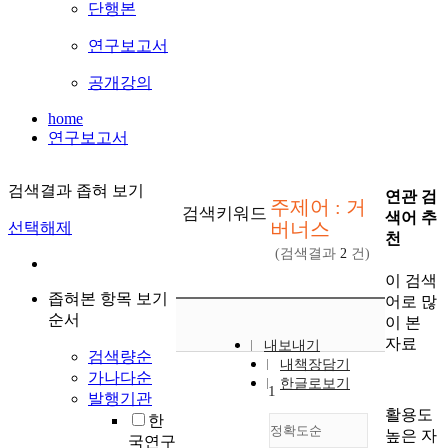
단행본
연구보고서
공개강의
home
연구보고서
검색결과 좁혀 보기
연관 검
주제어 : 거
검색키워드
색어 추
버너스
선택해제
천
(검색결과
2
건)
이 검색
좁혀본 항목 보기
어로 많
순서
이 본
자료
내보내기
검색량순
내책장담기
가나다순
한글로보기
1
발행기관
활용도
한
정확도순
높은 자
국연구