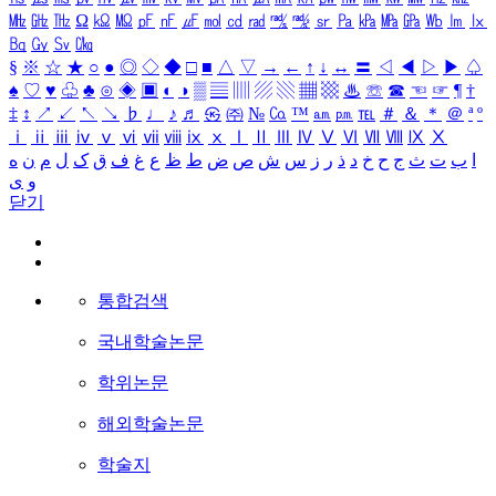
㎒
㎓
㎔
Ω
㏀
㏁
㎊
㎋
㎌
㏖
㏅
㎭
㎮
㎯
㏛
㎩
㎪
㎫
㎬
㏝
㏐
㏓
㏃
㏉
㏜
㏆
§
※
☆
★
○
●
◎
◇
◆
□
■
△
▽
→
←
↑
↓
↔
〓
◁
◀
▷
▶
♤
♠
♡
♥
♧
♣
⊙
◈
▣
◐
◑
▒
▤
▥
▨
▧
▦
▩
♨
☏
☎
☜
☞
¶
†
‡
↕
↗
↙
↖
↘
♭
♩
♪
♬
㉿
㈜
№
㏇
™
㏂
㏘
℡
＃
＆
＊
＠
ª
º
ⅰ
ⅱ
ⅲ
ⅳ
ⅴ
ⅵ
ⅶ
ⅷ
ⅸ
ⅹ
Ⅰ
Ⅱ
Ⅲ
Ⅳ
Ⅴ
Ⅵ
Ⅶ
Ⅷ
Ⅸ
Ⅹ
ا
ب
ت
ث
ج
ح
خ
د
ذ
ر
ز
س
ش
ص
ض
ط
ظ
ع
غ
ف
ق
ک
ل
م
ن
ه
و
ی
닫기
통합검색
국내학술논문
학위논문
해외학술논문
학술지