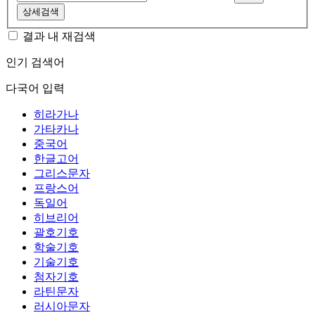
상세검색
결과 내 재검색
인기 검색어
다국어 입력
히라가나
가타카나
중국어
한글고어
그리스문자
프랑스어
독일어
히브리어
괄호기호
학술기호
기술기호
첨자기호
라틴문자
러시아문자