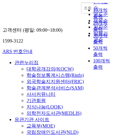
인기도
순
조회
10개씩
연도순
출력
제목순
20개씩
저자순
출력
고객센터 (평일: 09:00~18:00)
발행기
30개씩
관순
1599-3122
출력
50개씩
ARS 번호안내
출력
100개씩
관련누리집
출력
대학공개강의(KOCW)
학술정보통계시스템(Rinfo)
외국학술지지원센터(FRIC)
학술관계분석서비스(SAM)
사서커뮤니티
기관회원
지식나눔(LOOK)
의학전자도서관(MEDLIS)
유관기관 사이트
교육부(MOE)
국립장애인도서관(NLD)