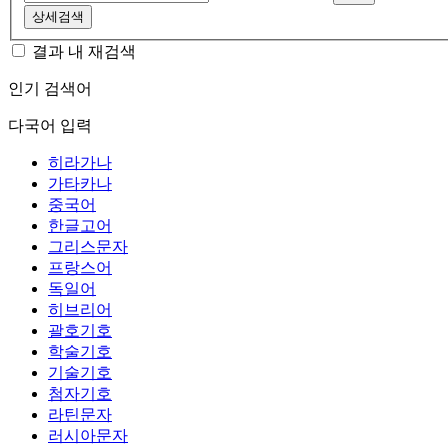
상세검색
결과 내 재검색
인기 검색어
다국어 입력
히라가나
가타카나
중국어
한글고어
그리스문자
프랑스어
독일어
히브리어
괄호기호
학술기호
기술기호
첨자기호
라틴문자
러시아문자