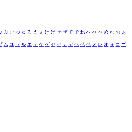
ぶ
ぷ
む
ゆ
ゅ
る
え
ぇ
け
げ
せ
ぜ
て
で
ね
へ
べ
ぺ
め
れ
お
ぉ
プ
ム
ユ
ュ
ル
エ
ェ
ケ
ゲ
セ
ゼ
テ
デ
ヘ
ベ
ペ
メ
レ
オ
ォ
コ
ゴ