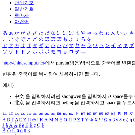
단위기호
일반기호
로마자
아랍어
あ
ぁ
か
が
さ
ざ
た
だ
な
は
ば
ぱ
ま
や
ゃ
ら
わ
ゎ
ん
い
ぃ
き
こ
ご
そ
ぞ
と
ど
の
ほ
ぼ
ぽ
も
よ
ょ
ろ
を
ア
ァ
カ
サ
ザ
タ
ダ
ナ
ハ
バ
パ
マ
ヤ
ャ
ラ
ワ
ヮ
ン
イ
ィ
キ
ギ
ソ
ゾ
ト
ド
ノ
ホ
ボ
ポ
モ
ヨ
ョ
ロ
ヲ
―
http://chineseinput.net/
에서 pinyin(병음)방식으로 중국어를 변환
변환된 중국어를 복사하여 사용하시면 됩니다.
예시)
中文 을 입력하시려면
zhongwen
을 입력하시고 space를
北京 을 입력하시려면
beijing
을 입력하시고 space를 누르
ㅥ
ㅦ
ㅧ
ㅨ
ㅩ
ㅪ
ㅫ
ㅬ
ㅭ
ㅮ
ㅯ
ㅰ
ㅱ
ㅲ
ㅳ
ㅴ
ㅵ
ㅶ
ㅷ
ㅸ
ㅹ
ㅺ
Α
Β
Γ
Δ
Ε
Ζ
Η
Θ
Ι
Κ
Λ
Μ
Ν
Ξ
Ο
Π
Ρ
Σ
Τ
Υ
Φ
Χ
Ψ
Ω
α
β
γ
δ
ε
ζ
η
á
à
Á
À
é
è
É
È
ç
Ç
ê
Ä
Ö
Ü
ä
ö
ü
ß