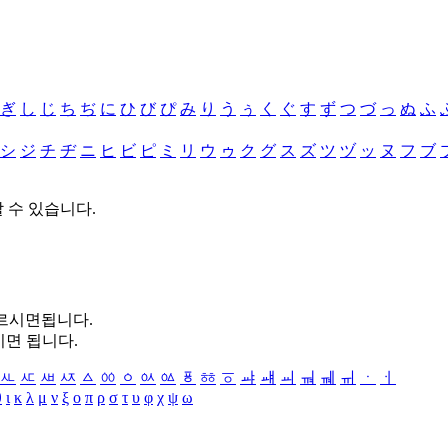
ぎ
し
じ
ち
ぢ
に
ひ
び
ぴ
み
り
う
ぅ
く
ぐ
す
ず
つ
づ
っ
ぬ
ふ
シ
ジ
チ
ヂ
ニ
ヒ
ビ
ピ
ミ
リ
ウ
ゥ
ク
グ
ス
ズ
ツ
ヅ
ッ
ヌ
フ
ブ
할 수 있습니다.
누르시면됩니다.
시면 됩니다.
ㅻ
ㅼ
ㅽ
ㅾ
ㅿ
ㆀ
ㆁ
ㆂ
ㆃ
ㆄ
ㆅ
ㆆ
ㆇ
ㆈ
ㆉ
ㆊ
ㆋ
ㆌ
ㆍ
ㆎ
θ
ι
κ
λ
μ
ν
ξ
ο
π
ρ
σ
τ
υ
φ
χ
ψ
ω