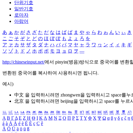
단위기호
일반기호
로마자
아랍어
あ
ぁ
か
が
さ
ざ
た
だ
な
は
ば
ぱ
ま
や
ゃ
ら
わ
ゎ
ん
い
ぃ
き
こ
ご
そ
ぞ
と
ど
の
ほ
ぼ
ぽ
も
よ
ょ
ろ
を
ア
ァ
カ
サ
ザ
タ
ダ
ナ
ハ
バ
パ
マ
ヤ
ャ
ラ
ワ
ヮ
ン
イ
ィ
キ
ギ
ソ
ゾ
ト
ド
ノ
ホ
ボ
ポ
モ
ヨ
ョ
ロ
ヲ
―
http://chineseinput.net/
에서 pinyin(병음)방식으로 중국어를 변환
변환된 중국어를 복사하여 사용하시면 됩니다.
예시)
中文 을 입력하시려면
zhongwen
을 입력하시고 space를
北京 을 입력하시려면
beijing
을 입력하시고 space를 누르
ㅥ
ㅦ
ㅧ
ㅨ
ㅩ
ㅪ
ㅫ
ㅬ
ㅭ
ㅮ
ㅯ
ㅰ
ㅱ
ㅲ
ㅳ
ㅴ
ㅵ
ㅶ
ㅷ
ㅸ
ㅹ
ㅺ
Α
Β
Γ
Δ
Ε
Ζ
Η
Θ
Ι
Κ
Λ
Μ
Ν
Ξ
Ο
Π
Ρ
Σ
Τ
Υ
Φ
Χ
Ψ
Ω
α
β
γ
δ
ε
ζ
η
á
à
Á
À
é
è
É
È
ç
Ç
ê
Ä
Ö
Ü
ä
ö
ü
ß