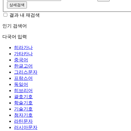
상세검색
결과 내 재검색
인기 검색어
다국어 입력
히라가나
가타카나
중국어
한글고어
그리스문자
프랑스어
독일어
히브리어
괄호기호
학술기호
기술기호
첨자기호
라틴문자
러시아문자