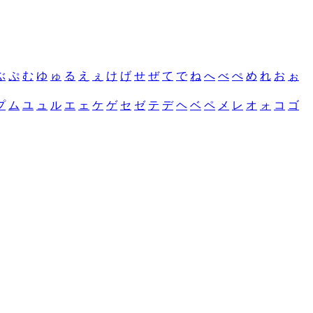
ぶ
ぷ
む
ゆ
ゅ
る
え
ぇ
け
げ
せ
ぜ
て
で
ね
へ
べ
ぺ
め
れ
お
ぉ
プ
ム
ユ
ュ
ル
エ
ェ
ケ
ゲ
セ
ゼ
テ
デ
ヘ
ベ
ペ
メ
レ
オ
ォ
コ
ゴ