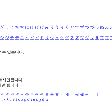
ぎ
し
じ
ち
ぢ
に
ひ
び
ぴ
み
り
う
ぅ
く
ぐ
す
ず
つ
づ
っ
ぬ
ふ
シ
ジ
チ
ヂ
ニ
ヒ
ビ
ピ
ミ
リ
ウ
ゥ
ク
グ
ス
ズ
ツ
ヅ
ッ
ヌ
フ
ブ
할 수 있습니다.
누르시면됩니다.
시면 됩니다.
ㅻ
ㅼ
ㅽ
ㅾ
ㅿ
ㆀ
ㆁ
ㆂ
ㆃ
ㆄ
ㆅ
ㆆ
ㆇ
ㆈ
ㆉ
ㆊ
ㆋ
ㆌ
ㆍ
ㆎ
θ
ι
κ
λ
μ
ν
ξ
ο
π
ρ
σ
τ
υ
φ
χ
ψ
ω