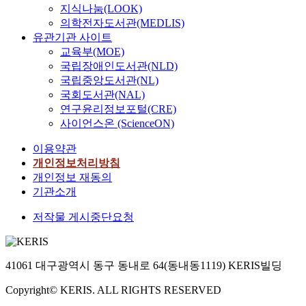
지식나눔(LOOK)
e
동
의학전자도서관(MEDLIS)
I
에
유관기관 사이트
n
게
교육부(MOE)
q
시
국립장애인도서관(NLD)
u
각
국립중앙도서관(NL)
i
장
r
면
국회도서관(NAL)
y
디
연구윤리정보포털(CRE)
,
스
사이언스온 (ScienceON)
A
플
이용약관
I
레
)
이
개인정보처리방침
를
(
개인정보 재동의
조
V
기관소개
직
i
저작물 게시중단요청
개
s
입
u
방
a
법
l
41061 대구광역시 동구 동내로 64(동내동1119) KERIS빌딩
으
S
로
c
Copyright© KERIS. ALL RIGHTS RESERVED
적
e