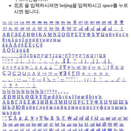
北京 을 입력하시려면
beijing
을 입력하시고 space를 누르
시면 됩니다.
ㅥ
ㅦ
ㅧ
ㅨ
ㅩ
ㅪ
ㅫ
ㅬ
ㅭ
ㅮ
ㅯ
ㅰ
ㅱ
ㅲ
ㅳ
ㅴ
ㅵ
ㅶ
ㅷ
ㅸ
ㅹ
ㅺ
ㅻ
ㅼ
ㅽ
ㅾ
ㅿ
ㆀ
ㆁ
ㆂ
ㆃ
ㆄ
ㆅ
ㆆ
ㆇ
ㆈ
ㆉ
ㆊ
ㆋ
ㆌ
ㆍ
ㆎ
Α
Β
Γ
Δ
Ε
Ζ
Η
Θ
Ι
Κ
Λ
Μ
Ν
Ξ
Ο
Π
Ρ
Σ
Τ
Υ
Φ
Χ
Ψ
Ω
α
β
γ
δ
ε
ζ
η
θ
ι
κ
λ
μ
ν
ξ
ο
π
ρ
σ
τ
υ
φ
χ
ψ
ω
á
à
Á
À
é
è
É
È
ç
Ç
ê
Ä
Ö
Ü
ä
ö
ü
ß
ְ
ֳ
ֲ
ֱ
ָ
ַ
ֵ
ֶ
ִ
ֹ
ּ
ֻ
ׂ
ׁ
ּ
ב
ה
נ
מ
צ
ת
ץ
ש
ד
ג
כ
ע
י
ח
ל
ך
ף
ק
ר
א
ט
ו
ן
ם
פ
‘
’
“
”
〔
〕
〈
〉
「
」
『
』
【
】
＂
（
）
［
］
｛
｝
±
×
÷
≠
≤
≥
∞
∴
♂
♀
∠
⊥
⌒
∂
∇
≡
≒
≪
≫
√
∽
∝
∵
∫
∬
∈
∋
⊆
⊇
⊂
⊃
∪
∩
∧
∨
￢
⇒
⇔
∀
∃
∮
∑
∏
＋
－
＜
＝
＞
、
。
·
‥
…
¨
〃
―
∥
＼
∼
´
～
ˇ
˘
˝
˚
˙
¸
˛
¡
¿
ː
！
＇
，
．
／
：
；
？
＾
＿
｀
｜
½
⅓
⅔
¼
¾
⅛
⅜
⅝
⅞
¹
²
³
⁴
ⁿ
₁
₂
₃
₄
Æ
Ð
Ħ
Ĳ
Ł
Ø
Œ
Þ
Ŧ
Ŋ
æ
đ
ð
ħ
ı
ĳ
ĸ
ŀ
ł
ø
œ
ß
þ
ŧ
ŋ
ŉ
А
Б
В
Г
Д
Е
Ё
Ж
З
И
Й
К
Л
М
Н
О
П
Р
С
Т
У
Ф
Х
Ц
Ч
Ш
Щ
Ъ
Ы
Ь
Э
Ю
Я
а
б
в
г
д
е
ё
ж
з
и
й
к
л
м
н
о
п
р
с
т
у
ф
х
ц
ч
ш
щ
ъ
ы
ь
э
ю
я
′
″
℃
Å
￠
￡
￥
¤
℉
‰
＄
％
Ｆ
￦
㎕
㎖
㎗
ℓ
㎘
㏄
㎣
㎤
㎥
㎦
㎙
㎚
㎛
㎜
㎝
㎞
㎟
㎠
㎡
㎢
㏊
㎍
㎎
㎏
㏏
㎈
㎉
㏈
㎧
㎨
㎰
㎱
㎲
㎳
㎴
㎵
㎶
㎷
㎸
㎹
㎀
㎁
㎂
㎃
㎄
㎺
㎻
㎽
㎾
㎿
㎐
㎑