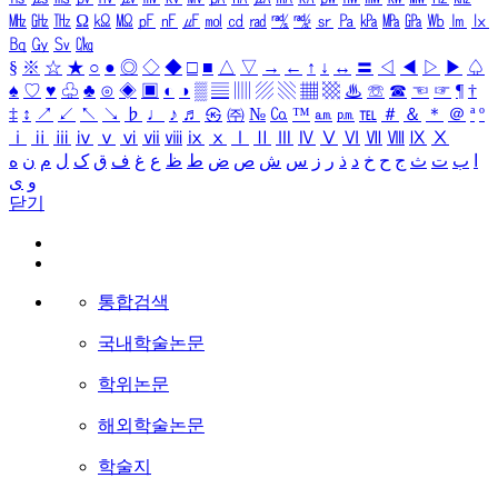
㎒
㎓
㎔
Ω
㏀
㏁
㎊
㎋
㎌
㏖
㏅
㎭
㎮
㎯
㏛
㎩
㎪
㎫
㎬
㏝
㏐
㏓
㏃
㏉
㏜
㏆
§
※
☆
★
○
●
◎
◇
◆
□
■
△
▽
→
←
↑
↓
↔
〓
◁
◀
▷
▶
♤
♠
♡
♥
♧
♣
⊙
◈
▣
◐
◑
▒
▤
▥
▨
▧
▦
▩
♨
☏
☎
☜
☞
¶
†
‡
↕
↗
↙
↖
↘
♭
♩
♪
♬
㉿
㈜
№
㏇
™
㏂
㏘
℡
＃
＆
＊
＠
ª
º
ⅰ
ⅱ
ⅲ
ⅳ
ⅴ
ⅵ
ⅶ
ⅷ
ⅸ
ⅹ
Ⅰ
Ⅱ
Ⅲ
Ⅳ
Ⅴ
Ⅵ
Ⅶ
Ⅷ
Ⅸ
Ⅹ
ا
ب
ت
ث
ج
ح
خ
د
ذ
ر
ز
س
ش
ص
ض
ط
ظ
ع
غ
ف
ق
ک
ل
م
ن
ه
و
ی
닫기
통합검색
국내학술논문
학위논문
해외학술논문
학술지