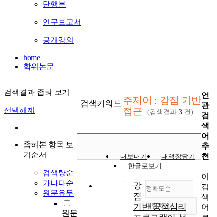
단행본
연구보고서
공개강의
home
학위논문
검색결과 좁혀 보기
연
주제어 : 강점 기반
검색키워드
관
접근
선택해제
(검색결과
3
건)
검
색
어
좁혀본 항목 보
추
기순서
천
내보내기
내책장담기
한글로보기
검색량순
이
가나다순
1
강
검
정확도순
원문유무
점
색
기반 긍정심리
내림차순
어
정확도
원문