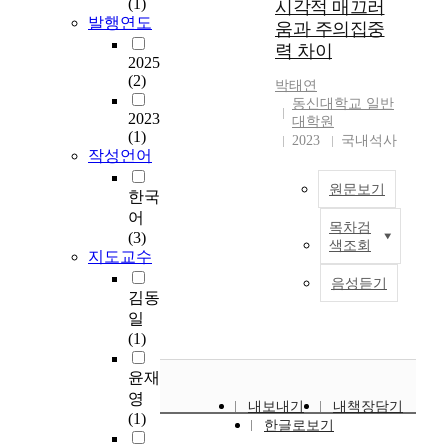
(1)
시각적 매끄러
지
발행연도
움과 주의집중
관
력 차이
긍
2025
정
(2)
박태연
탐
동신대학교 일반
구
2023
대학원
개
(1)
2023
국내석사
입
작성언어
의
원문보기
조
한국
직
어
목차검
효
본
(3)
색조회
과
연
지도교수
성
구
음성듣기
연
는
김동
구
발
일
본
달
(1)
연
연
구
령
윤재
는
이
영
내보내기
내책장담기
노
3
(1)
한글로보기
인
세