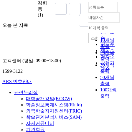
복
부
김희
정확도순
지
터
동
관
6
(1)
내림차순
을
세
정확도
오늘 본 자료
사
에
순
10개씩 출력
내림차순
례
해
인기도
로
당
순
조회
10개씩
긍
하
연도순
출력
정
는
제목순
20개씩
탐
자
저자순
출력
고객센터 (평일: 09:00~18:00)
구
폐
발행기
30개씩
(
스
관순
1599-3122
출력
A
펙
50개씩
p
트
ARS 번호안내
출력
p
럼
100개씩
r
장
관련누리집
출력
e
애
대학공개강의(KOCW)
c
아
학술정보통계시스템(Rinfo)
i
동
외국학술지지원센터(FRIC)
a
과
학술관계분석서비스(SAM)
t
일
사서커뮤니티
i
반
기관회원
v
아