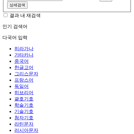
상세검색
결과 내 재검색
인기 검색어
다국어 입력
히라가나
가타카나
중국어
한글고어
그리스문자
프랑스어
독일어
히브리어
괄호기호
학술기호
기술기호
첨자기호
라틴문자
러시아문자