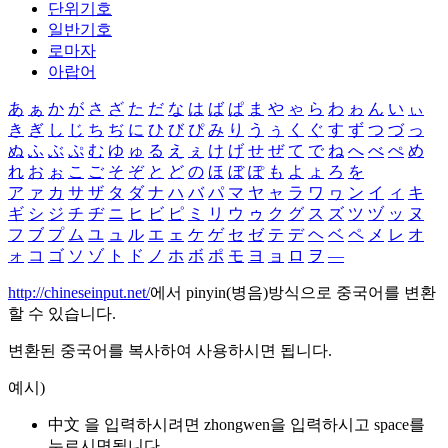
단위기호
일반기호
로마자
아랍어
あ
ぁ
か
が
さ
ざ
た
だ
な
は
ば
ぱ
ま
や
ゃ
ら
わ
ゎ
ん
い
ぃ
き
ぎ
し
じ
ち
ぢ
に
ひ
び
ぴ
み
り
う
ぅ
く
ぐ
す
ず
つ
づ
っ
ぬ
ふ
ぶ
ぷ
む
ゆ
ゅ
る
え
ぇ
け
げ
せ
ぜ
て
で
ね
へ
べ
ぺ
め
れ
お
ぉ
こ
ご
そ
ぞ
と
ど
の
ほ
ぼ
ぽ
も
よ
ょ
ろ
を
ア
ァ
カ
サ
ザ
タ
ダ
ナ
ハ
バ
パ
マ
ヤ
ャ
ラ
ワ
ヮ
ン
イ
ィ
キ
ギ
シ
ジ
チ
ヂ
ニ
ヒ
ビ
ピ
ミ
リ
ウ
ゥ
ク
グ
ス
ズ
ツ
ヅ
ッ
ヌ
フ
ブ
プ
ム
ユ
ュ
ル
エ
ェ
ケ
ゲ
セ
ゼ
テ
デ
ヘ
ベ
ペ
メ
レ
オ
ォ
コ
ゴ
ソ
ゾ
ト
ド
ノ
ホ
ボ
ポ
モ
ヨ
ョ
ロ
ヲ
―
http://chineseinput.net/
에서 pinyin(병음)방식으로 중국어를 변환
할 수 있습니다.
변환된 중국어를 복사하여 사용하시면 됩니다.
예시)
中文 을 입력하시려면
zhongwen
을 입력하시고 space를
누르시면됩니다.