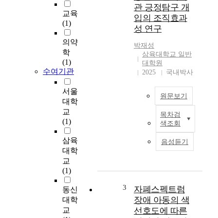
관 긍정탐구 개
교육
입의 조직효과
(1)
성 연구
의약
박재성
학
삼육대학교 일반
(1)
대학원
수여기관
2025
국내박사
서울
원문보기
대학
교
목차검
개
(1)
색조회
념
도
삼육
음성듣기
연
대학
구
교
를
(1)
통
한
3
자폐스펙트럼
동신
노
장애 아동의 색
대학
인
교
선호도에 따른
복