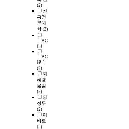
(2)
신
흥전
문대
학
(2)
JTBC
(2)
JTBC
[편]
(2)
최
혜경
옮김
(2)
양
정무
(2)
이
바로
(2)