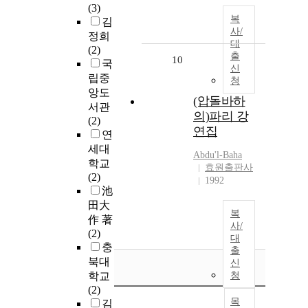
(3)
복
김
사/
정희
대
(2)
출
10
국
신
립중
청
앙도
(압돌바하
서관
의)파리 강
(2)
연집
연
세대
Abdu'l-Baha
학교
효원출판사
(2)
1992
池
田大
복
作 著
사/
(2)
대
충
출
북대
신
학교
청
(2)
목
김