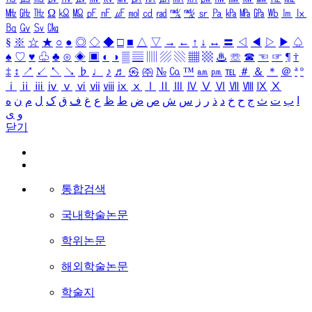
㎒
㎓
㎔
Ω
㏀
㏁
㎊
㎋
㎌
㏖
㏅
㎭
㎮
㎯
㏛
㎩
㎪
㎫
㎬
㏝
㏐
㏓
㏃
㏉
㏜
㏆
§
※
☆
★
○
●
◎
◇
◆
□
■
△
▽
→
←
↑
↓
↔
〓
◁
◀
▷
▶
♤
♠
♡
♥
♧
♣
⊙
◈
▣
◐
◑
▒
▤
▥
▨
▧
▦
▩
♨
☏
☎
☜
☞
¶
†
‡
↕
↗
↙
↖
↘
♭
♩
♪
♬
㉿
㈜
№
㏇
™
㏂
㏘
℡
＃
＆
＊
＠
ª
º
ⅰ
ⅱ
ⅲ
ⅳ
ⅴ
ⅵ
ⅶ
ⅷ
ⅸ
ⅹ
Ⅰ
Ⅱ
Ⅲ
Ⅳ
Ⅴ
Ⅵ
Ⅶ
Ⅷ
Ⅸ
Ⅹ
ا
ب
ت
ث
ج
ح
خ
د
ذ
ر
ز
س
ش
ص
ض
ط
ظ
ع
غ
ف
ق
ک
ل
م
ن
ه
و
ی
닫기
통합검색
국내학술논문
학위논문
해외학술논문
학술지