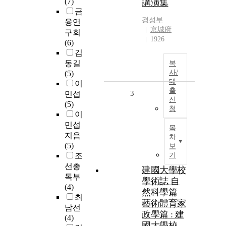
(7)
講演集
금
경성부
융연
京城府
구회
1926
(6)
김
동길
복
사/
(5)
대
이
출
3
민섭
신
(5)
청
이
민섭
목
지음
차
(5)
보
조
기
선총
建國大學校
독부
學術誌 自
(4)
然科學篇
최
藝術體育家
남선
政學篇 : 建
(4)
國大學校