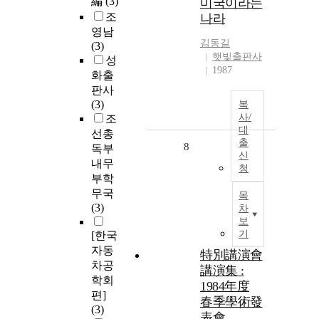
編
(3)
미국이라는
조
나라
영남
김동길
(3)
햇빛출판사
성
1987
화출
판사
(3)
복
사/
조
대
선총
출
8
독부
신
내무
청
부학
무국
목
(3)
차
보
기
[한국
자동
特別講演會
차공
講演集 :
학회
1984年度
편]
春季學術發
(3)
表會