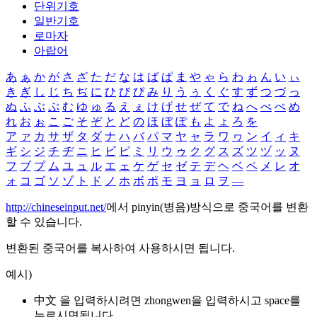
단위기호
일반기호
로마자
아랍어
あ
ぁ
か
が
さ
ざ
た
だ
な
は
ば
ぱ
ま
や
ゃ
ら
わ
ゎ
ん
い
ぃ
き
ぎ
し
じ
ち
ぢ
に
ひ
び
ぴ
み
り
う
ぅ
く
ぐ
す
ず
つ
づ
っ
ぬ
ふ
ぶ
ぷ
む
ゆ
ゅ
る
え
ぇ
け
げ
せ
ぜ
て
で
ね
へ
べ
ぺ
め
れ
お
ぉ
こ
ご
そ
ぞ
と
ど
の
ほ
ぼ
ぽ
も
よ
ょ
ろ
を
ア
ァ
カ
サ
ザ
タ
ダ
ナ
ハ
バ
パ
マ
ヤ
ャ
ラ
ワ
ヮ
ン
イ
ィ
キ
ギ
シ
ジ
チ
ヂ
ニ
ヒ
ビ
ピ
ミ
リ
ウ
ゥ
ク
グ
ス
ズ
ツ
ヅ
ッ
ヌ
フ
ブ
プ
ム
ユ
ュ
ル
エ
ェ
ケ
ゲ
セ
ゼ
テ
デ
ヘ
ベ
ペ
メ
レ
オ
ォ
コ
ゴ
ソ
ゾ
ト
ド
ノ
ホ
ボ
ポ
モ
ヨ
ョ
ロ
ヲ
―
http://chineseinput.net/
에서 pinyin(병음)방식으로 중국어를 변환
할 수 있습니다.
변환된 중국어를 복사하여 사용하시면 됩니다.
예시)
中文 을 입력하시려면
zhongwen
을 입력하시고 space를
누르시면됩니다.