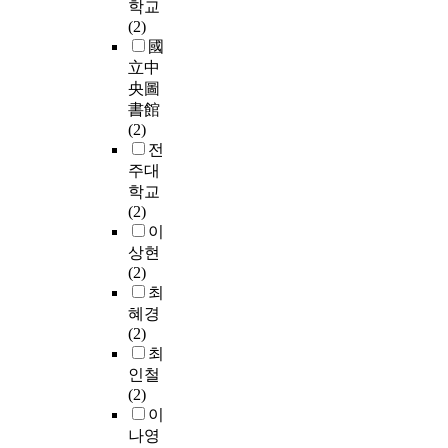
학교
(2)
國
立中
央圖
書館
(2)
전
주대
학교
(2)
이
상현
(2)
최
혜경
(2)
최
인철
(2)
이
나영