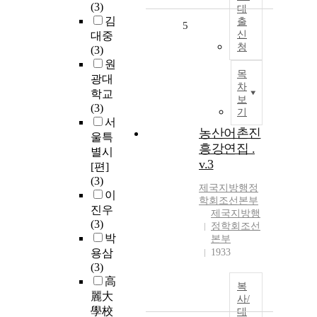
(3)
대
김
출
5
신
대중
청
(3)
원
목
광대
차
학교
보
(3)
기
서
농산어촌진
울특
흥강연집 .
별시
v.3
[편]
(3)
제국지방행정
이
학회조선본부
진우
제국지방행
(3)
정학회조선
박
본부
용삼
1933
(3)
高
복
麗大
사/
學校
대