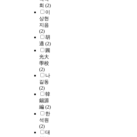
회
(2)
이
상현
지음
(2)
胡
適
(2)
圓
光大
學校
(2)
나
길동
(2)
韓
錫源
編
(2)
한
석원
(2)
대