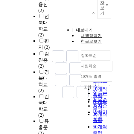
차
용진
보
(2)
기
전
북대
학교
내보내기
(2)
내책장담기
편
한글로보기
저
(2)
김
정확도순
진홍
(2)
내림차순
정확도
경
순
10개씩 출력
북대
내림차순
인기도
학교
순
조회
10개씩
(2)
연도순
출력
건
제목순
20개씩
국대
저자순
출력
학교
발행기
30개씩
(2)
관순
출력
유
50개씩
홍준
출력
(2)