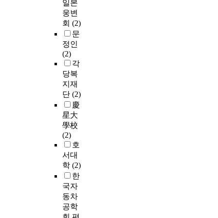
일본
웅변
회
(2)
문
정인
(2)
각
당복
지재
단
(2)
慶
星大
學校
(2)
호
서대
학
(2)
한
국자
동차
공학
회 편