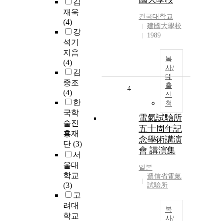
김
재욱
건국대학교
(4)
建國大學校
강
1989
석기
지음
복
(4)
사/
김
대
중조
출
4
(4)
신
한
청
국학
電氣試驗所
술진
五十周年記
흥재
念學術講演
단
(3)
會 講演集
서
울대
일본
학교
遞信省電氣
(3)
試驗所
고
려대
복
학교
사/