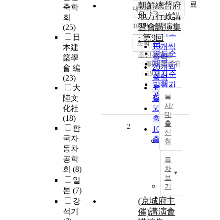
료
朝鮮總督府
축학
내림차순
정확도
地方行政講
회
순
10개씩 출력
習會講演集
(25)
내림차순
인기도
日
: 第9回
순
조회
10개씩
本建
연도순
조선총독부
출력
築學
제목순
朝鮮總督府
20개씩
會 編
1921
저자순
출력
(23)
발행기
大
30개씩
관순
복
陸文
출력
사/
化社
50개씩
대
(18)
출력
출
2
한
100개씩
신
국자
출력
청
동차
공학
목
회
(8)
차
보
일
기
본
(7)
(京城府主
강
催)講演會
석기