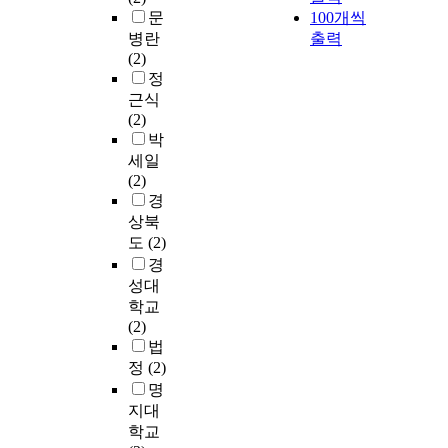
문
100개씩
병란
출력
(2)
정
근식
(2)
박
세일
(2)
경
상북
도
(2)
경
성대
학교
(2)
법
정
(2)
명
지대
학교