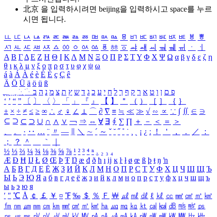
北京 을 입력하시려면
beijing
을 입력하시고 space를 누르
시면 됩니다.
ㅥ
ㅦ
ㅧ
ㅨ
ㅩ
ㅪ
ㅫ
ㅬ
ㅭ
ㅮ
ㅯ
ㅰ
ㅱ
ㅲ
ㅳ
ㅴ
ㅵ
ㅶ
ㅷ
ㅸ
ㅹ
ㅺ
ㅻ
ㅼ
ㅽ
ㅾ
ㅿ
ㆀ
ㆁ
ㆂ
ㆃ
ㆄ
ㆅ
ㆆ
ㆇ
ㆈ
ㆉ
ㆊ
ㆋ
ㆌ
ㆍ
ㆎ
Α
Β
Γ
Δ
Ε
Ζ
Η
Θ
Ι
Κ
Λ
Μ
Ν
Ξ
Ο
Π
Ρ
Σ
Τ
Υ
Φ
Χ
Ψ
Ω
α
β
γ
δ
ε
ζ
η
θ
ι
κ
λ
μ
ν
ξ
ο
π
ρ
σ
τ
υ
φ
χ
ψ
ω
á
à
Á
À
é
è
É
È
ç
Ç
ê
Ä
Ö
Ü
ä
ö
ü
ß
ְ
ֳ
ֲ
ֱ
ָ
ַ
ֵ
ֶ
ִ
ֹ
ּ
ֻ
ׂ
ׁ
ּ
ב
ה
נ
מ
צ
ת
ץ
ש
ד
ג
כ
ע
י
ח
ל
ך
ף
ק
ר
א
ט
ו
ן
ם
פ
‘
’
“
”
〔
〕
〈
〉
「
」
『
』
【
】
＂
（
）
［
］
｛
｝
±
×
÷
≠
≤
≥
∞
∴
♂
♀
∠
⊥
⌒
∂
∇
≡
≒
≪
≫
√
∽
∝
∵
∫
∬
∈
∋
⊆
⊇
⊂
⊃
∪
∩
∧
∨
￢
⇒
⇔
∀
∃
∮
∑
∏
＋
－
＜
＝
＞
、
。
·
‥
…
¨
〃
―
∥
＼
∼
´
～
ˇ
˘
˝
˚
˙
¸
˛
¡
¿
ː
！
＇
，
．
／
：
；
？
＾
＿
｀
｜
½
⅓
⅔
¼
¾
⅛
⅜
⅝
⅞
¹
²
³
⁴
ⁿ
₁
₂
₃
₄
Æ
Ð
Ħ
Ĳ
Ł
Ø
Œ
Þ
Ŧ
Ŋ
æ
đ
ð
ħ
ı
ĳ
ĸ
ŀ
ł
ø
œ
ß
þ
ŧ
ŋ
ŉ
А
Б
В
Г
Д
Е
Ё
Ж
З
И
Й
К
Л
М
Н
О
П
Р
С
Т
У
Ф
Х
Ц
Ч
Ш
Щ
Ъ
Ы
Ь
Э
Ю
Я
а
б
в
г
д
е
ё
ж
з
и
й
к
л
м
н
о
п
р
с
т
у
ф
х
ц
ч
ш
щ
ъ
ы
ь
э
ю
я
′
″
℃
Å
￠
￡
￥
¤
℉
‰
＄
％
Ｆ
￦
㎕
㎖
㎗
ℓ
㎘
㏄
㎣
㎤
㎥
㎦
㎙
㎚
㎛
㎜
㎝
㎞
㎟
㎠
㎡
㎢
㏊
㎍
㎎
㎏
㏏
㎈
㎉
㏈
㎧
㎨
㎰
㎱
㎲
㎳
㎴
㎵
㎶
㎷
㎸
㎹
㎀
㎁
㎂
㎃
㎄
㎺
㎻
㎽
㎾
㎿
㎐
㎑