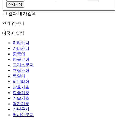
상세검색
결과 내 재검색
인기 검색어
다국어 입력
히라가나
가타카나
중국어
한글고어
그리스문자
프랑스어
독일어
히브리어
괄호기호
학술기호
기술기호
첨자기호
라틴문자
러시아문자