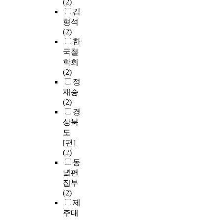
(2)
김
형석
(2)
한
국철
학회
(2)
정
재승
(2)
경
상북
도
[편]
(2)
동
녘편
집부
(2)
제
주대