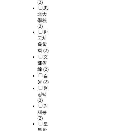
(2)
忠
北大
學校
(2)
한
국체
육학
회
(2)
文
部省
編
(2)
김
웅
(2)
현
명택
(2)
최
재붕
(2)
토
목학