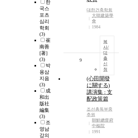
한
국스
대한건축학회
포츠
大韓建築學
심리
會
1984
학회
(3)
崔
복
南善
사/
[著]
대
출
(3)
9
신
박
청
용삼
(心田開發
지음
(3)
に關する)
成
講演集 : 支
和出
配政策篇
版社
조선총독부중
編集
추원
(3)
朝鮮總督府
조
中樞院
영남
1991
강의