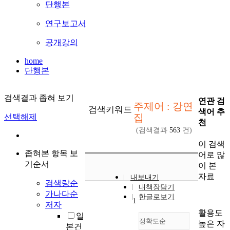
단행본
연구보고서
공개강의
home
단행본
검색결과 좁혀 보기
연관 검
주제어 : 강연
검색키워드
색어 추
집
선택해제
천
(검색결과
563
건)
이 검색
좁혀본 항목 보
어로 많
기순서
이 본
자료
내보내기
검색량순
내책장담기
가나다순
한글로보기
1
저자
활용도
일
정확도순
높은 자
본건