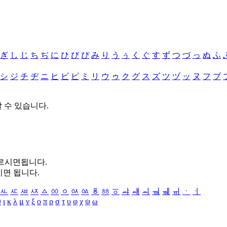
ぎ
し
じ
ち
ぢ
に
ひ
び
ぴ
み
り
う
ぅ
く
ぐ
す
ず
つ
づ
っ
ぬ
ふ
シ
ジ
チ
ヂ
ニ
ヒ
ビ
ピ
ミ
リ
ウ
ゥ
ク
グ
ス
ズ
ツ
ヅ
ッ
ヌ
フ
ブ
할 수 있습니다.
누르시면됩니다.
시면 됩니다.
ㅻ
ㅼ
ㅽ
ㅾ
ㅿ
ㆀ
ㆁ
ㆂ
ㆃ
ㆄ
ㆅ
ㆆ
ㆇ
ㆈ
ㆉ
ㆊ
ㆋ
ㆌ
ㆍ
ㆎ
θ
ι
κ
λ
μ
ν
ξ
ο
π
ρ
σ
τ
υ
φ
χ
ψ
ω