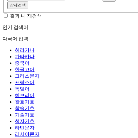
상세검색
결과 내 재검색
인기 검색어
다국어 입력
히라가나
가타카나
중국어
한글고어
그리스문자
프랑스어
독일어
히브리어
괄호기호
학술기호
기술기호
첨자기호
라틴문자
러시아문자