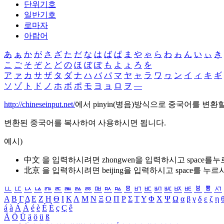
단위기호
일반기호
로마자
아랍어
あ
ぁ
か
が
さ
ざ
た
だ
な
は
ば
ぱ
ま
や
ゃ
ら
わ
ゎ
ん
い
ぃ
き
こ
ご
そ
ぞ
と
ど
の
ほ
ぼ
ぽ
も
よ
ょ
ろ
を
ア
ァ
カ
サ
ザ
タ
ダ
ナ
ハ
バ
パ
マ
ヤ
ャ
ラ
ワ
ヮ
ン
イ
ィ
キ
ギ
ソ
ゾ
ト
ド
ノ
ホ
ボ
ポ
モ
ヨ
ョ
ロ
ヲ
―
http://chineseinput.net/
에서 pinyin(병음)방식으로 중국어를 변환
변환된 중국어를 복사하여 사용하시면 됩니다.
예시)
中文 을 입력하시려면
zhongwen
을 입력하시고 space를
北京 을 입력하시려면
beijing
을 입력하시고 space를 누르
ㅥ
ㅦ
ㅧ
ㅨ
ㅩ
ㅪ
ㅫ
ㅬ
ㅭ
ㅮ
ㅯ
ㅰ
ㅱ
ㅲ
ㅳ
ㅴ
ㅵ
ㅶ
ㅷ
ㅸ
ㅹ
ㅺ
Α
Β
Γ
Δ
Ε
Ζ
Η
Θ
Ι
Κ
Λ
Μ
Ν
Ξ
Ο
Π
Ρ
Σ
Τ
Υ
Φ
Χ
Ψ
Ω
α
β
γ
δ
ε
ζ
η
á
à
Á
À
é
è
É
È
ç
Ç
ê
Ä
Ö
Ü
ä
ö
ü
ß