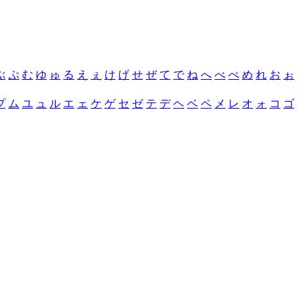
ぶ
ぷ
む
ゆ
ゅ
る
え
ぇ
け
げ
せ
ぜ
て
で
ね
へ
べ
ぺ
め
れ
お
ぉ
プ
ム
ユ
ュ
ル
エ
ェ
ケ
ゲ
セ
ゼ
テ
デ
ヘ
ベ
ペ
メ
レ
オ
ォ
コ
ゴ