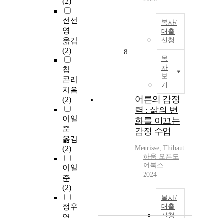
(2)
전선
복사/
영
대출
옮김
신청
(2)
8
목
차
칩
보
콘리
기
지음
어른의 감정
(2)
력 : 삶의 변
이일
화를 이끄는
준
감정 수업
옮김
(2)
Meurisse, Thibaut
하움 오픈도
어북스
이일
2024
준
(2)
복사/
정우
대출
신청
열