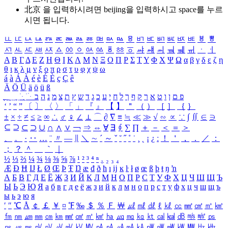
北京 을 입력하시려면
beijing
을 입력하시고 space를 누르
시면 됩니다.
ㅥ
ㅦ
ㅧ
ㅨ
ㅩ
ㅪ
ㅫ
ㅬ
ㅭ
ㅮ
ㅯ
ㅰ
ㅱ
ㅲ
ㅳ
ㅴ
ㅵ
ㅶ
ㅷ
ㅸ
ㅹ
ㅺ
ㅻ
ㅼ
ㅽ
ㅾ
ㅿ
ㆀ
ㆁ
ㆂ
ㆃ
ㆄ
ㆅ
ㆆ
ㆇ
ㆈ
ㆉ
ㆊ
ㆋ
ㆌ
ㆍ
ㆎ
Α
Β
Γ
Δ
Ε
Ζ
Η
Θ
Ι
Κ
Λ
Μ
Ν
Ξ
Ο
Π
Ρ
Σ
Τ
Υ
Φ
Χ
Ψ
Ω
α
β
γ
δ
ε
ζ
η
θ
ι
κ
λ
μ
ν
ξ
ο
π
ρ
σ
τ
υ
φ
χ
ψ
ω
á
à
Á
À
é
è
É
È
ç
Ç
ê
Ä
Ö
Ü
ä
ö
ü
ß
ְ
ֳ
ֲ
ֱ
ָ
ַ
ֵ
ֶ
ִ
ֹ
ּ
ֻ
ׂ
ׁ
ּ
ב
ה
נ
מ
צ
ת
ץ
ש
ד
ג
כ
ע
י
ח
ל
ך
ף
ק
ר
א
ט
ו
ן
ם
פ
‘
’
“
”
〔
〕
〈
〉
「
」
『
』
【
】
＂
（
）
［
］
｛
｝
±
×
÷
≠
≤
≥
∞
∴
♂
♀
∠
⊥
⌒
∂
∇
≡
≒
≪
≫
√
∽
∝
∵
∫
∬
∈
∋
⊆
⊇
⊂
⊃
∪
∩
∧
∨
￢
⇒
⇔
∀
∃
∮
∑
∏
＋
－
＜
＝
＞
、
。
·
‥
…
¨
〃
―
∥
＼
∼
´
～
ˇ
˘
˝
˚
˙
¸
˛
¡
¿
ː
！
＇
，
．
／
：
；
？
＾
＿
｀
｜
½
⅓
⅔
¼
¾
⅛
⅜
⅝
⅞
¹
²
³
⁴
ⁿ
₁
₂
₃
₄
Æ
Ð
Ħ
Ĳ
Ł
Ø
Œ
Þ
Ŧ
Ŋ
æ
đ
ð
ħ
ı
ĳ
ĸ
ŀ
ł
ø
œ
ß
þ
ŧ
ŋ
ŉ
А
Б
В
Г
Д
Е
Ё
Ж
З
И
Й
К
Л
М
Н
О
П
Р
С
Т
У
Ф
Х
Ц
Ч
Ш
Щ
Ъ
Ы
Ь
Э
Ю
Я
а
б
в
г
д
е
ё
ж
з
и
й
к
л
м
н
о
п
р
с
т
у
ф
х
ц
ч
ш
щ
ъ
ы
ь
э
ю
я
′
″
℃
Å
￠
￡
￥
¤
℉
‰
＄
％
Ｆ
￦
㎕
㎖
㎗
ℓ
㎘
㏄
㎣
㎤
㎥
㎦
㎙
㎚
㎛
㎜
㎝
㎞
㎟
㎠
㎡
㎢
㏊
㎍
㎎
㎏
㏏
㎈
㎉
㏈
㎧
㎨
㎰
㎱
㎲
㎳
㎴
㎵
㎶
㎷
㎸
㎹
㎀
㎁
㎂
㎃
㎄
㎺
㎻
㎽
㎾
㎿
㎐
㎑