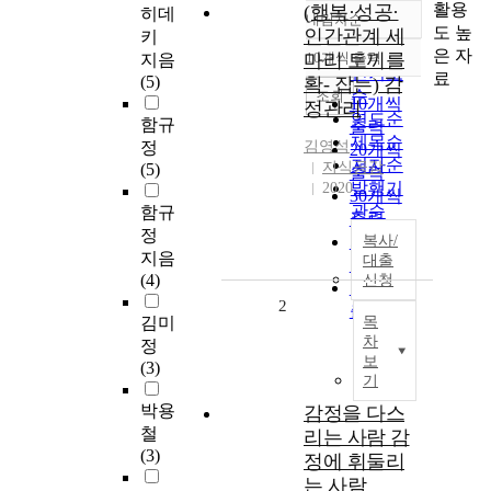
활용
(행복·성공·
히데
내림차순
정확도
도 높
인간관계 세
키
순
은 자
마리 토끼를
10개씩 출력
지음
내림차순
인기도
료
(5)
확- 잡는) 감
순
조회
10개씩
정관리
연도순
함규
출력
제목순
정
김영석
20개씩
저자순
지식공감
(5)
출력
발행기
2020
30개씩
관순
함규
출력
정
50개씩
복사/
지음
대출
출력
(4)
신청
100개씩
2
출력
김미
목
차
정
보
(3)
기
박용
감정을 다스
철
리는 사람 감
(3)
정에 휘둘리
는 사람