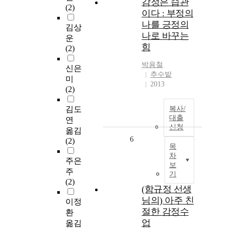
감정은 습관
(2)
이다 : 부정의
나를 긍정의
김상
나로 바꾸는
운
힘
(2)
박용철
신은
추수밭
미
2013
(2)
김도
복사/
대출
연
신청
옮김
6
(2)
목
차
주은
보
주
기
(2)
(함규정 선생
님의) 아주 친
이정
절한 감정수
환
업
옮김