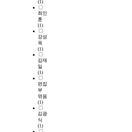
(1)
최인
훈
(1)
강성
욱
(1)
김재
일
(1)
편집
부
엮음
(1)
김광
식
(1)