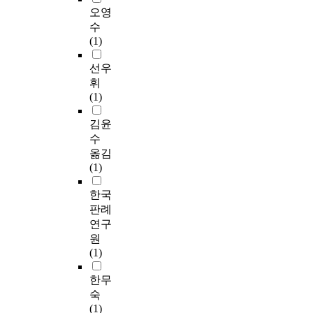
오영
수
(1)
선우
휘
(1)
김윤
수
옮김
(1)
한국
판례
연구
원
(1)
한무
숙
(1)