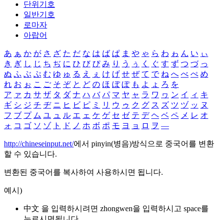
단위기호
일반기호
로마자
아랍어
あ
ぁ
か
が
さ
ざ
た
だ
な
は
ば
ぱ
ま
や
ゃ
ら
わ
ゎ
ん
い
ぃ
き
ぎ
し
じ
ち
ぢ
に
ひ
び
ぴ
み
り
う
ぅ
く
ぐ
す
ず
つ
づ
っ
ぬ
ふ
ぶ
ぷ
む
ゆ
ゅ
る
え
ぇ
け
げ
せ
ぜ
て
で
ね
へ
べ
ぺ
め
れ
お
ぉ
こ
ご
そ
ぞ
と
ど
の
ほ
ぼ
ぽ
も
よ
ょ
ろ
を
ア
ァ
カ
サ
ザ
タ
ダ
ナ
ハ
バ
パ
マ
ヤ
ャ
ラ
ワ
ヮ
ン
イ
ィ
キ
ギ
シ
ジ
チ
ヂ
ニ
ヒ
ビ
ピ
ミ
リ
ウ
ゥ
ク
グ
ス
ズ
ツ
ヅ
ッ
ヌ
フ
ブ
プ
ム
ユ
ュ
ル
エ
ェ
ケ
ゲ
セ
ゼ
テ
デ
ヘ
ベ
ペ
メ
レ
オ
ォ
コ
ゴ
ソ
ゾ
ト
ド
ノ
ホ
ボ
ポ
モ
ヨ
ョ
ロ
ヲ
―
http://chineseinput.net/
에서 pinyin(병음)방식으로 중국어를 변환
할 수 있습니다.
변환된 중국어를 복사하여 사용하시면 됩니다.
예시)
中文 을 입력하시려면
zhongwen
을 입력하시고 space를
누르시면됩니다.