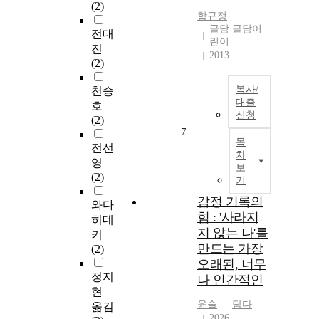
(2)
함규정
글담 글담어
전대
린이
진
2013
(2)
복사/
천승
대출
호
신청
(2)
7
목
전선
차
영
보
(2)
기
감정 기록의
와다
힘 : '사라지
히데
지 않는 나'를
키
만드는 가장
(2)
오래된, 너무
정지
나 인간적인
현
윤슬
담다
옮김
2026