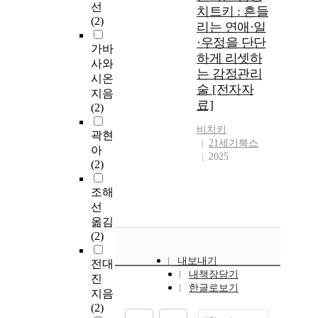
선
치트키 : 흔들
(2)
리는 연애·일
·우정을 단단
가바
하게 리셋하
사와
는 감정관리
시온
술 [전자자
지음
료]
(2)
비치키
곽현
21세기북스
아
2025
(2)
조해
선
옮김
(2)
내보내기
전대
내책장담기
진
한글로보기
지음
(2)