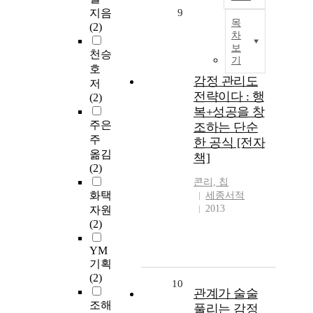
지음
9
목
(2)
차
보
천승
기
호
감정 관리도
저
전략이다 : 행
(2)
복+성공을 창
주은
조하는 단순
주
한 공식 [전자
옮김
책]
(2)
콘리, 칩
화택
세종서적
2013
자원
(2)
YM
기획
(2)
10
관계가 술술
조해
풀리는 감정