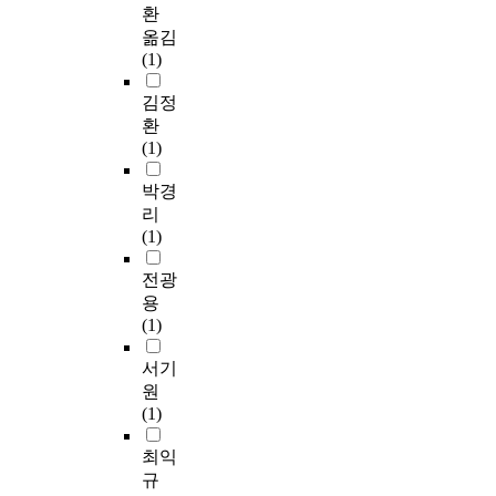
환
옮김
(1)
김정
환
(1)
박경
리
(1)
전광
용
(1)
서기
원
(1)
최익
규