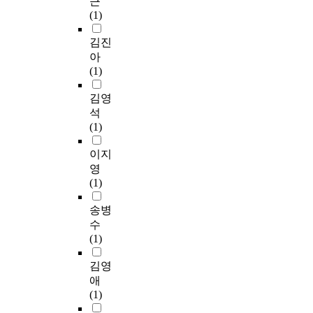
근
(1)
김진
아
(1)
김영
석
(1)
이지
영
(1)
송병
수
(1)
김영
애
(1)