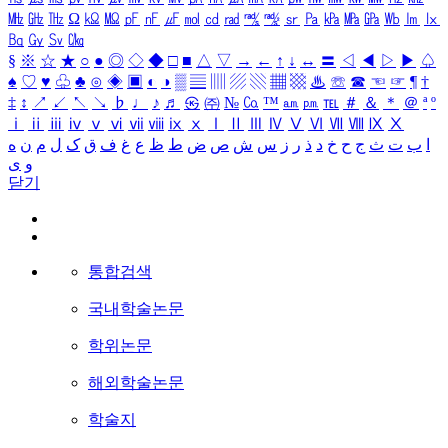
㎒
㎓
㎔
Ω
㏀
㏁
㎊
㎋
㎌
㏖
㏅
㎭
㎮
㎯
㏛
㎩
㎪
㎫
㎬
㏝
㏐
㏓
㏃
㏉
㏜
㏆
§
※
☆
★
○
●
◎
◇
◆
□
■
△
▽
→
←
↑
↓
↔
〓
◁
◀
▷
▶
♤
♠
♡
♥
♧
♣
⊙
◈
▣
◐
◑
▒
▤
▥
▨
▧
▦
▩
♨
☏
☎
☜
☞
¶
†
‡
↕
↗
↙
↖
↘
♭
♩
♪
♬
㉿
㈜
№
㏇
™
㏂
㏘
℡
＃
＆
＊
＠
ª
º
ⅰ
ⅱ
ⅲ
ⅳ
ⅴ
ⅵ
ⅶ
ⅷ
ⅸ
ⅹ
Ⅰ
Ⅱ
Ⅲ
Ⅳ
Ⅴ
Ⅵ
Ⅶ
Ⅷ
Ⅸ
Ⅹ
ا
ب
ت
ث
ج
ح
خ
د
ذ
ر
ز
س
ش
ص
ض
ط
ظ
ع
غ
ف
ق
ک
ل
م
ن
ه
و
ی
닫기
통합검색
국내학술논문
학위논문
해외학술논문
학술지