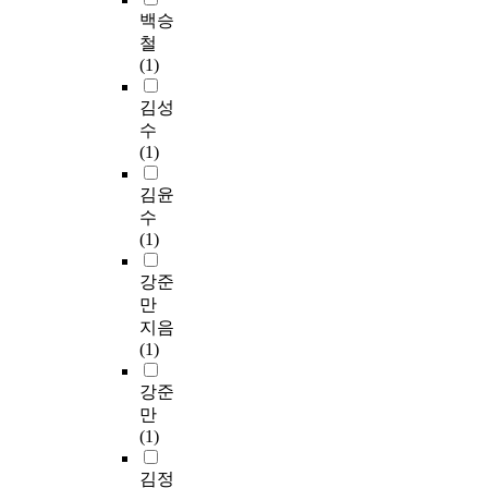
백승
철
(1)
김성
수
(1)
김윤
수
(1)
강준
만
지음
(1)
강준
만
(1)
김정