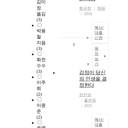
김미
정
함규정
청림
옮김
2010
(3)
복사/
박용
대출
철
신청
지음
3
(3)
목
차
보
화전
기
수수
(3)
감정이 당신
의 인생을 결
이주
정한다
희
(2)
천진영
좋은땅
이원
2025
준
(2)
복사/
대출