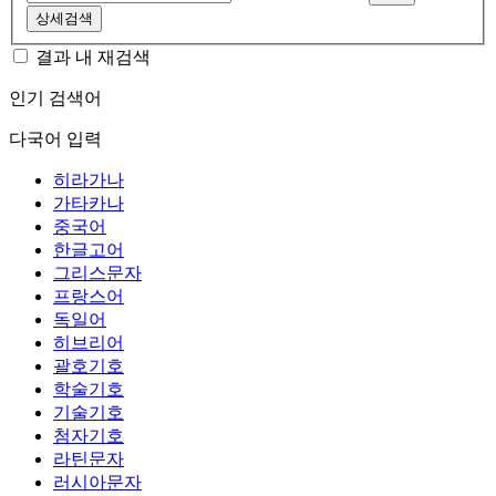
상세검색
결과 내 재검색
인기 검색어
다국어 입력
히라가나
가타카나
중국어
한글고어
그리스문자
프랑스어
독일어
히브리어
괄호기호
학술기호
기술기호
첨자기호
라틴문자
러시아문자