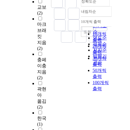
정확도순
교보
내림차순
(2)
정확도
순
10개씩 출력
내림차순
마크
인기도
브래
순
조회
10개씩
킷
연도순
출력
지음
제목순
20개씩
(2)
저자순
출력
발행기
30개씩
충페
관순
출력
이충
50개씩
지음
출력
(2)
100개씩
출력
곽현
아
옮김
(2)
한국
(1)