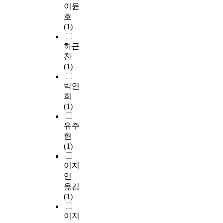
이윤
호
(1)
하근
찬
(1)
박연
희
(1)
유주
현
(1)
이지
연
옮김
(1)
이지