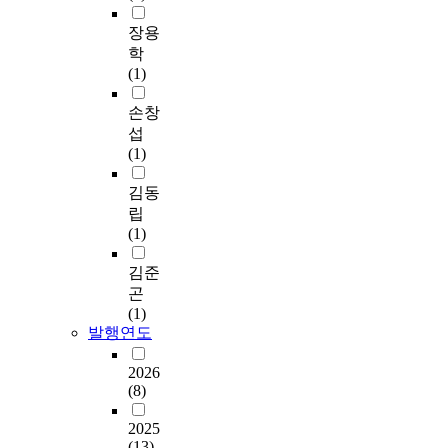
장용
학
(1)
손창
섭
(1)
김동
립
(1)
김준
곤
(1)
발행연도
2026
(8)
2025
(13)