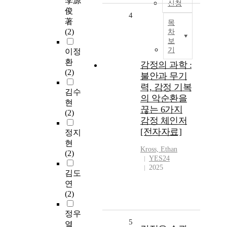
李源
신청
俊
4
著
목
(2)
차
보
기
이정
환
감정의 과학 :
(2)
불안과 무기
력, 감정 기복
김수
의 악순환을
현
끊는 6가지
(2)
감정 체인저
[전자자료]
정지
현
Kross, Ethan
(2)
YES24
2025
김도
연
(2)
정우
5
열