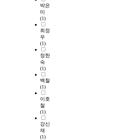
박은
미
(1)
최정
우
(1)
정한
숙
(1)
백철
(1)
이호
철
(1)
강신
재
(1)