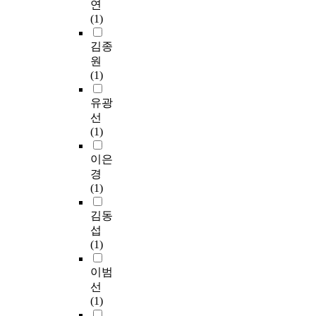
연
(1)
김종
원
(1)
유광
선
(1)
이은
경
(1)
김동
섭
(1)
이범
선
(1)