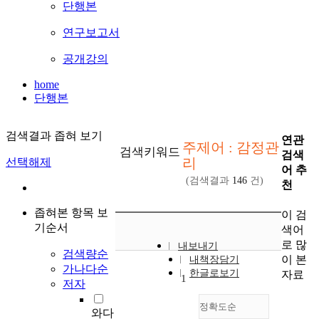
단행본
연구보고서
공개강의
home
단행본
검색결과 좁혀 보기
연관
주제어 : 감정관
검색키워드
검색
리
선택해제
어 추
(검색결과
146
건)
천
좁혀본 항목 보
이 검
기순서
색어
로 많
내보내기
검색량순
이 본
내책장담기
가나다순
한글로보기
자료
1
저자
정확도순
와다