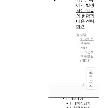
재난상황
에서 발생
하는 갈등
의 현황과
대응 전략
마련
정지범
한국행정
연구원
2013
국가정책
연구포털
(NKIS)
원
문
보
기
내보내기
내책장담기
한글로보기