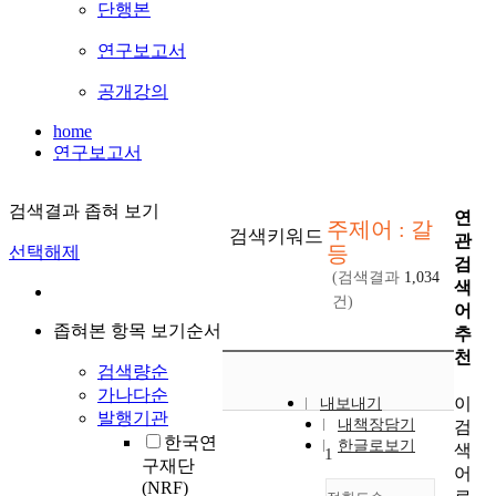
단행본
연구보고서
공개강의
home
연구보고서
검색결과 좁혀 보기
연
주제어 : 갈
검색키워드
관
등
선택해제
검
(검색결과
1,034
색
건)
어
좁혀본 항목 보기순서
추
천
검색량순
가나다순
이
내보내기
발행기관
내책장담기
검
한국연
한글로보기
색
1
구재단
어
(NRF)