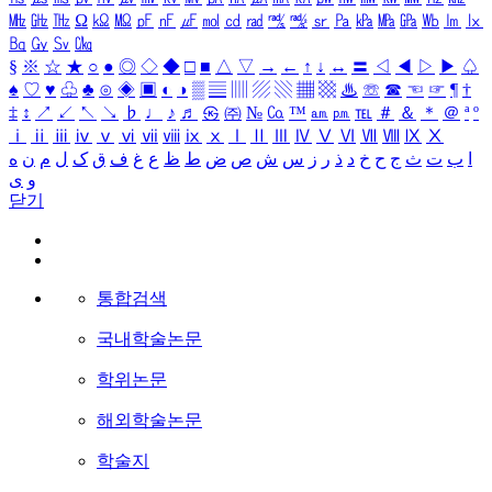
㎒
㎓
㎔
Ω
㏀
㏁
㎊
㎋
㎌
㏖
㏅
㎭
㎮
㎯
㏛
㎩
㎪
㎫
㎬
㏝
㏐
㏓
㏃
㏉
㏜
㏆
§
※
☆
★
○
●
◎
◇
◆
□
■
△
▽
→
←
↑
↓
↔
〓
◁
◀
▷
▶
♤
♠
♡
♥
♧
♣
⊙
◈
▣
◐
◑
▒
▤
▥
▨
▧
▦
▩
♨
☏
☎
☜
☞
¶
†
‡
↕
↗
↙
↖
↘
♭
♩
♪
♬
㉿
㈜
№
㏇
™
㏂
㏘
℡
＃
＆
＊
＠
ª
º
ⅰ
ⅱ
ⅲ
ⅳ
ⅴ
ⅵ
ⅶ
ⅷ
ⅸ
ⅹ
Ⅰ
Ⅱ
Ⅲ
Ⅳ
Ⅴ
Ⅵ
Ⅶ
Ⅷ
Ⅸ
Ⅹ
ا
ب
ت
ث
ج
ح
خ
د
ذ
ر
ز
س
ش
ص
ض
ط
ظ
ع
غ
ف
ق
ک
ل
م
ن
ه
و
ی
닫기
통합검색
국내학술논문
학위논문
해외학술논문
학술지