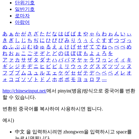
단위기호
일반기호
로마자
아랍어
あ
ぁ
か
が
さ
ざ
た
だ
な
は
ば
ぱ
ま
や
ゃ
ら
わ
ゎ
ん
い
ぃ
き
ぎ
し
じ
ち
ぢ
に
ひ
び
ぴ
み
り
う
ぅ
く
ぐ
す
ず
つ
づ
っ
ぬ
ふ
ぶ
ぷ
む
ゆ
ゅ
る
え
ぇ
け
げ
せ
ぜ
て
で
ね
へ
べ
ぺ
め
れ
お
ぉ
こ
ご
そ
ぞ
と
ど
の
ほ
ぼ
ぽ
も
よ
ょ
ろ
を
ア
ァ
カ
サ
ザ
タ
ダ
ナ
ハ
バ
パ
マ
ヤ
ャ
ラ
ワ
ヮ
ン
イ
ィ
キ
ギ
シ
ジ
チ
ヂ
ニ
ヒ
ビ
ピ
ミ
リ
ウ
ゥ
ク
グ
ス
ズ
ツ
ヅ
ッ
ヌ
フ
ブ
プ
ム
ユ
ュ
ル
エ
ェ
ケ
ゲ
セ
ゼ
テ
デ
ヘ
ベ
ペ
メ
レ
オ
ォ
コ
ゴ
ソ
ゾ
ト
ド
ノ
ホ
ボ
ポ
モ
ヨ
ョ
ロ
ヲ
―
http://chineseinput.net/
에서 pinyin(병음)방식으로 중국어를 변환
할 수 있습니다.
변환된 중국어를 복사하여 사용하시면 됩니다.
예시)
中文 을 입력하시려면
zhongwen
을 입력하시고 space를
누르시면됩니다.