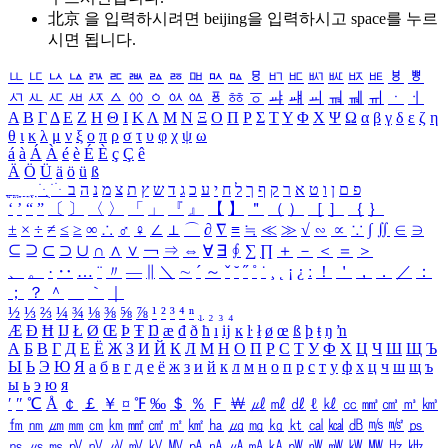
北京 을 입력하시려면
beijing
을 입력하시고 space를 누르
시면 됩니다.
ㅥ
ㅦ
ㅧ
ㅨ
ㅩ
ㅪ
ㅫ
ㅬ
ㅭ
ㅮ
ㅯ
ㅰ
ㅱ
ㅲ
ㅳ
ㅴ
ㅵ
ㅶ
ㅷ
ㅸ
ㅹ
ㅺ
ㅻ
ㅼ
ㅽ
ㅾ
ㅿ
ㆀ
ㆁ
ㆂ
ㆃ
ㆄ
ㆅ
ㆆ
ㆇ
ㆈ
ㆉ
ㆊ
ㆋ
ㆌ
ㆍ
ㆎ
Α
Β
Γ
Δ
Ε
Ζ
Η
Θ
Ι
Κ
Λ
Μ
Ν
Ξ
Ο
Π
Ρ
Σ
Τ
Υ
Φ
Χ
Ψ
Ω
α
β
γ
δ
ε
ζ
η
θ
ι
κ
λ
μ
ν
ξ
ο
π
ρ
σ
τ
υ
φ
χ
ψ
ω
á
à
Á
À
é
è
É
È
ç
Ç
ê
Ä
Ö
Ü
ä
ö
ü
ß
ְ
ֳ
ֲ
ֱ
ָ
ַ
ֵ
ֶ
ִ
ֹ
ּ
ֻ
ׂ
ׁ
ּ
ב
ה
נ
מ
צ
ת
ץ
ש
ד
ג
כ
ע
י
ח
ל
ך
ף
ק
ר
א
ט
ו
ן
ם
פ
‘
’
“
”
〔
〕
〈
〉
「
」
『
』
【
】
＂
（
）
［
］
｛
｝
±
×
÷
≠
≤
≥
∞
∴
♂
♀
∠
⊥
⌒
∂
∇
≡
≒
≪
≫
√
∽
∝
∵
∫
∬
∈
∋
⊆
⊇
⊂
⊃
∪
∩
∧
∨
￢
⇒
⇔
∀
∃
∮
∑
∏
＋
－
＜
＝
＞
、
。
·
‥
…
¨
〃
―
∥
＼
∼
´
～
ˇ
˘
˝
˚
˙
¸
˛
¡
¿
ː
！
＇
，
．
／
：
；
？
＾
＿
｀
｜
½
⅓
⅔
¼
¾
⅛
⅜
⅝
⅞
¹
²
³
⁴
ⁿ
₁
₂
₃
₄
Æ
Ð
Ħ
Ĳ
Ł
Ø
Œ
Þ
Ŧ
Ŋ
æ
đ
ð
ħ
ı
ĳ
ĸ
ŀ
ł
ø
œ
ß
þ
ŧ
ŋ
ŉ
А
Б
В
Г
Д
Е
Ё
Ж
З
И
Й
К
Л
М
Н
О
П
Р
С
Т
У
Ф
Х
Ц
Ч
Ш
Щ
Ъ
Ы
Ь
Э
Ю
Я
а
б
в
г
д
е
ё
ж
з
и
й
к
л
м
н
о
п
р
с
т
у
ф
х
ц
ч
ш
щ
ъ
ы
ь
э
ю
я
′
″
℃
Å
￠
￡
￥
¤
℉
‰
＄
％
Ｆ
￦
㎕
㎖
㎗
ℓ
㎘
㏄
㎣
㎤
㎥
㎦
㎙
㎚
㎛
㎜
㎝
㎞
㎟
㎠
㎡
㎢
㏊
㎍
㎎
㎏
㏏
㎈
㎉
㏈
㎧
㎨
㎰
㎱
㎲
㎳
㎴
㎵
㎶
㎷
㎸
㎹
㎀
㎁
㎂
㎃
㎄
㎺
㎻
㎽
㎾
㎿
㎐
㎑