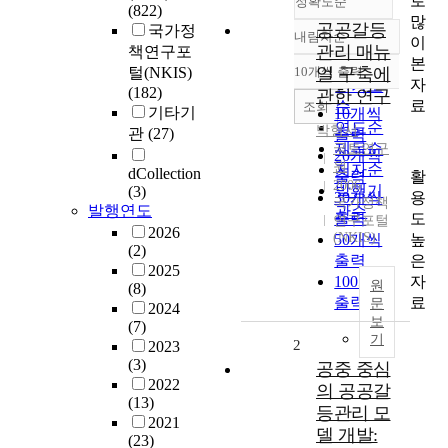
로
정확도순
(822)
많
공공갈등
국가정
내림차순
이
정확도
관리 매뉴
책연구포
본
순
털(NKIS)
10개씩 출력
얼 구축에
내림차순
자
인기도
(182)
관한 연구
료
순
조회
기타기
10개씩
연도순
박형서
관
(27)
출력
제목순
국토연구
20개씩
원
저자순
dCollection
활
출력
2006
발행기
(3)
용
30개씩
국가정책
발행연도
관순
도
출력
연구포털
2026
(NKIS)
높
50개씩
(2)
은
출력
2025
자
100개씩
원
(8)
료
출력
문
2024
보
(7)
기
2
2023
(3)
공중 중심
2022
의 공공갈
(13)
등관리 모
2021
델 개발:
(23)