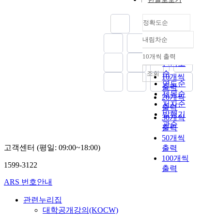
정확도순
내림차순
정확도
순
10개씩 출력
내림차순
인기도
순
조회
10개씩
연도순
출력
제목순
20개씩
저자순
출력
발행기
30개씩
관순
출력
50개씩
고객센터 (평일: 09:00~18:00)
출력
100개씩
1599-3122
출력
ARS 번호안내
관련누리집
대학공개강의(KOCW)