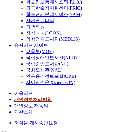
학술정보통계시스템(Rinfo)
외국학술지지원센터(FRIC)
학술관계분석서비스(SAM)
사서커뮤니티
기관회원
지식나눔(LOOK)
의학전자도서관(MEDLIS)
유관기관 사이트
교육부(MOE)
국립장애인도서관(NLD)
국립중앙도서관(NL)
국회도서관(NAL)
연구윤리정보포털(CRE)
사이언스온 (ScienceON)
이용약관
개인정보처리방침
개인정보 재동의
기관소개
저작물 게시중단요청