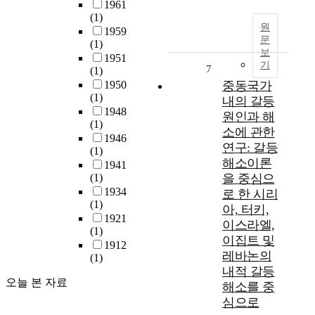
1961
(1)
원
1959
문
(1)
보
1951
기
7
(1)
1950
중동국가
(1)
내의 갈등
1948
원인과 해
(1)
소에 관한
1946
연구: 갈등
(1)
해소이론
1941
(1)
을 중심으
1934
로 한 시리
(1)
아, 터키,
1921
이스라엘,
(1)
이집트 및
1912
레바논의
(1)
내적 갈등
오늘 본 자료
해소를 중
심으로