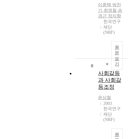
이종택
,
박찬
기
,
최영철
,
송
경근
,
장지향
한국연구
재단
(NRF)
원
문
보
기
8
사회갈등
과 사회갈
등조정
윤상철
2003
한국연구
재단
(NRF)
원