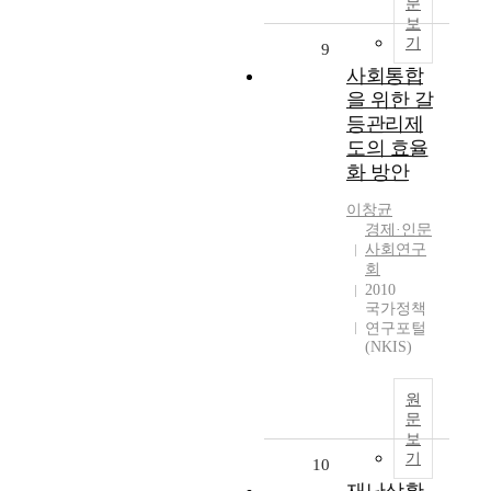
문
보
기
9
사회통합
을 위한 갈
등관리제
도의 효율
화 방안
이창균
경제·인문
사회연구
회
2010
국가정책
연구포털
(NKIS)
원
문
보
기
10