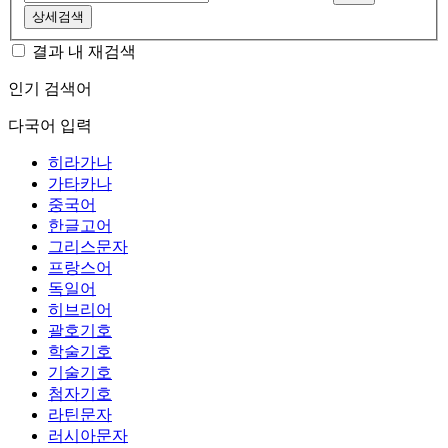
상세검색
결과 내 재검색
인기 검색어
다국어 입력
히라가나
가타카나
중국어
한글고어
그리스문자
프랑스어
독일어
히브리어
괄호기호
학술기호
기술기호
첨자기호
라틴문자
러시아문자