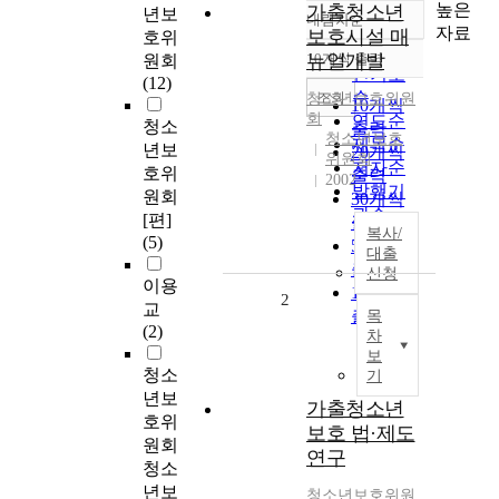
높은
가출청소년
년보
내림차순
정확도
자료
보호시설 매
호위
순
10개씩 출력
뉴얼개발
원회
내림차순
인기도
(12)
순
조회
청소년보호위원
10개씩
회
연도순
청소
출력
청소년보호
제목순
년보
20개씩
위원회
저자순
호위
출력
2002
발행기
원회
30개씩
관순
[편]
출력
복사/
(5)
50개씩
대출
출력
신청
이용
100개씩
2
교
출력
목
(2)
차
보
청소
기
년보
가출청소년
호위
보호 법·제도
원회
연구
청소
년보
청소년보호위원