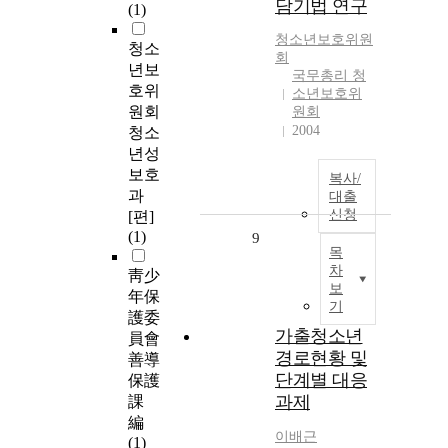
담기법 연구
(1)
청소년보호위원
청소
회
년보
국무총리 청
호위
소년보호위
원회
원회
2004
청소
년성
보호
복사/
과
대출
신청
[편]
(1)
9
목
차
靑少
보
年保
기
護委
가출청소년
員會
경로현황 및
善導
단계별 대응
保護
과제
課
編
이배근
(1)