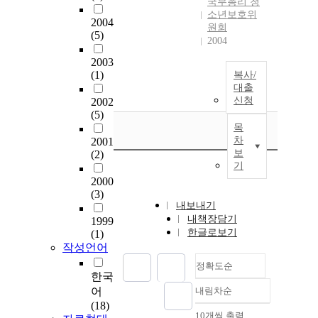
국무총리 청
소년보호위
2004
원회
(5)
2004
2003
(1)
복사/
대출
신청
2002
(5)
목
차
2001
보
(2)
기
2000
(3)
내보내기
내책장담기
1999
한글로보기
(1)
작성언어
정확도순
한국
어
내림차순
정확도
(18)
순
10개씩 출력