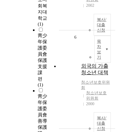
회복
2002
지대
학교
복사/
(1)
대출
신청
靑少
6
年保
목
차
護委
보
員會
기
保護
외국의 가출
支援
청소년 대책
課
편
청소년보호위원
(1)
회
청소년보호
靑少
위원회
年保
2000
護委
員會
복사/
善導
대출
保護
신청