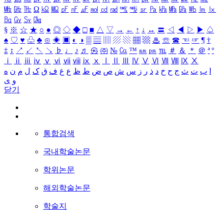
㎒
㎓
㎔
Ω
㏀
㏁
㎊
㎋
㎌
㏖
㏅
㎭
㎮
㎯
㏛
㎩
㎪
㎫
㎬
㏝
㏐
㏓
㏃
㏉
㏜
㏆
§
※
☆
★
○
●
◎
◇
◆
□
■
△
▽
→
←
↑
↓
↔
〓
◁
◀
▷
▶
♤
♠
♡
♥
♧
♣
⊙
◈
▣
◐
◑
▒
▤
▥
▨
▧
▦
▩
♨
☏
☎
☜
☞
¶
†
‡
↕
↗
↙
↖
↘
♭
♩
♪
♬
㉿
㈜
№
㏇
™
㏂
㏘
℡
＃
＆
＊
＠
ª
º
ⅰ
ⅱ
ⅲ
ⅳ
ⅴ
ⅵ
ⅶ
ⅷ
ⅸ
ⅹ
Ⅰ
Ⅱ
Ⅲ
Ⅳ
Ⅴ
Ⅵ
Ⅶ
Ⅷ
Ⅸ
Ⅹ
ا
ب
ت
ث
ج
ح
خ
د
ذ
ر
ز
س
ش
ص
ض
ط
ظ
ع
غ
ف
ق
ک
ل
م
ن
ه
و
ی
닫기
통합검색
국내학술논문
학위논문
해외학술논문
학술지