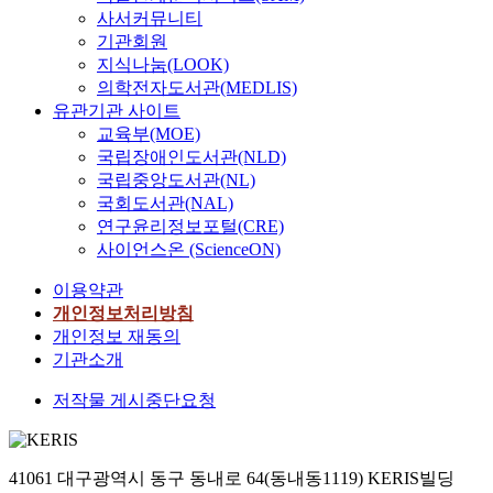
사서커뮤니티
기관회원
지식나눔(LOOK)
의학전자도서관(MEDLIS)
유관기관 사이트
교육부(MOE)
국립장애인도서관(NLD)
국립중앙도서관(NL)
국회도서관(NAL)
연구윤리정보포털(CRE)
사이언스온 (ScienceON)
이용약관
개인정보처리방침
개인정보 재동의
기관소개
저작물 게시중단요청
41061 대구광역시 동구 동내로 64(동내동1119) KERIS빌딩