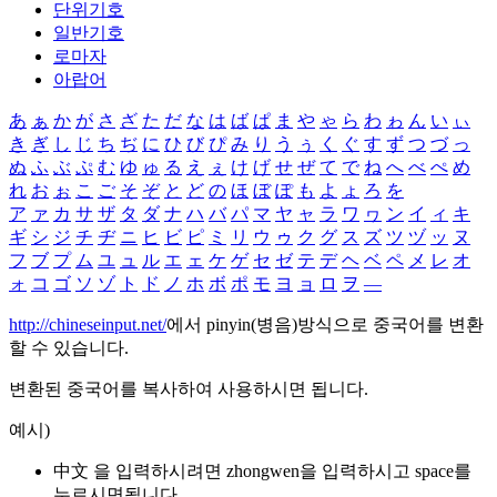
단위기호
일반기호
로마자
아랍어
あ
ぁ
か
が
さ
ざ
た
だ
な
は
ば
ぱ
ま
や
ゃ
ら
わ
ゎ
ん
い
ぃ
き
ぎ
し
じ
ち
ぢ
に
ひ
び
ぴ
み
り
う
ぅ
く
ぐ
す
ず
つ
づ
っ
ぬ
ふ
ぶ
ぷ
む
ゆ
ゅ
る
え
ぇ
け
げ
せ
ぜ
て
で
ね
へ
べ
ぺ
め
れ
お
ぉ
こ
ご
そ
ぞ
と
ど
の
ほ
ぼ
ぽ
も
よ
ょ
ろ
を
ア
ァ
カ
サ
ザ
タ
ダ
ナ
ハ
バ
パ
マ
ヤ
ャ
ラ
ワ
ヮ
ン
イ
ィ
キ
ギ
シ
ジ
チ
ヂ
ニ
ヒ
ビ
ピ
ミ
リ
ウ
ゥ
ク
グ
ス
ズ
ツ
ヅ
ッ
ヌ
フ
ブ
プ
ム
ユ
ュ
ル
エ
ェ
ケ
ゲ
セ
ゼ
テ
デ
ヘ
ベ
ペ
メ
レ
オ
ォ
コ
ゴ
ソ
ゾ
ト
ド
ノ
ホ
ボ
ポ
モ
ヨ
ョ
ロ
ヲ
―
http://chineseinput.net/
에서 pinyin(병음)방식으로 중국어를 변환
할 수 있습니다.
변환된 중국어를 복사하여 사용하시면 됩니다.
예시)
中文 을 입력하시려면
zhongwen
을 입력하시고 space를
누르시면됩니다.