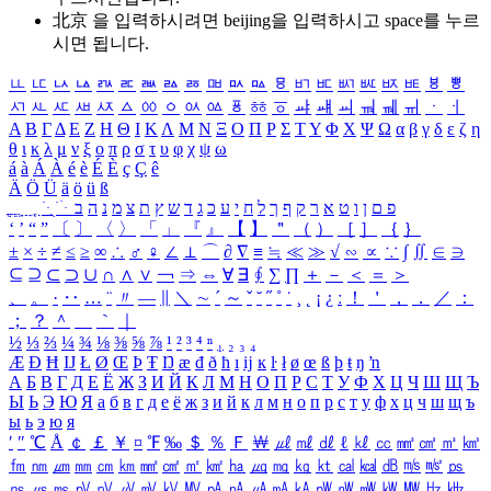
北京 을 입력하시려면
beijing
을 입력하시고 space를 누르
시면 됩니다.
ㅥ
ㅦ
ㅧ
ㅨ
ㅩ
ㅪ
ㅫ
ㅬ
ㅭ
ㅮ
ㅯ
ㅰ
ㅱ
ㅲ
ㅳ
ㅴ
ㅵ
ㅶ
ㅷ
ㅸ
ㅹ
ㅺ
ㅻ
ㅼ
ㅽ
ㅾ
ㅿ
ㆀ
ㆁ
ㆂ
ㆃ
ㆄ
ㆅ
ㆆ
ㆇ
ㆈ
ㆉ
ㆊ
ㆋ
ㆌ
ㆍ
ㆎ
Α
Β
Γ
Δ
Ε
Ζ
Η
Θ
Ι
Κ
Λ
Μ
Ν
Ξ
Ο
Π
Ρ
Σ
Τ
Υ
Φ
Χ
Ψ
Ω
α
β
γ
δ
ε
ζ
η
θ
ι
κ
λ
μ
ν
ξ
ο
π
ρ
σ
τ
υ
φ
χ
ψ
ω
á
à
Á
À
é
è
É
È
ç
Ç
ê
Ä
Ö
Ü
ä
ö
ü
ß
ְ
ֳ
ֲ
ֱ
ָ
ַ
ֵ
ֶ
ִ
ֹ
ּ
ֻ
ׂ
ׁ
ּ
ב
ה
נ
מ
צ
ת
ץ
ש
ד
ג
כ
ע
י
ח
ל
ך
ף
ק
ר
א
ט
ו
ן
ם
פ
‘
’
“
”
〔
〕
〈
〉
「
」
『
』
【
】
＂
（
）
［
］
｛
｝
±
×
÷
≠
≤
≥
∞
∴
♂
♀
∠
⊥
⌒
∂
∇
≡
≒
≪
≫
√
∽
∝
∵
∫
∬
∈
∋
⊆
⊇
⊂
⊃
∪
∩
∧
∨
￢
⇒
⇔
∀
∃
∮
∑
∏
＋
－
＜
＝
＞
、
。
·
‥
…
¨
〃
―
∥
＼
∼
´
～
ˇ
˘
˝
˚
˙
¸
˛
¡
¿
ː
！
＇
，
．
／
：
；
？
＾
＿
｀
｜
½
⅓
⅔
¼
¾
⅛
⅜
⅝
⅞
¹
²
³
⁴
ⁿ
₁
₂
₃
₄
Æ
Ð
Ħ
Ĳ
Ł
Ø
Œ
Þ
Ŧ
Ŋ
æ
đ
ð
ħ
ı
ĳ
ĸ
ŀ
ł
ø
œ
ß
þ
ŧ
ŋ
ŉ
А
Б
В
Г
Д
Е
Ё
Ж
З
И
Й
К
Л
М
Н
О
П
Р
С
Т
У
Ф
Х
Ц
Ч
Ш
Щ
Ъ
Ы
Ь
Э
Ю
Я
а
б
в
г
д
е
ё
ж
з
и
й
к
л
м
н
о
п
р
с
т
у
ф
х
ц
ч
ш
щ
ъ
ы
ь
э
ю
я
′
″
℃
Å
￠
￡
￥
¤
℉
‰
＄
％
Ｆ
￦
㎕
㎖
㎗
ℓ
㎘
㏄
㎣
㎤
㎥
㎦
㎙
㎚
㎛
㎜
㎝
㎞
㎟
㎠
㎡
㎢
㏊
㎍
㎎
㎏
㏏
㎈
㎉
㏈
㎧
㎨
㎰
㎱
㎲
㎳
㎴
㎵
㎶
㎷
㎸
㎹
㎀
㎁
㎂
㎃
㎄
㎺
㎻
㎽
㎾
㎿
㎐
㎑