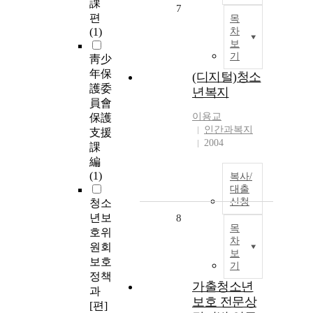
課
7
편
목
(1)
차
보
기
靑少
年保
(디지털)청소
護委
년복지
員會
이용교
保護
인간과복지
支援
2004
課
編
(1)
복사/
대출
신청
청소
년보
8
목
호위
차
원회
보
보호
기
정책
가출청소년
과
보호 전문상
[편]