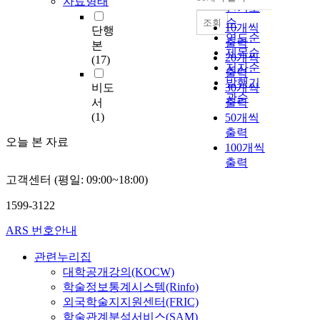
자료형태
내림차순
인기도
순
조회
10개씩
단행
연도순
출력
본
제목순
20개씩
(17)
저자순
출력
발행기
비도
30개씩
관순
서
출력
(1)
50개씩
출력
오늘 본 자료
100개씩
출력
고객센터 (평일: 09:00~18:00)
1599-3122
ARS 번호안내
관련누리집
대학공개강의(KOCW)
학술정보통계시스템(Rinfo)
외국학술지지원센터(FRIC)
학술관계분석서비스(SAM)