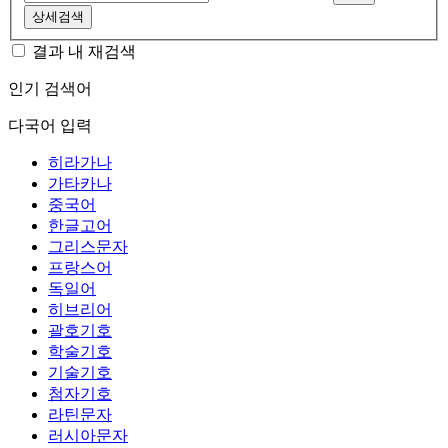
상세검색
결과 내 재검색
인기 검색어
다국어 입력
히라가나
가타카나
중국어
한글고어
그리스문자
프랑스어
독일어
히브리어
괄호기호
학술기호
기술기호
첨자기호
라틴문자
러시아문자