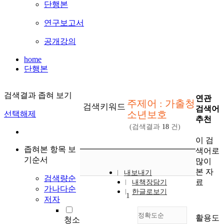
단행본
연구보고서
공개강의
home
단행본
검색결과 좁혀 보기
연관
주제어 : 가출청
검색키워드
검색어
소년보호
선택해제
추천
(검색결과
18
건)
이 검
좁혀본 항목 보
색어로
기순서
많이
본 자
내보내기
검색량순
료
내책장담기
가나다순
한글로보기
1
저자
정확도순
활용도
청소