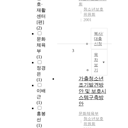
호·
회
청소년보호
재활
위원회
센터
2001
[편]
(2)
복사/
문화
대출
신청
체육
3
부
목
(1)
차
보
정경
기
은
가출청소년
(1)
조기발견방
이배
안 및 보호시
근
스템구축방
(1)
안
홍봉
문화체육부
청소년보호
선
위원회
(1)