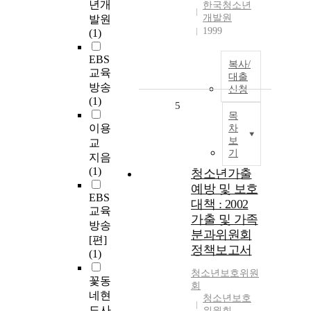
년개
한국청소년
개발원
발원
1999
(1)
EBS
복사/
교육
대출
방송
신청
(1)
5
목
이용
차
보
교
기
지음
(1)
청소년가출
예방 및 보호
EBS
대책 : 2002
교육
가출 및 가족
방송
분과위원회
[편]
정책보고서
(1)
청소년보호위원
꽃동
회
네현
청소년보호
도사
위원회