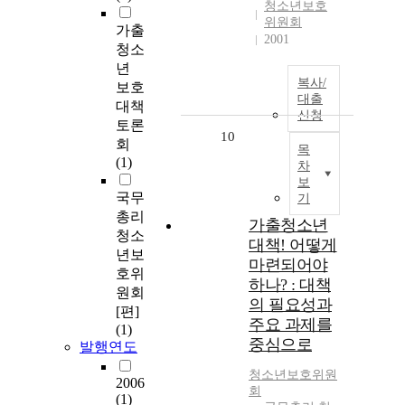
청소년보호
위원회
가출
2001
청소
년
복사/
보호
대출
대책
신청
토론
10
회
목
(1)
차
보
국무
기
총리
가출청소년
청소
대책! 어떻게
년보
마련되어야
호위
하나? : 대책
원회
의 필요성과
[편]
주요 과제를
(1)
중심으로
발행연도
청소년보호위원
2006
회
(1)