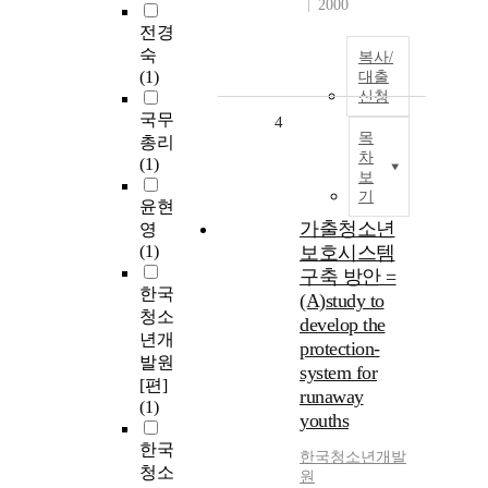
2000
전경
숙
복사/
(1)
대출
신청
국무
4
목
총리
차
(1)
보
기
윤현
가출청소년
영
(1)
보호시스템
구축 방안 =
한국
(A)study to
청소
develop the
년개
protection-
발원
system for
[편]
runaway
(1)
youths
한국
한국청소년개발
청소
원