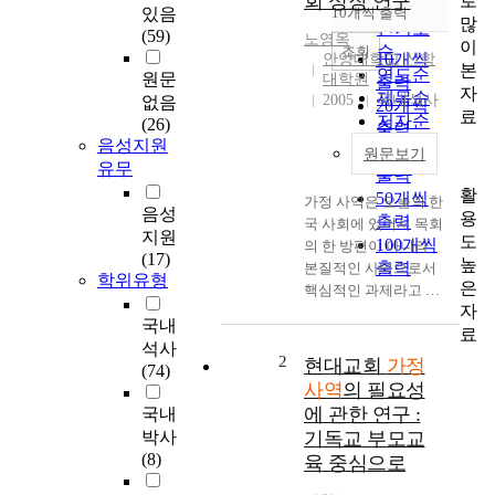
회 성장 연구
로
순
있음
10개씩 출력
내림차순
많
인기도
(59)
노영옥
이
순
조회
10개씩
안양대학교 신학
본
연도순
원문
대학원
출력
자
제목순
2005
국내석사
없음
20개씩
료
저자순
(26)
출력
발행기
음성지원
30개씩
원문보기
관순
유무
출력
활
50개씩
가정 사역은 오늘의 한
음성
용
출력
국 사회에 있어서 목회
지원
도
100개씩
의 한 방편이 아니라
(17)
높
출력
본질적인 사역으로서
학위유형
은
핵심적인 과제라고 생
자
각한다. 가정은 사회학
국내
료
적으로 혈연을 중심으
석사
로 한 공동 사회의 최
2
현대교회
가정
(74)
소 단위로 이해하고 결
사역
의 필요성
혼과 가정생활이 무엇
에 관한 연구 :
국내
이며 그리고 가정은 학
박사
기독교 부모교
교·직장·사회의 보다
(8)
육 중심으로
넓은 세계 공동체로 진
출하기 위해서 배우기