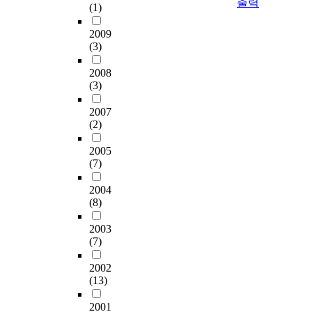
출력
교교육이 가정사역이
치
(1)
낙을 누리는 가정을 이
야
갈등이 발생하였을 때
가정사역의 프로그램
된다. 종교적인 맥락에
관
룩할 수 있게 될 것이
함
에 교회는 먼저 해당
에 있어서도 부부 영성
서는 "둘이 연합하여
2009
을
다. 그러므로 가정 사
을
부부간간에 화해를 시
을 중요하게 강조하여
하나가 되는 것"과 "벌
(3)
결
역은 어떠한 희생과 대
그
도하여야 한다. 이것으
야만 하며 또 복음적
거벗었으나 부끄러워
정
가를 지불하더라도 반
기
로 문제가 해소되지 않
영성의 과정에 따라 구
2008
아니하니라"(창 2:25)
짓
드시 감당해야 될 교회
초
을 경우에는 부부관계
체적으로 부부들을 훈
(3)
고 하신 것처럼. 가정
는
의 사명인 것이다. 이
로
개선교육과 같은 해당
련해야만 할 것이다.
이 하나님의 창조 원리
기
와 같은 가정 사역을
삼
부부에 알맞은 가정 사
2007
대로. 가정 구성원 모
본
통한 교회 성장의 필요
고
역 프로그램을 적용하
(2)
두가 친밀의 관계가 되
적
성을 인식하고 주장하
있
여 적극적으로 화해를
도록 하는 것이 가정사
인
면서 다음과 같은 가정
다
모색하여야 할 것이다.
2005
역이다. 한마디로 요약
기
사역의 과제가 어떤 것
.
가정 사역은 문제의 해
(7)
하여 표현한다면 가정
관
인가 정리해 본다. 첫
결보다는 예방이라는
사역이란 가정을 돕기
이
째, 가정 사역은 신학
2
2004
측면의 성질이 강하다.
위한 모든 창조적인 노
라
(8)
적인 과제이다. 가정
0
따라서 급속히 변화하
력의 집대성이다. 그리
는
사역은 성서적 통찰과
2
는 시대의 흐름에 맞추
고 가정을 아름답게 교
2003
사
인간의 발전과 발달에
0
어 가정문제 특히 이혼
회를 가정답게 만드는
(7)
실
대한 우리의 이해와 교
년
에까지 이르는 심각한
것이라고 하겠다. 오늘
을
차점에서 시작이 되는
코
부부간의 갈등을 미연
2002
날 교회는 가정을 도와
스
것이다. 인간은 죄의
로
에 방지하고 또한 해결
(13)
서 다음 세대들이 믿음
스
결과로 어두운 길, 여
나
하기위한 다양한 가정
을 갖도록 해 주기를
로
호와께서 미워하는 길,
1
사역 프로그램의 개발,
2001
원하지만 반면에 가정