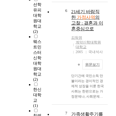
장 들어가는 말에서는
역
사회로 만들기 위해 가
선학
루었고, 더 나아가서는
연구의 동기와 목적,
에
정 복음화가 이루어져
성경에 나타난 부부 영
유피
6
그리고 연구의 방법 및
21세기 바람직
관
야 한다. 예수님께서
성의 사례들을 세 가지
대학
범위를 제시하였다. 그
한
가정사역
의
한
내린 지상 명령은 제자
로 분류하였다. 본 연
원대
리고 제2장에서는 가
고찰 : 결혼과 이
연
를 삼으라는 명령이다.
구를 통하여 가정사역
학교
정에 대한 이해와 현대
혼중심으로
구
(마 28:19-20) 이 명령
에 나타난 대표적인 부
(2)
사회의 가정이해에 대
들
을 이루기 위해 오늘날
부 영성의 유형들을 살
해서 살펴보았는데, 먼
김득영
이
교회의 사역자들은 말
펴본 결과, 비록 크리
웨스
저 가정에 대한 일반적
계약신학대학원
많
씀을 통하여 예수그리
스천임에도 불구하고
트민
대학교
인 정의와 어원적, 신
이
스도를 믿고 회개하고
부부가 성숙한 영성을
2005
국내석사
스터
학적, 기독교적 가정에
나
죄 사함을 받으므로 구
지니고 있지 못하면,
신학
대해서 알아보았다. 그
온
원받은 가족 공동체를
부부간에도 행복하지
리고 구약과 신약에서
대학
상
원문보기
이룩하여 하나님의 징
못할 뿐 아니라 하나님
의 가정에 대해서 언급
원대
태
계 아래 있는 가족들을
의 나라를 확장해 나갈
을 하였다. 그 다음으
학교
이
하루 속히 구원시켜야
단기간에 국민소득 만
가정의 역할을 하지 못
로는 현대사회의 가정
(2)
기
한다. 바로 그 일을 위
불이라는 경이적인 경
하게 된다는 점을 확인
이해로써 현대 가정의
는
하여 가정 사역에 대한
제적 성장을 이룬 한국
할 수 있었다. 이에 필
특성과 문제에 대해서
한신
하
연구와 적절한 계획과
사회는 한편으로는 가
자는 부부 영성의 성숙
살펴보았다. 제3장에
대학
지
프로그램은 오늘날 교
정문제나, 사회문제에
을 위한 실천적 훈련의
서는 가정사역에 대한
교
만
회에 필수적이다. 그
대하여 주의를 기울이
척도를 다섯 단계로 설
이해로써 사역의 일반
(1)
그
이유는 하나님께서는
지 못했다. 전체인구의
정하여 제시하였다. 그
적인 의미와 가정사역
것
집단 구원 섭리의 방법
20%가 넘는 숫자가 기
7
러면 성숙한 부부 영성
가족생활주기를
의 의미에 대해서 알아
침례