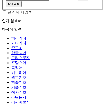
상세검색
결과 내 재검색
인기 검색어
다국어 입력
히라가나
가타카나
중국어
한글고어
그리스문자
프랑스어
독일어
히브리어
괄호기호
학술기호
기술기호
첨자기호
라틴문자
러시아문자