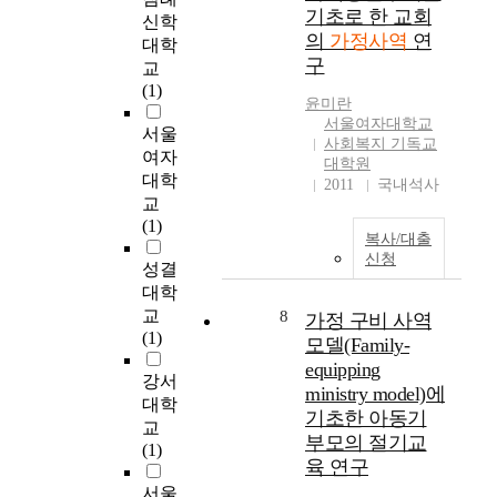
을
으로 가정을 주셨고 또
독교인이 되기까지 교
의 길은 무엇인가? 부
기초로 한 교회
보고 또한 가정사역의
신학
자
한 교회와 더불어 역사
회는 다만 구령과 복음
부의 길은 서로 섬기고
내용에 대해서 살펴보
의
가정사역
연
대학
신
하시고 계시기 때문이
에만 매진해 왔고 이에
서로의 기쁨과 슬픔을
았다. 제4장에서는 가
구
교
의
다. 필자는 하나님의
따라 가정의 문제가 발
나누어야 하며, 이것을
정사역의 사례로 교회
(1)
교
징계 아래 있는 가정에
생하기 시작했다. 그러
통하여 장점을 발전시
윤미란
성장연구소와 온누리
회
가정 복음 사역을 통하
나 아직도 교회는 "가
키고 단점을 고쳐 나가
서울여자대학교
교회에서 실시하고 있
서울
에
여 하루 속히 구원하
정목회"란 말자체가
야 한다. 부부가 정서
사회복지 기독교
는 프로그램을 참고하
여자
그
며, 말씀을 통하여 가
어색하게 여기고 일부
대학원
적, 영적, 이 모든면에
여 부부성장을 위한 프
대
대학
정을 회복시키고 교회
가정문제 연구소나 가
2011
국내석사
있어서 온전함 즉 전인
로그램을 제시하였다.
로
교
도 성장시켜야 한다고
정사역연구소에서 단
적인 치유가 되어있지
먼저 부부성장 프로그
적
(1)
하는 논리를 주장하였
편적으로 이 문제를 다
않으면 성령충만한 삶
램의 중요성에 살펴보
복사/대출
용
다. 목사의 목회 사역
루고 있는 실정이었다.
이 이루어지지 않는다.
신청
고, 예비부부와 신혼부
하
성결
의 핵심과 목사의 중요
챨스 M 셀에 따르면
그러므로 당연히 마음
부, 그리고 중년부부를
는
대학
임무는 하나님의 말씀
하나님은 가정을 통해
의 상처들이 치유되고
위한 성장 프로그램를
데
의 사역이다. 목사가
교
8
서 생명의 탄생과 양
가정 구비 사역
내면의 질서들이 잘 정
제시하였다. 마지막으
에
가정의 문제를 대상으
(1)
육, 구원 창조의 역사
리되어야 한다. 그래야
모델(Family-
로 제5장에서는 나오
는
로 가정 사역, 가정 치
를 이루시기 때문에 하
만 성령의 열매 즉 그
equipping
는 말로써 전체적인 내
여
강서
유 사역을 하는 목회에
나님의 일을 지속적으
리스도의 품성이 이루
ministry model)에
용을 정리하고, 교회에
러
서 사역의 핵심과 그
대학
로 방해하는 것이다.
어지고 능력 있는 크리
서 가정사역의 효과적
기초한 아동기
환
방편은 하나님의 말씀
교
그러므로 오늘의 국가
스천의 사역을 감당할
인 적용을 위해 몇 가
부모의 절기교
경
이 되어야 한다. 하나
(1)
사회의 혼란이나 모든
수 있게 된다. 에베소
지 제안하는 것으로 본
육 연구
에
님의 말씀은 살았고 운
공동체의 갈등은 가정
서 5장 22절 이하의 말
논문을 마무리하고자
격
동력이 있어 좌우에 날
서울
이 병들어 가는데서 그