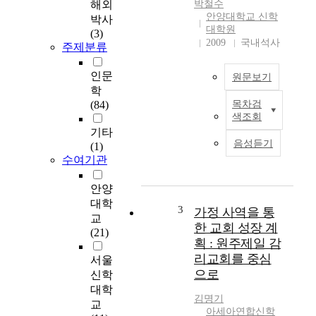
해외
박철수
에 가장 좋은 장으로
안양대학교 신학
박사
보았다. 자녀의 교육
대학원
(3)
문제, 청소년의 탈선
2009
국내석사
주제분류
문제, 부부의 이혼 문
제, 가족간의 갈등 문
인문
원문보기
제, 경제권의 문제, 노
학
인과 노후 문제, 생활
(84)
목차검
이
수준의 퇴하 문제 등
색조회
상
헤아릴 수 없이 많다.
기타
에
따라서 우리가 섬기는
음성듣기
(1)
서
교회 안에서도 감당 못
수여기관
살
할 문제를 안고 있는
펴
가정이 너무나 많을 것
안양
본
을 볼 수 있다. 가정의
대학
바
사회학적 이해는 가족
3
가정 사역을 통
교
와
을 생물학적 공동체로
한 교회 성장 계
(21)
같
서의 핵가족 개념에 국
획 : 원주제일 감
이
한시키는 경향이 있다.
리교회를 중심
서울
현
그러면서 지금까지 한
으로
신학
대
국 교회는 가정 사역에
대학
교
대한 관심보다는 개체
김명기
교
회
교회 중심이거나 교회
아세아연합신학