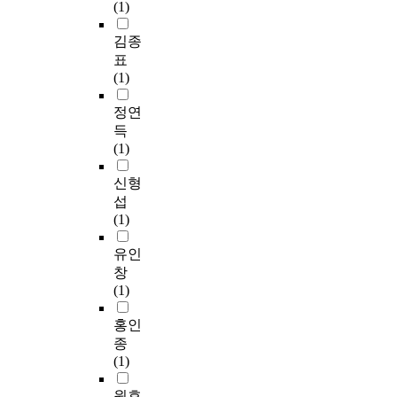
창조된 두 사람이면서
에
(1)
수 있도록 교육적 프로
은
다시 그리스도의 하나
서
그램을 계속 실시해야
가
되게 하심으로 영원히
는
김종
한다. 넷째, 가정 사역
정
하나가 되었다. 그러나
가
표
은 돌봄의 과제이다.
에
오늘날 가정들의 모습
정
(1)
이 일은 환자나 슬픔을
대
에서 하나된 공동체를
이
당한 가정을 때때로 찾
한
찾아보기란 쉽지 않은
더
정연
아봄으로 교회에 속한
중
것도 사실이다. 바울은
이
득
가족들에 대한 관심을
요
에베소서에서 부부 관
상
(1)
표현할 수 있는 기회를
성
계를 그리스도와 교회
아
많이 갖게 하고 서로서
이
의 관계에 비유하여 설
이
신형
로 돌볼 수 있는 관계
다
명한다. 그리스도인의
들
섭
를 만들어야 하고 그에
.
부부 관계는 교회의 통
의
(1)
대한 공동체의 사랑이
그
일성 안에서 하나됨을
교
전달 되도록 해야 한
동
유지해 나가야 할 과제
육
유인
다. 다섯째, 가정 사역
안
를 안고 있다. 바울이
을
창
은 성령의 역사다. 성
교
말하고자 하는 부부의
담
(1)
령은 한 영혼을 새로
회
결혼을 성경적으로 성
당
태어나게 하는 동시에
에
공하려면 결혼에 대한
할
홍인
한 가정을 새롭게 하는
만
하나님의 뜻을 먼저 이
수
종
능력이 있다. 우리 믿
집
해해야 한다. 창세전부
없
(1)
는 사람이 성령 안에
중
터의 하나님의 계획과
게
있는 하나님의 사역의
되
승리하신 그리스도의
되
원효
점진 성을 이해하게 되
었