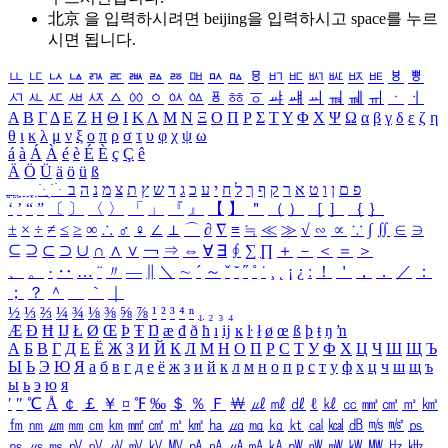
北京 을 입력하시려면
beijing
을 입력하시고 space를 누르
시면 됩니다.
ㅥ
ㅦ
ㅧ
ㅨ
ㅩ
ㅪ
ㅫ
ㅬ
ㅭ
ㅮ
ㅯ
ㅰ
ㅱ
ㅲ
ㅳ
ㅴ
ㅵ
ㅶ
ㅷ
ㅸ
ㅹ
ㅺ
ㅻ
ㅼ
ㅽ
ㅾ
ㅿ
ㆀ
ㆁ
ㆂ
ㆃ
ㆄ
ㆅ
ㆆ
ㆇ
ㆈ
ㆉ
ㆊ
ㆋ
ㆌ
ㆍ
ㆎ
Α
Β
Γ
Δ
Ε
Ζ
Η
Θ
Ι
Κ
Λ
Μ
Ν
Ξ
Ο
Π
Ρ
Σ
Τ
Υ
Φ
Χ
Ψ
Ω
α
β
γ
δ
ε
ζ
η
θ
ι
κ
λ
μ
ν
ξ
ο
π
ρ
σ
τ
υ
φ
χ
ψ
ω
á
à
Á
À
é
è
É
È
ç
Ç
ê
Ä
Ö
Ü
ä
ö
ü
ß
ְ
ֳ
ֲ
ֱ
ָ
ַ
ֵ
ֶ
ִ
ֹ
ּ
ֻ
ׂ
ׁ
ּ
ב
ה
נ
מ
צ
ת
ץ
ש
ד
ג
כ
ע
י
ח
ל
ך
ף
ק
ר
א
ט
ו
ן
ם
פ
‘
’
“
”
〔
〕
〈
〉
「
」
『
』
【
】
＂
（
）
［
］
｛
｝
±
×
÷
≠
≤
≥
∞
∴
♂
♀
∠
⊥
⌒
∂
∇
≡
≒
≪
≫
√
∽
∝
∵
∫
∬
∈
∋
⊆
⊇
⊂
⊃
∪
∩
∧
∨
￢
⇒
⇔
∀
∃
∮
∑
∏
＋
－
＜
＝
＞
、
。
·
‥
…
¨
〃
―
∥
＼
∼
´
～
ˇ
˘
˝
˚
˙
¸
˛
¡
¿
ː
！
＇
，
．
／
：
；
？
＾
＿
｀
｜
½
⅓
⅔
¼
¾
⅛
⅜
⅝
⅞
¹
²
³
⁴
ⁿ
₁
₂
₃
₄
Æ
Ð
Ħ
Ĳ
Ł
Ø
Œ
Þ
Ŧ
Ŋ
æ
đ
ð
ħ
ı
ĳ
ĸ
ŀ
ł
ø
œ
ß
þ
ŧ
ŋ
ŉ
А
Б
В
Г
Д
Е
Ё
Ж
З
И
Й
К
Л
М
Н
О
П
Р
С
Т
У
Ф
Х
Ц
Ч
Ш
Щ
Ъ
Ы
Ь
Э
Ю
Я
а
б
в
г
д
е
ё
ж
з
и
й
к
л
м
н
о
п
р
с
т
у
ф
х
ц
ч
ш
щ
ъ
ы
ь
э
ю
я
′
″
℃
Å
￠
￡
￥
¤
℉
‰
＄
％
Ｆ
￦
㎕
㎖
㎗
ℓ
㎘
㏄
㎣
㎤
㎥
㎦
㎙
㎚
㎛
㎜
㎝
㎞
㎟
㎠
㎡
㎢
㏊
㎍
㎎
㎏
㏏
㎈
㎉
㏈
㎧
㎨
㎰
㎱
㎲
㎳
㎴
㎵
㎶
㎷
㎸
㎹
㎀
㎁
㎂
㎃
㎄
㎺
㎻
㎽
㎾
㎿
㎐
㎑