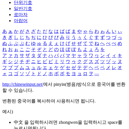
단위기호
일반기호
로마자
아랍어
あ
ぁ
か
が
さ
ざ
た
だ
な
は
ば
ぱ
ま
や
ゃ
ら
わ
ゎ
ん
い
ぃ
き
ぎ
し
じ
ち
ぢ
に
ひ
び
ぴ
み
り
う
ぅ
く
ぐ
す
ず
つ
づ
っ
ぬ
ふ
ぶ
ぷ
む
ゆ
ゅ
る
え
ぇ
け
げ
せ
ぜ
て
で
ね
へ
べ
ぺ
め
れ
お
ぉ
こ
ご
そ
ぞ
と
ど
の
ほ
ぼ
ぽ
も
よ
ょ
ろ
を
ア
ァ
カ
サ
ザ
タ
ダ
ナ
ハ
バ
パ
マ
ヤ
ャ
ラ
ワ
ヮ
ン
イ
ィ
キ
ギ
シ
ジ
チ
ヂ
ニ
ヒ
ビ
ピ
ミ
リ
ウ
ゥ
ク
グ
ス
ズ
ツ
ヅ
ッ
ヌ
フ
ブ
プ
ム
ユ
ュ
ル
エ
ェ
ケ
ゲ
セ
ゼ
テ
デ
ヘ
ベ
ペ
メ
レ
オ
ォ
コ
ゴ
ソ
ゾ
ト
ド
ノ
ホ
ボ
ポ
モ
ヨ
ョ
ロ
ヲ
―
http://chineseinput.net/
에서 pinyin(병음)방식으로 중국어를 변환
할 수 있습니다.
변환된 중국어를 복사하여 사용하시면 됩니다.
예시)
中文 을 입력하시려면
zhongwen
을 입력하시고 space를
누르시면됩니다.