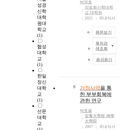
씀과 같이 아내가 남편
한다. 본 연구자는 부
박영호
차
선 검보다도 예리하여
성경
원인을 찾을 수밖에 없
에게 순복하고 남편이
장로회신학대학
부성장 프로그램을 중
가
혼과 영과 및 관절과
는 것이다. 부부갈등이
신학
아내를 사랑하는 것은
교 대학원
심으로 가정사역에 대
있
골수를 찔러 쪼개기까
일어나는 것은 타락의
대학
5장 18절에서 지적한
2021
국내석사
해서 살펴보았다. 이러
을
지 하며 또 마음의 생
결과로 빚어진 타락사
원대
것같이 성령 충만한 자
한 프로그램들이 각 교
수
각과 뜻을 감찰하시고
회의 타락된 인간이기
학교
의 열매인 것이다. "에
회에서 효과적으로 실
원문보기
있
하나님의 말씀은 죄와
때문이며 부부중심과
(1)
베소서 5장은 우리에
천되어지고 도입되기
어
타락된 인간을 구원하
부부역할의 갈등에서
게 많은 교훈을 주고
위해서는 다음과 같은
목차검
개
고 이로 인하여 인간의
본
오는 것이다. 또한 권
협성
있습니다. 특별히 성령
인식이 필요하다고 생
색조회
교
고통과 무질서와 죽음
연
력으로 인한 부부갈등
대학
안에서 사는 사람의 특
각되어진다. 첫째, 우
회
의 모든 문제를 해결하
구
과 의사소통의 불완전,
징과 부부의 삶에 대해
교
음성듣기
리는 가정의 중요성을
중
는 능력이 되기 때문에
는
남녀의 심리적, 신체적
연결해서 설명하고 있
(1)
인식해야 한다는 것이
심
말씀 사역이 되어야 한
지
차이 및 자아상에 상처
습니다." 성령 충만한
다. 가정과 교회는 하
으
다. 이 논문에서 결국
금
에 따라 부부갈등은 쉽
한일
자의 삶이 바로 사랑과
나라는 생각을 해야 한
로
현대 가정에 대한 회복
까
게 발생하고, 심화되어
순복, 그리고 21절 말
장신
다. 어떻게 생각하면,
한
과 치유에 대한 확신은
지
진다. 본인은 이 논문
9
씀과 같이 그리스도를
가정사역
을 통
대학
지난 100년 동안 한국
가
① 우리의 가정에서 하
한
에서 가정문제의 해결
경외하면서 서로 순복
한 부부회복에
교
교회는 가정의 희생위
정
나님의 말씀과 예배가
국
의 근본을 부부간 갈등
하는 삶으로 나타나게
(1)
관한 연구
에서 성장해 왔는지 모
사
다시 살아나야 한다는
교
의 문제로 보고, 특별
되는 것이다. 에베소서
른다. 그간 다루지 못
역
것이다. ② 자녀를 향
회
히 이혼문제를 중심으
에서 성령충만의 교훈
박호필
선문
했던 가정 회복에 대한
의
하여 철저한 징계와 철
가
로 고찰하여 부부들을
安養大學校 神學
이 나온 직후 부부 관
대학
주제를 이제는 진지하
이
저한 교육이 되어야 하
가
위한 갈등예방과 해소
大學院
계로 연결됨을 본다.
교
게 다뤄야 한다는 것이
론
겠다. ③ 부부간의 갈
정
를 위한가정사역이 필
2007
국내석사
궁극적으로 그리스도
(1)
다. 더 이상 가정의 문