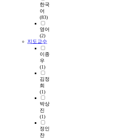
이것은 복음을 수용하
부
한국
경험의 기회를 부여해
한
는데 매우 중요한 역할
모
어
야 한다. 그런가 하면
가
을 하기 때문이다. 가
의
(83)
피상담자에게는 실제
지
정 복음화는 가정사역
권
적으로 또는 영적인 변
중
의 내용 중의 하나이
리
영어
화를 가져올 수 있도록
요
며. 가정 관계를 통한
가
(2)
깊은 관심과 주님의 사
한
사역이 복음화에 가장
지도교수
약
랑을 통하여 하나님의
사
효과적인 방법이 되고
해
말씀에 이끌려 그 말씀
실
있다. 또한 우리가 가
지
이종
안에서 문제를 해결할
을
정사역에서 중요하게
고
우
수 있도록 도와주어야
다
살펴볼 것은 에베소서
부
(1)
한다. 셋째, 가정 사역
시
에서 바울이 말하는 가
모
은 교육적인 과제이다.
일
정사역에서의 부부관
의
김정
좋은 가정 사역 프로그
깨
계를 통하여 가정의 회
영
희
램과 정보를 제공하고
워
복이다. 가정사역에서
향
(1)
가정이 겪게 될 어려운
주
정의하는 부부는 그리
력
문제들을 사전에 예방
게
스도의 대위임령을 함
이
박상
하고 치유하는데 필요
되
께 수행해야하는 동역
줄
진
한 계획과 기술을 익히
었
자다. 곧 부부는 그리
어
(1)
도록 도와야 한다. 교
다
스도와 교회의 비밀을
든
회는 가정이 위기를 당
.
안고 있는 한 새 사람
상
정인
하기 이전에 일상생활
그
이다. 부부는 한 몸을
황
찬
의 문제를 잘 해결할
것