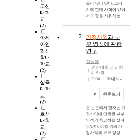
들이 많이 있다. 그러
에
고신
사랑의 동반자로서의
기에 현대 사회에 있어
대
책임, 영적 성장의 책
대학
서 가정을 치유하는 목
한
임을 통하여 하나님의
교
회의 필요성이 제기되
중
뜻을 성취시켜가야 할
(2)
어지고 있다. 하지만
요
하나님의 구원 섭리의
많은 교회들이 가정보
5
가정사역
과 부
성
거룩한 장소이기도 하
아세
다는 교회 중심적인 것
을
다. 사회학자 Cooley
부 영성에 관한
아연
이 오늘날의 현실이다.
인
에 따르면 가정은 성원
연구
합신
최근 급변하는 한국사
식
상호간의 친밀한 관계
학대
회는 과거 어느 사회에
하
정성애
로서 그 내부에서 인격
학교
서도 경험하지 못했던
안양대학교 신학
여
이나 태도가 형성되는
(2)
급격한 변화의 소용돌
대학원
야
기본적인 역할을 수행
이 속에 휘말려 도전을
2004
국내석사
한
하는 일차적 집단이라
삼육
받고 있다. 교회나 가
다
고 했다. 개인이 일차
대학
정도 예외일 수는 없
.
적인 집단을 통해서 사
원문보기
교
다. 하지만 이러한 급
지
회가 이루어지기 때문
(2)
변하는 가정의 상황 속
금
에 교회는 가정을 복음
본 논문에서 필자는 가
에서 부부관계의 향상
까
화 해야 한다. 즉 그리
호서
정사역에 연관된 부부
노력은 매우 중요하며
지
스도를 영접하고 그리
대학
영성의 중요성을 살펴
계속 지속되어야 한다
가
스도의 인격을 닮은 변
보았다. 이를 위해 가
교
고 본다. 그러한 상황
정
화된 삶으로 살아 사회
정사역과 부부 영성의
(2)
속에서 본 논문은 제1
사
를 하나님이 통치하는
관계를 구체적으로 다