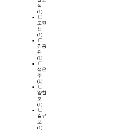
성취를 장엄한 파노라
었
식
면 우리는 열매 맺는
던
마처럼 펼쳐간다. 그리
다
(1)
일에 성령과 협력하여
신
고 이어 그리스도 안에
.
더욱 활동적이 될 것이
앙
서 전 우주의 하나됨.
그
도현
고, 좋은 곡식을 거두
의
하늘과 땅의 하나됨.
러
섭
기 위해서 심는데 더욱
교
유대인과 이방인의 하
므
(1)
주의할 것이며, 하나님
육
나됨. 성도간의 하나
로
의 은혜의 수단으로 은
이
됨. 그리고 성도의 세
현
김홍
혜 안에서 성장하게 될
현
상과 관계시의 거룩한
대
관
것이고 성령의 열매가
장
모습에 이르기까지 에
를
(1)
가정 사역에서 달콤하
예
베소서는 통일. 일치,
사
게 때를 따라 익게 될
배
하나됨을 말하고 있다.
는
설은
것이다. 가정 사역도
를
성령의 하나되게 하는
우
주
결국은 가정이 그리스
드
역사는 지금도 교회를
리
(1)
도와 같이 되는 것은
리
통해 진행되고 있다.
는
그 기원이 초자연적
지
또한 바울은 남편과 아
전
양찬
(supernatural)이므로
못
내를 그리스도와 교회
통
호
우리는 겸손과 신앙을
하
의 유비로 삼아 그리스
적
(1)
가져야 한다. "내 안에
는
도와 교회의 통일성을
인
거하라 나도 너희 안에
상
구체적으로 주장하고
가
김규
거하리라 가지가 포도
황
자 한다. 당연히 교회
정
보
나무에 붙어 있지 아니
에
의 통일성은 가정 안에
과
(1)
하면 저절로 과실을 맺
직