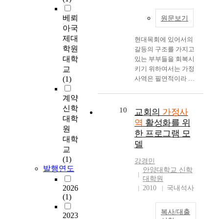
과
등이나 노인 문제 등
을
요함을 주장하였다. 급
짧기와 복음전파, 이
제를 교회에서 도외시
실
수만 가지의 가족 관계
구
변하는 사회와 가정의
두 가지는 영성훈련과
베뢰
원문보기
해서는 안 된다는 것이
제
의 문제도 모두가 하나
비
상황 속에서도 부부관
가정사역의 목표인 것
아국
다. 이제는 교회가 가
를
님의 말씀을 통한 능력
하
계의 노력은 지속되어
과 동시에 또한 부부
제대
정을 뒷받침해 주어야
현대목회에 있어서의
연
이 함께 할 때 회복되
는
져야 하며 어떠한 경우
영성의 목표이기도 하
학원
한다는 확신이 필요하
갈등의 구조를 가지고
구
고 치유된다는 것이다.
것
에도 부부간의 갈등으
다. "그러므로 영성이
다. 둘째, 교회와 가정
대학
있는 부부들을 회복시
하
"천지는 없어지겠으나
에
로 인한 이혼은 지양되
란 성령의 인도 아래
사이에 갈등이 있어서
교
키기 위하여서는 가정
여
내 말은 없어지지 아니
소
어져야만 한다. 행복한
서- 하지만 성결을 향
는 안 되겠다는 각성이
(1)
사역은 필연적이라 할
이
하리라"(마 24:35) 영
홀
부부생활은 단순한 구
한 신자의 협조와 더불
있어야 한다. 만약 전
수 있을 정도로 매우
를
원토록 변함없는 하나
했
호나 이론으로 되는 것
어- 탐구하는 일이다
통적인 교회생활 때문
계약
중요한 사역임을 깨닫
수
님의 말씀이 한 가정의
음
이 아니다. 이러한 목
그것은 그리스도와의
에 가정생활에 갈등이
신학
게 되었다. 가정사역이
10
정
주인이 될 때 가족간의
교회의
가정사
을
적의 달성을 위해서는
연합과 성령께 대한 복
일어나거나 해를 끼친
란 좁은 의미로는 가정
대학
보
갈등과 미움과 혼돈을
지
부부간에 신뢰를 바탕
역
활성화를 위
종의 힘으로서, 하나님
다면, 가정과 교회를
에 대하여 사역하는 것
원
완
이겨 나갈 수 있을 것
적
으로 끊임없는 노력이
한 프로그램 모
의 영광을 향한 생명력
위해서 새로운 변화가
을 초점으로 하는 것이
대학
해
이며 세대 차이로 인한
하
요구되어진다. 성경은
있는 삶을 추구하는 일
델
있어야 할 것이다. 셋
고. 넓은 의미로는 예
교
서
여러 가지 문제도 극복
며
결혼에 있어서 남편과
이다. " 가정사역에 있
째, 교회의 지상명령인
수를 믿은 가정이 사회
(1)
실
해 나갈 수 있을 것이
부
아내가 하나님의 뜻에
강경민
어서도 이런 부부 영성
선교사역을 효과적으
에서 모범적인 가정생
발행연도
시
다. 어른들의 세계가
모
안양대학교 신학
합당한 각자의 역할들
의 훈련과정을 제시되
로 수행하기 위해서 베
활로 말미암아 세상에
해
대학원
하나님의 말씀에 순종
를
을 받아들여야만 함을
고 교육되어야 한다.
이스캠프인 가정을 강
서 본을 보이고. 봉사
2026
2010
국내석사
야
하는 모습을 보일 때
통
가르쳐 주고 있다. 불
그래서 기쁨과 기도와
화하는 프로그램을 만
하여 그리스도의 증인
(1)
한
자녀들은 하나님의 권
한
신자는 물론 기독교인
감사의 영성이 부부와
들어야 할 것이다. 가
이 되도록 하는 것이
다
위와 능력을 그대로 느
신
가정을 포함한 모든 부
가정 속에 충만하도록
복사/대출
정사역은 단순한 교회
2023
다. 뿐만 아니라. 가정
.
끼게 될 것이다. 이것
앙