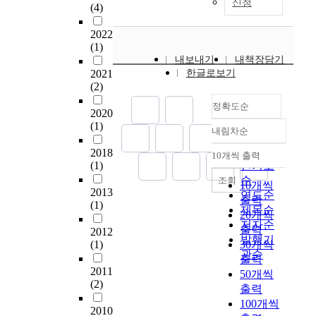
부들 간의 관계에서 이
신청
되어야 한다(살전
(4)
의 하나의 프로그램이
과 이웃 그리고 지역사
또
이 바로 신앙생활의 모
의
와 같은 성경적 결혼의
5:16-18). 현대교회 내
아니라, 선교사역과 같
회를 갱신시켜 신앙공
한
범이요, 바로 이 모범
전
원리와 목적, 그리고
에 가정사역의 중요성
2022
은 교회생활의 한 요소
동체를 만들고 인류에
가
을 통한 올바른 가정교
수
부부의 역할이 잘 지켜
이 점증되어가고 있다.
(1)
가 되어야 한다. 우리
생동감 넘치는 목표를
정
육의 원리이다. 그 다
가
질 때에 부부간의 갈등
내보내기
그래서 부부학교, 남편
내책장담기
의 마지막 선교지는 어
제공하는 것까지 포함
이
음에 필요한 것이 가정
이
이나 이혼문제는 발생
2021
한글로보기
학교, 아버지학교, 가
쩌면, 우리의 가정이
한다. 가정사역은 보통
라
사역에 대한 프로그램
루
하지 않을 것이다. 따
(2)
정세미나, 부부 성경공
될 수도 있다. 가정이
생각하는 대로 가정에
는
이다. 특별히 가정생활
어
라서 나는 부부간의 갈
부, 부부 치유 세미나
새롭게 되려면 교회가
정확도순
관하여 세미나를 개최
주
주기에서 일어나는 모
질
2020
등해소와 이혼의 방지
등의 프로그램을 상설
새로워져야 한다. 부부
하고 가정주간에 교회
체
(1)
든 위기와 변화를 극복
수
를 위해서는 먼저 성경
화하는 교회들이 늘어
내림차순
가 원만하고 행복한 부
정확도
의 어떤 프로그램의 계
를
하게 하는 교육 프로그
있
적인 부부관계의 회복
가고 있다. 그러나 부
부생활을 유지하여 가
획을 세우는 정도가 아
순
2018
통
램과 특별한 위기의 상
도
이 가장 중요하다고 믿
10개씩 출력
부 영성의 문제가 정확
내림차순
정이 회복되어 교회와
니다. 일시적인 유행에
(1)
인기도
해
황에서도 신앙을 통해
록
고 싶다. 또한 극히 제
한 목표 아래 지도되지
이 사회가 온전히 바로
서 오는 부속물도 아니
순
조회
이
능동적으로 대처함으
부
한되어지고 터부시되
10개씩
못하는 한, 현대교회내
설 때, 하나님의 뜻이
2013
다. 교회의 일부 가정
연도순
는
로 모든 기독교 가정이
모
는 부부간의 성정체성
출력
에 잠재되어 있는 부부
(1)
이 땅에 실현될 것이라
뿐만 아니라 여러 계층
제목순
아
가정의 행복과 아울러
를
의 회복문제 또한 대단
20개씩
들의 가정생활의 근본
고 확신한다.
의 가정의 요구에 대하
이
저자순
사회의 모범이 될 수
교
히 중요하며 이런 극히
적인 연약성은 만족스
출력
2012
여 사역하는 것이다.
들
있도록 이끌기 위한 프
발행기
육
원론적이고 신앙적인
런 치유를 받지 못할
(1)
30개씩
가정사역은 추구하는
의
로그램이 필요하다. 이
하
관순
논리가 적용되지 않을
것이다. 그러므로 이러
출력
목적에 따라서 교육에
교
런 프로그램에는 교회
고
경우에 교회는 보다 심
2011
한 가정사역의 다양한
50개씩
중점을 두게 되면 가정
육
와 가정은 오순절 성령
구
도 있는 가정사역의 프
(2)
접근들과 함께, 앞으로
출력
에 관한 기독교교육 또
과
의 역사와 도움을 통하
비
로그램을 사용하여야
현대교회의 지도자들
100개씩
는 가정 안에서의 기독
가
여 아름답고 풍성하며
해
2010
할 것이다. 부부간의
은 부부를 위한 어떠한