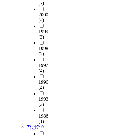
가
구부러진 길, 멸망의
9
적용이 보다 적극적으
(7)
생활이 교회 생활에 영
깨
길, 험한 길, 넓은 길로
바
로 요청되어진다. 21
향을 주고 있는 면에도
닫
인하여 결국은 육체의
이
세기에 진입한 한국교
2000
관심을 갖고 있다. 가
도
일을 좇아 음행과 더러
러
회는 더 이상 재래식
(4)
정이 참 그리스도인의
록
운 것과 호색, 우상 숭
스
목회방법만을 고수할
가정들이 될 때 교회
하
배, 원수 맺는 것, 분쟁,
로
1999
것이 아니라 가정목회
성장이 이루어진다. 교
여
(3)
시기, 분냄, 당 짓는 것,
인
에 초점을 모으고 사역
회는 예수 그리스도를
야
분리, 이단, 투기, 술 취
해
을 해서 병들어 가는
머리로 한 유기체이다.
1998
할
함, 방탕으로 고통과
한
가정을 치유하고 예방
교회는 작은 교회인 가
(2)
것
파괴, 그리고 죽음이란
국
하고 이미 깨어진 가정
정이 모인 큰 공동체로
이
극한 상황에 있는 인간
교
들을 어루만지는 사역
1997
하나의 큰 가정인 것이
다
에게 하나님의 구원,
회
에 전심을 써야할 것이
(4)
다. 이러한 가정이 성
.
은혜, 용서에 대한 믿
가
다.
숙되고 믿음에 곧게 설
그
음은 모든 것을 회복시
맞
1996
때 교회는 성장케 되는
러
키는 능력이 된다. 둘
이
(4)
것이다. 가정사역의 다
나
째, 가정 사역은 상담
한
양한 프로그램들은 불
현
의 과제이다. 어떤 위
엄
1993
신자들에게 그리스도
대
기 상황에 있는 가족
청
(2)
인의 생활과 복음을 전
에
구성원들에게 그들의
난
하는 데에 매우 유익하
이
고통 문제를 들어주고
변
1986
다. 아름다운 그리스도
르
(1)
그들이 현재 당하고 있
화
인의 가정 생활은 다른
작성언어
러
는 극한 문제를 극복할
앞
사람들에게 본이 되며.
서
수 있도록 하는 좋은
에