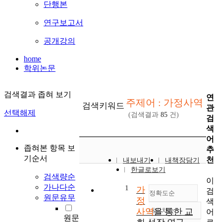
단행본
연구보고서
공개강의
home
학위논문
검색결과 좁혀 보기
연
주제어 : 가정사역
검색키워드
관
선택해제
(검색결과
85
건)
검
색
어
좁혀본 항목 보
추
기순서
천
내보내기
내책장담기
한글로보기
검색량순
이
가나다순
1
가
검
정확도순
원문유무
정
색
사역
내림차순
을 통한 교
어
정확도
원문