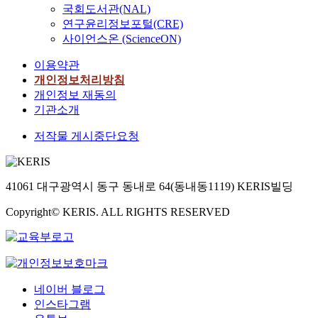
생
라"한 믿음의 결단과
이
국회도서관(NAL)
워주면서 범사에 머리
명
사도 바울이 "나의 달
되
연구윤리정보포털(CRE)
되신 그리스도에게까
을
려갈 길과 주 예수께
었
사이언스온 (ScienceON)
지 자라게 된다. 결혼
보
받은 사명 곧 하나님의
다
의 목적은 이렇게 하나
호
은혜의 복음 증거 하는
.
이용약관
되어 성장하는 것이다.
해
일을 마치려 함에는 나
하
개인정보처리방침
이는 남편과 아내가 자
주
의 생명을 조금도 귀한
지
개인정보 재동의
신들의 역할을 다 할
기
것으로 여기지 아니하
만
기관소개
때 가능하다. 그러나
위
노라"는 것과 "주 예수
이
오늘날 교회 내에서의
해
를 믿으라 그리하면 너
것
저작물 게시중단요청
부부의 모습은 하나님
필
와 네 집이 구원을 얻
은
이 원하시는 사명을 감
요
으리라"고 하신 말씀
가
당하기에 역부족이다.
한
에 귀를 기울이고 우리
정
많은 부부가 갈등 속에
모
41061 대구광역시 동구 동내로 64(동내동1119) KERIS빌딩
모든 가정이 주님을 모
이
싸여 있으며. 이로 인
든
시고 성령이 충만한 가
라
해 많은 가정이 붕괴되
Copyright© KERIS. ALL RIGHTS RESERVED
것
정, 은혜로운 가정 행
는
거나 고통하고 있다.
을
복한 가정이 되기를 주
새
하나님의 사명을 감당
다
예수님의 이름으로 기
로
하려면 가정의 회복이
해
도 드리며 이 논문을
운
선행되어야 한다. 이에
야
마친다.
교
하나님이 뜻하신 결혼
한
육
네이버 블로그
의 목적을 이루어 하나
다
의
인스타그램
님을 영화롭게 할 수
.
장