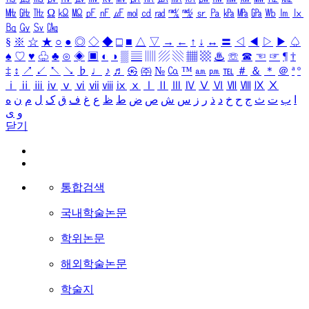
㎒
㎓
㎔
Ω
㏀
㏁
㎊
㎋
㎌
㏖
㏅
㎭
㎮
㎯
㏛
㎩
㎪
㎫
㎬
㏝
㏐
㏓
㏃
㏉
㏜
㏆
§
※
☆
★
○
●
◎
◇
◆
□
■
△
▽
→
←
↑
↓
↔
〓
◁
◀
▷
▶
♤
♠
♡
♥
♧
♣
⊙
◈
▣
◐
◑
▒
▤
▥
▨
▧
▦
▩
♨
☏
☎
☜
☞
¶
†
‡
↕
↗
↙
↖
↘
♭
♩
♪
♬
㉿
㈜
№
㏇
™
㏂
㏘
℡
＃
＆
＊
＠
ª
º
ⅰ
ⅱ
ⅲ
ⅳ
ⅴ
ⅵ
ⅶ
ⅷ
ⅸ
ⅹ
Ⅰ
Ⅱ
Ⅲ
Ⅳ
Ⅴ
Ⅵ
Ⅶ
Ⅷ
Ⅸ
Ⅹ
ا
ب
ت
ث
ج
ح
خ
د
ذ
ر
ز
س
ش
ص
ض
ط
ظ
ع
غ
ف
ق
ک
ل
م
ن
ه
و
ی
닫기
통합검색
국내학술논문
학위논문
해외학술논문
학술지