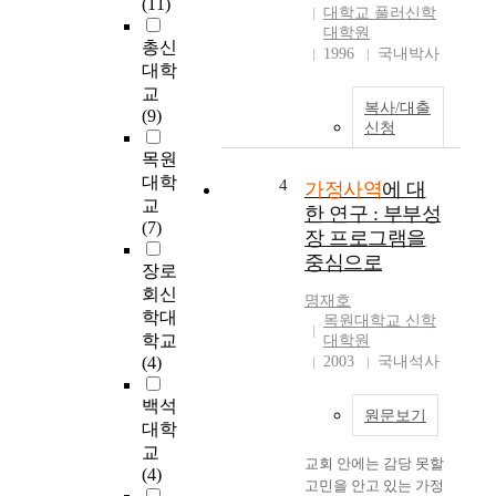
(11)
들
의 양적 성장에만 온
대학교 풀러신학
은
관심을 기울여 온 것이
대학원
총신
가
사실이다. 하지만 성경
1996
국내박사
대학
정
적·신학적 가정관은
교
사
인간 창조와 함께 하나
복사/대출
(9)
역
님에 의해 구상되고 재
신청
에
정된 가정으로, 시간적
목원
소
으로나 공간적으로 무
대학
홀
4
한히 펼쳐져 있다. 다
가정사역
에 대
교
히
시 말해서 하나님 나라
한 연구 : 부부성
(7)
여
의 개념이 가정 개념
장 프로그램을
겨
안에 들어 있다. 가정
중심으로
장로
왔
은 분명히 하나님께서
회신
음
우리 인간에게 주신 최
명재호
을
학대
초의 공동체로서 창조
목원대학교 신학
인
학교
의 질서요 하나님의 은
대학원
정
(4)
총의 매개체일 뿐만 아
2003
국내석사
하
니라 자녀를 교육하는
고
백석
장으로서 하나님의 구
원문보기
가
대학
원 섭리를 이루어야 할
정
언약의 공동체이다. 그
교
교회 안에는 감당 못할
사
런가 하면 가정의 사명
(4)
고민을 안고 있는 가정
역
은 신앙 교육의 책임,