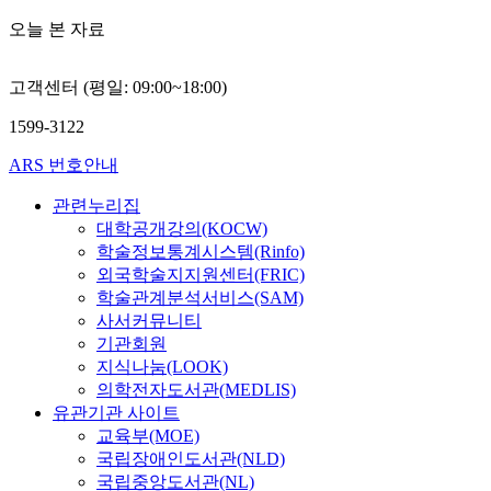
서 부부의 하나됨처럼
가
을 수 없음 같이 너희
면
드러나야 하는 것이다.
오늘 본 자료
정
도 내 안에 있지 아니
하
가정은 교회의 통일을
의
하면 그러하리라" 그
게
가장 실질적으로 드러
교
리스도와 같이 되는 것
되
고객센터 (평일: 09:00~18:00)
낼 수 있는 지체다. 교
육
은 그 성숙함이 점진적
자
회의 지체들은 어떻게
적
인 것이므로 기다리는
가
1599-3122
서로 하나가 될 수 있
인
인내를 가져야 한다.
정
는가를 위해 힘써야할
기
ARS 번호안내
농부는 땅에서 나는 열
이
것이며. 교회의 질서를
능
매를 바라고 길이 참아
예
위해 어떻게 위계를 존
관련누리집
을
이른 비와 늦은 비를
배
중해야 하는지를 깨달
대학공개강의(KOCW)
보
기다리는 것이다. 하나
의
아야할 것이다. 부부는
학술정보통계시스템(Rinfo)
호
님이 제정해 놓으신 계
공
하나님에 의해 풀로 붙
하
외국학술지지원센터(FRIC)
절의 순서와 성장의 법
간
여진 것처럼 하나가 된
며
학술관계분석서비스(SAM)
칙을 변경할 수 없듯이
이
새로운 의미의 영적 개
또
믿음 안에 나타나는 성
고
사서커뮤니티
체다. 하나님이 결혼한
한
령의 열매도 기다림 속
신
기관회원
부부에게 참여하여. 가
우
에서 점진적으로 더 크
앙
지식나눔(LOOK)
정이 교회의 지체가 되
리
게 풍성하게 열매 맺게
교
의학전자도서관(MEDLIS)
고 그리스도가 머리가
아
될 것이다. 그러므로
육
유관기관 사이트
된 부부는 더 이상 둘
이
출애굽 때에 여호수아
의
교육부(MOE)
이 아니다. 부부는 한
들
처럼 "나와 내 집은 오
현
국립장애인도서관(NLD)
몸으로 서로에게 종속
의
직 여호와만 섬기겠노
장
국립중앙도서관(NL)
되어 서로의 필요를 채