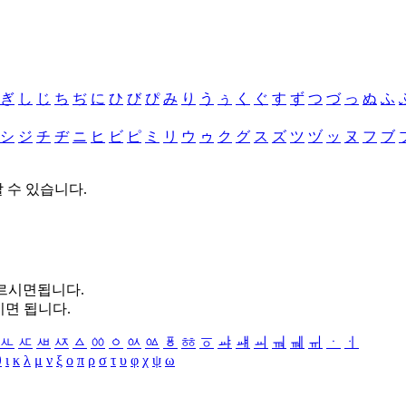
ぎ
し
じ
ち
ぢ
に
ひ
び
ぴ
み
り
う
ぅ
く
ぐ
す
ず
つ
づ
っ
ぬ
ふ
シ
ジ
チ
ヂ
ニ
ヒ
ビ
ピ
ミ
リ
ウ
ゥ
ク
グ
ス
ズ
ツ
ヅ
ッ
ヌ
フ
ブ
할 수 있습니다.
누르시면됩니다.
시면 됩니다.
ㅻ
ㅼ
ㅽ
ㅾ
ㅿ
ㆀ
ㆁ
ㆂ
ㆃ
ㆄ
ㆅ
ㆆ
ㆇ
ㆈ
ㆉ
ㆊ
ㆋ
ㆌ
ㆍ
ㆎ
θ
ι
κ
λ
μ
ν
ξ
ο
π
ρ
σ
τ
υ
φ
χ
ψ
ω