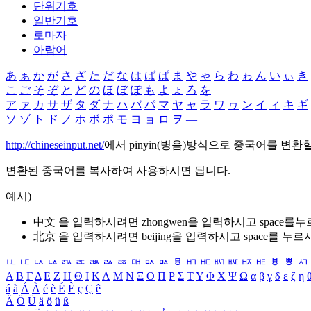
단위기호
일반기호
로마자
아랍어
あ
ぁ
か
が
さ
ざ
た
だ
な
は
ば
ぱ
ま
や
ゃ
ら
わ
ゎ
ん
い
ぃ
き
こ
ご
そ
ぞ
と
ど
の
ほ
ぼ
ぽ
も
よ
ょ
ろ
を
ア
ァ
カ
サ
ザ
タ
ダ
ナ
ハ
バ
パ
マ
ヤ
ャ
ラ
ワ
ヮ
ン
イ
ィ
キ
ギ
ソ
ゾ
ト
ド
ノ
ホ
ボ
ポ
モ
ヨ
ョ
ロ
ヲ
―
http://chineseinput.net/
에서 pinyin(병음)방식으로 중국어를 변환
변환된 중국어를 복사하여 사용하시면 됩니다.
예시)
中文 을 입력하시려면
zhongwen
을 입력하시고 space를
北京 을 입력하시려면
beijing
을 입력하시고 space를 누르
ㅥ
ㅦ
ㅧ
ㅨ
ㅩ
ㅪ
ㅫ
ㅬ
ㅭ
ㅮ
ㅯ
ㅰ
ㅱ
ㅲ
ㅳ
ㅴ
ㅵ
ㅶ
ㅷ
ㅸ
ㅹ
ㅺ
Α
Β
Γ
Δ
Ε
Ζ
Η
Θ
Ι
Κ
Λ
Μ
Ν
Ξ
Ο
Π
Ρ
Σ
Τ
Υ
Φ
Χ
Ψ
Ω
α
β
γ
δ
ε
ζ
η
á
à
Á
À
é
è
É
È
ç
Ç
ê
Ä
Ö
Ü
ä
ö
ü
ß