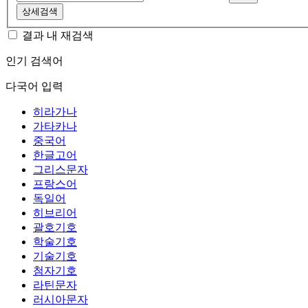
상세검색
결과 내 재검색
인기 검색어
다국어 입력
히라가나
가타카나
중국어
한글고어
그리스문자
프랑스어
독일어
히브리어
괄호기호
학술기호
기술기호
첨자기호
라틴문자
러시아문자