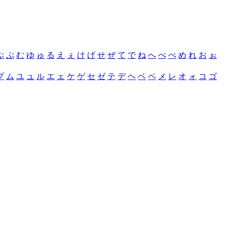
ぶ
ぷ
む
ゆ
ゅ
る
え
ぇ
け
げ
せ
ぜ
て
で
ね
へ
べ
ぺ
め
れ
お
ぉ
プ
ム
ユ
ュ
ル
エ
ェ
ケ
ゲ
セ
ゼ
テ
デ
ヘ
ベ
ペ
メ
レ
オ
ォ
コ
ゴ