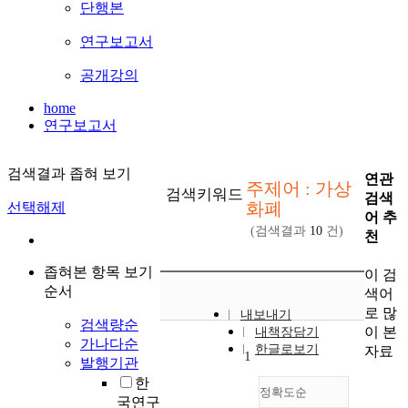
단행본
연구보고서
공개강의
home
연구보고서
검색결과 좁혀 보기
연관
주제어 : 가상
검색키워드
검색
화폐
선택해제
어 추
(검색결과
10
건)
천
좁혀본 항목 보기
이 검
순서
색어
로 많
내보내기
검색량순
이 본
내책장담기
가나다순
한글로보기
자료
1
발행기관
한
정확도순
국연구