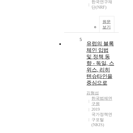
한국연구재
단(NRF)
원문
보기
5
유럽의 블록
체인 입법
및 정책 동
향 - 독일, 스
위스, 리히
텐슈타인을
중심으로
김형섭
한국법제연
구원
2019
국가정책연
구포털
(NKIS)