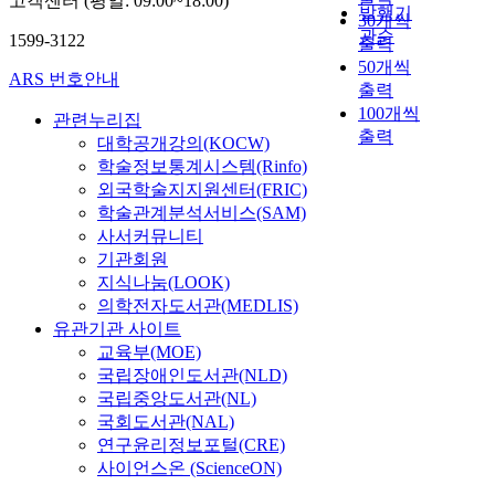
고객센터 (평일: 09:00~18:00)
발행기
30개씩
관순
1599-3122
출력
50개씩
ARS 번호안내
출력
100개씩
관련누리집
출력
대학공개강의(KOCW)
학술정보통계시스템(Rinfo)
외국학술지지원센터(FRIC)
학술관계분석서비스(SAM)
사서커뮤니티
기관회원
지식나눔(LOOK)
의학전자도서관(MEDLIS)
유관기관 사이트
교육부(MOE)
국립장애인도서관(NLD)
국립중앙도서관(NL)
국회도서관(NAL)
연구윤리정보포털(CRE)
사이언스온 (ScienceON)