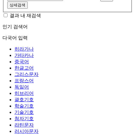
상세검색
결과 내 재검색
인기 검색어
다국어 입력
히라가나
가타카나
중국어
한글고어
그리스문자
프랑스어
독일어
히브리어
괄호기호
학술기호
기술기호
첨자기호
라틴문자
러시아문자