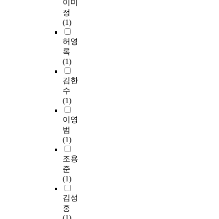
이미
을
게
.
사
치
형
특
위에서 언급한 가로경
의
트
정
때
적
이
업
는
요
성
관 구성요소 전체를
형
를
(1)
새
절
처
시
영
소
변
아우를 수 있는 Master
태
통
로
하
럼
통
향
위
화
Plan의 수립을 통한 체
및
합
허영
이
게
저
합
에
주
에
계적이고 통합적인 계
배
플
록
생
조
층
디
대
로
따
획이 필요한 것으로
치
랫
(1)
성
정
부
자
한
시
라
판단된다. Korea have
방
폼
되
되
는
인
연
뮬
선
a rapid urbanization
식
을
김한
는
고
보
계
구
레
호
by economic growth
을
통
수
건
,
행
획
결
이
도
without the
유
해
(1)
물
도
자
기
과
션
에
consideration of
형
정
들
시
의
준
들
을
영
environmental issue
화
보
이영
이
공
시
안
을
진
향
1960th. Precisely,
하
처
범
나
간
각
을
살
행
을
physical growth of
여
리
(1)
팽
의
에
제
펴
하
미
cities makes a
분
및
창
이
서
시
봄
여
치
ignorance of the
류
융
조용
하
용
가
하
으
평
는
quality of amenity and
하
복
준
는
자
장
고
로
가
요
esthetic sense. The
고
합
(1)
도
인
많
,
써
하
인
streetscape
각
서
심
시
이
가
,
고
의
deteriorated in Korean
단
비
김성
에
민
접
로
가
있
파
cities. As the Korean
지
스
홍
서
들
할
경
로
고
악
economy enters more
의
제
(1)