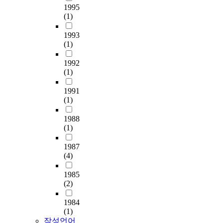
건
를
.
1995
조
줌
.
한
건축물과 간판이 조화
및
의
축
(1)
발
건
성
으
더
모
롭게 공존 할 수 있는
우
효
물
생
축
사
로
욱
든
쾌적하고 아름다운 가
리
율
들
1993
시
물
업
써
좋
경
로경관 조성방안을 모
나
화
(1)
의
킬
과
중
,
은
관
색해야 한다. 이를 위
라
,
난
가
가
에
가
가
요
해 법적 ·제도적인 차
도
데
1992
립
능
로
서
로
로
소
원에서의 규제와 광고
시
이
(1)
으
성
는
서
경
경
들
주를 비롯한 이행당사
경
터
로
이
도
울
관
관
에
자의 자발적인 협조와
관
개
1991
인
존
시
시
평
및
대
참여가 가능할 수 있
과
방
(1)
하
재
환
시
가
쾌
한
는 다양한 인센티브제
아
,
여
한
경
범
를
적
객
1988
도 등을 마련해야 할
파
시
회
다
을
가
시
한
관
(1)
것이다. 4) 가로수 조
트
민
손
.
구
로
행
가
적
사결과, 필요시설로
에
참
되
건
성
1987
와
하
로
인
가로수의 식재에 대한
대
여
는
(4)
축
하
자
는
환
자
요구도가 가장 높았
한
등
경
물
는
치
과
경
료
고, 이에 진구의 구목
이
I
관
1985
과
요
구
정
을
가
인 은행나무를 식재하
론
C
(2)
을
같
소
1
에
조
바
여 Simulate하였으나
및
T
막
은
로
차
서
성
탕
그 결과 가로경관의
선
기
1984
을
물
서
시
피
하
이
선호도는 오히려 하락
행
술
(1)
수
리
두
범
험
기
되
하는 것으로 조사되었
연
과
작성언어