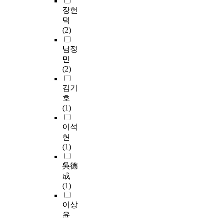
되
수
부
파
하
양
다
관리가 제대로 되지
해
다
장헌
어
없
는
악
기
한
.
않아 미관상 보기에
서
.
덕
있
는
가
한
앞
가
이
좋지 않은 것으로 조
울
(2)
는
특
로
후
서
로
에
사되었다. 특히 전신
시
이
경
성
환
에
가
경
본
주와 전신주에서 분기
내
에
남정
관
을
경
통
로
관
연
되는 각종 전선으로
5
‘
민
들
지
에
합
환
시
구
인해 가로경관이 정돈
0
스
(2)
을
니
직
디
경
뮬
는
되지 못한 인상을 주
0
마
과
고
접
자
의
레
이
고 있음을 알 수 있었
세
트
김기
감
있
적
인
구
이
용
다. 그리고 조사결과
대
시
호
하
기
인
계
성
션
자
휴식계의 가로시설물
이
티
(1)
게
때
영
획
요
기
시
의 설치가 요구되는
상
’
제
문
향
의
소
법
점
것으로 조사되었다.
아
가
이석
거
이
을
기
와
이
에
따라서 전신주의 지중
파
온
현
할
다
주
준
개
개
서
화를 우선적으로 실시
트
전
(1)
필
.
는
안
인
발
의
하여 가로경관의 쾌적
단
히
요
따
공
을
이
되
시
성과 개방성을 확보하
지
정
吳德
성
라
간
제
경
어
각
는 조치가 필요하다고
중
착
成
이
서
이
시
관
왔
적
판단된다. 또한 휴식
지
하
(1)
있
도
기
하
을
다
특
계 시설의 확보를 위
역
기
을
시
때
기
평
.
성
해, 인도폭을 고려해
적
위
이상
것
건
문
위
가
하
을
공개공지에 벤치를 설
으
해
윤
이