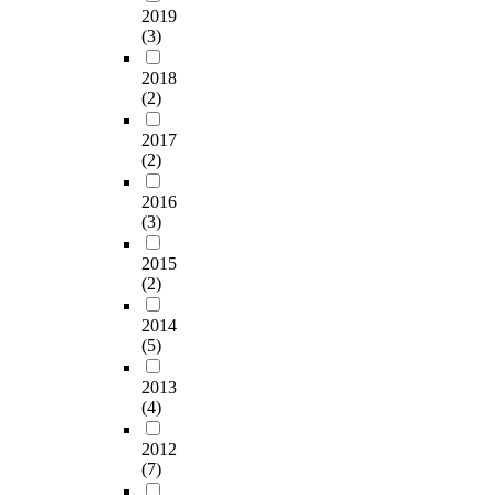
를 위해 최근에 인도
파
경
다
2019
의
간
와
관
일
적
의 개선이 이뤄진 서
트
변
(3)
.
비
은
재
의
상
체
면 TTL거리의 재료 및
단
화
하
정
부
료
물
적
험
패턴을 고려하여 통일
지
로
2018
지
형
족
를
리
으
등
성과 조화로움을 바탕
중
인
(2)
만
디
한
사
적
로
을
으로 한 지역성을 확
5
하
이
자
것
용
구
반
통
보하는 방안이 필요하
0
여
2017
러
인
으
하
성
복
해
다고 판단된다. 그리
0
도
(2)
한
의
로
여
요
접
도
고 포장재의 재료를
세
시
가
도
사
보
소
하
시
2016
선정함에 있어 투수성
대
가
로
입
료
행
나
는
의
(3)
이 좋고 잘 미끄러지
이
로
경
에
된
환
평
경
이
지 않는 방법이 마련
상
경
관
대
다
2015
경
가
관
미
되어야 한다. 이와 동
의
관
위
(2)
한
.
을
방
으
지
시에 노상점유시설 등
단
공
주
막
이
개
법
로
를
의 규제를 통해 보행
지
공
의
2014
연
러
선
에
서
결
유효폭을 확보하여야
를
디
(5)
경
한
한
하
관
도
정
하며, 장기적으로 이
연
자
관
선
문
면
심
시
짖
용자의 교통량과 가로
구
인
2013
계
호
제
증
을
의
는
의 기능 및 성격을 고
대
의
(4)
획
현
점
가
가
이
중
려한 도시계획적 차원
상
구
으
상
을
하
진
미
요
에서의 종합적 계획이
으
현
2012
로
이
해
는
반
지
한
이루어 져야 할 것으
로
방
(7)
는
우
결
보
면
를
요
로 판단된다. 3) 간판
하
식