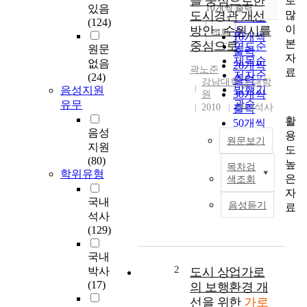
을 중심으로한
로
순
있음
10개씩 출력
내림차순
많
도시경관 개선
인기도
(124)
이
방안 : 수원시를
순
조회
10개씩
본
중심으로
연도순
원문
출력
자
제목순
없음
20개씩
곽노준
료
저자순
(24)
출력
강남대학교 대학
발행기
음성지원
30개씩
원
관순
유무
2010
국내석사
출력
활
50개씩
음성
용
출력
원문보기
지원
도
100개씩
(80)
높
출력
목차검
본
학위유형
은
색조회
연
자
구
국내
음성듣기
료
에
석사
서
(129)
는
기
국내
성
2
박사
도시 상업가로
시
(17)
의 보행환경 개
가
선을 위한
가로