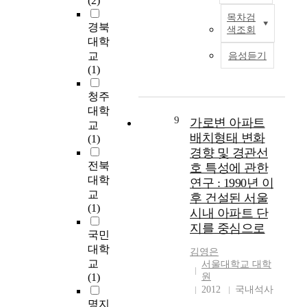
(2)
하
의
있
의
가
판에 대한 계획적 고
트
고
목차검
주
는
특
로
최
려가 가로경관의 개선
리
경북
색조회
자
요
상
색
경
근
에 있어서 무엇보다도
트
대학
함
거
업
이
관
생
시급하다는 점을 시사
퍼
교
음성듣기
에
리
지
부
을
활
하는 것이다. 이에 가
니
(1)
그
에
역
족
시
수
로경관 구성요소별로
처
치
도
의
한
뮬
준
개선방향을 살펴보면
(
청주
고
비
가
실
레
과
다음과 같다. 1) 가로
S
대학
있
정
로
정
이
시
9
변 건축물 조사 결과,
t
가로변 아파트
교
다
형
경
이
션
민
대상가로변 건축물의
r
배치형태 변화
(1)
.
건
관
다
하
의
가장 큰 문제점은 외
e
경향 및 경관선
물
축
은
.
고
식
벽의 재료 및 색채로
e
전북
호 특성에 관한
론
의
인
상
가
의
나타났으며 건축물의
t
대학
연구 : 1990년 이
기
건
공
업
로
향
형태와 높이 또한 조
F
교
성
후 건설된 서울
설
적
가
경
상
화롭지 못한 것으로
u
(1)
시
시내 아파트 단
이
요
로
관
으
평가되었다. 이는 대
r
가
증
소
지를 중심으로
의
의
로
상가로의 건축물의 높
n
국민
지
가
의
정
유
아
이가 일정하지 않고,
i
대학
의
김영은
하
증
체
·
름
부분적으로 공지로 남
t
교
특
서울대학교 대학
고
가
성
무
답
겨져 있는 부분이 있
u
(1)
원
성
있
로
확
형
고
으며, 건축물의 외벽
r
2012
국내석사
상
는
인
립
요
쾌
재료와 입면구성이 지
e
명지
기