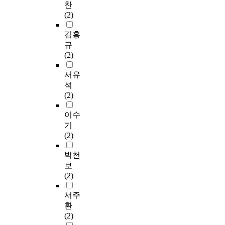
한 수종을 식재하여
된
스
찬
망
,
으
합
과
적
의
가로경관의 연속성과
아
마
(2)
점
해
며
디
개
평
물
통일성을 확보해야 할
파
트
,
당
,
자
인
가
리
것이다. 이와 같은 왕
트
시
김홍
조
지
가
인
특
가
적
복2차선의 차로로 구
단
티
규
망
역
로
요
성
필
특
성되고 15m내외의 폭
지
(
(2)
대
·
공
소
이
요
성
을 가진 도로의 경우,
의
S
상
공
간
를
복
하
과
교목위주의 식재보다
가
m
서유
등
간
과
관
합
다
일
는 오히려 플랜터 또
로
a
석
을
을
건
점
적
.
반
는 관목식재위주의 화
변
r
(2)
선
이
축
으
인
가
인
단을 조성하여 가로공
아
t
정
용
물
로
영
로
의
간의 식재보다는 오히
파
C
이수
또
한
이
사
향
경
인
려 플랜터 또는 관목
트
i
기
는
다
직
례
을
관
식
식재위주의 화단을 조
배
t
(2)
수
면
접
조
미
을
이
성하여 가오공간의 풍
치
y
립
시
연
사
친
평
반
요로움과 시민들의 정
경
)
박천
하
각
결
를
다
가
영
서함양을 꾀하는 계획
향
’
보
여
적
되
통
.
하
되
적 접근이 필요하다고
을
가
(2)
기
으
어
한
연
기
어
판단된다. 5) 가로시설
분
각
존
로
있
문
구
위
야
물 현재 대상가로의
석
광
서주
의
회
는
제
를
하
할
가로시설물은 관리계,
하
받
환
차
피
저
점
진
여
것
교통계의 시설만이 설
기
고
(2)
폐
할
층
을
행
다
이
치되어있으며 유지 ·
위
있