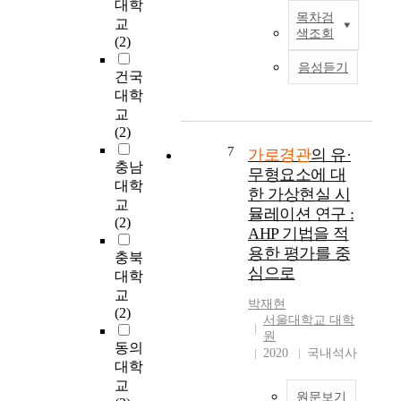
경
대학
경
있
에서는 가장 인상적이
도
목차검
관
과
도
교
다
며 선호도에 큰 영향
시
색조회
계
강
시
(2)
.
을 미치는 간판면적의
의
획
한
발
하
Simulation을 통해 선
가
음성듣기
을
건국
시
전
지
호하는 간판면적을 도
로
위
각
에
대학
만
출하였다. 그리고 3차
경
주
적
따
교
혼
조사에서 선호하는 간
관
로
차
른
(2)
란
판의 면적 및 전신주
디
계
별
인
스
7
의 지중화, 인도의 포
가로경관
의 유·
자
획
성
구
충남
러
장, 가로수의 식재 등
인
무형요소에 대
되
을
의
대학
운
을 통해 각 변인에 따
에
한 가상현실 시
어
가
도
상
교
른 심리적 특성 및 선
대
뮬레이션 연구 :
가
진
시
업
(2)
호도 파악을 중심으로
한
AHP 기법을 적
고
다
집
가
개선효과 및 영향관계
요
용한 평가를 중
있
.
중
충북
로
를 살펴보았다. 경관
구
을
심으로
이
화
경
대학
분석을 위해 다음과
가
뿐
러
로
관
교
같은 분석법을 사용하
증
박재현
이
한
인
은
(2)
였다. 심리적 특성을
대
서울대학교 대학
다
시
하
조
파악하기 위해 경관연
되
원
.
각
여
화
동의
구에서 일반적으로 사
고
2020
국내석사
즉
적
고
로
대학
용되는 SD Scale을 이
있
가
차
층
움
교
용하였으며 선호도 및
다
로
원문보기
별
건
이