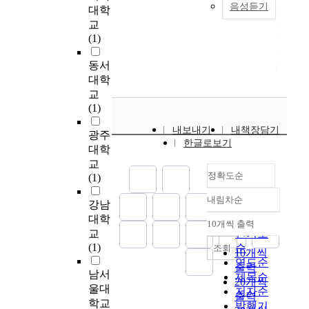
도
음성듣기
고
되
대학
아
본
에
러
서는 1차적으로 간판
경
한
로
려
고
교
우
논
있
한
에 대한 총량적 규제
향
첫
의
되
있
(1)
를
문
어
상
가 시급한 실정이며,
및
인
너
지
다
수
은
서
황
건축물의 설계 시 간
변
상
비
않
.
동서
있
개
미
에
판의 부착위치 등에
화
을
나
은
또
대학
는
인
치
서
대한 충분한 고려가
된
좌
교
채
한
가
특
는
가
교
선행되어야한다. 이와
아
우
통
해
현
로
성
영
로
(1)
함께 가로변 건축물의
파
하
체
당
재
경
이
향
는
벽면선을 맞추고 높이
트
는
내보내기
내책장담기
계
건
대
광주
관
가
의
도
를 통일하고 입면의
경
중
한글로보기
의
축
부
의
로
중
시
대학
패턴과 텍스춰, 색채
관
요
변
물
분
통
경
요
를
교
등을 종합적으로 고려
에
한
화
의
의
정확도순
일
관
도
구
(1)
하여 계획하기위한 지
대
요
가
독
도
성
평
를
성
구단위차원의 건축계
한
소
불
내림차순
자
시
을
가
A
하
강남
정확도
획 및 인센티브제도
선
이
가
적
가
확
에
H
는
대학
순
등을 포함한 법적 ·제
호
자
10개씩 출력
능
내림차순
인
자
립
미
P
대
교
인기도
도적 측면에서의 보완
특
최
하
아
동
하
치
방
표
(1)
이 필요하다. 2) 도로
순
성
대
조회
10개씩
기
름
차
기
는
법
공
(차도 및 인도) 조사 결
을
의
연도순
출력
때
다
중
위
영
을
간
남서
과, 인도의 폭과 인도
분
관
제목순
20개씩
문
움
심
한
향
활
이
울대
의 포장재 모두 부정
석
심
저자순
출력
에
을
의
통
을
용
라
학교
적인 평가를 받았다.
하
사
발행기