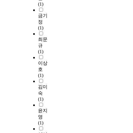
축
에
한
하
지
반
치하거나 볼라드의 설
로
서
(1)
다
물
도
근
는
만
영
치를 통해 보행자의
고
는
.
의
시
거
심
다
한
안전을 확보해주는 동
르
실
금기
이
디
환
와
리
수
시
시에 휴게시설로서 기
게
시
정
러
자
경
바
적
의
뮬
능하여 보행의 쾌적성
분
간
(1)
한
인
의
탕
과
일
레
을 확보해주는 방안이
포
으
요
은
질
을
정
반
이
필요하다. 중장기적으
한
로
최문
소
주
적
마
을
적
션
로 가로의 성격 및 기
1
도
규
들
변
인
련
살
인
이
능에 어울리는 시설물
2
시
(1)
에
맥
측
한
펴
시
미
이 요구되며 이를 위
8
에
대
락
면
다
보
뮬
지
해서는 지구단위계획
개
서
이상
한
을
과
.
고
레
를
을 통하여 지구 전체
아
발
호
지
고
깊
상
개
이
활
를 총괄하는 통합 디
파
생
(1)
침
려
은
업
인
션
용
자인 개념의 설계가
트
하
들
하
연
가
특
기
하
필요할 것으로 판단된
단
는
김미
명
여
관
로
성
법
여
다. 하지만, 가로경관
지
다
숙
확
장
성
의
이
은
가
이 그 특성상 다양한
를
양
(1)
하
소
을
가
경
가
로
구성요소들이 복합적
표
한
게
와
가
로
관
로
경
으로 작용하여 만들어
본
상
윤지
정
목
지
경
평
경
관
지는 총체적인 이미지
으
황
영
립
적
게
관
가
관
이
임을 고려할 때, 각각
로
과
(1)
되
에
된
개
에
의
미
의 구성요소에 대한
주
이
었
맞
다
선
미
유
지
개별적인 개선보다는
동
벤