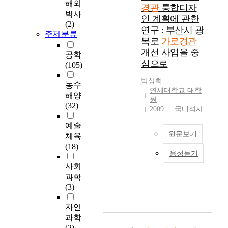
지
해외
경관
퉁합디자
즉
박사
인 계획에 관한
이
(2)
연구 : 부산시 광
미
주제분류
복로
가로경관
형
개선 사업을 중
성
공학
되
심으로
(105)
어
박상희
진
농수
연세대학교 대학
지
해양
원
오
(32)
2009
국내석사
래
되
예술
어
원문보기
체육
진
(18)
도
음성듣기
오
시
사회
늘
의
과학
날
경
(3)
급
관
속
계
자연
한
획
과학
서
의
(2)
구