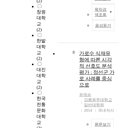
(2)
물리적 항목평가를 위
.
에
성
물
부
해 Likert Scale을 이용
이
해
목차검
은
에
족
본
창원
하였다. 조사결과의
에
색조회
당
마
대
한
연
대학
분석을 위해서 빈도분
따
하
케
한
가
구
교
석, 기술통계분석, 요
라
음성듣기
는
팅
수
로
는
(2)
인분석, 다중회귀분
가
부
측
요
경
몰
석, 신뢰도분석 등을
로
분
면
가
관
입
한밭
실시하였다. 이러한
상
을
의
늘
디
형
대학
과정을 통해 조사·분
에
정
상
어
자
가
8
석결과, 다음과 같은
설
교
가로수 식재유
비
업
남
인
상
결론을 도출하였다.
치
(2)
형에 따른 시각
하
적
에
으
현
대상가로경관의 가장
되
적 선호도 분석
여
이
따
로
실
대진
인상적인 요소로는 간
는
평가 : 정선군 가
보
해
라
인
시
판이 선정되었으며,
시
대학
로 사례를 중심
다
와
,
해
뮬
가장 시급히 개선이
설
교
깨
으로
맞
고
지
레
요구되는 것은 인도이
물
(2)
끗
물
층
역
이
고 가장 필요로 하는
을
유재승
한
려
건
상
션
시설은 가로수로 나타
통
한국
강릉원주대학교
거
,
물
업
을
났다. 주목할 점은 간
칭
전통
일반대학원
리
최
이
가
활
판의 경우 가장 인상
하
문화
2014
국내석사
를
근
밀
로
용
적인 요소임과 동시에
는
대학
조
서
집
로
하
가장 부정적 요소로
‘
교
성
원문보기
울
해
써
여
파악되었다. 이는 간
스