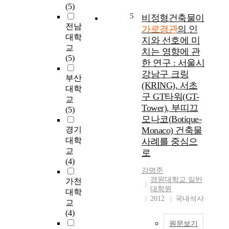
업
중심의 다량 공급에만
데
(5)
체
성
급급한 나머지 도시환
에
5
비정형건축물이
계
에
경의 심미성, 쾌적성
큰
전남
가로경관
의 인
를
치
증대라는 질적 측면의
역
대학
지와 선호에 미
기
중
향상에는 미흡한 결과
할
교
준
치는 영향에 관
한
를 초래하였다. 이에
을
(5)
으
한 연구 : 서울시
나
따른 도시의 질적성장
한
로
강남구 크링
머
에 대한 필요성이 대
다
부산
계
지
(KRING), 서초
두됨에 따라 부산시는
.
대학
획
이
「2002 부산시업무계
구 GT타워(GT-
최
교
되
질
획」中 「부산다운 건
근
Tower), 부띠끄
(5)
어
적
축」 Master Plan 수립
에
모나코(Botique-
지
,
등 경관개선에 대한
는
경기
Monaco) 건축물
고
경
정책 및 사업들을 전
가
대학
사례를 중심으
있
쟁
개하였다. 특히 도심
로
교
로
다
적
상업지역의 경우 경제
경
(4)
.
경
적 논리가 개발의 가
관
강명준
하
관
치로 작용하였으며 도
을
경원대학교 일반
가천
지
을
시경관문제의 심각성
대
대학원
대학
만
그
을 인지하고 공공성이
표
2012
국내석사
교
이
특
다른 지역에 비해 높
하
(4)
러
색
다는 지구의 특성을
는
한
원문보기
으
고려할 때, 중심상업
도