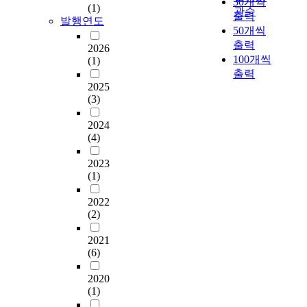
가
30개씩
표
도
합
분
하
고
(1)
이러한 결과는 대상가
기
로
관순
로
출력
현
시
디
석
여
볼
발행연도
로의 인도가 각종 노
위
급
경
50개씩
하
계
자
하
평
수
상적치물로 인해 보행
한
부
관
출력
기
획
인
는
가
있
2026
에 심각한 장애를 유
연
상
정
위
이
100개씩
이
것
하
으
(1)
발하고 있으며, 인도
구
하
비
해
이
출력
필
을
는
며
와 차도의 구분 역시
로
고
외
디
루
2025
요
목
연
,
단순히 경계석만으로
,
있
의
(3)
자
어
하
적
구
가
되어있고, 포장상태
1
다
부
인
져
다
으
이
로
역시 부분적으로 함몰
9
.
분
2024
되
있
.
로
다
이
·파손되는 등 문제가
9
(4)
에
고
어
조
한
.
용
많아 보행 안전성과
0
또
서
있
상
화
다
가
자
쾌적성에 지극히 열악
년
한
2023
어
다
대
로
.
로
의
한 때문으로 판단된
이
사
(1)
려
.
적
운
기
경
시
다. 따라서 대상가로
후
회
움
과
으
형
존
관
각
의 경우, 보행안전성
건
,
2022
이
감
로
태
의
은
적
과 쾌적성의 확보가
설
정
(2)
있
하
보
의
연
도
,
가장 시급한 것으로
된
책
는
고
행
디
구
시
경
2021
판단되며 이를 위해서
서
,
것
독
자
자
들
속
험
(6)
는 기존의 단순한 경
울
기
은
특
를
인
은
사
적
계석에 의한 인도가
시
술
사
한
위
2020
과
가
람
,
아닌 정상적인 인도의
내
의
실
(1)
외
한
색
로
들
문
확보가 필요하다. 이
아
환
이
형
공
채
경
의
화