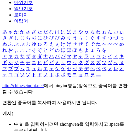
단위기호
일반기호
로마자
아랍어
あ
ぁ
か
が
さ
ざ
た
だ
な
は
ば
ぱ
ま
や
ゃ
ら
わ
ゎ
ん
い
ぃ
き
ぎ
し
じ
ち
ぢ
に
ひ
び
ぴ
み
り
う
ぅ
く
ぐ
す
ず
つ
づ
っ
ぬ
ふ
ぶ
ぷ
む
ゆ
ゅ
る
え
ぇ
け
げ
せ
ぜ
て
で
ね
へ
べ
ぺ
め
れ
お
ぉ
こ
ご
そ
ぞ
と
ど
の
ほ
ぼ
ぽ
も
よ
ょ
ろ
を
ア
ァ
カ
サ
ザ
タ
ダ
ナ
ハ
バ
パ
マ
ヤ
ャ
ラ
ワ
ヮ
ン
イ
ィ
キ
ギ
シ
ジ
チ
ヂ
ニ
ヒ
ビ
ピ
ミ
リ
ウ
ゥ
ク
グ
ス
ズ
ツ
ヅ
ッ
ヌ
フ
ブ
プ
ム
ユ
ュ
ル
エ
ェ
ケ
ゲ
セ
ゼ
テ
デ
ヘ
ベ
ペ
メ
レ
オ
ォ
コ
ゴ
ソ
ゾ
ト
ド
ノ
ホ
ボ
ポ
モ
ヨ
ョ
ロ
ヲ
―
http://chineseinput.net/
에서 pinyin(병음)방식으로 중국어를 변환
할 수 있습니다.
변환된 중국어를 복사하여 사용하시면 됩니다.
예시)
中文 을 입력하시려면
zhongwen
을 입력하시고 space를
누르시면됩니다.