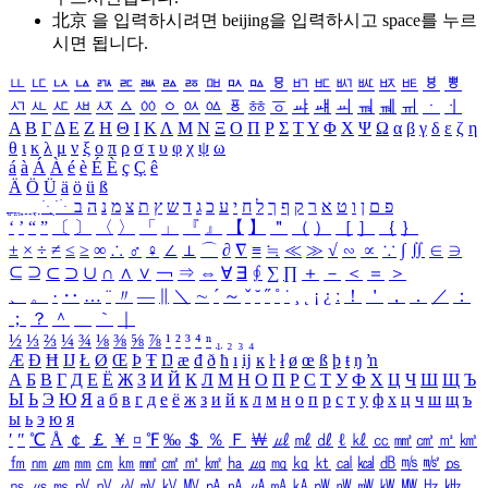
北京 을 입력하시려면
beijing
을 입력하시고 space를 누르
시면 됩니다.
ㅥ
ㅦ
ㅧ
ㅨ
ㅩ
ㅪ
ㅫ
ㅬ
ㅭ
ㅮ
ㅯ
ㅰ
ㅱ
ㅲ
ㅳ
ㅴ
ㅵ
ㅶ
ㅷ
ㅸ
ㅹ
ㅺ
ㅻ
ㅼ
ㅽ
ㅾ
ㅿ
ㆀ
ㆁ
ㆂ
ㆃ
ㆄ
ㆅ
ㆆ
ㆇ
ㆈ
ㆉ
ㆊ
ㆋ
ㆌ
ㆍ
ㆎ
Α
Β
Γ
Δ
Ε
Ζ
Η
Θ
Ι
Κ
Λ
Μ
Ν
Ξ
Ο
Π
Ρ
Σ
Τ
Υ
Φ
Χ
Ψ
Ω
α
β
γ
δ
ε
ζ
η
θ
ι
κ
λ
μ
ν
ξ
ο
π
ρ
σ
τ
υ
φ
χ
ψ
ω
á
à
Á
À
é
è
É
È
ç
Ç
ê
Ä
Ö
Ü
ä
ö
ü
ß
ְ
ֳ
ֲ
ֱ
ָ
ַ
ֵ
ֶ
ִ
ֹ
ּ
ֻ
ׂ
ׁ
ּ
ב
ה
נ
מ
צ
ת
ץ
ש
ד
ג
כ
ע
י
ח
ל
ך
ף
ק
ר
א
ט
ו
ן
ם
פ
‘
’
“
”
〔
〕
〈
〉
「
」
『
』
【
】
＂
（
）
［
］
｛
｝
±
×
÷
≠
≤
≥
∞
∴
♂
♀
∠
⊥
⌒
∂
∇
≡
≒
≪
≫
√
∽
∝
∵
∫
∬
∈
∋
⊆
⊇
⊂
⊃
∪
∩
∧
∨
￢
⇒
⇔
∀
∃
∮
∑
∏
＋
－
＜
＝
＞
、
。
·
‥
…
¨
〃
―
∥
＼
∼
´
～
ˇ
˘
˝
˚
˙
¸
˛
¡
¿
ː
！
＇
，
．
／
：
；
？
＾
＿
｀
｜
½
⅓
⅔
¼
¾
⅛
⅜
⅝
⅞
¹
²
³
⁴
ⁿ
₁
₂
₃
₄
Æ
Ð
Ħ
Ĳ
Ł
Ø
Œ
Þ
Ŧ
Ŋ
æ
đ
ð
ħ
ı
ĳ
ĸ
ŀ
ł
ø
œ
ß
þ
ŧ
ŋ
ŉ
А
Б
В
Г
Д
Е
Ё
Ж
З
И
Й
К
Л
М
Н
О
П
Р
С
Т
У
Ф
Х
Ц
Ч
Ш
Щ
Ъ
Ы
Ь
Э
Ю
Я
а
б
в
г
д
е
ё
ж
з
и
й
к
л
м
н
о
п
р
с
т
у
ф
х
ц
ч
ш
щ
ъ
ы
ь
э
ю
я
′
″
℃
Å
￠
￡
￥
¤
℉
‰
＄
％
Ｆ
￦
㎕
㎖
㎗
ℓ
㎘
㏄
㎣
㎤
㎥
㎦
㎙
㎚
㎛
㎜
㎝
㎞
㎟
㎠
㎡
㎢
㏊
㎍
㎎
㎏
㏏
㎈
㎉
㏈
㎧
㎨
㎰
㎱
㎲
㎳
㎴
㎵
㎶
㎷
㎸
㎹
㎀
㎁
㎂
㎃
㎄
㎺
㎻
㎽
㎾
㎿
㎐
㎑