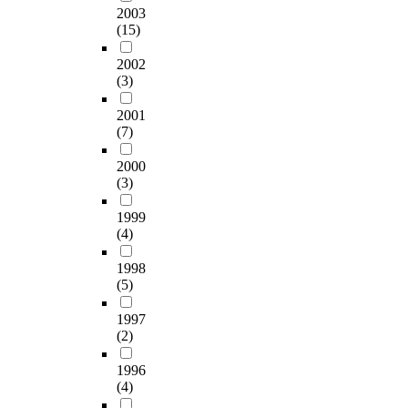
도
자
‘
,
형
가
다는 사실이다. 따라
및
아
2003
의
시
위
걷
개
요
로
서 대상가로의 경우,
연
도
(15)
정
의
주
고
인
소
를
불법간판에 대한 규제
구
시
체
맥
의
싶
특
뿐
조
가 우선적으로 필요하
방
경
2002
성
락
도
은
성
만
성
며, 특히 법규를 초과
법
쟁
(3)
확
을
시
거
과
아
하
하는 간판에 대한 규
을
력
보
도
환
리
경
닌
기
2001
제를 강화해야 할 것
설
제
나
외
경
만
관
무
위
(7)
이다. 이와 함께 간판
정
고
앞
시
가
들
평
형
해
면적의 시뮬레이션 결
하
를
으
하
로
2000
기
가
요
서
과 현재의 60%∼80%
였
위
로
(3)
고
조
’
의
소
는
수준의 간판면적을 가
고
한
팽
물
성
사
연
와
지
장 선호하는 것으로
,
방
창
1999
리
’
업
구
함
역
조사되었고 이를 기준
2
안
(4)
하
적
이
을
들
께
적
으로 한 총량규제를
장
으
는
환
새
일
은
가
특
통한 간판면적규제가
에
로
1998
시
경
롭
환
상
로
색
필요하다. 또한 향후
서
에
(5)
가
의
게
으
이
경
과
간판계획을 함에 있어
는
너
지
경
부
로
한
관
가
자극적인 색채사용을
도
지
1997
의
관
각
한
결
을
로
지양하고 간판의 크기
시
및
(2)
무
의
되
시
과
인
수
를 통일하고, 부착위
가
도
분
부
고
범
를
지
를
1996
치를 지정하며 업종별
로
시
별
조
있
가
보
한
포
(4)
기호하 등의 다양한
경
관
한
화
다
로
여
다
함
방법을 통해 가로변
관
리