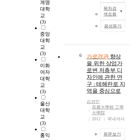
계명
기
로
지역경관개선의 필요
시
대학
목차검
존
비
하
성이 시급하다고 판단
경
색조회
교
의
정
기
된다. 특히 도시의 이
관
(3)
지
형
에
미지를 결정짓는데 있
을
음성듣기
침
건
가
어 가로경관의 역할이
개
중앙
이
축
로
가장 크다는 관점에서
선
대학
기
물
경
본 연구는 부산의 신
하
성
교
은
관
흥 도심으로서 자리
는
도
(3)
독
개
6
잡은 서면 젊음의 거
가로경관
향상
것
시
특
선
리를 조사대상으로 선
이
을 위한 상업가
이화
의
한
사
정하였음며, 대상가로
도
로변 저층부 디
경
여자
외
업
경관계획에 있어 기초
시
자인에 관한 연
관
대학
관
을
적 자료제공을 목적으
의
구 : 테헤란로 지
계
교
으
통
로 하였다. 이를 위해
과
역을 중심으로
획
(3)
로
한
대상가로경관의 특성
제
의
주
변
및 문제점을 파악하기
중
김경민
대
울산
변
화
위하여 현황조사를 실
하
高麗大學校 工學
부
대학
의
를
시하였고, 1차 조사에
나
大學院
분
교
물
추
서 대상가로경관의 시
가
2012
국내석사
은
(3)
리
구
지각적 평가를 실시하
되
가
적
하
였다. 1차 조사의 결과
어
로
원문보기
홍익
환
고
를 중심으로 2차 조사
,