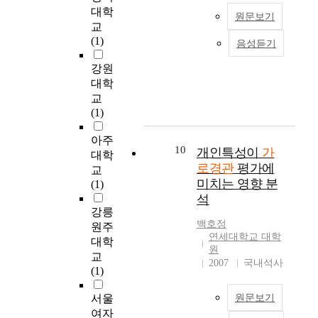
추
해
을
소
적
나치게 다양해서 나타
)
대학
존
세
시
위
가
한
원문보기
난 결과로 판단된다.
’
교
의
이
각
해
보
도
따라서 현재 공지로
는
(1)
건
다
적
음성듣기
서
행
시
남겨져 주차장으로 사
본
가
축
.
차
는
자
환
용되거나, 높이차가
연
로
강원
물
비
폐
개
의
경
현저한 건축물은 향후
구
경
대학
들
정
,
별
심
과
건축물의 신축 혹은
는
관
의
교
형
개
적
리
경
재건축시 건축물의 높
최
의
높
(1)
건
방
인
적
관
이 및 외벽의 재료와
근
공
이
축
형
특
으
에
형태 등을 주변 건물
2
공
아주
의
물
공
징
로
대
과 어울리도록 계획하
0
공
10
개인특성이
가
제
대학
은
간
이
인
한
여 가로경관의 연속성
년
간
로경관
평가에
한
교
도
부
강
식
관
및 위화감을 확보해야
간
가
미치는 영향 분
이
(1)
시
족
한
하
심
한다. 재료 및 색채의
의
로
나
석
경
등
상
는
이
경우, 현재 가로변 건
아
시
이
강릉
관
의
가
가
높
축물의 외벽이 간판에
파
설
백호정
동
원주
이
문
들
로
아
의해 평균 60%가량
트
물
연세대학교 대학
이
대학
나
제
을
경
지
가려지고 있는 실정임
주
로
원
불
교
가
점
전
관
고
을 고려할 때 우선적
동
서
2007
국내석사
가
(1)
로
들
체
의
있
으로 간판에 의해 가
배
도
능
경
이
적
쾌
다
려진 파사드의 회복이
치
시
하
서울
원문보기
관
발
으
적
.
가장 시급한 것으로
변
에
고
여자
이
생
로
성
이
판단된다. 이를 위해
화
대