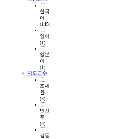
는
적
요
가
자
위
어
다. 그 원인은 식재에
구
도
없
환
소
로
선
하
야
따른 가로경관의 개방
를
시
한국
을
경
의
중
정
여
한
감의 저해가 원인임을
고
인
어
것
은
상
에
에
보
다
분석결과 알 수 있었
찰
프
(145)
이
예
관
서
혼
행
.
다. 이는 대상가로수
하
라
다
술
성
상
란
자
따
를 식재하기에는 도로
였
의
영어
.
품
에
업
을
가
라
폭이 좁기 때문에 식
다
초
(1)
따
처
따
ㆍ
주
심
서
재시 오히려 가로공간
.
연
라
럼
라
업
고
리
실
의 개방감이 저해됨에
3
결
일본
서
선
도
무
있
적
측
서 비롯되는 결과로서
장
성
어
뷰
택
시
형
다
으
조
판단된다. 따라서 가
에
을
(1)
콘
적
기
가
.
로
사
로수 식재의 경우, 도
서
기
지도교수
,
으
능
로
가
느
와
로의 성격·기능 및 규
는
반
뷰
로
의
4
로
끼
설
모에 적합한 수종의
1
으
조세
코
볼
효
개
경
는
문
선택과 적절한 식재방
9
로
환
리
수
율
가
관
쾌
조
법이 필요하다고 판단
9
혁
(3)
더
있
성
로
평
적
사
된다. 또한 지역적 특
0
신
,
는
은
를
가
성
를
색 및 계절의 변화를
년
이
민선
통
것
달
대
는
에
통
느낄 수 있는 수종을
이
가
주
경
이
라
상
가
대
해
선택하여 가로경관의
후
능
(3)
축
아
질
으
로
한
가
Identity와 변화로움을
건
한
,
니
수
로
환
정
로
확보하는 한편, 동일
설
‘
김동
조
라
있
통
경
량
수