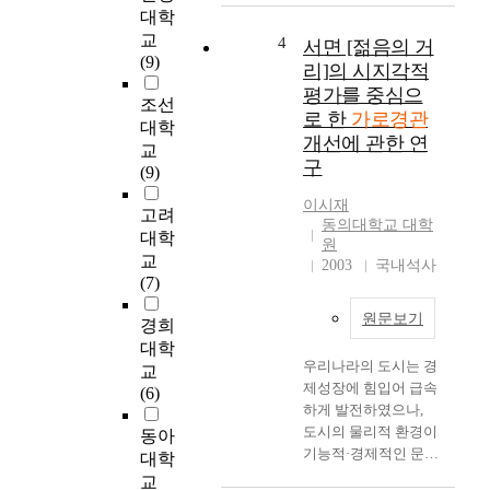
기
로
대학
대
성
의
의
교
4
서면 [젊음의 거
도
환
문
(9)
리]의 시지각적
시
경
화
평가를 중심으
의
은
조선
와
경
로 한
가로경관
획
기
대학
관
개선에 관한 연
일
술
교
계
구
적
을
(9)
획
이
반
은
이시재
고
영
고려
대
동의대학교 대학
일
하
대학
원
부
시
여
교
2003
국내석사
분
적
도
(7)
기
으
시
존
로
원문보기
의
경희
의
형
경
대학
경
성
우리나라의 도시는 경
쟁
교
관
되
제성장에 힘입어 급속
력
(6)
지
었
하게 발전하였으나,
을
침
으
도시의 물리적 환경이
높
동아
및
며
기능적·경제적인 문제
이
대학
지
상
로만 고려되어 물량
는
교
표