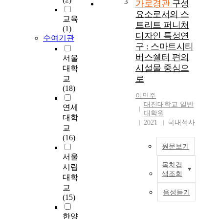
3
가로경관
구성
과
화
요소로서의 스
정
교육
과
트리트 퍼니처
및
(1)
정
디자인 특성연
요
수여기관
에
구 : 스마트시티
소
서
를
버스쉘터 편의
서울
자
비
시설물 중심으
대학
본
교
로
주
교
하
의
(18)
여
이민주
의
그
대진대학교 일반
연세
성
대학원
개
숙
대학
2021
국내석사
념
이
교
들
가
(16)
을
져
원문보기
적
온
서울
용
목차검
도
시립
도
해
색조회
시
대학
시
보
의
교
경
았
음성듣기
상
(15)
관
다
업
은
.
가
한양
시