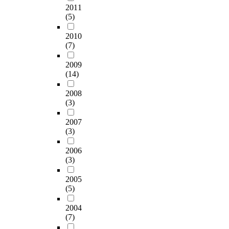
단
리
하
행
,
형
소
2011
(옥외광고물) 조사를
였
역
기
도
고
인
피
성
라
(5)
통해 간판이 대상가로
다
시
적
시
자
들
험
하
할
경관의 인상을 결정짓
.
변
으
의
우
2010
로
자
는
수
는 가장 큰 요소이며
1
화
로
(7)
건
리
인
인
중
있
그 영향은 부정적인
장
하
깨
축
나
한
개
요
다
것으로 조사되었다.
에
고
끗
2009
물
라
상
인
한
.
특히 간판의 수량과
서
있
(14)
한
이
도
권
의
요
이
크기, 색채 등이 간판
는
으
도
단
시
활
특
소
용
의 문제점으로 조사되
연
며
2008
시
지
들
성
성
이
자
었다. 이는 대상가로
구
,
(3)
환
형
의
화
에
다
들
변 건축물의 대부분을
의
특
경
태
주
도
대
.
에
차지하는 상업용 임대
배
히
2007
을
적
요
기
한
보
게
건축물의 특성상 광고
경
4
(3)
만
인
정
대
연
행
쾌
물의 수량이 많고, 크
및
차
들
차
책
할
구
자
적
2006
기가 필요이상으로 크
목
산
수
별
과
수
가
는
하
(3)
며 자극적인 색채를
적
업
는
성
제
있
미
가
고
사용하고 있기 때문으
,
혁
있
만
들
2005
을
비
로
만
로 판단된다. 조사결
연
명
겠
(5)
을
도
것
하
공
족
과 중 주목할 만한 내
구
시
지
꾀
‘
이
였
간
스
용은 불법간판의 제거
의
대
만
2004
하
보
다
으
의
러
만으로도 가로경관의
범
를
(7)
도
고
행
.
며
유
운
개선효과가 대단히 크
위
맞
시