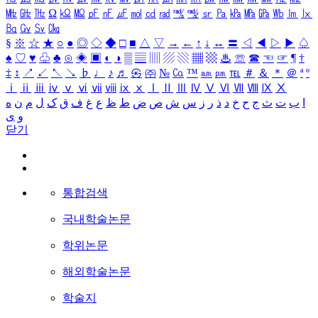
㎒
㎓
㎔
Ω
㏀
㏁
㎊
㎋
㎌
㏖
㏅
㎭
㎮
㎯
㏛
㎩
㎪
㎫
㎬
㏝
㏐
㏓
㏃
㏉
㏜
㏆
§
※
☆
★
○
●
◎
◇
◆
□
■
△
▽
→
←
↑
↓
↔
〓
◁
◀
▷
▶
♤
♠
♡
♥
♧
♣
⊙
◈
▣
◐
◑
▒
▤
▥
▨
▧
▦
▩
♨
☏
☎
☜
☞
¶
†
‡
↕
↗
↙
↖
↘
♭
♩
♪
♬
㉿
㈜
№
㏇
™
㏂
㏘
℡
＃
＆
＊
＠
ª
º
ⅰ
ⅱ
ⅲ
ⅳ
ⅴ
ⅵ
ⅶ
ⅷ
ⅸ
ⅹ
Ⅰ
Ⅱ
Ⅲ
Ⅳ
Ⅴ
Ⅵ
Ⅶ
Ⅷ
Ⅸ
Ⅹ
ا
ب
ت
ث
ج
ح
خ
د
ذ
ر
ز
س
ش
ص
ض
ط
ظ
ع
غ
ف
ق
ک
ل
م
ن
ه
و
ی
닫기
통합검색
국내학술논문
학위논문
해외학술논문
학술지