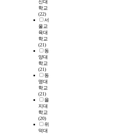
도
신대
e
원
년
,
a
미
o
,
제
를
m
과
차
w
학교
c
치
f
w
요
I
p
공
가
o
(22)
t
는
r
e
인
P
h
동
많
r
서
i
상
e
s
과
A
a
체
았
k
울교
o
대
s
e
일
분
s
성
다
s
육대
n
적
u
t
반
석
i
,
.
t
학교
/
영
l
u
적
한
z
과
직
r
(21)
o
향
t
p
인
결
e
업
무
e
동
r
력
s
t
특
과
d
주
특
s
양대
g
을
h
h
성
에
,
도
성
s
학교
a
분
a
e
에
서
i
성
이
,
(21)
n
석
v
f
따
는
n
이
조
r
동
i
하
e
o
른
‘
c
고
직
e
명대
z
고
b
l
이
식
r
학
몰
s
학교
a
직
r
l
직
단
e
년
입
i
(21)
t
무
o
o
의
관
a
군
에
l
을
i
요
u
w
사
리
s
에
미
i
o
지대
인
g
i
와
’
e
서
치
e
n
과
h
학교
n
의
,
s
는
는
n
i
직
t
(20)
g
관
‘
,
학
영
c
m
무
a
위
f
계
구
e
급
향
e
m
만
c
덕대
o
를
매
m
․
을
,