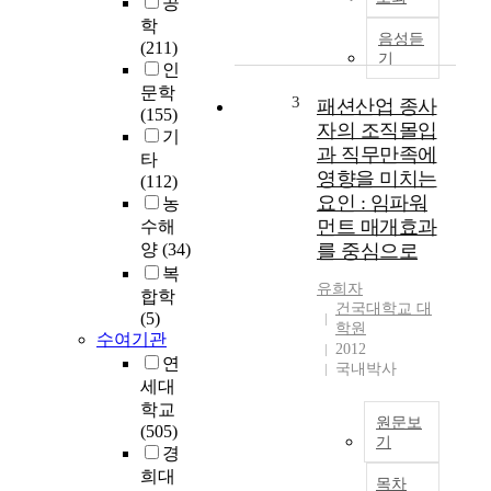
공
o
의
학
r
목
음성듣
(211)
g
적
기
인
a
은
문학
n
초
3
패션산업 종사
(155)
i
등
자의 조직몰입
기
z
교
과 직무만족에
타
a
사
영향을 미치는
(112)
t
를
요인 : 임파워
농
i
중
먼트 매개효과
수해
o
심
양
(34)
를 중심으로
n
으
복
a
로
유희자
l
학
합학
건국대학교 대
e
년
(5)
학원
수여기관
n
군
2012
v
별
연
국내박사
i
로
세대
r
교
학교
원문보
o
사
(505)
기
n
의
경
m
업
우
희대
목차