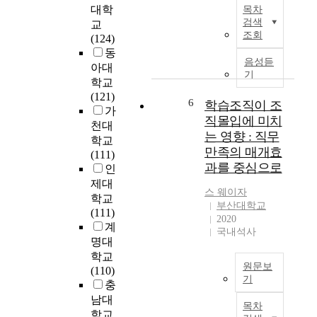
본
n
직
들
e
대학
목차
연
g
무
이
a
검색
교
구
o
만
고
d
조회
(124)
는
r
족
부
e
동
전
g
도
가
r
음성듣
아대
국
a
와
가
-
기
학교
유
n
어
치
M
(121)
치
6
i
떠
의
e
학습조직이 조
가
원
z
한
경
m
직몰입에 미치
천대
에
a
관
쟁
b
는 영향 : 직무
학교
서
t
계
력
e
만족의 매개효
(111)
단
i
및
있
r
과를 중심으로
인
독
o
영
는
E
제대
급
n
향
상
x
스 웨이자
학교
식
a
을
품
c
부산대학교
(111)
을
l
미
으
h
2020
계
실
m
치
로
a
국내석사
명대
시
e
고
매
n
하
학교
m
있
출
g
원문보
는
(110)
b
는
증
e
기
영
충
e
지
대
,
T
양
남대
r
학
를
W
목차
h
사
학교
s
년
위
o