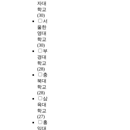
a
오
위
r
무
외
o
자대
e
-
s
t
게
생
t
만
한
b
학교
n
위
u
i
되
및
a
족
4
s
(30)
c
생
l
n
고
안
n
도
1
a
서
e
이
t
g
병
전
t
에
9
t
울한
w
론
o
e
원
관
.
영
부
i
영대
h
을
f
f
당
리
A
향
를
s
학교
i
기
b
f
국
’
s
을
분
f
(30)
c
반
e
e
은
를
i
미
석
a
부
h
으
i
c
인
가
n
쳤
에
c
경대
t
로
n
t
력
장
t
다
사
t
학교
h
직
g
o
수
중
e
.
용
i
(28)
e
무
l
f
급
요
r
영
하
o
충
a
내
o
j
면
하
e
향
였
n
c
북대
적
w
o
에
게
s
을
다
o
t
요
e
학교
b
서
인
t
미
.
f
i
인
r
(28)
s
도
식
i
친
n
v
(
j
삼
a
어
하
n
하
분
e
i
적
o
육대
t
려
는
t
위
석
w
t
성
b
학교
i
움
것
h
요
결
n
y
부
-
(27)
s
을
으
e
인
과
u
a
합
s
홍
f
초
로
w
으
패
r
b
,
a
익대
a
래
나