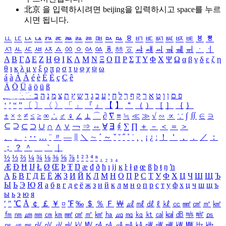
北京 을 입력하시려면
beijing
을 입력하시고 space를 누르
시면 됩니다.
ㅥ
ㅦ
ㅧ
ㅨ
ㅩ
ㅪ
ㅫ
ㅬ
ㅭ
ㅮ
ㅯ
ㅰ
ㅱ
ㅲ
ㅳ
ㅴ
ㅵ
ㅶ
ㅷ
ㅸ
ㅹ
ㅺ
ㅻ
ㅼ
ㅽ
ㅾ
ㅿ
ㆀ
ㆁ
ㆂ
ㆃ
ㆄ
ㆅ
ㆆ
ㆇ
ㆈ
ㆉ
ㆊ
ㆋ
ㆌ
ㆍ
ㆎ
Α
Β
Γ
Δ
Ε
Ζ
Η
Θ
Ι
Κ
Λ
Μ
Ν
Ξ
Ο
Π
Ρ
Σ
Τ
Υ
Φ
Χ
Ψ
Ω
α
β
γ
δ
ε
ζ
η
θ
ι
κ
λ
μ
ν
ξ
ο
π
ρ
σ
τ
υ
φ
χ
ψ
ω
á
à
Á
À
é
è
É
È
ç
Ç
ê
Ä
Ö
Ü
ä
ö
ü
ß
ְ
ֳ
ֲ
ֱ
ָ
ַ
ֵ
ֶ
ִ
ֹ
ּ
ֻ
ׂ
ׁ
ּ
ב
ה
נ
מ
צ
ת
ץ
ש
ד
ג
כ
ע
י
ח
ל
ך
ף
ק
ר
א
ט
ו
ן
ם
פ
‘
’
“
”
〔
〕
〈
〉
「
」
『
』
【
】
＂
（
）
［
］
｛
｝
±
×
÷
≠
≤
≥
∞
∴
♂
♀
∠
⊥
⌒
∂
∇
≡
≒
≪
≫
√
∽
∝
∵
∫
∬
∈
∋
⊆
⊇
⊂
⊃
∪
∩
∧
∨
￢
⇒
⇔
∀
∃
∮
∑
∏
＋
－
＜
＝
＞
、
。
·
‥
…
¨
〃
―
∥
＼
∼
´
～
ˇ
˘
˝
˚
˙
¸
˛
¡
¿
ː
！
＇
，
．
／
：
；
？
＾
＿
｀
｜
½
⅓
⅔
¼
¾
⅛
⅜
⅝
⅞
¹
²
³
⁴
ⁿ
₁
₂
₃
₄
Æ
Ð
Ħ
Ĳ
Ł
Ø
Œ
Þ
Ŧ
Ŋ
æ
đ
ð
ħ
ı
ĳ
ĸ
ŀ
ł
ø
œ
ß
þ
ŧ
ŋ
ŉ
А
Б
В
Г
Д
Е
Ё
Ж
З
И
Й
К
Л
М
Н
О
П
Р
С
Т
У
Ф
Х
Ц
Ч
Ш
Щ
Ъ
Ы
Ь
Э
Ю
Я
а
б
в
г
д
е
ё
ж
з
и
й
к
л
м
н
о
п
р
с
т
у
ф
х
ц
ч
ш
щ
ъ
ы
ь
э
ю
я
′
″
℃
Å
￠
￡
￥
¤
℉
‰
＄
％
Ｆ
￦
㎕
㎖
㎗
ℓ
㎘
㏄
㎣
㎤
㎥
㎦
㎙
㎚
㎛
㎜
㎝
㎞
㎟
㎠
㎡
㎢
㏊
㎍
㎎
㎏
㏏
㎈
㎉
㏈
㎧
㎨
㎰
㎱
㎲
㎳
㎴
㎵
㎶
㎷
㎸
㎹
㎀
㎁
㎂
㎃
㎄
㎺
㎻
㎽
㎾
㎿
㎐
㎑