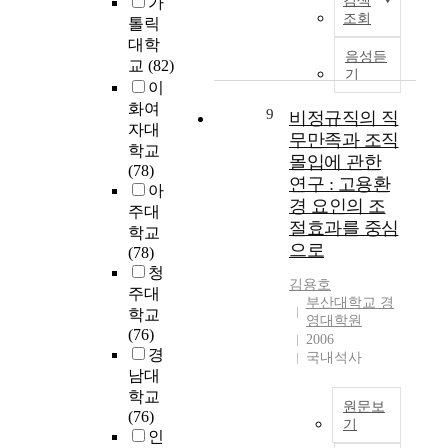
검색
o
집
상
s
가
들
o
은
족
조회
f
방
으
e
톨릭
어
r
간
도
h
법
로
s
대학
장
y
호
음성듣
를
o
을
조
교
(82)
애
기
m
사
높
w
활
직
이
인
o
에
이
t
용
몰
화여
의
9
비정규직의 직
d
의
고
h
하
입
S
자대
대
e
해
,
무만족과 조직
e
여
,
h
학교
학
l
제
유
몰입에 관한
y
설
직
i
(78)
교
o
공
아
w
문
무
n
연구 : 고용환
아
진
f
되
급
o
을
만
S
경 요인의 조
학
주대
'
는
식
r
실
족
u
절효과를 중심
률
학교
l
것
및
k
시
에
B
으로
은
(78)
e
으
영
.
한
영
i
지
청
a
로
양
I
후
향
김용호
속
주대
r
질
관
n
분
을
(
부산대학교 경
적
학교
n
적
리
영대학원
p
석
미
A
으
(76)
i
으
의
2006
a
하
치
d
로
경
n
로
질
국내석사
r
였
는
v
증
남대
g
높
적
t
다
요
i
가
학교
o
은
향
i
.
인
s
원문보
하
(76)
r
수
상
c
분
을
o
기
고
인
g
준
방
u
석
알
r