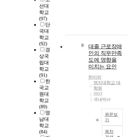
o
병
도
t
서
게
o
선대
a
원
를
i
재
대
b
학교
t
에
조
a
직
두
S
(97)
t
서
사
l
중
되
a
단
e
환
하
l
인
고
t
국대
m
자
고
y
3
있
i
학교
p
에
분
c
0
다
s
(92)
t
게
석
8
h
3
.
f
대졸 근로장애
경
t
제
함
a
명
a
인의 직무만족
상국
o
공
으
n
의
따
c
도에 영향을
립대
e
되
로
g
초
라
t
미치는 요인
s
는
학교
써
e
등
서
i
t
직
(91)
,
s
교
패
o
한미란
a
접
한
업
t
사
션
n
명지대학교 대
b
적
무
국교
학원
h
를
산
o
l
인
의
원대
2023
e
대
업
f
i
서
효
국내박사
학교
i
상
종
N
s
비
율
(89)
r
으
사
e
h
스
성
영
v
로
자
w
원문보
a
의
과
남대
i
편
들
N
기
t
대
직
e
의
을
u
학교
최
h
부
무
w
표
대
r
(84)
목차
근
e
분
만