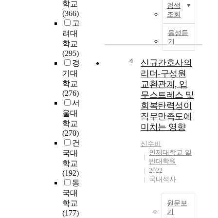
e
무
리
학교
검색
n
수
나
(366)
조회
t
행
라
고
r
에
의
려대
음성듣
a
필
패
기
학교
i
요
션
(295)
s
한
산
4
신규간호사의
경
e
중
업
리더-구성원
기대
s
요
은
학교
교환관계, 업
e
직
유
(276)
무스트레스 및
x
무
통
서
회복탄력성이
p
역
이
울대
직무만족도에
e
량
개
학교
미치는 영향
c
및
방
(270)
t
교
되
건
신수비
a
사
고
국대
인제대학교 일
t
리
경
반대학원
학교
i
더
쟁
2022
(192)
o
십
이
국내석사
동
n
이
치
국대
s
무
열
학교
원문보
f
엇
해
기
(177)
o
이
지