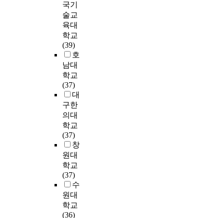
l
사
f
f
.
국기
편
y
무
이
o
l
회
e
f
그
조
술교
e
성
상
p
a
학
c
e
러
사
육대
e
과
의
r
n
적
t
c
나
대
학교
s
및
매
o
d
특
t
t
간
상
(39)
w
담
출
v
m
성
h
o
호
자
호
h
임
을
i
e
에
a
f
사
들
남대
o
직
올
d
d
따
t
l
들
의
v
무
리
e
학교
i
라
c
e
이
직
a
만
며
b
(37)
u
대
a
a
개
무
l
족
,
a
대
m
졸
n
r
인
중
u
도
3
s
구한
e
근
s
n
적
요
e
사
0
i
의대
n
로
a
i
,
도
p
이
명
c
학교
t
장
v
n
직
는
e
에
이
d
(37)
e
애
e
g
업
5
r
는
상
a
창
r
인
t
o
적
점
s
유
근
t
원대
p
의
h
r
,
만
o
의
무
a
학교
r
직
e
g
여
점
n
미
하
o
(37)
i
무
i
a
러
중
a
한
고
n
수
s
만
r
n
가
평
l
상
있
t
원대
e
족
l
i
지
균
v
관
는
h
학교
s
도
a
z
이
3
a
관
서
e
(36)
a
와
b
a
유