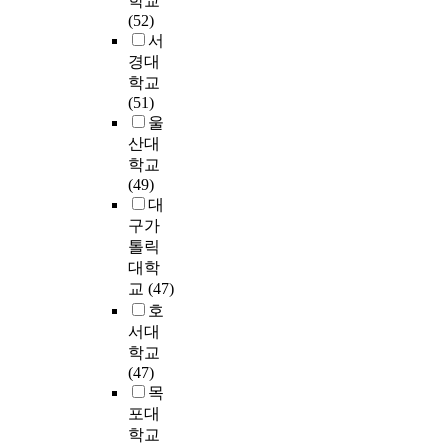
학교
n
에
전
e
차
n
i
직
A
(52)
g
서
관
t
이
이
i
t
무
s
서
o
전
리
h
가
에
v
i
만
i
경대
r
인
’
a
나
여
e
o
족
n
학교
g
간
를
t
타
성
r
n
도
c
(51)
a
호
가
v
났
복
s
a
에
r
울
n
개
장
a
다
,
i
b
영
e
산대
i
념
높
l
.
남
t
o
향
a
학교
z
으
게
u
둘
성
y
u
을
s
(49)
a
로
수
e
째
복
t
미
e
대
t
변
행
s
,
,
a
치
d
i
화
구가
하
w
연
캐
h
는
c
o
됨
였
톨릭
o
구
주
u
요
o
n
에
으
대학
r
변
얼
P
m
인
n
w
따
며
교
(47)
k
인
,
u
a
을
t
o
라
,
-
의
아
r
호
n
직
i
r
양
‘
l
상
동
p
서대
r
무
n
k
질
급
i
관
복
o
학교
e
요
g
i
의
식
f
분
,
s
(47)
s
인
e
n
간
운
e
석
프
e
목
o
과
n
g
호
영
b
결
로
:
포대
u
자
t
i
제
·
a
과
모
T
학교
r
기
e
n
공
평