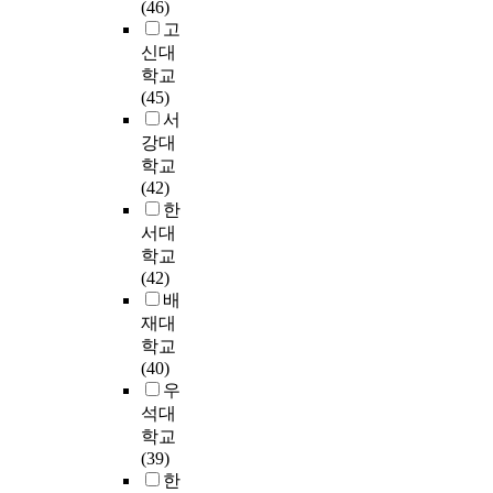
l
초
션
h
(46)
c
효
m
C
을
가
a
등
,
e
고
e
능
p
h
위
관
n
교
제
p
신대
s
감
l
i
한
리
c
사
화
u
학교
d
을
o
n
숙
’
e
의
등
r
(45)
e
중
y
a
련
를
a
직
6
p
서
v
심
m
,
된
가
n
무
개
o
강대
e
으
e
a
간
장
d
역
분
s
l
학교
로
n
n
호
낮
t
량
야
e
o
(42)
살
t
d
인
게
h
및
의
o
p
한
펴
h
t
력
수
e
교
패
f
m
보
a
서대
o
의
행
v
사
션
t
e
고
s
학교
c
확
하
a
리
관
h
n
자
p
(42)
o
보
는
l
더
련
i
t
하
o
배
n
는
것
u
십
기
s
o
였
s
재대
f
불
으
e
과
업
s
f
다
i
학교
i
가
로
o
학
체
t
t
.
t
(40)
r
피
나
f
년
중
u
h
i
우
m
한
타
e
군
연
d
e
먼
v
석대
t
실
났
m
별
1
y
s
저
e
학교
h
정
다
p
담
0
i
m
인
e
(39)
e
이
.
l
임
0
s
a
구
f
한
e
다
한
o
직
억
t