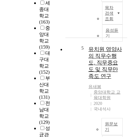
세
r
며
면
A
목차
종대
i
이
서
b
검색
학교
n
러
업
s
조회
(163)
n
한
종
t
중
o
역
이
r
음성듣
앙대
v
량
나
a
기
학교
a
및
직
c
(159)
t
교
무
t
5
유치원 영양사
대
i
사
에
의 직무수행
v
리
따
구대
도, 직무중요
e
더
라
T
학교
도 및 직무만
b
십
각
h
(152)
족도 연구
e
이
기
e
부
h
담
특
E
산대
유새봄
a
임
성
f
학교
중앙대학교 교
v
직
을
f
(131)
육대학원
i
무
갖
e
전
2020
o
성
고
c
국내석사
남대
r
과
있
t
학교
a
및
는
o
(129)
원문보
m
담
기
f
성
기
o
임
업
L
균관