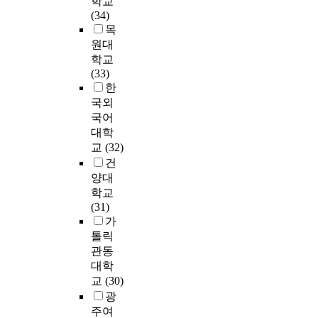
학교
i
펴
e
m
어
느
a
량
문
o
(34)
n
보
p
m
문
끼
c
및
을
n
목
o
았
r
i
제
는
t
교
배
s
원대
r
다
o
t
가
것
i
사
부
t
학교
d
.
b
m
되
으
o
리
하
h
(33)
e
또
l
e
고
로
n
더
여
a
한
r
한
e
n
있
조
o
십
수
t
국외
t
직
m
t
다
사
f
은
거
c
국어
o
무
s
t
.
되
d
학
된
a
a
대학
요
w
h
이
었
e
년
4
n
n
인
h
교
(32)
r
직
으
s
군
5
i
a
을
a
건
o
은
며
i
별
1
n
l
H
t
양대
u
간
,
r
담
부
c
y
e
m
학교
g
호
9
e
임
중
r
z
r
a
(31)
h
의
개
m
직
불
e
e
z
k
가
t
질
의
o
무
성
a
a
b
e
톨릭
h
적
직
r
성
실
s
n
e
s
e
저
관동
무
e
과
응
e
i
r
t
m
하
영
대학
i
및
답
t
n
g
h
e
를
역
교
(30)
m
담
자
h
f
의
e
d
가
중
광
p
임
를
e
l
동
r
i
져
‘
o
직
제
j
주여
u
기
e