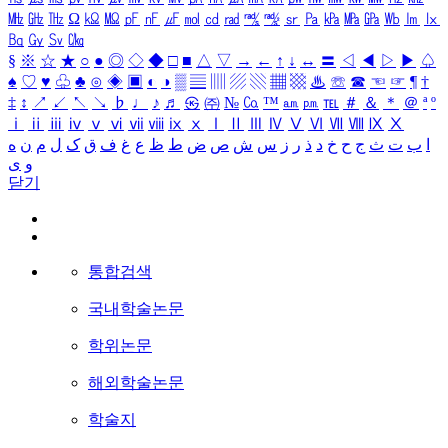
㎒
㎓
㎔
Ω
㏀
㏁
㎊
㎋
㎌
㏖
㏅
㎭
㎮
㎯
㏛
㎩
㎪
㎫
㎬
㏝
㏐
㏓
㏃
㏉
㏜
㏆
§
※
☆
★
○
●
◎
◇
◆
□
■
△
▽
→
←
↑
↓
↔
〓
◁
◀
▷
▶
♤
♠
♡
♥
♧
♣
⊙
◈
▣
◐
◑
▒
▤
▥
▨
▧
▦
▩
♨
☏
☎
☜
☞
¶
†
‡
↕
↗
↙
↖
↘
♭
♩
♪
♬
㉿
㈜
№
㏇
™
㏂
㏘
℡
＃
＆
＊
＠
ª
º
ⅰ
ⅱ
ⅲ
ⅳ
ⅴ
ⅵ
ⅶ
ⅷ
ⅸ
ⅹ
Ⅰ
Ⅱ
Ⅲ
Ⅳ
Ⅴ
Ⅵ
Ⅶ
Ⅷ
Ⅸ
Ⅹ
ا
ب
ت
ث
ج
ح
خ
د
ذ
ر
ز
س
ش
ص
ض
ط
ظ
ع
غ
ف
ق
ک
ل
م
ن
ه
و
ی
닫기
통합검색
국내학술논문
학위논문
해외학술논문
학술지