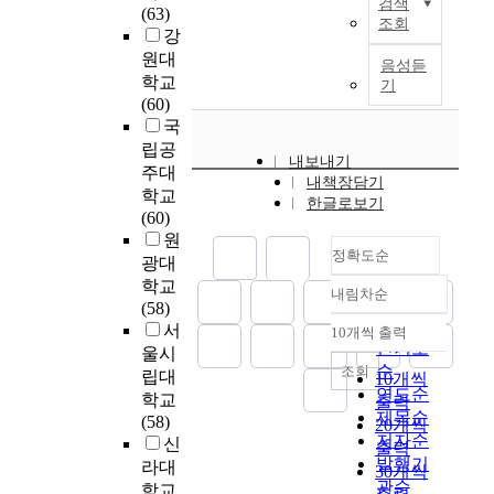
사
검색
c
증
혀
R
(63)
e
취
o
o
달
대
조회
h
결
내
N
강
r
업
d
n
과
상
n
과
고
.
원대
e
한
i
음성듣
-
교
자
o
'
직
)
s
학교
대
s
기
o
육
들
l
성
무
u
(60)
졸
c
r
수
의
o
별
교
D
l
국
장
u
g
준
직
g
'
육
e
t
애
s
립공
a
의
무
y
과
을
p
내보내기
o
인
s
주대
n
향
수
i
‘
통
a
내책장담기
f
의
t
학교
i
상
행
한글로보기
s
경
한
r
t
고
h
(60)
z
으
도
g
력
핵
t
h
용
e
원
a
로
는
r
’
심
m
정확도순
i
의
p
광대
t
대
5
a
에
인
e
s
질
r
학교
i
상
점
d
따
재
n
내림차순
정확도
r
을
o
(58)
o
자
만
u
라
의
t
e
순
살
b
서
n
들
점
10개씩 출력
a
직
역
o
내림차순
s
펴
l
인기도
울시
c
의
중
l
무
량
f
e
볼
e
순
조회
o
간
립대
평
10개씩
l
역
강
N
a
수
m
연도순
m
호
균
학교
출력
y
량
화
u
r
있
s
제목순
m
에
3
(58)
20개씩
c
,
를
r
c
는
o
저자순
i
대
.
신
h
교
통
s
출력
h
연
f
발행기
t
한
4
라대
a
사
해
i
30개씩
i
구
t
m
욕
관순
1
학교
n
리
기
n