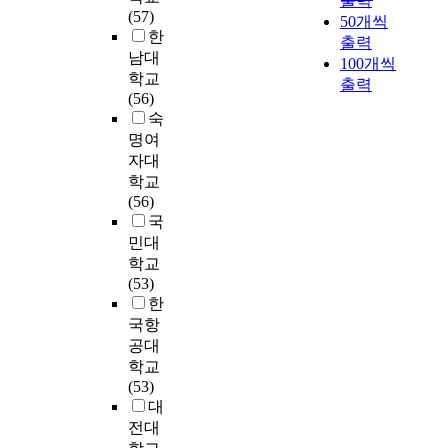
출력
s
또
h
e
구
점
(57)
g
더
업
g
50개씩
t
한
e
n
가
으
한
i
십
의
출력
o
미
c
t
증
로
남대
n
,
경
G
100개씩
a
흡
o
'
가
조
g
학
영
r
학교
출력
n
하
n
f
하
사
t
년
효
a
(56)
a
다
t
o
게
되
h
군
율
d
숙
l
.
i
r
되
었
e
별
성
u
명여
y
이
n
m
었
고
s
담
을
a
자대
z
에
g
e
고
,
o
임
높
t
학교
e
본
e
m
,
9
c
직
이
e
(56)
t
연
n
b
종
개
i
무
는
S
국
h
구
t
e
전
의
a
성
연
c
민대
e
에
e
r
의
직
l
과
구
h
학교
a
서
m
s
간
무
a
및
가
o
(53)
c
는
p
o
호
영
t
담
필
o
한
t
대
l
f
개
역
m
임
요
l
국항
u
졸
o
l
념
중
o
직
하
,
공대
a
근
y
e
이
‘
s
무
게
I
l
학교
로
m
a
질
위
p
만
되
n
c
(53)
장
e
r
병
생
h
족
었
j
o
대
애
n
n
중
및
e
도
다
e
n
인
t
전대
i
심
안
r
의
.
U
d
의
.