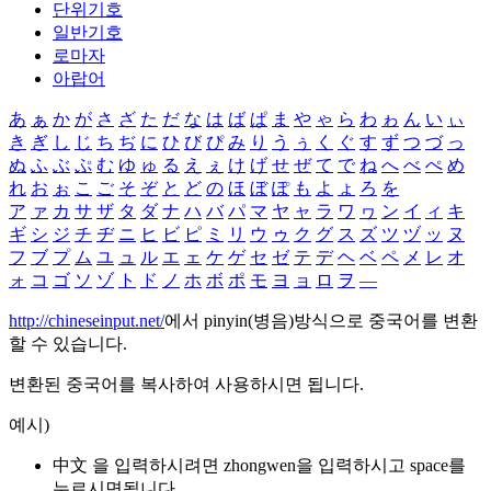
단위기호
일반기호
로마자
아랍어
あ
ぁ
か
が
さ
ざ
た
だ
な
は
ば
ぱ
ま
や
ゃ
ら
わ
ゎ
ん
い
ぃ
き
ぎ
し
じ
ち
ぢ
に
ひ
び
ぴ
み
り
う
ぅ
く
ぐ
す
ず
つ
づ
っ
ぬ
ふ
ぶ
ぷ
む
ゆ
ゅ
る
え
ぇ
け
げ
せ
ぜ
て
で
ね
へ
べ
ぺ
め
れ
お
ぉ
こ
ご
そ
ぞ
と
ど
の
ほ
ぼ
ぽ
も
よ
ょ
ろ
を
ア
ァ
カ
サ
ザ
タ
ダ
ナ
ハ
バ
パ
マ
ヤ
ャ
ラ
ワ
ヮ
ン
イ
ィ
キ
ギ
シ
ジ
チ
ヂ
ニ
ヒ
ビ
ピ
ミ
リ
ウ
ゥ
ク
グ
ス
ズ
ツ
ヅ
ッ
ヌ
フ
ブ
プ
ム
ユ
ュ
ル
エ
ェ
ケ
ゲ
セ
ゼ
テ
デ
ヘ
ベ
ペ
メ
レ
オ
ォ
コ
ゴ
ソ
ゾ
ト
ド
ノ
ホ
ボ
ポ
モ
ヨ
ョ
ロ
ヲ
―
http://chineseinput.net/
에서 pinyin(병음)방식으로 중국어를 변환
할 수 있습니다.
변환된 중국어를 복사하여 사용하시면 됩니다.
예시)
中文 을 입력하시려면
zhongwen
을 입력하시고 space를
누르시면됩니다.