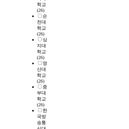
o
로
션
s
o
전
t
학교
c
하
타
r
는
기
e
u
공
i
(26)
t
며
났
k
저
업
s
t
일
s
순
i
큰
다
e
학
종
b
a
치
f
천대
o
재
.
n
년
사
y
h
,
a
n
정
학교
반
v
군
자
c
u
직
c
.
적
(26)
면
i
에
의
h
m
업
t
I
손
상
중
r
서
개
e
a
능
i
n
실
요
지대
o
는
인
c
n
력
o
o
을
도
학교
n
학
특
k
r
)
n
r
야
인
(26)
m
습
성
i
e
과
,
d
기
식
영
e
지
으
n
s
직
o
e
시
이
산대
n
도
로
g
o
무
r
r
키
가
학교
t
와
2
t
u
외
g
t
고
장
(26)
,
공
0
h
r
적
a
o
있
낮
중
w
동
~
e
c
요
n
a
다
은
h
체
3
d
부대
e
인
i
c
.
영
e
성
0
e
학교
s
(
z
h
따
역
r
,
대
g
(26)
d
월
a
i
라
은
e
목
미
r
한
e
평
t
e
서
‘
a
표
혼
e
국방
v
균
i
v
본
기
u
지
여
e
송통
e
소
o
e
연
타
t
향
성
o
신대