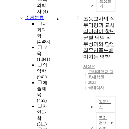
음성듣
p
외박
기
i
사
(4)
d
주제분류
2
초등교사의 직
l
사
무역량과 교사
y
회과
리더십이 학년
c
학
군별 담임 직
h
(4,488)
무성과와 담임
a
교
직무만족도에
n
육
미치는 영향
g
(1,841)
i
의
서성은
n
약학
고려대학교 교
g
(941)
육대학원
s
예
2023
o
국내석사
술체
c
육
i
(465)
원문보
a
자
기
l
연과
a
본
학
목차
n
연
검색
(311)
d
구
조회