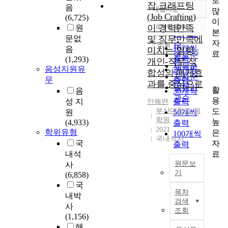
로
잡 크래프팅
음
내림차순
많
정확도
(Job Crafting)
(6,725)
이
순
이 경력만족
10개씩 출력
원
내림차순
본
인기도
문없
및 직무만족에
자
순
조회
10개씩
음
미치는 영향 :
료
연도순
출력
(1,293)
개인-직무 적
제목순
음성지원유
20개씩
합성의 매개효
저자순
무
출력
과를 중심으로
발행기
활
음
30개씩
관순
용
성 지
출력
안혜련
도
부산대학교 대
원
50개씩
학원
높
(4,933)
출력
2021
학위유형
은
100개씩
국내석사
자
국
출력
료
내석
원문보
사
기
(6,858)
국
T
목차
내박
h
검색
사
e
조회
(1,156)
r
해
a