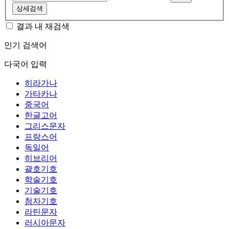
상세검색
결과 내 재검색
인기 검색어
다국어 입력
히라가나
가타카나
중국어
한글고어
그리스문자
프랑스어
독일어
히브리어
괄호기호
학술기호
기술기호
첨자기호
라틴문자
러시아문자