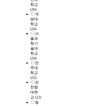
l
득
n
t
구
업
o
성
이
f
학교
o
,
a
h
는
무
n
이
많
l
(26)
p
근
l
e
간
관
o
중
고
e
국
m
무
c
s
호
리
m
학
의
a
방대
e
환
o
e
사
’
y
년
상
d
학교
n
경
m
r
의
로
a
군
관
e
(24)
t
,
m
e
직
조
n
에
련
r
서
g
고
i
s
무
사
d
서
전
-
i
울과
용
t
e
만
되
e
는
공
m
v
형
m
학기
a
족
었
m
학
자
e
e
태
e
술대
r
의
다
p
습
가
m
s
)
n
학교
c
정
.
o
지
많
b
a
으
t
(24)
h
도
직
w
도
으
e
t
로
.
전
o
를
무
e
,
며
r
a
나
주대
b
알
중
r
학
총
e
s
누
T
학교
j
아
요
m
급
경
x
k
어
h
(22)
e
보
도
e
․
력
c
s
직
a
순
c
고
와
n
학
은
h
a
무
t
천향
t
,
직
t
교
6
a
t
만
k
i
직
대학
무
a
경
~
n
i
족
i
v
무
수
교
(22)
r
영
1
g
s
도
n
e
만
행
동
e
지
0
e
f
에
d
s
족