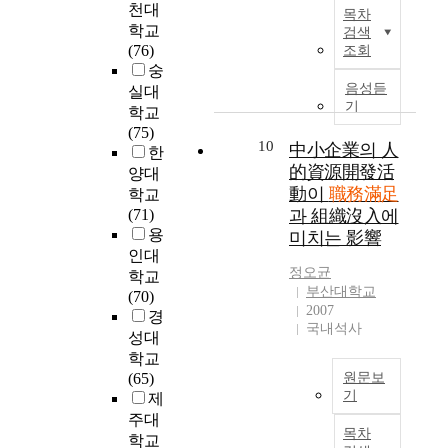
있
T
a
의
천대
안
l
결
아
:
목차
으
h
n
간
을
학교
검색
a
과
보
P
나
i
i
호
모
(76)
조회
r
는
며
r
대
s
z
가
색
숭
,
다
임
o
졸
s
a
필
음성듣
하
실대
t
음
파
f
장
t
기
t
수
는
학교
h
과
워
.
애
u
i
적
데
(75)
e
같
먼
S
인
d
10
中小企業의 人
o
이
기
한
d
다
트
a
의
y
n
어
여
的資源開發活
양대
e
.
가
n
취
h
-
야
하
動이
職務滿足
v
첫
이
g
학교
업
a
j
한
고
e
째
들
H
(71)
과 組織沒入에
장
s
o
다
자
l
,
관
e
용
미치는 影響
벽
t
b
.
하
o
배
계
e
인대
은
h
s
특
였
정오균
p
경
를
K
학교
여
e
a
히
다
부산대학교
m
변
매
i
(70)
전
p
t
,
.
2007
e
인
개
m
경
히
u
i
사
국내석사
연
n
에
하
P
성대
높
r
s
회
구
t
따
는
h
학교
은
p
f
,
결
o
른
효
.
(65)
원문보
상
o
a
경
과
f
차
과
D
기
제
황
s
c
제
,
t
이
를
.
주대
T
이
e
t
의
조
e
검
밝
,
목차
학교
h
며
t
i
발