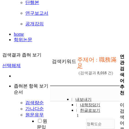
단행본
연구보고서
공개강의
home
학위논문
검색결과 좁혀 보기
연
주제어 : 職務滿
검색키워드
관
足
선택해제
검
(검색결과
8,018
건)
색
어
좁혀본 항목 보기
추
순서
천
내보내기
검색량순
이
내책장담기
가나다순
한글로보기
검
원문유무
1
색
원
어
정확도순
문있