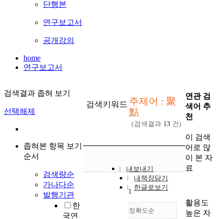
단행본
연구보고서
공개강의
home
연구보고서
검색결과 좁혀 보기
연관 검
주제어 : 聚
검색키워드
색어 추
點
선택해제
천
(검색결과
13
건)
이 검색
좁혀본 항목 보기
어로 많
순서
이 본 자
료
내보내기
검색량순
내책장담기
가나다순
한글로보기
1
발행기관
활용도
한
정확도순
높은 자
국연