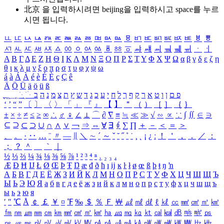
北京 을 입력하시려면
beijing
을 입력하시고 space를 누르
시면 됩니다.
ㅥ
ㅦ
ㅧ
ㅨ
ㅩ
ㅪ
ㅫ
ㅬ
ㅭ
ㅮ
ㅯ
ㅰ
ㅱ
ㅲ
ㅳ
ㅴ
ㅵ
ㅶ
ㅷ
ㅸ
ㅹ
ㅺ
ㅻ
ㅼ
ㅽ
ㅾ
ㅿ
ㆀ
ㆁ
ㆂ
ㆃ
ㆄ
ㆅ
ㆆ
ㆇ
ㆈ
ㆉ
ㆊ
ㆋ
ㆌ
ㆍ
ㆎ
Α
Β
Γ
Δ
Ε
Ζ
Η
Θ
Ι
Κ
Λ
Μ
Ν
Ξ
Ο
Π
Ρ
Σ
Τ
Υ
Φ
Χ
Ψ
Ω
α
β
γ
δ
ε
ζ
η
θ
ι
κ
λ
μ
ν
ξ
ο
π
ρ
σ
τ
υ
φ
χ
ψ
ω
á
à
Á
À
é
è
É
È
ç
Ç
ê
Ä
Ö
Ü
ä
ö
ü
ß
ְ
ֳ
ֲ
ֱ
ָ
ַ
ֵ
ֶ
ִ
ֹ
ּ
ֻ
ׂ
ׁ
ּ
ב
ה
נ
מ
צ
ת
ץ
ש
ד
ג
כ
ע
י
ח
ל
ך
ף
ק
ר
א
ט
ו
ן
ם
פ
‘
’
“
”
〔
〕
〈
〉
「
」
『
』
【
】
＂
（
）
［
］
｛
｝
±
×
÷
≠
≤
≥
∞
∴
♂
♀
∠
⊥
⌒
∂
∇
≡
≒
≪
≫
√
∽
∝
∵
∫
∬
∈
∋
⊆
⊇
⊂
⊃
∪
∩
∧
∨
￢
⇒
⇔
∀
∃
∮
∑
∏
＋
－
＜
＝
＞
、
。
·
‥
…
¨
〃
―
∥
＼
∼
´
～
ˇ
˘
˝
˚
˙
¸
˛
¡
¿
ː
！
＇
，
．
／
：
；
？
＾
＿
｀
｜
½
⅓
⅔
¼
¾
⅛
⅜
⅝
⅞
¹
²
³
⁴
ⁿ
₁
₂
₃
₄
Æ
Ð
Ħ
Ĳ
Ł
Ø
Œ
Þ
Ŧ
Ŋ
æ
đ
ð
ħ
ı
ĳ
ĸ
ŀ
ł
ø
œ
ß
þ
ŧ
ŋ
ŉ
А
Б
В
Г
Д
Е
Ё
Ж
З
И
Й
К
Л
М
Н
О
П
Р
С
Т
У
Ф
Х
Ц
Ч
Ш
Щ
Ъ
Ы
Ь
Э
Ю
Я
а
б
в
г
д
е
ё
ж
з
и
й
к
л
м
н
о
п
р
с
т
у
ф
х
ц
ч
ш
щ
ъ
ы
ь
э
ю
я
′
″
℃
Å
￠
￡
￥
¤
℉
‰
＄
％
Ｆ
￦
㎕
㎖
㎗
ℓ
㎘
㏄
㎣
㎤
㎥
㎦
㎙
㎚
㎛
㎜
㎝
㎞
㎟
㎠
㎡
㎢
㏊
㎍
㎎
㎏
㏏
㎈
㎉
㏈
㎧
㎨
㎰
㎱
㎲
㎳
㎴
㎵
㎶
㎷
㎸
㎹
㎀
㎁
㎂
㎃
㎄
㎺
㎻
㎽
㎾
㎿
㎐
㎑