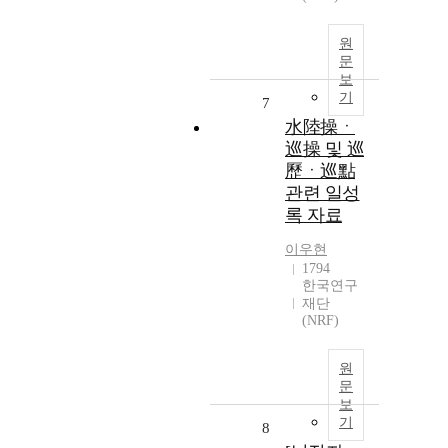
원
문
보
기
7
水陸操ㆍ
巡操 및 巡
歷ㆍ巡點
관련 일성
록 자료
이우현
1794
한국연구
재단
(NRF)
원
문
보
기
8