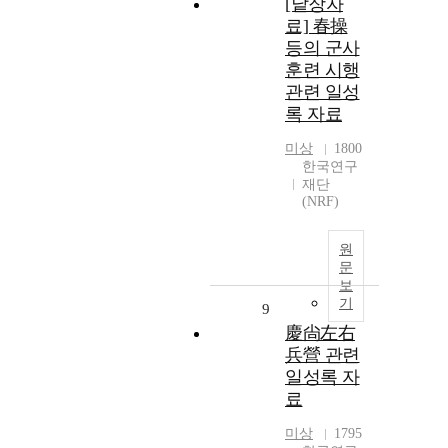
[낱장자
료] 春操
등의 군사
훈련 시행
관련 일성
록 자료
미상
1800
한국연구
재단
(NRF)
원
문
보
기
9
慶尙左右
兵營 관련
일성록 자
료
미상
1795