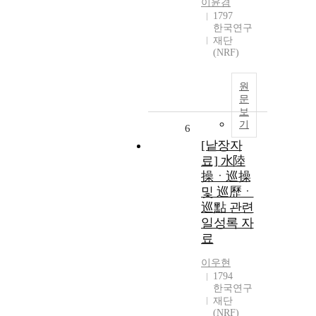
이윤겸
1797
한국연구
재단
(NRF)
원
문
보
기
6
[낱장자
료] 水陸
操ㆍ巡操
및 巡歷ㆍ
巡點 관련
일성록 자
료
이우현
1794
한국연구
재단
(NRF)