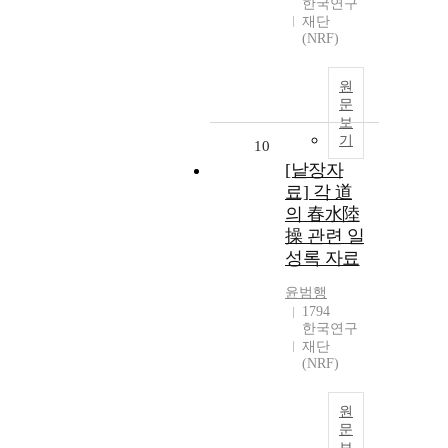
한국연구
재단
(NRF)
원
문
보
기
10
[낱장자
료] 각 道
의 春水陸
操 관련 일
성록 자료
윤범행
1794
한국연구
재단
(NRF)
원
문
보