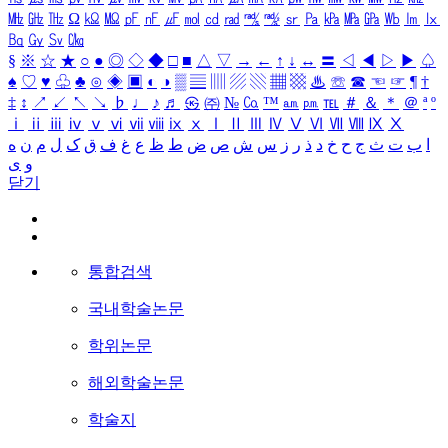
㎒
㎓
㎔
Ω
㏀
㏁
㎊
㎋
㎌
㏖
㏅
㎭
㎮
㎯
㏛
㎩
㎪
㎫
㎬
㏝
㏐
㏓
㏃
㏉
㏜
㏆
§
※
☆
★
○
●
◎
◇
◆
□
■
△
▽
→
←
↑
↓
↔
〓
◁
◀
▷
▶
♤
♠
♡
♥
♧
♣
⊙
◈
▣
◐
◑
▒
▤
▥
▨
▧
▦
▩
♨
☏
☎
☜
☞
¶
†
‡
↕
↗
↙
↖
↘
♭
♩
♪
♬
㉿
㈜
№
㏇
™
㏂
㏘
℡
＃
＆
＊
＠
ª
º
ⅰ
ⅱ
ⅲ
ⅳ
ⅴ
ⅵ
ⅶ
ⅷ
ⅸ
ⅹ
Ⅰ
Ⅱ
Ⅲ
Ⅳ
Ⅴ
Ⅵ
Ⅶ
Ⅷ
Ⅸ
Ⅹ
ا
ب
ت
ث
ج
ح
خ
د
ذ
ر
ز
س
ش
ص
ض
ط
ظ
ع
غ
ف
ق
ک
ل
م
ن
ه
و
ی
닫기
통합검색
국내학술논문
학위논문
해외학술논문
학술지