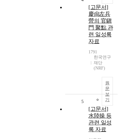
[고문서]
慶尙左兵
營의 官鎭
門 聚點 관
련 일성록
자료
1791
한국연구
재단
(NRF)
원
문
보
기
5
[고문서]
水陸操 등
관련 일성
록 자료