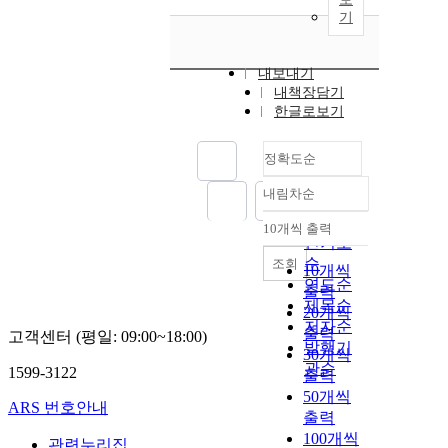
기
내보내기
내책장담기
한글로보기
정확도순
내림차순
정확도
순
10개씩 출력
내림차순
인기도
순
조회
10개씩
연도순
출력
제목순
20개씩
저자순
출력
고객센터 (평일: 09:00~18:00)
발행기
30개씩
관순
1599-3122
출력
50개씩
ARS 번호안내
출력
100개씩
관련누리집