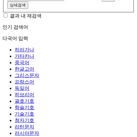
상세검색
결과 내 재검색
인기 검색어
다국어 입력
히라가나
가타카나
중국어
한글고어
그리스문자
프랑스어
독일어
히브리어
괄호기호
학술기호
기술기호
첨자기호
라틴문자
러시아문자