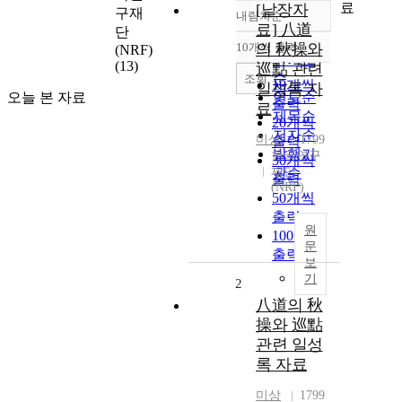
료
[낱장자
구재
내림차순
정확도
료] 八道
단
순
10개씩 출력
의 秋操와
(NRF)
내림차순
인기도
(13)
巡點 관련
순
조회
10개씩
일성록 자
오늘 본 자료
연도순
출력
료
제목순
20개씩
저자순
미상
1799
출력
발행기
한국연구
30개씩
재단
관순
출력
(NRF)
50개씩
출력
원
100개씩
문
출력
보
기
2
八道의 秋
操와 巡點
관련 일성
록 자료
미상
1799