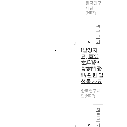
한국연구
재단
(NRF)
원
문
보
기
3
[낱장자
료] 慶尙
左兵營의
官鎭門 聚
點 관련 일
성록 자료
한국연구재
단(NRF)
원
문
보
기
4