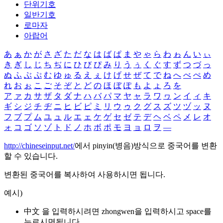
단위기호
일반기호
로마자
아랍어
あ
ぁ
か
が
さ
ざ
た
だ
な
は
ば
ぱ
ま
や
ゃ
ら
わ
ゎ
ん
い
ぃ
き
ぎ
し
じ
ち
ぢ
に
ひ
び
ぴ
み
り
う
ぅ
く
ぐ
す
ず
つ
づ
っ
ぬ
ふ
ぶ
ぷ
む
ゆ
ゅ
る
え
ぇ
け
げ
せ
ぜ
て
で
ね
へ
べ
ぺ
め
れ
お
ぉ
こ
ご
そ
ぞ
と
ど
の
ほ
ぼ
ぽ
も
よ
ょ
ろ
を
ア
ァ
カ
サ
ザ
タ
ダ
ナ
ハ
バ
パ
マ
ヤ
ャ
ラ
ワ
ヮ
ン
イ
ィ
キ
ギ
シ
ジ
チ
ヂ
ニ
ヒ
ビ
ピ
ミ
リ
ウ
ゥ
ク
グ
ス
ズ
ツ
ヅ
ッ
ヌ
フ
ブ
プ
ム
ユ
ュ
ル
エ
ェ
ケ
ゲ
セ
ゼ
テ
デ
ヘ
ベ
ペ
メ
レ
オ
ォ
コ
ゴ
ソ
ゾ
ト
ド
ノ
ホ
ボ
ポ
モ
ヨ
ョ
ロ
ヲ
―
http://chineseinput.net/
에서 pinyin(병음)방식으로 중국어를 변환
할 수 있습니다.
변환된 중국어를 복사하여 사용하시면 됩니다.
예시)
中文 을 입력하시려면
zhongwen
을 입력하시고 space를
누르시면됩니다.