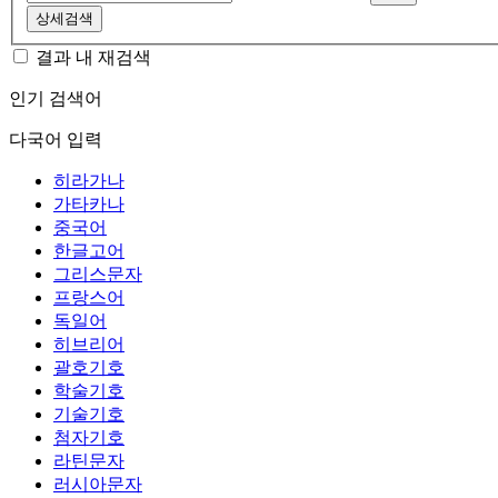
상세검색
결과 내 재검색
인기 검색어
다국어 입력
히라가나
가타카나
중국어
한글고어
그리스문자
프랑스어
독일어
히브리어
괄호기호
학술기호
기술기호
첨자기호
라틴문자
러시아문자