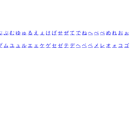
ぶ
ぷ
む
ゆ
ゅ
る
え
ぇ
け
げ
せ
ぜ
て
で
ね
へ
べ
ぺ
め
れ
お
ぉ
プ
ム
ユ
ュ
ル
エ
ェ
ケ
ゲ
セ
ゼ
テ
デ
ヘ
ベ
ペ
メ
レ
オ
ォ
コ
ゴ