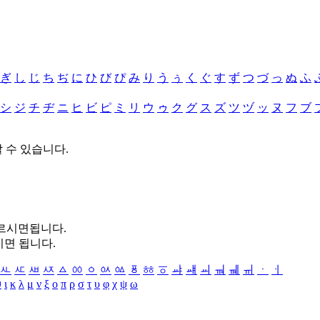
ぎ
し
じ
ち
ぢ
に
ひ
び
ぴ
み
り
う
ぅ
く
ぐ
す
ず
つ
づ
っ
ぬ
ふ
シ
ジ
チ
ヂ
ニ
ヒ
ビ
ピ
ミ
リ
ウ
ゥ
ク
グ
ス
ズ
ツ
ヅ
ッ
ヌ
フ
ブ
할 수 있습니다.
누르시면됩니다.
시면 됩니다.
ㅻ
ㅼ
ㅽ
ㅾ
ㅿ
ㆀ
ㆁ
ㆂ
ㆃ
ㆄ
ㆅ
ㆆ
ㆇ
ㆈ
ㆉ
ㆊ
ㆋ
ㆌ
ㆍ
ㆎ
θ
ι
κ
λ
μ
ν
ξ
ο
π
ρ
σ
τ
υ
φ
χ
ψ
ω