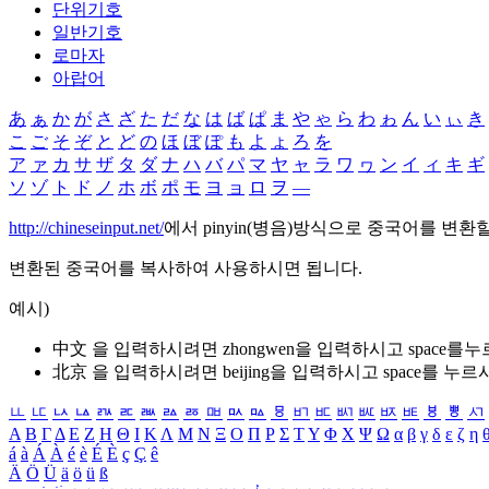
단위기호
일반기호
로마자
아랍어
あ
ぁ
か
が
さ
ざ
た
だ
な
は
ば
ぱ
ま
や
ゃ
ら
わ
ゎ
ん
い
ぃ
き
こ
ご
そ
ぞ
と
ど
の
ほ
ぼ
ぽ
も
よ
ょ
ろ
を
ア
ァ
カ
サ
ザ
タ
ダ
ナ
ハ
バ
パ
マ
ヤ
ャ
ラ
ワ
ヮ
ン
イ
ィ
キ
ギ
ソ
ゾ
ト
ド
ノ
ホ
ボ
ポ
モ
ヨ
ョ
ロ
ヲ
―
http://chineseinput.net/
에서 pinyin(병음)방식으로 중국어를 변환
변환된 중국어를 복사하여 사용하시면 됩니다.
예시)
中文 을 입력하시려면
zhongwen
을 입력하시고 space를
北京 을 입력하시려면
beijing
을 입력하시고 space를 누르
ㅥ
ㅦ
ㅧ
ㅨ
ㅩ
ㅪ
ㅫ
ㅬ
ㅭ
ㅮ
ㅯ
ㅰ
ㅱ
ㅲ
ㅳ
ㅴ
ㅵ
ㅶ
ㅷ
ㅸ
ㅹ
ㅺ
Α
Β
Γ
Δ
Ε
Ζ
Η
Θ
Ι
Κ
Λ
Μ
Ν
Ξ
Ο
Π
Ρ
Σ
Τ
Υ
Φ
Χ
Ψ
Ω
α
β
γ
δ
ε
ζ
η
á
à
Á
À
é
è
É
È
ç
Ç
ê
Ä
Ö
Ü
ä
ö
ü
ß