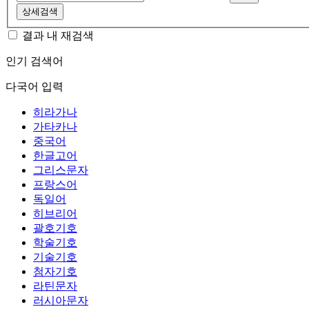
상세검색
결과 내 재검색
인기 검색어
다국어 입력
히라가나
가타카나
중국어
한글고어
그리스문자
프랑스어
독일어
히브리어
괄호기호
학술기호
기술기호
첨자기호
라틴문자
러시아문자