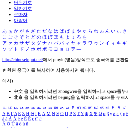
단위기호
일반기호
로마자
아랍어
あ
ぁ
か
が
さ
ざ
た
だ
な
は
ば
ぱ
ま
や
ゃ
ら
わ
ゎ
ん
い
ぃ
き
こ
ご
そ
ぞ
と
ど
の
ほ
ぼ
ぽ
も
よ
ょ
ろ
を
ア
ァ
カ
サ
ザ
タ
ダ
ナ
ハ
バ
パ
マ
ヤ
ャ
ラ
ワ
ヮ
ン
イ
ィ
キ
ギ
ソ
ゾ
ト
ド
ノ
ホ
ボ
ポ
モ
ヨ
ョ
ロ
ヲ
―
http://chineseinput.net/
에서 pinyin(병음)방식으로 중국어를 변환
변환된 중국어를 복사하여 사용하시면 됩니다.
예시)
中文 을 입력하시려면
zhongwen
을 입력하시고 space를
北京 을 입력하시려면
beijing
을 입력하시고 space를 누르
ㅥ
ㅦ
ㅧ
ㅨ
ㅩ
ㅪ
ㅫ
ㅬ
ㅭ
ㅮ
ㅯ
ㅰ
ㅱ
ㅲ
ㅳ
ㅴ
ㅵ
ㅶ
ㅷ
ㅸ
ㅹ
ㅺ
Α
Β
Γ
Δ
Ε
Ζ
Η
Θ
Ι
Κ
Λ
Μ
Ν
Ξ
Ο
Π
Ρ
Σ
Τ
Υ
Φ
Χ
Ψ
Ω
α
β
γ
δ
ε
ζ
η
á
à
Á
À
é
è
É
È
ç
Ç
ê
Ä
Ö
Ü
ä
ö
ü
ß