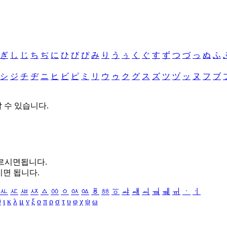
ぎ
し
じ
ち
ぢ
に
ひ
び
ぴ
み
り
う
ぅ
く
ぐ
す
ず
つ
づ
っ
ぬ
ふ
シ
ジ
チ
ヂ
ニ
ヒ
ビ
ピ
ミ
リ
ウ
ゥ
ク
グ
ス
ズ
ツ
ヅ
ッ
ヌ
フ
ブ
할 수 있습니다.
누르시면됩니다.
시면 됩니다.
ㅻ
ㅼ
ㅽ
ㅾ
ㅿ
ㆀ
ㆁ
ㆂ
ㆃ
ㆄ
ㆅ
ㆆ
ㆇ
ㆈ
ㆉ
ㆊ
ㆋ
ㆌ
ㆍ
ㆎ
θ
ι
κ
λ
μ
ν
ξ
ο
π
ρ
σ
τ
υ
φ
χ
ψ
ω