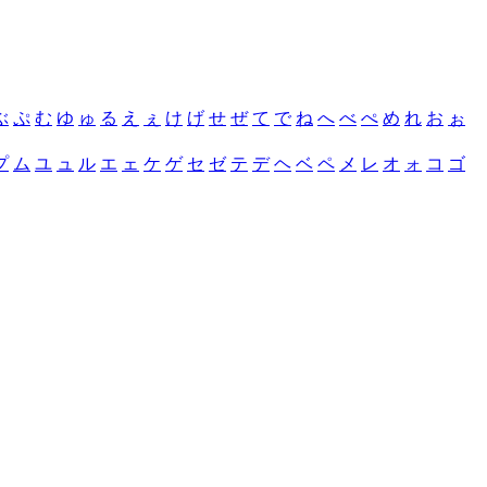
ぶ
ぷ
む
ゆ
ゅ
る
え
ぇ
け
げ
せ
ぜ
て
で
ね
へ
べ
ぺ
め
れ
お
ぉ
プ
ム
ユ
ュ
ル
エ
ェ
ケ
ゲ
セ
ゼ
テ
デ
ヘ
ベ
ペ
メ
レ
オ
ォ
コ
ゴ