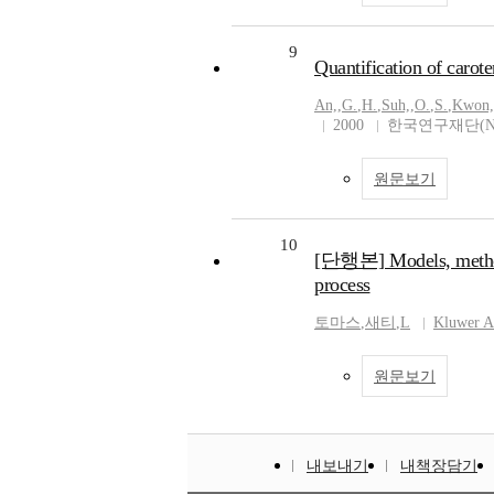
9
Quantification of carot
An,
,
G.
,
H.
,
Suh,
,
O.
,
S.
,
Kwon,
2000
한국연구재단(N
원문보기
10
[단행본] Models, methods,
process
토마스
,
새티
,
L
Kluwer A
원문보기
내보내기
내책장담기