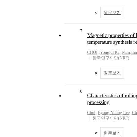
원문보기
7
Magnetic properties of 
temperature synthesis r
CHOI,
,
Yong
,
CHO,
,
Nam
,
Ihn
한국연구재단(NRF)
원문보기
8
Characteristics of rolli
processing
Choi,
,
Byung-Young
,
Lee,
,
Ch
한국연구재단(NRF)
원문보기