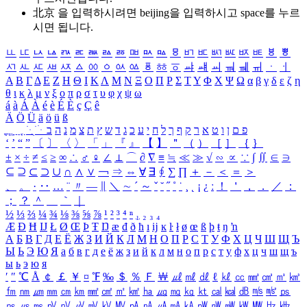
北京 을 입력하시려면
beijing
을 입력하시고 space를 누르
시면 됩니다.
ㅥ
ㅦ
ㅧ
ㅨ
ㅩ
ㅪ
ㅫ
ㅬ
ㅭ
ㅮ
ㅯ
ㅰ
ㅱ
ㅲ
ㅳ
ㅴ
ㅵ
ㅶ
ㅷ
ㅸ
ㅹ
ㅺ
ㅻ
ㅼ
ㅽ
ㅾ
ㅿ
ㆀ
ㆁ
ㆂ
ㆃ
ㆄ
ㆅ
ㆆ
ㆇ
ㆈ
ㆉ
ㆊ
ㆋ
ㆌ
ㆍ
ㆎ
Α
Β
Γ
Δ
Ε
Ζ
Η
Θ
Ι
Κ
Λ
Μ
Ν
Ξ
Ο
Π
Ρ
Σ
Τ
Υ
Φ
Χ
Ψ
Ω
α
β
γ
δ
ε
ζ
η
θ
ι
κ
λ
μ
ν
ξ
ο
π
ρ
σ
τ
υ
φ
χ
ψ
ω
á
à
Á
À
é
è
É
È
ç
Ç
ê
Ä
Ö
Ü
ä
ö
ü
ß
ְ
ֳ
ֲ
ֱ
ָ
ַ
ֵ
ֶ
ִ
ֹ
ּ
ֻ
ׂ
ׁ
ּ
ב
ה
נ
מ
צ
ת
ץ
ש
ד
ג
כ
ע
י
ח
ל
ך
ף
ק
ר
א
ט
ו
ן
ם
פ
‘
’
“
”
〔
〕
〈
〉
「
」
『
』
【
】
＂
（
）
［
］
｛
｝
±
×
÷
≠
≤
≥
∞
∴
♂
♀
∠
⊥
⌒
∂
∇
≡
≒
≪
≫
√
∽
∝
∵
∫
∬
∈
∋
⊆
⊇
⊂
⊃
∪
∩
∧
∨
￢
⇒
⇔
∀
∃
∮
∑
∏
＋
－
＜
＝
＞
、
。
·
‥
…
¨
〃
―
∥
＼
∼
´
～
ˇ
˘
˝
˚
˙
¸
˛
¡
¿
ː
！
＇
，
．
／
：
；
？
＾
＿
｀
｜
½
⅓
⅔
¼
¾
⅛
⅜
⅝
⅞
¹
²
³
⁴
ⁿ
₁
₂
₃
₄
Æ
Ð
Ħ
Ĳ
Ł
Ø
Œ
Þ
Ŧ
Ŋ
æ
đ
ð
ħ
ı
ĳ
ĸ
ŀ
ł
ø
œ
ß
þ
ŧ
ŋ
ŉ
А
Б
В
Г
Д
Е
Ё
Ж
З
И
Й
К
Л
М
Н
О
П
Р
С
Т
У
Ф
Х
Ц
Ч
Ш
Щ
Ъ
Ы
Ь
Э
Ю
Я
а
б
в
г
д
е
ё
ж
з
и
й
к
л
м
н
о
п
р
с
т
у
ф
х
ц
ч
ш
щ
ъ
ы
ь
э
ю
я
′
″
℃
Å
￠
￡
￥
¤
℉
‰
＄
％
Ｆ
￦
㎕
㎖
㎗
ℓ
㎘
㏄
㎣
㎤
㎥
㎦
㎙
㎚
㎛
㎜
㎝
㎞
㎟
㎠
㎡
㎢
㏊
㎍
㎎
㎏
㏏
㎈
㎉
㏈
㎧
㎨
㎰
㎱
㎲
㎳
㎴
㎵
㎶
㎷
㎸
㎹
㎀
㎁
㎂
㎃
㎄
㎺
㎻
㎽
㎾
㎿
㎐
㎑