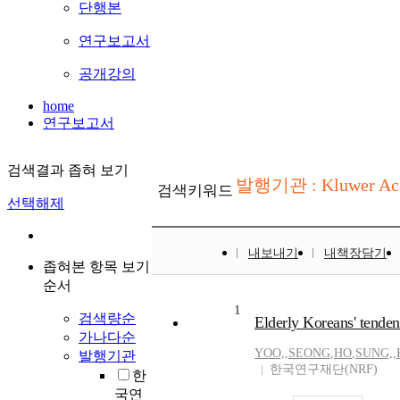
단행본
연구보고서
공개강의
home
연구보고서
검색결과 좁혀 보기
발행기관 : Kluwer Acad
검색키워드
선택해제
내보내기
내책장담기
좁혀본 항목 보기
순서
1
검색량순
Elderly Koreans' tendenc
가나다순
YOO,
,
SEONG
,
HO
,
SUNG,
,
발행기관
한국연구재단(NRF)
한
국연