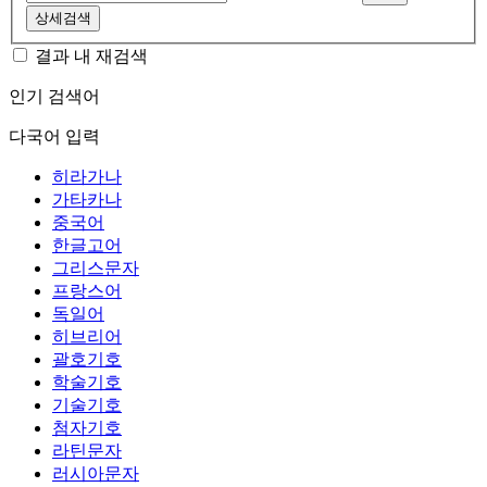
상세검색
결과 내 재검색
인기 검색어
다국어 입력
히라가나
가타카나
중국어
한글고어
그리스문자
프랑스어
독일어
히브리어
괄호기호
학술기호
기술기호
첨자기호
라틴문자
러시아문자