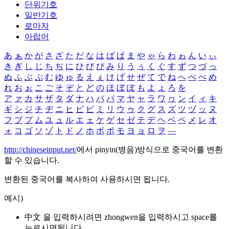
단위기호
일반기호
로마자
아랍어
あ
ぁ
か
が
さ
ざ
た
だ
な
は
ば
ぱ
ま
や
ゃ
ら
わ
ゎ
ん
い
ぃ
き
ぎ
し
じ
ち
ぢ
に
ひ
び
ぴ
み
り
う
ぅ
く
ぐ
す
ず
つ
づ
っ
ぬ
ふ
ぶ
ぷ
む
ゆ
ゅ
る
え
ぇ
け
げ
せ
ぜ
て
で
ね
へ
べ
ぺ
め
れ
お
ぉ
こ
ご
そ
ぞ
と
ど
の
ほ
ぼ
ぽ
も
よ
ょ
ろ
を
ア
ァ
カ
サ
ザ
タ
ダ
ナ
ハ
バ
パ
マ
ヤ
ャ
ラ
ワ
ヮ
ン
イ
ィ
キ
ギ
シ
ジ
チ
ヂ
ニ
ヒ
ビ
ピ
ミ
リ
ウ
ゥ
ク
グ
ス
ズ
ツ
ヅ
ッ
ヌ
フ
ブ
プ
ム
ユ
ュ
ル
エ
ェ
ケ
ゲ
セ
ゼ
テ
デ
ヘ
ベ
ペ
メ
レ
オ
ォ
コ
ゴ
ソ
ゾ
ト
ド
ノ
ホ
ボ
ポ
モ
ヨ
ョ
ロ
ヲ
―
http://chineseinput.net/
에서 pinyin(병음)방식으로 중국어를 변환
할 수 있습니다.
변환된 중국어를 복사하여 사용하시면 됩니다.
예시)
中文 을 입력하시려면
zhongwen
을 입력하시고 space를
누르시면됩니다.