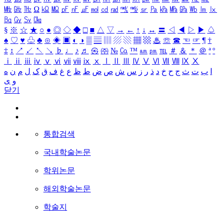
㎒
㎓
㎔
Ω
㏀
㏁
㎊
㎋
㎌
㏖
㏅
㎭
㎮
㎯
㏛
㎩
㎪
㎫
㎬
㏝
㏐
㏓
㏃
㏉
㏜
㏆
§
※
☆
★
○
●
◎
◇
◆
□
■
△
▽
→
←
↑
↓
↔
〓
◁
◀
▷
▶
♤
♠
♡
♥
♧
♣
⊙
◈
▣
◐
◑
▒
▤
▥
▨
▧
▦
▩
♨
☏
☎
☜
☞
¶
†
‡
↕
↗
↙
↖
↘
♭
♩
♪
♬
㉿
㈜
№
㏇
™
㏂
㏘
℡
＃
＆
＊
＠
ª
º
ⅰ
ⅱ
ⅲ
ⅳ
ⅴ
ⅵ
ⅶ
ⅷ
ⅸ
ⅹ
Ⅰ
Ⅱ
Ⅲ
Ⅳ
Ⅴ
Ⅵ
Ⅶ
Ⅷ
Ⅸ
Ⅹ
ا
ب
ت
ث
ج
ح
خ
د
ذ
ر
ز
س
ش
ص
ض
ط
ظ
ع
غ
ف
ق
ک
ل
م
ن
ه
و
ی
닫기
통합검색
국내학술논문
학위논문
해외학술논문
학술지