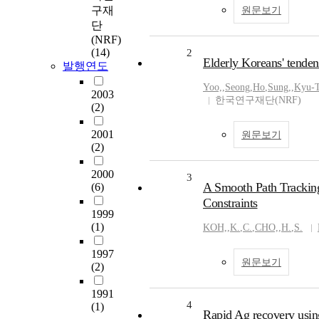
구재
원문보기
단
(NRF)
(14)
2
Elderly Koreans' tendenc
발행연도
Yoo,
,
Seong
,
Ho
,
Sung,
,
Kyu-T
2003
한국연구재단(NRF)
(2)
2001
원문보기
(2)
2000
3
A Smooth Path Trackin
(6)
Constraints
1999
(1)
KOH,
,
K.
,
C.
,
CHO,
,
H.
,
S.
1997
원문보기
(2)
1991
4
(1)
Rapid Ag recovery usin