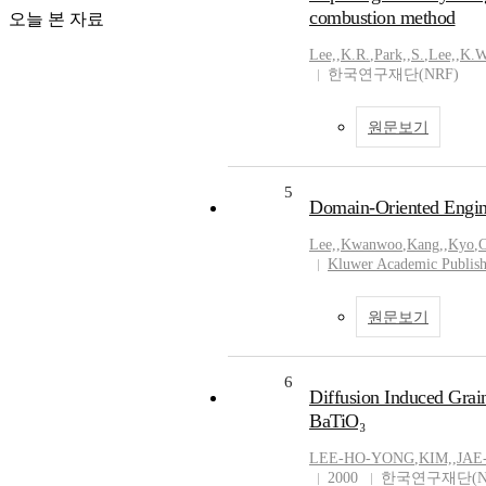
combustion method
오늘 본 자료
Lee,
,
K.R.
,
Park,
,
S.
,
Lee,
,
K.W
한국연구재단(NRF)
원문보기
5
Domain-Oriented Engine
Lee,
,
Kwanwoo
,
Kang,
,
Kyo
,
C
Kluwer Academic Publish
원문보기
6
Diffusion Induced Gra
BaTiO₃
LEE-HO-YONG
,
KIM,
,
JAE
2000
한국연구재단(N