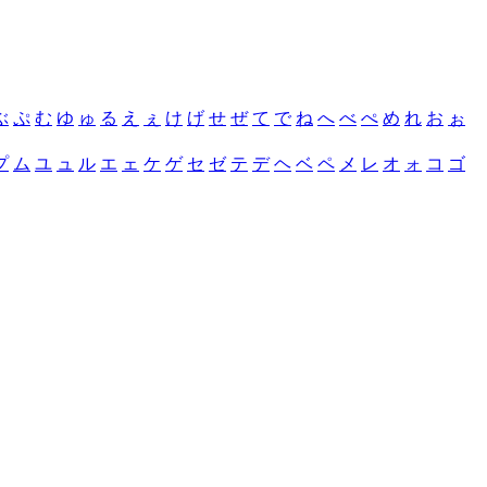
ぶ
ぷ
む
ゆ
ゅ
る
え
ぇ
け
げ
せ
ぜ
て
で
ね
へ
べ
ぺ
め
れ
お
ぉ
プ
ム
ユ
ュ
ル
エ
ェ
ケ
ゲ
セ
ゼ
テ
デ
ヘ
ベ
ペ
メ
レ
オ
ォ
コ
ゴ