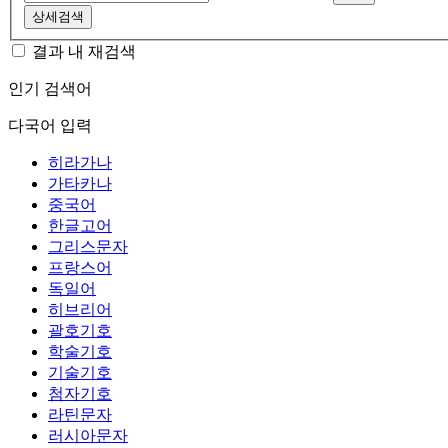
상세검색
결과 내 재검색
인기 검색어
다국어 입력
히라가나
가타카나
중국어
한글고어
그리스문자
프랑스어
독일어
히브리어
괄호기호
학술기호
기술기호
첨자기호
라틴문자
러시아문자