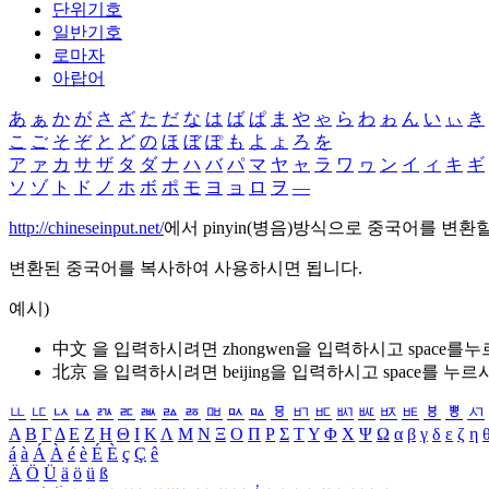
단위기호
일반기호
로마자
아랍어
あ
ぁ
か
が
さ
ざ
た
だ
な
は
ば
ぱ
ま
や
ゃ
ら
わ
ゎ
ん
い
ぃ
き
こ
ご
そ
ぞ
と
ど
の
ほ
ぼ
ぽ
も
よ
ょ
ろ
を
ア
ァ
カ
サ
ザ
タ
ダ
ナ
ハ
バ
パ
マ
ヤ
ャ
ラ
ワ
ヮ
ン
イ
ィ
キ
ギ
ソ
ゾ
ト
ド
ノ
ホ
ボ
ポ
モ
ヨ
ョ
ロ
ヲ
―
http://chineseinput.net/
에서 pinyin(병음)방식으로 중국어를 변환
변환된 중국어를 복사하여 사용하시면 됩니다.
예시)
中文 을 입력하시려면
zhongwen
을 입력하시고 space를
北京 을 입력하시려면
beijing
을 입력하시고 space를 누르
ㅥ
ㅦ
ㅧ
ㅨ
ㅩ
ㅪ
ㅫ
ㅬ
ㅭ
ㅮ
ㅯ
ㅰ
ㅱ
ㅲ
ㅳ
ㅴ
ㅵ
ㅶ
ㅷ
ㅸ
ㅹ
ㅺ
Α
Β
Γ
Δ
Ε
Ζ
Η
Θ
Ι
Κ
Λ
Μ
Ν
Ξ
Ο
Π
Ρ
Σ
Τ
Υ
Φ
Χ
Ψ
Ω
α
β
γ
δ
ε
ζ
η
á
à
Á
À
é
è
É
È
ç
Ç
ê
Ä
Ö
Ü
ä
ö
ü
ß