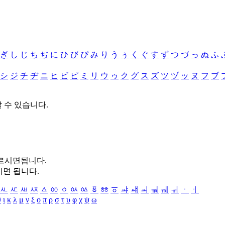
ぎ
し
じ
ち
ぢ
に
ひ
び
ぴ
み
り
う
ぅ
く
ぐ
す
ず
つ
づ
っ
ぬ
ふ
シ
ジ
チ
ヂ
ニ
ヒ
ビ
ピ
ミ
リ
ウ
ゥ
ク
グ
ス
ズ
ツ
ヅ
ッ
ヌ
フ
ブ
할 수 있습니다.
누르시면됩니다.
시면 됩니다.
ㅻ
ㅼ
ㅽ
ㅾ
ㅿ
ㆀ
ㆁ
ㆂ
ㆃ
ㆄ
ㆅ
ㆆ
ㆇ
ㆈ
ㆉ
ㆊ
ㆋ
ㆌ
ㆍ
ㆎ
θ
ι
κ
λ
μ
ν
ξ
ο
π
ρ
σ
τ
υ
φ
χ
ψ
ω