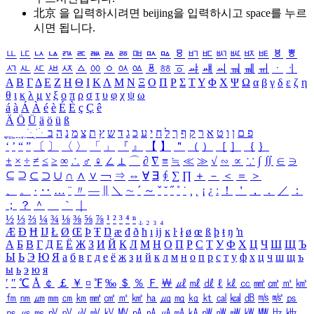
北京 을 입력하시려면
beijing
을 입력하시고 space를 누르
시면 됩니다.
ㅥ
ㅦ
ㅧ
ㅨ
ㅩ
ㅪ
ㅫ
ㅬ
ㅭ
ㅮ
ㅯ
ㅰ
ㅱ
ㅲ
ㅳ
ㅴ
ㅵ
ㅶ
ㅷ
ㅸ
ㅹ
ㅺ
ㅻ
ㅼ
ㅽ
ㅾ
ㅿ
ㆀ
ㆁ
ㆂ
ㆃ
ㆄ
ㆅ
ㆆ
ㆇ
ㆈ
ㆉ
ㆊ
ㆋ
ㆌ
ㆍ
ㆎ
Α
Β
Γ
Δ
Ε
Ζ
Η
Θ
Ι
Κ
Λ
Μ
Ν
Ξ
Ο
Π
Ρ
Σ
Τ
Υ
Φ
Χ
Ψ
Ω
α
β
γ
δ
ε
ζ
η
θ
ι
κ
λ
μ
ν
ξ
ο
π
ρ
σ
τ
υ
φ
χ
ψ
ω
á
à
Á
À
é
è
É
È
ç
Ç
ê
Ä
Ö
Ü
ä
ö
ü
ß
ְ
ֳ
ֲ
ֱ
ָ
ַ
ֵ
ֶ
ִ
ֹ
ּ
ֻ
ׂ
ׁ
ּ
ב
ה
נ
מ
צ
ת
ץ
ש
ד
ג
כ
ע
י
ח
ל
ך
ף
ק
ר
א
ט
ו
ן
ם
פ
‘
’
“
”
〔
〕
〈
〉
「
」
『
』
【
】
＂
（
）
［
］
｛
｝
±
×
÷
≠
≤
≥
∞
∴
♂
♀
∠
⊥
⌒
∂
∇
≡
≒
≪
≫
√
∽
∝
∵
∫
∬
∈
∋
⊆
⊇
⊂
⊃
∪
∩
∧
∨
￢
⇒
⇔
∀
∃
∮
∑
∏
＋
－
＜
＝
＞
、
。
·
‥
…
¨
〃
―
∥
＼
∼
´
～
ˇ
˘
˝
˚
˙
¸
˛
¡
¿
ː
！
＇
，
．
／
：
；
？
＾
＿
｀
｜
½
⅓
⅔
¼
¾
⅛
⅜
⅝
⅞
¹
²
³
⁴
ⁿ
₁
₂
₃
₄
Æ
Ð
Ħ
Ĳ
Ł
Ø
Œ
Þ
Ŧ
Ŋ
æ
đ
ð
ħ
ı
ĳ
ĸ
ŀ
ł
ø
œ
ß
þ
ŧ
ŋ
ŉ
А
Б
В
Г
Д
Е
Ё
Ж
З
И
Й
К
Л
М
Н
О
П
Р
С
Т
У
Ф
Х
Ц
Ч
Ш
Щ
Ъ
Ы
Ь
Э
Ю
Я
а
б
в
г
д
е
ё
ж
з
и
й
к
л
м
н
о
п
р
с
т
у
ф
х
ц
ч
ш
щ
ъ
ы
ь
э
ю
я
′
″
℃
Å
￠
￡
￥
¤
℉
‰
＄
％
Ｆ
￦
㎕
㎖
㎗
ℓ
㎘
㏄
㎣
㎤
㎥
㎦
㎙
㎚
㎛
㎜
㎝
㎞
㎟
㎠
㎡
㎢
㏊
㎍
㎎
㎏
㏏
㎈
㎉
㏈
㎧
㎨
㎰
㎱
㎲
㎳
㎴
㎵
㎶
㎷
㎸
㎹
㎀
㎁
㎂
㎃
㎄
㎺
㎻
㎽
㎾
㎿
㎐
㎑