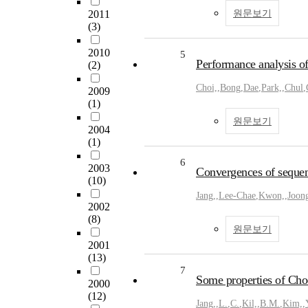
2011
원문보기
(3)
2010
5
Performance analysis of
(2)
Choi,
,
Bong
,
Dae
,
Park,
,
Chul
,
2009
(1)
원문보기
2004
(1)
6
2003
Convergences of sequenc
(10)
Jang,
,
Lee-Chae
,
Kwon,
,
Joon
2002
(8)
원문보기
2001
(13)
7
Some properties of Choq
2000
(12)
Jang,
,
L.
,
C.
,
Kil,
,
B.M.
,
Kim,
,