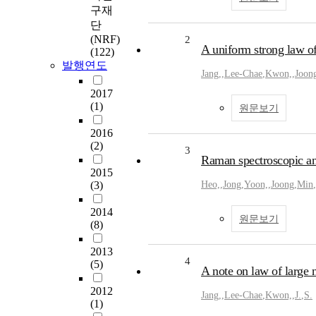
구재
단
(NRF)
2
A uniform strong law of
(122)
발행연도
Jang,
,
Lee-Chae
,
Kwon,
,
Joon
2017
(1)
원문보기
2016
(2)
3
Raman spectroscopic an
2015
(3)
Heo,
,
Jong
,
Yoon,
,
Joong
,
Min
,
2014
원문보기
(8)
2013
4
(5)
A note on law of large
2012
Jang,
,
Lee-Chae
,
Kwon,
,
J.
,
S.
(1)