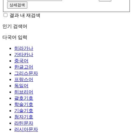
상세검색
결과 내 재검색
인기 검색어
다국어 입력
히라가나
가타카나
중국어
한글고어
그리스문자
프랑스어
독일어
히브리어
괄호기호
학술기호
기술기호
첨자기호
라틴문자
러시아문자