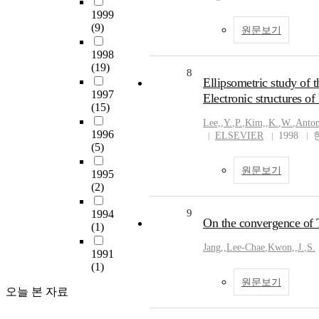
1999
(9)
원문보기
1998
(19)
8
Ellipsometric study of t
1997
Electronic structures of
(15)
Lee,
,
Y.
,
P.
,
Kim,
,
K.
,
W.
,
Anton
1996
ELSEVIER
1998
(5)
원문보기
1995
(2)
9
1994
On the convergence of 
(1)
Jang,
,
Lee-Chae
,
Kwon,
,
J.
,
S.
1991
(1)
원문보기
오늘 본 자료