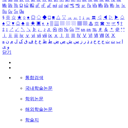
㎒
㎓
㎔
Ω
㏀
㏁
㎊
㎋
㎌
㏖
㏅
㎭
㎮
㎯
㏛
㎩
㎪
㎫
㎬
㏝
㏐
㏓
㏃
㏉
㏜
㏆
§
※
☆
★
○
●
◎
◇
◆
□
■
△
▽
→
←
↑
↓
↔
〓
◁
◀
▷
▶
♤
♠
♡
♥
♧
♣
⊙
◈
▣
◐
◑
▒
▤
▥
▨
▧
▦
▩
♨
☏
☎
☜
☞
¶
†
‡
↕
↗
↙
↖
↘
♭
♩
♪
♬
㉿
㈜
№
㏇
™
㏂
㏘
℡
＃
＆
＊
＠
ª
º
ⅰ
ⅱ
ⅲ
ⅳ
ⅴ
ⅵ
ⅶ
ⅷ
ⅸ
ⅹ
Ⅰ
Ⅱ
Ⅲ
Ⅳ
Ⅴ
Ⅵ
Ⅶ
Ⅷ
Ⅸ
Ⅹ
ا
ب
ت
ث
ج
ح
خ
د
ذ
ر
ز
س
ش
ص
ض
ط
ظ
ع
غ
ف
ق
ک
ل
م
ن
ه
و
ی
닫기
통합검색
국내학술논문
학위논문
해외학술논문
학술지