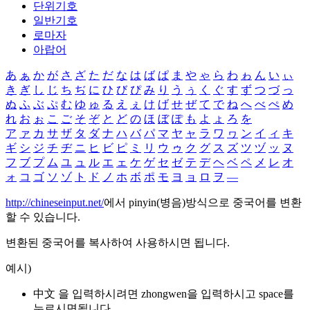
단위기호
일반기호
로마자
아랍어
あ
ぁ
か
が
さ
ざ
た
だ
な
は
ば
ぱ
ま
や
ゃ
ら
わ
ゎ
ん
い
ぃ
き
ぎ
し
じ
ち
ぢ
に
ひ
び
ぴ
み
り
う
ぅ
く
ぐ
す
ず
つ
づ
っ
ぬ
ふ
ぶ
ぷ
む
ゆ
ゅ
る
え
ぇ
け
げ
せ
ぜ
て
で
ね
へ
べ
ぺ
め
れ
お
ぉ
こ
ご
そ
ぞ
と
ど
の
ほ
ぼ
ぽ
も
よ
ょ
ろ
を
ア
ァ
カ
サ
ザ
タ
ダ
ナ
ハ
バ
パ
マ
ヤ
ャ
ラ
ワ
ヮ
ン
イ
ィ
キ
ギ
シ
ジ
チ
ヂ
ニ
ヒ
ビ
ピ
ミ
リ
ウ
ゥ
ク
グ
ス
ズ
ツ
ヅ
ッ
ヌ
フ
ブ
プ
ム
ユ
ュ
ル
エ
ェ
ケ
ゲ
セ
ゼ
テ
デ
ヘ
ベ
ペ
メ
レ
オ
ォ
コ
ゴ
ソ
ゾ
ト
ド
ノ
ホ
ボ
ポ
モ
ヨ
ョ
ロ
ヲ
―
http://chineseinput.net/
에서 pinyin(병음)방식으로 중국어를 변환
할 수 있습니다.
변환된 중국어를 복사하여 사용하시면 됩니다.
예시)
中文 을 입력하시려면
zhongwen
을 입력하시고 space를
누르시면됩니다.