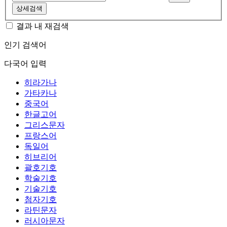
상세검색
결과 내 재검색
인기 검색어
다국어 입력
히라가나
가타카나
중국어
한글고어
그리스문자
프랑스어
독일어
히브리어
괄호기호
학술기호
기술기호
첨자기호
라틴문자
러시아문자