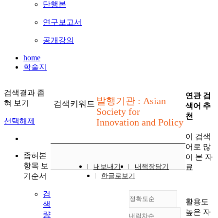
단행본
연구보고서
공개강의
home
학술지
검색결과 좁
연관 검
발행기관 : Asian
혀 보기
검색키워드
색어 추
Society for
천
선택해제
Innovation and Policy
이 검색
어로 많
좁혀본
이 본 자
항목 보
료
내보내기
내책장담기
기순서
한글로보기
검
정확도순
활용도
색
높은 자
량
내림차순