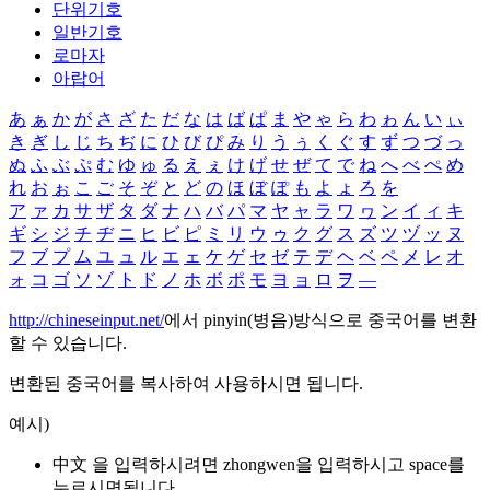
단위기호
일반기호
로마자
아랍어
あ
ぁ
か
が
さ
ざ
た
だ
な
は
ば
ぱ
ま
や
ゃ
ら
わ
ゎ
ん
い
ぃ
き
ぎ
し
じ
ち
ぢ
に
ひ
び
ぴ
み
り
う
ぅ
く
ぐ
す
ず
つ
づ
っ
ぬ
ふ
ぶ
ぷ
む
ゆ
ゅ
る
え
ぇ
け
げ
せ
ぜ
て
で
ね
へ
べ
ぺ
め
れ
お
ぉ
こ
ご
そ
ぞ
と
ど
の
ほ
ぼ
ぽ
も
よ
ょ
ろ
を
ア
ァ
カ
サ
ザ
タ
ダ
ナ
ハ
バ
パ
マ
ヤ
ャ
ラ
ワ
ヮ
ン
イ
ィ
キ
ギ
シ
ジ
チ
ヂ
ニ
ヒ
ビ
ピ
ミ
リ
ウ
ゥ
ク
グ
ス
ズ
ツ
ヅ
ッ
ヌ
フ
ブ
プ
ム
ユ
ュ
ル
エ
ェ
ケ
ゲ
セ
ゼ
テ
デ
ヘ
ベ
ペ
メ
レ
オ
ォ
コ
ゴ
ソ
ゾ
ト
ド
ノ
ホ
ボ
ポ
モ
ヨ
ョ
ロ
ヲ
―
http://chineseinput.net/
에서 pinyin(병음)방식으로 중국어를 변환
할 수 있습니다.
변환된 중국어를 복사하여 사용하시면 됩니다.
예시)
中文 을 입력하시려면
zhongwen
을 입력하시고 space를
누르시면됩니다.