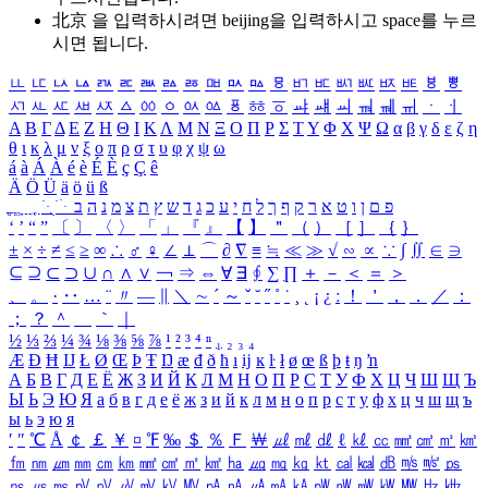
北京 을 입력하시려면
beijing
을 입력하시고 space를 누르
시면 됩니다.
ㅥ
ㅦ
ㅧ
ㅨ
ㅩ
ㅪ
ㅫ
ㅬ
ㅭ
ㅮ
ㅯ
ㅰ
ㅱ
ㅲ
ㅳ
ㅴ
ㅵ
ㅶ
ㅷ
ㅸ
ㅹ
ㅺ
ㅻ
ㅼ
ㅽ
ㅾ
ㅿ
ㆀ
ㆁ
ㆂ
ㆃ
ㆄ
ㆅ
ㆆ
ㆇ
ㆈ
ㆉ
ㆊ
ㆋ
ㆌ
ㆍ
ㆎ
Α
Β
Γ
Δ
Ε
Ζ
Η
Θ
Ι
Κ
Λ
Μ
Ν
Ξ
Ο
Π
Ρ
Σ
Τ
Υ
Φ
Χ
Ψ
Ω
α
β
γ
δ
ε
ζ
η
θ
ι
κ
λ
μ
ν
ξ
ο
π
ρ
σ
τ
υ
φ
χ
ψ
ω
á
à
Á
À
é
è
É
È
ç
Ç
ê
Ä
Ö
Ü
ä
ö
ü
ß
ְ
ֳ
ֲ
ֱ
ָ
ַ
ֵ
ֶ
ִ
ֹ
ּ
ֻ
ׂ
ׁ
ּ
ב
ה
נ
מ
צ
ת
ץ
ש
ד
ג
כ
ע
י
ח
ל
ך
ף
ק
ר
א
ט
ו
ן
ם
פ
‘
’
“
”
〔
〕
〈
〉
「
」
『
』
【
】
＂
（
）
［
］
｛
｝
±
×
÷
≠
≤
≥
∞
∴
♂
♀
∠
⊥
⌒
∂
∇
≡
≒
≪
≫
√
∽
∝
∵
∫
∬
∈
∋
⊆
⊇
⊂
⊃
∪
∩
∧
∨
￢
⇒
⇔
∀
∃
∮
∑
∏
＋
－
＜
＝
＞
、
。
·
‥
…
¨
〃
―
∥
＼
∼
´
～
ˇ
˘
˝
˚
˙
¸
˛
¡
¿
ː
！
＇
，
．
／
：
；
？
＾
＿
｀
｜
½
⅓
⅔
¼
¾
⅛
⅜
⅝
⅞
¹
²
³
⁴
ⁿ
₁
₂
₃
₄
Æ
Ð
Ħ
Ĳ
Ł
Ø
Œ
Þ
Ŧ
Ŋ
æ
đ
ð
ħ
ı
ĳ
ĸ
ŀ
ł
ø
œ
ß
þ
ŧ
ŋ
ŉ
А
Б
В
Г
Д
Е
Ё
Ж
З
И
Й
К
Л
М
Н
О
П
Р
С
Т
У
Ф
Х
Ц
Ч
Ш
Щ
Ъ
Ы
Ь
Э
Ю
Я
а
б
в
г
д
е
ё
ж
з
и
й
к
л
м
н
о
п
р
с
т
у
ф
х
ц
ч
ш
щ
ъ
ы
ь
э
ю
я
′
″
℃
Å
￠
￡
￥
¤
℉
‰
＄
％
Ｆ
￦
㎕
㎖
㎗
ℓ
㎘
㏄
㎣
㎤
㎥
㎦
㎙
㎚
㎛
㎜
㎝
㎞
㎟
㎠
㎡
㎢
㏊
㎍
㎎
㎏
㏏
㎈
㎉
㏈
㎧
㎨
㎰
㎱
㎲
㎳
㎴
㎵
㎶
㎷
㎸
㎹
㎀
㎁
㎂
㎃
㎄
㎺
㎻
㎽
㎾
㎿
㎐
㎑