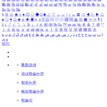
㎒
㎓
㎔
Ω
㏀
㏁
㎊
㎋
㎌
㏖
㏅
㎭
㎮
㎯
㏛
㎩
㎪
㎫
㎬
㏝
㏐
㏓
㏃
㏉
㏜
㏆
§
※
☆
★
○
●
◎
◇
◆
□
■
△
▽
→
←
↑
↓
↔
〓
◁
◀
▷
▶
♤
♠
♡
♥
♧
♣
⊙
◈
▣
◐
◑
▒
▤
▥
▨
▧
▦
▩
♨
☏
☎
☜
☞
¶
†
‡
↕
↗
↙
↖
↘
♭
♩
♪
♬
㉿
㈜
№
㏇
™
㏂
㏘
℡
＃
＆
＊
＠
ª
º
ⅰ
ⅱ
ⅲ
ⅳ
ⅴ
ⅵ
ⅶ
ⅷ
ⅸ
ⅹ
Ⅰ
Ⅱ
Ⅲ
Ⅳ
Ⅴ
Ⅵ
Ⅶ
Ⅷ
Ⅸ
Ⅹ
ا
ب
ت
ث
ج
ح
خ
د
ذ
ر
ز
س
ش
ص
ض
ط
ظ
ع
غ
ف
ق
ک
ل
م
ن
ه
و
ی
닫기
통합검색
국내학술논문
학위논문
해외학술논문
학술지