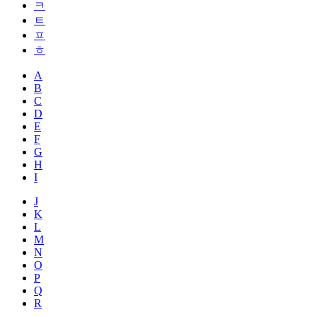
ㅋ
ㅌ
ㅍ
ㅎ
A
B
C
D
E
F
G
H
I
J
K
L
M
N
O
P
Q
R