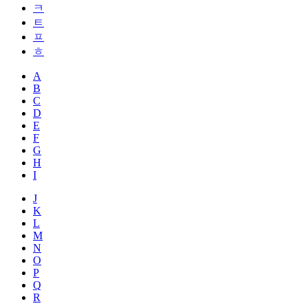
ㅋ
ㅌ
ㅍ
ㅎ
A
B
C
D
E
F
G
H
I
J
K
L
M
N
O
P
Q
R