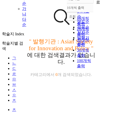
정확도
료
순
순
10개씩 출력
가
내림차순
인기도
나
순
조회
10개씩
다
연도순
출력
순
제목순
20개씩
저자순
학술지 Index
출력
발행기
30개씩
"
발행기관 : Asian Society
관순
학술지별 검
출력
for Innovation and Policy
"
색
50개씩
에 대한 검색결과가 없습니
출력
ㄱ
100개씩
다.
ㄴ
출력
ㄷ
ㄹ
카테고리에서
0
개 검색되었습니다.
ㅁ
ㅂ
ㅅ
ㅇ
ㅈ
ㅊ