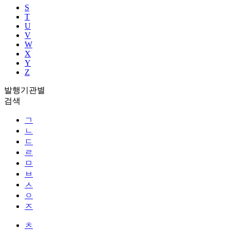
S
T
U
V
W
X
Y
Z
발행기관별
검색
ㄱ
ㄴ
ㄷ
ㄹ
ㅁ
ㅂ
ㅅ
ㅇ
ㅈ
ㅊ