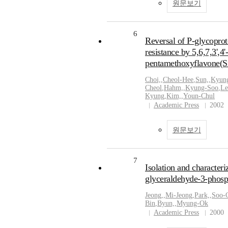
원문보기
6
Reversal of P-glycopro
resistance by 5,6,7,3',4'-
pentamethoxyflavone(Si
Choi,
,
Cheol-Hee
,
Sun,
,
Kyun
Cheol
,
Hahm,
,
Kyung-Soo
,
Le
Kyung
,
Kim,
,
Youn-Chul
Academic Press
2002
원문보기
7
Isolation and characteri
glyceraldehyde-3-phos
Jeong,
,
Mi-Jeong
,
Park,
,
Soo-
Bin
,
Byun,
,
Myung-Ok
Academic Press
2000