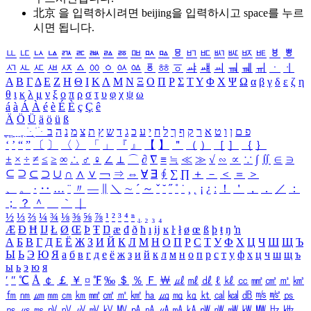
北京 을 입력하시려면
beijing
을 입력하시고 space를 누르
시면 됩니다.
ㅥ
ㅦ
ㅧ
ㅨ
ㅩ
ㅪ
ㅫ
ㅬ
ㅭ
ㅮ
ㅯ
ㅰ
ㅱ
ㅲ
ㅳ
ㅴ
ㅵ
ㅶ
ㅷ
ㅸ
ㅹ
ㅺ
ㅻ
ㅼ
ㅽ
ㅾ
ㅿ
ㆀ
ㆁ
ㆂ
ㆃ
ㆄ
ㆅ
ㆆ
ㆇ
ㆈ
ㆉ
ㆊ
ㆋ
ㆌ
ㆍ
ㆎ
Α
Β
Γ
Δ
Ε
Ζ
Η
Θ
Ι
Κ
Λ
Μ
Ν
Ξ
Ο
Π
Ρ
Σ
Τ
Υ
Φ
Χ
Ψ
Ω
α
β
γ
δ
ε
ζ
η
θ
ι
κ
λ
μ
ν
ξ
ο
π
ρ
σ
τ
υ
φ
χ
ψ
ω
á
à
Á
À
é
è
É
È
ç
Ç
ê
Ä
Ö
Ü
ä
ö
ü
ß
ְ
ֳ
ֲ
ֱ
ָ
ַ
ֵ
ֶ
ִ
ֹ
ּ
ֻ
ׂ
ׁ
ּ
ב
ה
נ
מ
צ
ת
ץ
ש
ד
ג
כ
ע
י
ח
ל
ך
ף
ק
ר
א
ט
ו
ן
ם
פ
‘
’
“
”
〔
〕
〈
〉
「
」
『
』
【
】
＂
（
）
［
］
｛
｝
±
×
÷
≠
≤
≥
∞
∴
♂
♀
∠
⊥
⌒
∂
∇
≡
≒
≪
≫
√
∽
∝
∵
∫
∬
∈
∋
⊆
⊇
⊂
⊃
∪
∩
∧
∨
￢
⇒
⇔
∀
∃
∮
∑
∏
＋
－
＜
＝
＞
、
。
·
‥
…
¨
〃
―
∥
＼
∼
´
～
ˇ
˘
˝
˚
˙
¸
˛
¡
¿
ː
！
＇
，
．
／
：
；
？
＾
＿
｀
｜
½
⅓
⅔
¼
¾
⅛
⅜
⅝
⅞
¹
²
³
⁴
ⁿ
₁
₂
₃
₄
Æ
Ð
Ħ
Ĳ
Ł
Ø
Œ
Þ
Ŧ
Ŋ
æ
đ
ð
ħ
ı
ĳ
ĸ
ŀ
ł
ø
œ
ß
þ
ŧ
ŋ
ŉ
А
Б
В
Г
Д
Е
Ё
Ж
З
И
Й
К
Л
М
Н
О
П
Р
С
Т
У
Ф
Х
Ц
Ч
Ш
Щ
Ъ
Ы
Ь
Э
Ю
Я
а
б
в
г
д
е
ё
ж
з
и
й
к
л
м
н
о
п
р
с
т
у
ф
х
ц
ч
ш
щ
ъ
ы
ь
э
ю
я
′
″
℃
Å
￠
￡
￥
¤
℉
‰
＄
％
Ｆ
￦
㎕
㎖
㎗
ℓ
㎘
㏄
㎣
㎤
㎥
㎦
㎙
㎚
㎛
㎜
㎝
㎞
㎟
㎠
㎡
㎢
㏊
㎍
㎎
㎏
㏏
㎈
㎉
㏈
㎧
㎨
㎰
㎱
㎲
㎳
㎴
㎵
㎶
㎷
㎸
㎹
㎀
㎁
㎂
㎃
㎄
㎺
㎻
㎽
㎾
㎿
㎐
㎑