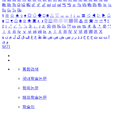
㎒
㎓
㎔
Ω
㏀
㏁
㎊
㎋
㎌
㏖
㏅
㎭
㎮
㎯
㏛
㎩
㎪
㎫
㎬
㏝
㏐
㏓
㏃
㏉
㏜
㏆
§
※
☆
★
○
●
◎
◇
◆
□
■
△
▽
→
←
↑
↓
↔
〓
◁
◀
▷
▶
♤
♠
♡
♥
♧
♣
⊙
◈
▣
◐
◑
▒
▤
▥
▨
▧
▦
▩
♨
☏
☎
☜
☞
¶
†
‡
↕
↗
↙
↖
↘
♭
♩
♪
♬
㉿
㈜
№
㏇
™
㏂
㏘
℡
＃
＆
＊
＠
ª
º
ⅰ
ⅱ
ⅲ
ⅳ
ⅴ
ⅵ
ⅶ
ⅷ
ⅸ
ⅹ
Ⅰ
Ⅱ
Ⅲ
Ⅳ
Ⅴ
Ⅵ
Ⅶ
Ⅷ
Ⅸ
Ⅹ
ا
ب
ت
ث
ج
ح
خ
د
ذ
ر
ز
س
ش
ص
ض
ط
ظ
ع
غ
ف
ق
ک
ل
م
ن
ه
و
ی
닫기
통합검색
국내학술논문
학위논문
해외학술논문
학술지