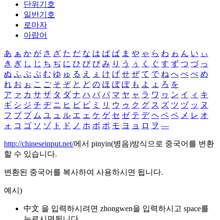
단위기호
일반기호
로마자
아랍어
あ
ぁ
か
が
さ
ざ
た
だ
な
は
ば
ぱ
ま
や
ゃ
ら
わ
ゎ
ん
い
ぃ
き
ぎ
し
じ
ち
ぢ
に
ひ
び
ぴ
み
り
う
ぅ
く
ぐ
す
ず
つ
づ
っ
ぬ
ふ
ぶ
ぷ
む
ゆ
ゅ
る
え
ぇ
け
げ
せ
ぜ
て
で
ね
へ
べ
ぺ
め
れ
お
ぉ
こ
ご
そ
ぞ
と
ど
の
ほ
ぼ
ぽ
も
よ
ょ
ろ
を
ア
ァ
カ
サ
ザ
タ
ダ
ナ
ハ
バ
パ
マ
ヤ
ャ
ラ
ワ
ヮ
ン
イ
ィ
キ
ギ
シ
ジ
チ
ヂ
ニ
ヒ
ビ
ピ
ミ
リ
ウ
ゥ
ク
グ
ス
ズ
ツ
ヅ
ッ
ヌ
フ
ブ
プ
ム
ユ
ュ
ル
エ
ェ
ケ
ゲ
セ
ゼ
テ
デ
ヘ
ベ
ペ
メ
レ
オ
ォ
コ
ゴ
ソ
ゾ
ト
ド
ノ
ホ
ボ
ポ
モ
ヨ
ョ
ロ
ヲ
―
http://chineseinput.net/
에서 pinyin(병음)방식으로 중국어를 변환
할 수 있습니다.
변환된 중국어를 복사하여 사용하시면 됩니다.
예시)
中文 을 입력하시려면
zhongwen
을 입력하시고 space를
누르시면됩니다.