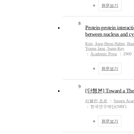
원문보기
8
Protein-protein interac
between nucleus and c
Kim,
,
Jong-Heon
,
Hahm,
,
Bu
Young
,
Jang,
,
Sung-Key
Academic Press
2000
원문보기
9
[단행본] Toward a Theor
리블린
,
츠르
Sussex Aca
한국연구재단(NRF)
원문보기