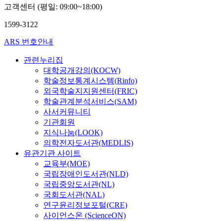
고객센터 (평일: 09:00~18:00)
1599-3122
ARS 번호안내
관련누리집
대학공개강의(KOCW)
학술정보통계시스템(Rinfo)
외국학술지지원센터(FRIC)
학술관계분석서비스(SAM)
사서커뮤니티
기관회원
지식나눔(LOOK)
의학전자도서관(MEDLIS)
유관기관 사이트
교육부(MOE)
국립장애인도서관(NLD)
국립중앙도서관(NL)
국회도서관(NAL)
연구윤리정보포털(CRE)
사이언스온 (ScienceON)