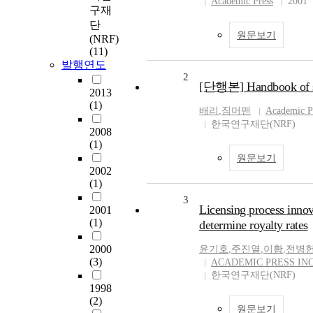
Academic Press
2001
구재
단
원문보기
(NRF)
(11)
발행연도
2
[단행본] Handbook of se
2013
(1)
배리
,
짐머맨
Academic P
한국연구재단(NRF)
2008
(1)
원문보기
2002
(1)
3
Licensing process inno
2001
(1)
determine royalty rates
2000
윤기호
,
주진열
,
이황
,
전병
(3)
ACADEMIC PRESS INC
한국연구재단(NRF)
1998
(2)
원문보기