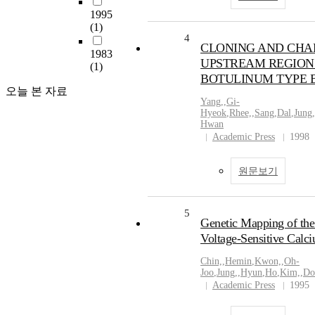
1995
(1)
4
CLONING AND CHA
1983
UPSTREAM REGION
(1)
BOTULINUM TYPE 
오늘 본 자료
Yang,
,
Gi-
Hyeok
,
Rhee,
,
Sang
,
Dal
,
Jung,
Hwan
Academic Press
1998
원문보기
5
Genetic Mapping of th
Voltage-Sensitive Calc
Chin,
,
Hemin
,
Kwon,
,
Oh-
Joo
,
Jung,
,
Hyun
,
Ho
,
Kim,
,
Do
Academic Press
1995