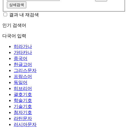
상세검색
결과 내 재검색
인기 검색어
다국어 입력
히라가나
가타카나
중국어
한글고어
그리스문자
프랑스어
독일어
히브리어
괄호기호
학술기호
기술기호
첨자기호
라틴문자
러시아문자