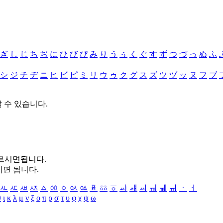
ぎ
し
じ
ち
ぢ
に
ひ
び
ぴ
み
り
う
ぅ
く
ぐ
す
ず
つ
づ
っ
ぬ
ふ
シ
ジ
チ
ヂ
ニ
ヒ
ビ
ピ
ミ
リ
ウ
ゥ
ク
グ
ス
ズ
ツ
ヅ
ッ
ヌ
フ
ブ
할 수 있습니다.
누르시면됩니다.
시면 됩니다.
ㅻ
ㅼ
ㅽ
ㅾ
ㅿ
ㆀ
ㆁ
ㆂ
ㆃ
ㆄ
ㆅ
ㆆ
ㆇ
ㆈ
ㆉ
ㆊ
ㆋ
ㆌ
ㆍ
ㆎ
θ
ι
κ
λ
μ
ν
ξ
ο
π
ρ
σ
τ
υ
φ
χ
ψ
ω