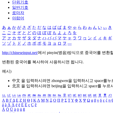
단위기호
일반기호
로마자
아랍어
あ
ぁ
か
が
さ
ざ
た
だ
な
は
ば
ぱ
ま
や
ゃ
ら
わ
ゎ
ん
い
ぃ
き
こ
ご
そ
ぞ
と
ど
の
ほ
ぼ
ぽ
も
よ
ょ
ろ
を
ア
ァ
カ
サ
ザ
タ
ダ
ナ
ハ
バ
パ
マ
ヤ
ャ
ラ
ワ
ヮ
ン
イ
ィ
キ
ギ
ソ
ゾ
ト
ド
ノ
ホ
ボ
ポ
モ
ヨ
ョ
ロ
ヲ
―
http://chineseinput.net/
에서 pinyin(병음)방식으로 중국어를 변환
변환된 중국어를 복사하여 사용하시면 됩니다.
예시)
中文 을 입력하시려면
zhongwen
을 입력하시고 space를
北京 을 입력하시려면
beijing
을 입력하시고 space를 누르
ㅥ
ㅦ
ㅧ
ㅨ
ㅩ
ㅪ
ㅫ
ㅬ
ㅭ
ㅮ
ㅯ
ㅰ
ㅱ
ㅲ
ㅳ
ㅴ
ㅵ
ㅶ
ㅷ
ㅸ
ㅹ
ㅺ
Α
Β
Γ
Δ
Ε
Ζ
Η
Θ
Ι
Κ
Λ
Μ
Ν
Ξ
Ο
Π
Ρ
Σ
Τ
Υ
Φ
Χ
Ψ
Ω
α
β
γ
δ
ε
ζ
η
á
à
Á
À
é
è
É
È
ç
Ç
ê
Ä
Ö
Ü
ä
ö
ü
ß