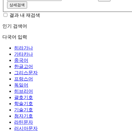
상세검색
결과 내 재검색
인기 검색어
다국어 입력
히라가나
가타카나
중국어
한글고어
그리스문자
프랑스어
독일어
히브리어
괄호기호
학술기호
기술기호
첨자기호
라틴문자
러시아문자