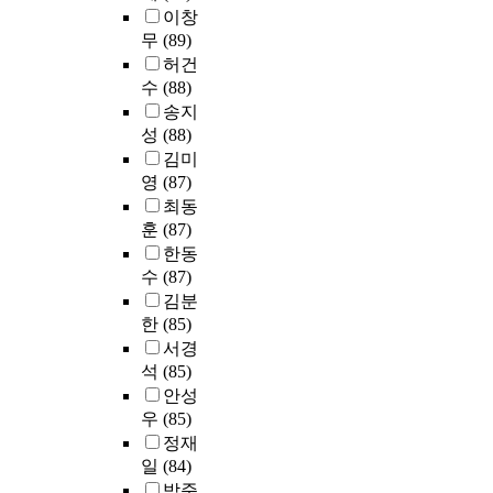
치
한
적
이창
있
는
정
발
무
(89)
다
가
적
달
허건
.
?
상
이
수
(88)
다
관
최
이
송지
셋
을
고
어
성
(88)
째
보
의
그
김미
,
였
성
램
부
영
(87)
다
장
의
모
최동
.
토
전
의
훈
(87)
특
대
개
양
한동
히
를
에
육
성
수
(87)
구
의
태
취
축
김분
한
도
동
하
한
(85)
설
와
기
는
서경
계
감
하
시
석
(85)
는
성
위
기
안성
피
지
요
에
터
우
(85)
수
인
놓
아
정재
는
중
여
이
일
(84)
어
미
있
젠
떤
박준