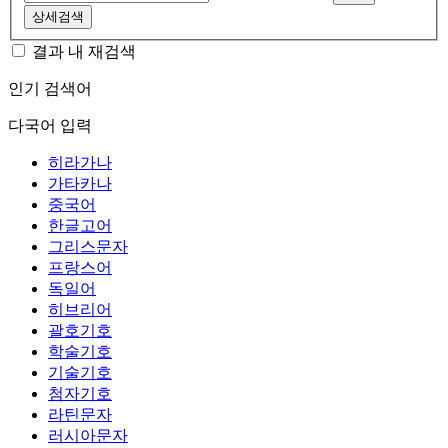
상세검색
결과 내 재검색
인기 검색어
다국어 입력
히라가나
가타카나
중국어
한글고어
그리스문자
프랑스어
독일어
히브리어
괄호기호
학술기호
기술기호
첨자기호
라틴문자
러시아문자