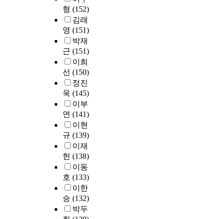
만
떤
형
(152)
안
의
은
영
및
교
김래
이
향
성
육
영
(151)
러
을
취
으
박재
한
주
동
로
근
(151)
디
는
기
,
이희
지
지
와
보
선
(150)
털
,
진
다
패
정진
그
로
높
러
욱
(145)
리
준
은
다
이부
고
비
성
임
또
연
(141)
행
취
을
래
이현
동
의
최
애
규
(139)
간
단
초
착
이재
에
계
로
과
단
헌
(138)
를
건
스
순
필
이동
축
트
상
요
호
(133)
설
레
관
로
이한
계
스
계
함
승
(132)
에
대
수
은
박두
도
처
및
물
입