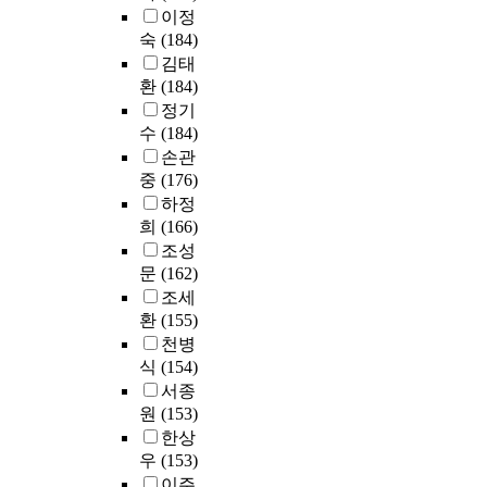
간
서
이정
a
이
에
예
r
숙
(184)
가
단
술
a
김태
있
순
학
d
환
(184)
으
상
교
i
며
정기
관
에
g
지
수
(184)
계
서
m
각
손관
수
의
)
된
중
(176)
및
음
으
부
중
하정
악
로
모
다
교
희
(166)
변
의
회
육
조성
해
양
귀
은
문
(162)
가
육
분
전
조세
고
태
석
문
환
(155)
있
도
을
성
다
천병
가
실
을
.
식
(154)
감
시
위
피
서종
성
하
한
터
원
(153)
지
였
목
아
수
한상
고
적
이
에
우
(153)
,
기
젠
어
이주
불
능