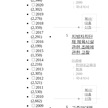
(2,344)
비
가
2000
2020
행
?
국내석사
(2,302)
동
예
2019
과
술
(2,276)
복사/
어
을
2018
대출
떠
위
(2,359)
신청
한
한
2017
관
교
5
지방자치단
(2,291)
련
육
체 체육시설
2016
성
(
(2,199)
관련 조례에
이
E
2015
관한 고찰
있
d
(1,350)
는
u
2014
이광배
지
c
(2,216)
한양대교육대
를
a
2013
학원
규
t
(2,305)
2000
명
i
2012
국내석사
(2,521)
하
o
2011
는
n
복사/
(2,530)
데
f
대출
2010
초
o
신청
(2,662)
점
r
2009
을
6
A
고주파대역