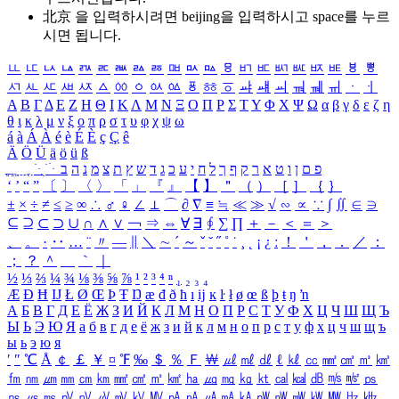
北京 을 입력하시려면
beijing
을 입력하시고 space를 누르
시면 됩니다.
ㅥ
ㅦ
ㅧ
ㅨ
ㅩ
ㅪ
ㅫ
ㅬ
ㅭ
ㅮ
ㅯ
ㅰ
ㅱ
ㅲ
ㅳ
ㅴ
ㅵ
ㅶ
ㅷ
ㅸ
ㅹ
ㅺ
ㅻ
ㅼ
ㅽ
ㅾ
ㅿ
ㆀ
ㆁ
ㆂ
ㆃ
ㆄ
ㆅ
ㆆ
ㆇ
ㆈ
ㆉ
ㆊ
ㆋ
ㆌ
ㆍ
ㆎ
Α
Β
Γ
Δ
Ε
Ζ
Η
Θ
Ι
Κ
Λ
Μ
Ν
Ξ
Ο
Π
Ρ
Σ
Τ
Υ
Φ
Χ
Ψ
Ω
α
β
γ
δ
ε
ζ
η
θ
ι
κ
λ
μ
ν
ξ
ο
π
ρ
σ
τ
υ
φ
χ
ψ
ω
á
à
Á
À
é
è
É
È
ç
Ç
ê
Ä
Ö
Ü
ä
ö
ü
ß
ְ
ֳ
ֲ
ֱ
ָ
ַ
ֵ
ֶ
ִ
ֹ
ּ
ֻ
ׂ
ׁ
ּ
ב
ה
נ
מ
צ
ת
ץ
ש
ד
ג
כ
ע
י
ח
ל
ך
ף
ק
ר
א
ט
ו
ן
ם
פ
‘
’
“
”
〔
〕
〈
〉
「
」
『
』
【
】
＂
（
）
［
］
｛
｝
±
×
÷
≠
≤
≥
∞
∴
♂
♀
∠
⊥
⌒
∂
∇
≡
≒
≪
≫
√
∽
∝
∵
∫
∬
∈
∋
⊆
⊇
⊂
⊃
∪
∩
∧
∨
￢
⇒
⇔
∀
∃
∮
∑
∏
＋
－
＜
＝
＞
、
。
·
‥
…
¨
〃
―
∥
＼
∼
´
～
ˇ
˘
˝
˚
˙
¸
˛
¡
¿
ː
！
＇
，
．
／
：
；
？
＾
＿
｀
｜
½
⅓
⅔
¼
¾
⅛
⅜
⅝
⅞
¹
²
³
⁴
ⁿ
₁
₂
₃
₄
Æ
Ð
Ħ
Ĳ
Ł
Ø
Œ
Þ
Ŧ
Ŋ
æ
đ
ð
ħ
ı
ĳ
ĸ
ŀ
ł
ø
œ
ß
þ
ŧ
ŋ
ŉ
А
Б
В
Г
Д
Е
Ё
Ж
З
И
Й
К
Л
М
Н
О
П
Р
С
Т
У
Ф
Х
Ц
Ч
Ш
Щ
Ъ
Ы
Ь
Э
Ю
Я
а
б
в
г
д
е
ё
ж
з
и
й
к
л
м
н
о
п
р
с
т
у
ф
х
ц
ч
ш
щ
ъ
ы
ь
э
ю
я
′
″
℃
Å
￠
￡
￥
¤
℉
‰
＄
％
Ｆ
￦
㎕
㎖
㎗
ℓ
㎘
㏄
㎣
㎤
㎥
㎦
㎙
㎚
㎛
㎜
㎝
㎞
㎟
㎠
㎡
㎢
㏊
㎍
㎎
㎏
㏏
㎈
㎉
㏈
㎧
㎨
㎰
㎱
㎲
㎳
㎴
㎵
㎶
㎷
㎸
㎹
㎀
㎁
㎂
㎃
㎄
㎺
㎻
㎽
㎾
㎿
㎐
㎑