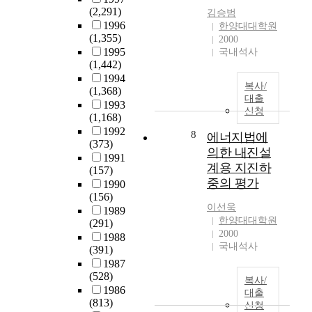
차
어
(2,291)
김승범
이
도
1996
한양대대학원
가
그
(1,355)
2000
나
방
1995
국내석사
는
법
(1,442)
지
론
1994
복사/
도
적
(1,368)
대출
밝
인
1993
신청
혀
것
(1,168)
보
에
1992
8
에너지법에
(373)
고
서
의한 내진설
1991
자
매
계용 지진하
(157)
하
우
중의 평가
1990
였
큰
(156)
다
차
이선욱
1989
.
이
한양대대학원
(291)
를
2000
1988
이
갖
국내석사
(391)
를
게
1987
위
된
(528)
복사/
해
다
1986
대출
본
.
(813)
신청
연
예