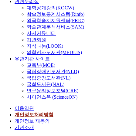
이
관련누리집
수
상
은
어
대학공개강의(KOCW)
가
관
음
그
학술정보통계시스템(Rinfo)
또
을
악
램
외국학술지지원센터(FRIC)
래
보
가
은
학술관계분석서비스(SAM)
애
였
들
간
착
사서커뮤니티
다
을
단
및
기관회원
.
놓
한
스
지식나눔(LOOK)
즉
고
기
트
의학전자도서관(MEDLIS)
,
볼
하
레
유관기관 사이트
불
때
학
스
교육부(MOE)
안
,
적
대
이
국립장애인도서관(NLD)
그
도
처
낮
들
국립중앙도서관(NL)
형
방
을
이
국회도서관(NAL)
을
식
수
어
연구윤리정보포털(CRE)
사
에
록
린
사이언스온 (ScienceON)
용
는
진
시
하
어
로
절
이용약관
여
떤
태
,
개인정보처리방침
형
영
도
어
개인정보 재동의
태
향
성
디
기관소개
의
을
숙
서
특
미