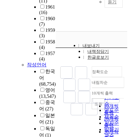
(11)
기
술
듣기
과
구
1961
검
을
거
는
(16)
사
위
의
중
1960
,
한
아
학
(7)
진
교
날
생
1959
로
육
로
(3)
들
태
은
그
1958
의
도
예
내보내기
패
(4)
또
성
술
내책장담기
러
1957
래
숙
그
한글로보기
다
(4)
애
검
자
작성언어
임
착
사
체
(
한국
정확도순
과
,
의
a
어
스
진
전
내림차순
n
(68,754)
정확도
트
로
문
a
영어
레
순
준
성
10개씩 출력
내림차순
l
(13,547)
스
인기도
비
을
o
중국
대
순
조회
행
습
10개씩
g
어
(27)
처
연도순
동
득
출력
p
방
일본
제목순
검
하
20개씩
a
식
어
(21)
저자순
사
기
출력
r
에
독일
를
발행기
위
30개씩
a
있
어
(1)
실
한
관순