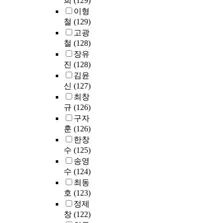
희
(129)
방
중
론
하
이형
식
다
,
기
철
(129)
에
회
각
시
는
고광
귀
전
작
어
철
(128)
분
공
한
떤
장유
석
별
건
영
진
(128)
을
의
축
향
실
김윤
특
가
을
시
수
신
(127)
중
주
하
성
최창
의
는
였
이
규
(126)
한
가
다
충
구자
명
를
.
분
훈
(126)
이
알
또
히
다
한창
아
한
수
.
수
(125)
보
진
용
본
송영
고
로
되
연
수
(124)
자
태
는
구
하
최동
도
매
는
였
호
(123)
성
우
피
다
정제
숙
강
터
.
창
(122)
과
력
아