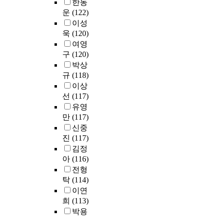
진
한
한동
이
로
역
운
(122)
젠
이
준
동
이성
만
러
비
의
욱
(120)
의
한
행
힘
여영
건
연
동
을
구
(120)
축
구
간
갖
설
박상
를
에
추
계
규
(118)
위
단
어
에
이상
해
순
야
있
설
선
(117)
상
만
어
정
유영
관
한
디
된
만
(117)
계
다
지
연
신중
수
.
털
구
를
진
(117)
특
디
문
알
히
김정
자
제
아
예
아
(116)
인
는
본
술
전형
프
다
후
의
탁
(114)
로
음
중
다
이연
세
과
다
양
스
희
(113)
같
회
한
의
박용
다
귀
분