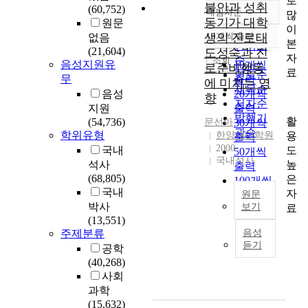
로
불안과 성취
(60,752)
내림차순
많
정확도
동기가 대학
원문
이
순
생의 진로태
10개씩 출력
없음
내림차순
본
인기도
(21,604)
도성숙과 진
자
순
조회
음성지원유
10개씩
로준비행동
료
연도순
무
출력
에 미치는 영
제목순
음성
20개씩
향
저자순
지원
출력
발행기
활
(54,736)
문선아
30개씩
관순
학위유형
용
한양대대학원
출력
2000
도
국내
50개씩
국내석사
높
석사
출력
(68,805)
은
100개씩
국내
자
출력
원문
박사
보기
료
(13,551)
본
주제분류
음성
연
듣기
공학
구
(40,268)
에
사회
서
과학
는
(15,632)
대