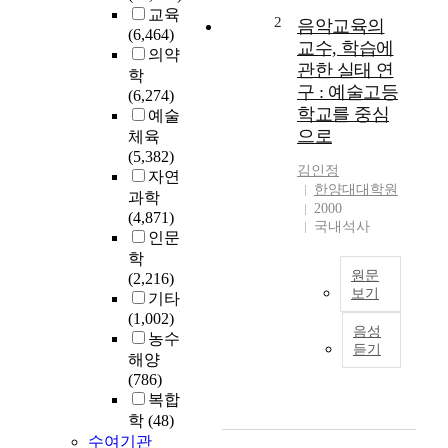
교육
학
2
음악교육의
(6,464)
생
교수, 학습에
의약
들
관한 실태 연
학
이
구 : 예술고등
(6,274)
진
학교를 중심
예술
로
으로
체육
를
(5,382)
선
김인정
자연
택
한양대대학원
과학
하
2000
(4,871)
고
국내석사
인문
준
학
비
원문
(2,216)
하
보기
기타
는
(1,002)
데
예
음성
농수
있
술
듣기
어
해양
을
불
(786)
통
안
복합
한
과
교
학
(48)
성
육
수여기관