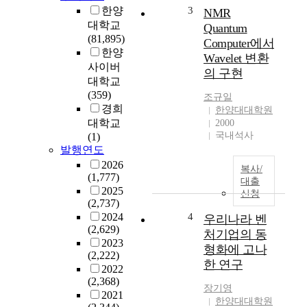
취
(
한양
3
NMR
동
E
대학교
Quantum
기
d
(81,895)
Computer에서
두
u
한양
Wavelet 변환
가
c
사이버
의 구현
지
a
대학교
심
t
(359)
조규일
리
i
경희
한양대대학원
적
o
대학교
2000
변
n
국내석사
(1)
인
t
발행연도
이
h
2026
복사/
진
r
(1,777)
대출
로
o
2025
신청
태
u
(2,737)
도
g
2024
4
우리나라 벤
성
h
(2,629)
처기업의 동
숙
A
2023
형화에 고나
및
r
(2,222)
한 연구
진
t
2022
(2,368)
로
)
장기영
2021
준
인
한양대대학원