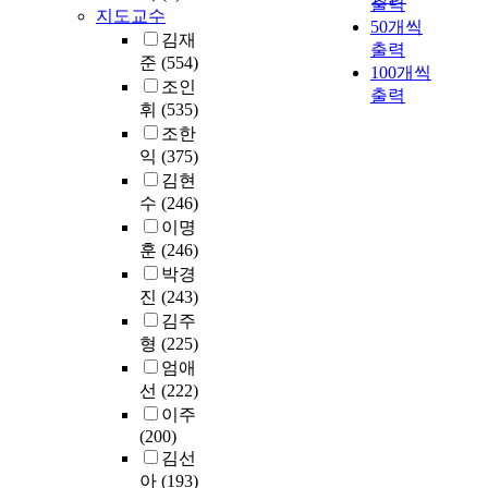
출력
d
어
지도교수
시
목
i
50개씩
서
하
적
김재
g
출력
지
였
적
준
(554)
m
100개씩
각
다
기
조인
)
출력
된
.
능
휘
(535)
에
부
으
조한
서
모
먼
로
익
(375)
디
의
저
서
지
김현
양
불
의
털
수
(246)
육
안
예
패
이명
태
및
술
러
도
훈
(246)
성
이
다
와
박경
취
존
임
감
진
(243)
동
재
(
성
김주
기
함
d
지
와
형
(225)
을
i
수
진
말
엄애
g
에
로
한
선
(222)
i
따
태
다
이주
t
라
도
.
(200)
a
어
성
따
김선
l
떤
숙
라
아
(193)
p
차