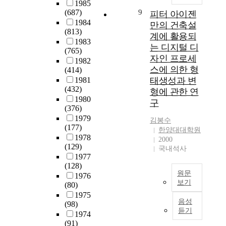
1985
구
술
(687)
9
피터 아이젠
에
을
1984
만의 건축설
서
통
(813)
계에 활용되
는
한
1983
는 디지털 디
서
교
(765)
자인 프로세
울
육
1982
스에 의한 형
(414)
에
은
1981
태생성과 변
소
전
(432)
재
인
형에 관한 연
1980
하
교
구
(376)
는
육
1979
4
김봉수
을
(177)
한양대대학원
년
달
1978
2000
제
성
(129)
국내석사
대
하
1977
학
기
(128)
교
위
원문
1976
전
한
보기
(80)
체
도
1975
급
학
구
음성
(98)
속
듣기
년
적
1974
한
3
․
(91)
디