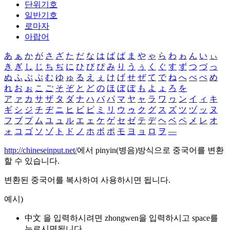
단위기호
일반기호
로마자
아랍어
あ
ぁ
か
が
さ
ざ
た
だ
な
は
ば
ぱ
ま
や
ゃ
ら
わ
ゎ
ん
い
ぃ
き
ぎ
し
じ
ち
ぢ
に
ひ
び
ぴ
み
り
う
ぅ
く
ぐ
す
ず
つ
づ
っ
ぬ
ふ
ぶ
ぷ
む
ゆ
ゅ
る
え
ぇ
け
げ
せ
ぜ
て
で
ね
へ
べ
ぺ
め
れ
お
ぉ
こ
ご
そ
ぞ
と
ど
の
ほ
ぼ
ぽ
も
よ
ょ
ろ
を
ア
ァ
カ
サ
ザ
タ
ダ
ナ
ハ
バ
パ
マ
ヤ
ャ
ラ
ワ
ヮ
ン
イ
ィ
キ
ギ
シ
ジ
チ
ヂ
ニ
ヒ
ビ
ピ
ミ
リ
ウ
ゥ
ク
グ
ス
ズ
ツ
ヅ
ッ
ヌ
フ
ブ
プ
ム
ユ
ュ
ル
エ
ェ
ケ
ゲ
セ
ゼ
テ
デ
ヘ
ベ
ペ
メ
レ
オ
ォ
コ
ゴ
ソ
ゾ
ト
ド
ノ
ホ
ボ
ポ
モ
ヨ
ョ
ロ
ヲ
―
http://chineseinput.net/
에서 pinyin(병음)방식으로 중국어를 변환
할 수 있습니다.
변환된 중국어를 복사하여 사용하시면 됩니다.
예시)
中文 을 입력하시려면
zhongwen
을 입력하시고 space를
누르시면됩니다.