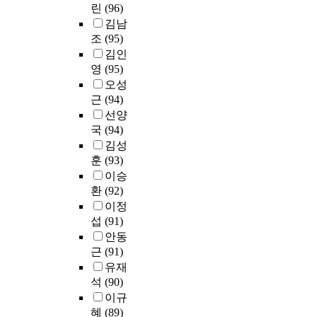
개
린
(96)
가
적
데
과
또
김남
상
,
정
래
조
(95)
관
이
을
애
김인
을
는
이
착
영
(95)
보
학
용
과
였
오성
생
하
스
고
들
근
(94)
여
트
,
의
선양
자
레
진
예
국
(94)
신
스
로
술
김성
의
대
태
적
훈
(93)
건
처
도
감
축
이승
방
성
성
을
환
(92)
식
숙
,
설
이정
에
과
실
명
섭
(91)
는
성
기
하
어
안동
취
의
고
떤
근
(91)
동
기
있
영
유재
기
량
음
향
석
(90)
는
,
을
을
유
신
이규
알
미
의
체
혜
(89)
수