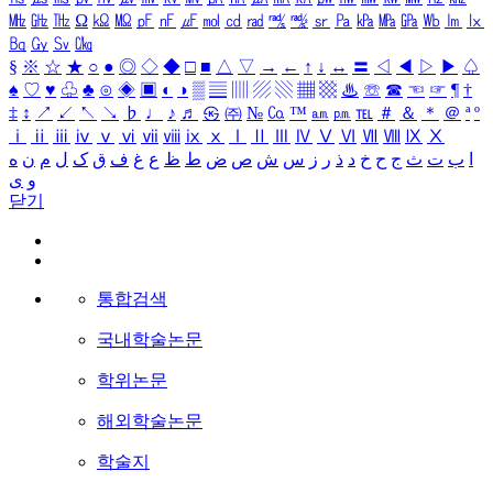
㎒
㎓
㎔
Ω
㏀
㏁
㎊
㎋
㎌
㏖
㏅
㎭
㎮
㎯
㏛
㎩
㎪
㎫
㎬
㏝
㏐
㏓
㏃
㏉
㏜
㏆
§
※
☆
★
○
●
◎
◇
◆
□
■
△
▽
→
←
↑
↓
↔
〓
◁
◀
▷
▶
♤
♠
♡
♥
♧
♣
⊙
◈
▣
◐
◑
▒
▤
▥
▨
▧
▦
▩
♨
☏
☎
☜
☞
¶
†
‡
↕
↗
↙
↖
↘
♭
♩
♪
♬
㉿
㈜
№
㏇
™
㏂
㏘
℡
＃
＆
＊
＠
ª
º
ⅰ
ⅱ
ⅲ
ⅳ
ⅴ
ⅵ
ⅶ
ⅷ
ⅸ
ⅹ
Ⅰ
Ⅱ
Ⅲ
Ⅳ
Ⅴ
Ⅵ
Ⅶ
Ⅷ
Ⅸ
Ⅹ
ا
ب
ت
ث
ج
ح
خ
د
ذ
ر
ز
س
ش
ص
ض
ط
ظ
ع
غ
ف
ق
ک
ل
م
ن
ه
و
ی
닫기
통합검색
국내학술논문
학위논문
해외학술논문
학술지