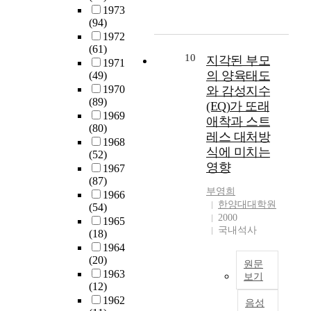
5
방
1973
지
0
법
(94)
털
명
적
1972
컴
(61)
의
기
퓨
10
지각된 부모
1971
대
능
터
의 양육태도
(49)
학
으
기
1970
와 감성지수
생
로
술
(89)
을
(EQ)가 또래
서
의
1969
표
예
애착과 스트
발
(80)
집
술
레스 대처방
달
1968
하
이
식에 미치는
과
(52)
여
존
영향
더
1967
특
재
불
(87)
성
한
부영희
어
1966
불
다
한양대대학원
(54)
현
안
는
2000
1965
대
검
의
국내석사
(18)
사
사
미
1964
회
,
이
(20)
의
원문
성
며
1963
보기
경
취
,
(12)
향
본
동
예
1962
음성
은
연