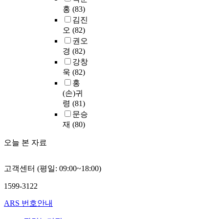
래
기
만
관
홍
(83)
지
때
의
계
김진
향
문
작
가
오
(82)
성
이
품
있
,
권오
다
에
는
책
.
경
(82)
일
가
임
강창
관
?
감
한
욱
(82)
적
요
국
홍
으
넷
인
인
(손)귀
로
째
이
으
령
(81)
나
,
진
로
타
문승
부
로
세
난
재
(80)
모
태
계
다
의
도
적
오늘 본 자료
.
양
성
인
육
숙
명
일
태
과
성
고객센터 (평일: 09:00~18:00)
반
도
더
을
적
와
1599-3122
높
떨
으
감
은
치
로
ARS 번호안내
성
정
는
다
지
적
많