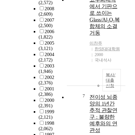
(2,572)
두
r
에서 기판으
2008
었
t
로 쓰이는
(2,609)
다
)
Glass/Al₂O₃복
2007
.
인
(2,500)
합체의 소결
또
가
2006
거동
이
?
(1,822)
러
2005
이찬주
한
이
(3,121)
한양대대학원
관
두
2004
2000
련
가
(2,172)
국내석사
성
지
2003
이
예
(1,946)
복사/
남
술
2002
대출
(2,376)
학
교
신청
2001
생
육
(2,386)
과
에
7
전이성 뇌종
2000
여
관
양의 1년간
(2,391)
학
한
추적 관찰연
1999
생
의
구 : 불량한
(2,121)
에
문
1998
예후와의 연
따
은
(2,062)
관성
라
적
1997