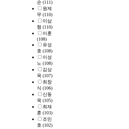
도
순
(111)
.
분
야
입
원제
석
중
연
첫
무
(110)
을
에
유
째
이삼
실
서
와
,
형
(110)
시
도
적
부
하
이훈
조
용
모
였
(108)
기
방
의
다
유성
교
법
양
.
육
호
(108)
을
육
이
이성
밝
태
이
가
노
(108)
히
도
에
장
김상
는
가
따
강
욱
(107)
데
또
른
조
그
최창
래
본
되
목
식
(106)
애
연
는
적
신동
착
구
예
이
욱
(105)
과
의
술
있
스
최재
결
고
다
트
훈
(103)
과
등
.
레
조민
는
학
스
호
(102)
다
교
피
대