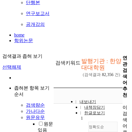
단행본
연구보고서
공개강의
home
학위논문
검색결과 좁혀 보기
연
발행기관 : 한양
검색키워드
관
대대학원
선택해제
검
(검색결과
82,356
건)
색
어
좁혀본 항목 보기
추
순서
천
내보내기
검색량순
이
내책장담기
가나다순
한글로보기
검
원문유무
1
색
원문
어
정확도순
있음