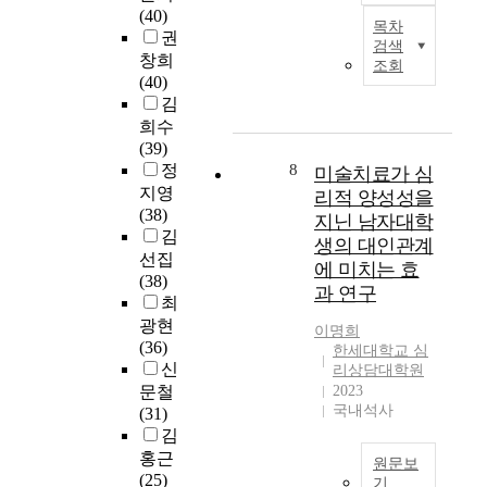
인
e
세
국
(40)
교
문
정
목차
원
g
대
문
권
,
화
부
검색
과
e
학
초
창희
한
교
가
조회
예
f
교
록
(40)
세
육
지
산
r
대
영
김
대
의
원
을
e
학
국
희수
학
조
한
투
s
원
․
(39)
교
절
문
자
h
음
캐
정
8
음
미술치료가 심
효
화
하
m
악
나
악
지영
과
리적 양성성을
사
고
e
과
다
치
(38)
를
업
지닌 남자대학
있
n
문
․
료
김
검
비
생의 대인관계
으
o
화
중
대
선집
증
용
면
에 미치는 효
n
예
국
학
(38)
하
은
서
과 연구
a
술
피
원
최
는
8
도
d
경
아
과
데
광현
5
이명희
보
u
영
노
정
목
(36)
5
한세대학교 심
다
l
전
급
이
적
신
.
리상담대학원
효
t
공
수
생
이
문철
2023
8
율
m
이
평
겨
국내석사
있
(31)
0
적
e
지
가
나
다
김
억
이
d
환
요
면
.
위
홍근
고
원문보
i
본
목
서
이
안
(25)
기
능