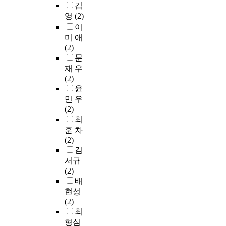
대
났
비
주
김
를
정
n
치
로
노
상
다
수
2
영
(2)
준
폭
,
료
구
급
논
.
준
회
이
비
력
e
후
분
수
문
은
,
함
미 애
에
c
의
하
평
은
둘
중
매
에
(2)
대
o
대
고
가
총
째
국
회
있
문
한
n
인
,
제
4
,
내
5
어
국
재 우
o
관
이
도
7
국
에
0
서
가
(2)
m
계
들
가
편
민
서
분
실
의
윤
i
변
이
도
으
정
중
씩
천
적
민 우
c
화
‘
입
로
체
하
총
적
극
(2)
l
도
기
되
서
성
위
8
“
적
최
e
를
여
었
,
,
권
회
단
인
훈 차
v
살
도
고
연
다
이
노
기
개
(2)
e
펴
’
현
도
문
며
래
선
입
김
l
보
를
재
별
화
시
부
교
이
,
서규
았
매
음
연
수
민
르
준
시
f
(2)
다
개
악
구
용
들
기
비
작
a
배
.
로
분
유
성
의
,
교
되
m
현성
하
야
형
,
문
바
육
었
i
연
(2)
여
뿐
,
인
화
디
안
다
l
구
최
‘
아
연
권
향
퍼
”
(
y
도
형심
지
니
구
태
유
커