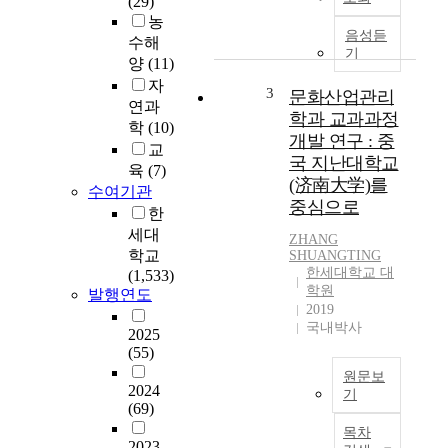
(29)
부
s
농
선
s
음성듣
수해
교
t
기
양
(11)
실
u
자
습
d
3
문화산업관리
을
연과
y
학과 교과과정
중
학
(10)
f
개발 연구 : 중
심
교
o
국 지난대학교
으
c
육
(7)
(济南大学)를
로
u
수여기관
중심으로
-
s
한
지
e
세대
ZHANG
금
d
학교
SHUANGTING
까
o
한세대학교 대
(1,533)
지
n
학원
발행연도
청
B
2019
년
국내박사
a
2025
대
r
(55)
학
o
원문보
생
n
2024
기
단
(69)
a
본
기
n
목차
연
선
2023