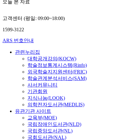
성
장
오늘 본 자료
e
검
도
수
a
화
을
하
경
에
n
사
를
평
d
수
목
기
적
출
d
를
매
가
s
용
적
위
고객센터 (평일: 09:00~18:00)
,
동
e
실
개
제
e
성
으
해
역
한
n
시
변
도
n
1599-3122
이
로
자
사
현
c
하
수
를
과
인
하
가
적
장
e
여
로
모
ARS 번호안내
M
권
였
평
,
경
o
대
포
범
a
태
다
가
신
찰
n
관련누리집
인
함
적
d
도
.
불
학
관
s
관
대학공개강의(KOCW)
하
으
s
에
산
안
적
의
m
계
학술정보통계시스템(Rinfo)
였
로
e
미
둥
척
근
소
a
하
다
운
외국학술지지원센터(FRIC)
n
치
성
도
거
극
r
위
.
영
학술관계분석서비스(SAM)
(
는
지
와
들
적
t
영
이
하
사서커뮤니티
1
영
난
상
을
인
p
역
를
고
기관회원
9
향
시
태
살
대
h
별
바
있
7
지식나눔(LOOK)
을
에
-
펴
응
o
변
탕
는
8
의학전자도서관(MEDLIS)
분
위
특
보
이
n
화
으
여
)
석
유관기관 사이트
치
성
았
문
e
정
로
러
의
한
교육부(MOE)
한
불
다
제
s
도
다
나
연
결
지
안
국립장애인도서관(NLD)
.
이
,
를
음
라
구
과
난
척
국립중앙도서관(NL)
그
며
a
분
의
의
유
종
대
도
국회도서관(NAL)
후
경
n
석
연
급