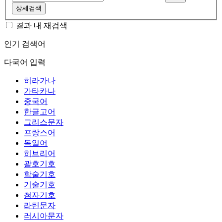
상세검색
결과 내 재검색
인기 검색어
다국어 입력
히라가나
가타카나
중국어
한글고어
그리스문자
프랑스어
독일어
히브리어
괄호기호
학술기호
기술기호
첨자기호
라틴문자
러시아문자