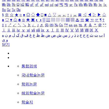
㎒
㎓
㎔
Ω
㏀
㏁
㎊
㎋
㎌
㏖
㏅
㎭
㎮
㎯
㏛
㎩
㎪
㎫
㎬
㏝
㏐
㏓
㏃
㏉
㏜
㏆
§
※
☆
★
○
●
◎
◇
◆
□
■
△
▽
→
←
↑
↓
↔
〓
◁
◀
▷
▶
♤
♠
♡
♥
♧
♣
⊙
◈
▣
◐
◑
▒
▤
▥
▨
▧
▦
▩
♨
☏
☎
☜
☞
¶
†
‡
↕
↗
↙
↖
↘
♭
♩
♪
♬
㉿
㈜
№
㏇
™
㏂
㏘
℡
＃
＆
＊
＠
ª
º
ⅰ
ⅱ
ⅲ
ⅳ
ⅴ
ⅵ
ⅶ
ⅷ
ⅸ
ⅹ
Ⅰ
Ⅱ
Ⅲ
Ⅳ
Ⅴ
Ⅵ
Ⅶ
Ⅷ
Ⅸ
Ⅹ
ا
ب
ت
ث
ج
ح
خ
د
ذ
ر
ز
س
ش
ص
ض
ط
ظ
ع
غ
ف
ق
ک
ل
م
ن
ه
و
ی
닫기
통합검색
국내학술논문
학위논문
해외학술논문
학술지