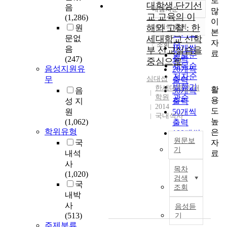
로
대학생 단기선
음
내림차순
많
정확도
교 교육의 이
(1,286)
이
순
해와 고찰 : 한
10개씩 출력
원
내림차순
본
인기도
문없
세대학교 신학
자
순
조회
10개씩
음
부 선교실습을
료
연도순
출력
(247)
중심으로
제목순
음성지원유
20개씩
저자순
무
심대섭
출력
발행기
한세대학교 대
활
음
30개씩
학원
관순
용
성 지
출력
2014
도
원
50개씩
국내석사
높
(1,062)
출력
학위유형
은
100개씩
원문보
자
국
출력
기
료
내석
국
사
목차
문
(1,020)
검색
요
국
조회
약
내박
대
사
음성듣
학
(513)
기
생
주제분류