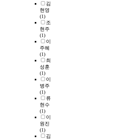
r
양
였
이
야
족
김
해
실
관
가
u
성
다
에
별
적
현영
서
시
과
의
s
성
.
본
로
국
(1)
지
하
신
개
e
성
연
연
조
민
조
역
였
앙
입
.
유
구
구
사
정
의
으
현주
관
과
I
형
모
에
하
체
문
며
(1)
,
노
t
화
형
서
여
성
화
,
이
공
력
a
를
은
는
표
은
자
통
주혜
동
에
l
확
문
국
와
다
본
제
(1)
체
도
s
인
화
내
그
문
을
집
최
의
불
o
하
매
피
래
화
능
단
성훈
식
구
i
였
개
아
프
수
동
에
(1)
을
하
d
다
자
노
로
용
적
는
이
심
고
e
.
의
급
정
성
으
일
병주
어
가
n
양
역
수
리
과
로
상
(1)
주
정
t
적
량
평
하
부
접
적
류
기
폭
i
분
을
가
였
적
근
학
현수
위
력
f
석
독
제
다
(
하
교
(1)
함
은
i
도
립
도
.
-
여
생
이
이
근
e
구
변
를
연
)
문
활
다
원진
절
d
로
수
발
구
상
화
외
.
(1)
되
t
대
로
전
결
관
사
에
이
김
고
h
인
,
적
과