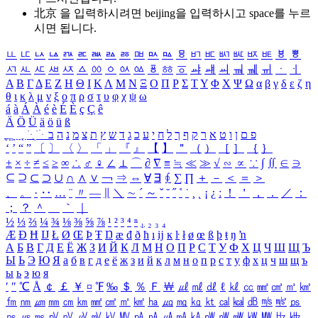
北京 을 입력하시려면
beijing
을 입력하시고 space를 누르
시면 됩니다.
ㅥ
ㅦ
ㅧ
ㅨ
ㅩ
ㅪ
ㅫ
ㅬ
ㅭ
ㅮ
ㅯ
ㅰ
ㅱ
ㅲ
ㅳ
ㅴ
ㅵ
ㅶ
ㅷ
ㅸ
ㅹ
ㅺ
ㅻ
ㅼ
ㅽ
ㅾ
ㅿ
ㆀ
ㆁ
ㆂ
ㆃ
ㆄ
ㆅ
ㆆ
ㆇ
ㆈ
ㆉ
ㆊ
ㆋ
ㆌ
ㆍ
ㆎ
Α
Β
Γ
Δ
Ε
Ζ
Η
Θ
Ι
Κ
Λ
Μ
Ν
Ξ
Ο
Π
Ρ
Σ
Τ
Υ
Φ
Χ
Ψ
Ω
α
β
γ
δ
ε
ζ
η
θ
ι
κ
λ
μ
ν
ξ
ο
π
ρ
σ
τ
υ
φ
χ
ψ
ω
á
à
Á
À
é
è
É
È
ç
Ç
ê
Ä
Ö
Ü
ä
ö
ü
ß
ְ
ֳ
ֲ
ֱ
ָ
ַ
ֵ
ֶ
ִ
ֹ
ּ
ֻ
ׂ
ׁ
ּ
ב
ה
נ
מ
צ
ת
ץ
ש
ד
ג
כ
ע
י
ח
ל
ך
ף
ק
ר
א
ט
ו
ן
ם
פ
‘
’
“
”
〔
〕
〈
〉
「
」
『
』
【
】
＂
（
）
［
］
｛
｝
±
×
÷
≠
≤
≥
∞
∴
♂
♀
∠
⊥
⌒
∂
∇
≡
≒
≪
≫
√
∽
∝
∵
∫
∬
∈
∋
⊆
⊇
⊂
⊃
∪
∩
∧
∨
￢
⇒
⇔
∀
∃
∮
∑
∏
＋
－
＜
＝
＞
、
。
·
‥
…
¨
〃
―
∥
＼
∼
´
～
ˇ
˘
˝
˚
˙
¸
˛
¡
¿
ː
！
＇
，
．
／
：
；
？
＾
＿
｀
｜
½
⅓
⅔
¼
¾
⅛
⅜
⅝
⅞
¹
²
³
⁴
ⁿ
₁
₂
₃
₄
Æ
Ð
Ħ
Ĳ
Ł
Ø
Œ
Þ
Ŧ
Ŋ
æ
đ
ð
ħ
ı
ĳ
ĸ
ŀ
ł
ø
œ
ß
þ
ŧ
ŋ
ŉ
А
Б
В
Г
Д
Е
Ё
Ж
З
И
Й
К
Л
М
Н
О
П
Р
С
Т
У
Ф
Х
Ц
Ч
Ш
Щ
Ъ
Ы
Ь
Э
Ю
Я
а
б
в
г
д
е
ё
ж
з
и
й
к
л
м
н
о
п
р
с
т
у
ф
х
ц
ч
ш
щ
ъ
ы
ь
э
ю
я
′
″
℃
Å
￠
￡
￥
¤
℉
‰
＄
％
Ｆ
￦
㎕
㎖
㎗
ℓ
㎘
㏄
㎣
㎤
㎥
㎦
㎙
㎚
㎛
㎜
㎝
㎞
㎟
㎠
㎡
㎢
㏊
㎍
㎎
㎏
㏏
㎈
㎉
㏈
㎧
㎨
㎰
㎱
㎲
㎳
㎴
㎵
㎶
㎷
㎸
㎹
㎀
㎁
㎂
㎃
㎄
㎺
㎻
㎽
㎾
㎿
㎐
㎑