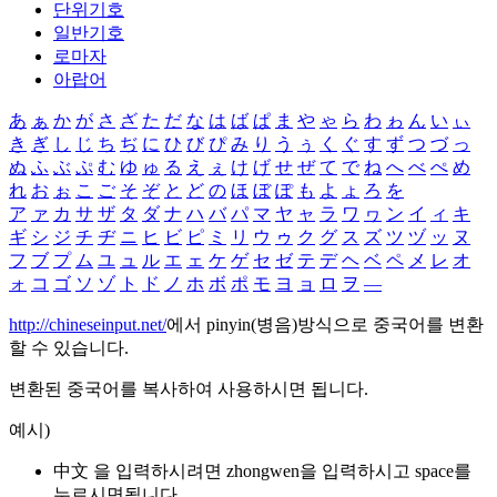
단위기호
일반기호
로마자
아랍어
あ
ぁ
か
が
さ
ざ
た
だ
な
は
ば
ぱ
ま
や
ゃ
ら
わ
ゎ
ん
い
ぃ
き
ぎ
し
じ
ち
ぢ
に
ひ
び
ぴ
み
り
う
ぅ
く
ぐ
す
ず
つ
づ
っ
ぬ
ふ
ぶ
ぷ
む
ゆ
ゅ
る
え
ぇ
け
げ
せ
ぜ
て
で
ね
へ
べ
ぺ
め
れ
お
ぉ
こ
ご
そ
ぞ
と
ど
の
ほ
ぼ
ぽ
も
よ
ょ
ろ
を
ア
ァ
カ
サ
ザ
タ
ダ
ナ
ハ
バ
パ
マ
ヤ
ャ
ラ
ワ
ヮ
ン
イ
ィ
キ
ギ
シ
ジ
チ
ヂ
ニ
ヒ
ビ
ピ
ミ
リ
ウ
ゥ
ク
グ
ス
ズ
ツ
ヅ
ッ
ヌ
フ
ブ
プ
ム
ユ
ュ
ル
エ
ェ
ケ
ゲ
セ
ゼ
テ
デ
ヘ
ベ
ペ
メ
レ
オ
ォ
コ
ゴ
ソ
ゾ
ト
ド
ノ
ホ
ボ
ポ
モ
ヨ
ョ
ロ
ヲ
―
http://chineseinput.net/
에서 pinyin(병음)방식으로 중국어를 변환
할 수 있습니다.
변환된 중국어를 복사하여 사용하시면 됩니다.
예시)
中文 을 입력하시려면
zhongwen
을 입력하시고 space를
누르시면됩니다.