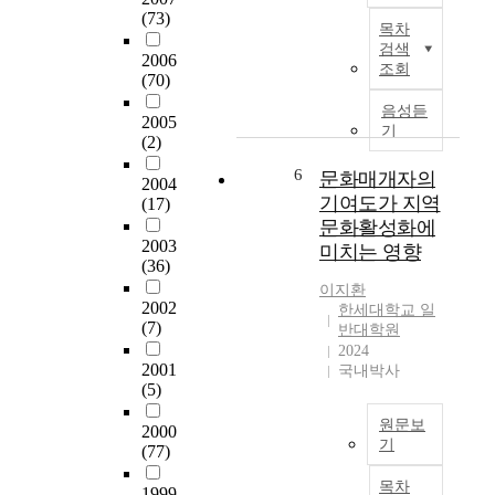
중
e
매
본
(73)
요
요
c
목차
김
연
한
성
검색
t
한
2006
구
요
을
조회
v
(70)
것
는
인
인
e
은
대
으
음성듣
식
r
2005
1
학
로
기
하
i
(2)
9
생
인
고
f
9
의
식
6
문화매개자의
동
i
2004
7
국
하
의
기여도가 지역
(17)
e
년
민
였
하
문화활성화에
d
숙
정
다
고
2003
t
미치는 영향
명
체
.
(36)
있
h
여
성
2
다
이지환
e
자
과
0
2002
한세대학교 일
.
e
대
다
(7)
1
반대학원
그
f
학
문
8
2024
러
f
교
2001
화
국내박사
년
나
e
(5)
에
수
중
구
c
서
용
국
체
원문보
t
2000
음
성
의
적
기
o
(77)
악
이
1
인
f
문
치
인
인
목차
전
e
1999
화