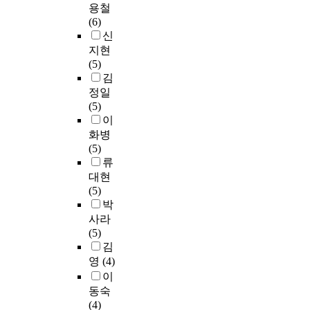
의
이
l
움
용철
역
하
음
높
격
몽
요
에
l
을
(6)
할
는
악
은
차
골
구
많
e
경
신
에
평
치
것
를
의
에
은
g
험
지현
주
가
료
으
해
한
따
국
e
하
(5)
목
방
대
로
소
대
른
가
f
고
김
해
법
학
나
하
학
철
에
r
있
왔
이
정일
원
타
기
교
저
서
e
는
으
다
(5)
에
났
위
에
한
가
s
심
나
.
이
서
으
해
모
준
정
h
리
,
급
화병
학
며
시
집
비
폭
m
적
이
수
(5)
위
,
민
공
와
력
e
양
들
평
류
논
인
문
고
잘
방
n
성
의
가
대현
문
구
화
문
짜
지
w
성
역
제
(5)
이
통
향
을
여
법
i
을
량
도
박
나
계
유
탑
진
이
t
지
이
를
사라
오
학
권
재
교
점
h
닌
정
잘
(5)
기
적
확
하
육
차
e
2
책
활
김
시
특
대
여
훈
제
x
1
실
용
작
영
(4)
성
방
대
련
정
p
세
현
하
한
에
이
안
상
이
되
e
남
과
면
1
따
동숙
을
자
실
는
r
자
정
학
9
른
(4)
모
를
시
가