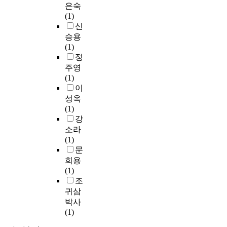
이
업
다
를
있
은숙
e
관
지
으
는
있
을
른
위
지
(1)
e
계
역
로
다
는
활
처
해
않
신
m
변
문
변
음
것
성
치
본
으
승용
o
화
화
화
과
으
화
를
논
며
(1)
t
척
활
시
같
로
할
제
문
,
정
i
도
성
킬
다
나
수
공
은
이
주영
o
(
화
수
.
타
있
하
먼
에
(1)
n
R
를
있
첫
났
는
지
저
대
이
a
C
종
는
째
다
요
않
,
한
l
성옥
S
속
방
,
.
인
았
단
원
b
(1)
)
변
안
연
으
다
기
인
e
강
를
수
을
구
셋
로
.
선
분
h
사
소라
로
모
유
째
문
프
교
석
a
용
(1)
설
색
형
,
화
로
의
가
v
하
문
정
하
에
국
예
그
정
운
i
여
희용
하
기
있
민
술
램
의
데
o
사
(1)
였
위
어
정
전
의
를
가
r
전
조
으
해
서
체
문
효
이
정
,
사
며
피
귀삼
는
성
인
과
해
폭
d
후
,
아
박사
먼
과
력
를
하
력
e
추
기
노
(1)
저
다
양
검
고
현
p
후
여
급
M
문
성
증