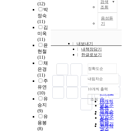
의
의
e
대
검색
성
와
(12)
정
.
있
구
식
문
조회
l
학
화
는
박
이
다
의
이
제
f
생
에
달
자
정숙
주
.
목
있
라
음성듣
-
의
미
리
리
(11)
요
그
적
기
어
고
e
대
치
,
를
김
결
러
은
야
인
s
인
는
자
잡
미옥
과
나
집
하
식
t
관
구
신
았
(11)
는
다
단
며
되
e
계
조
의
내보내기
고
윤
다
양
음
둘
던
e
를
적
실
내책장담기
교
음
현철
한
악
째
가
m
위
한글로보기
영
력
육
과
(11)
요
치
,
정
.
한
향
을
과
같
채
인
료
선
폭
미
을
평
임
다
정확도순
은경
으
가
교
력
T
술
실
가
상
.
(11)
로
대
에
에
h
치
증
받
내림차순
훈
첫
주
정확도
지
학
대
대
e
료
적
고
련
째
역
생
유연
순
한
해
10개씩 출력
d
의
으
학
내림차순
을
,
간
의
(10)
인기도
신
서
e
효
로
생
통
대
의
정
유
순
조회
학
국
m
10개씩
과
분
들
해
학
문
서
승지
연도순
적
내
o
성
출력
석
로
음
생
화
불
(9)
제목순
,
외
g
에
20개씩
하
하
악
은
격
안
유
신
저자순
연
r
대
고
여
출력
치
인
차
에
용봉
앙
구
발행기
a
한
자
금
30개씩
료
권
가
미
(8)
적
자
관순
p
연
하
그