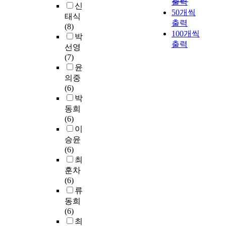
출력
사
태
발
치
신
고
와
h
구
였
다
50개씩
를
도
생
는
태식
찰
실
i
이
다
음
배
출력
와
하
영
(8)
을
무
c
다
.
단
출
100개씩
국
고
향
박
통
자
c
.
기
계
하
민
출력
있
을
선영
한
들
h
존
를
고
정
으
알
(7)
자
은
a
연
문
도
있
체
며
아
윤
기
국
r
구
화
전
다
성
2
보
점
의중
가
a
를
정
하
.
에
0
기
검
(6)
의
c
위
책
는
본
비
1
위
이
박
적
t
한
연
계
연
해
4
함
있
극
동희
e
대
구
기
구
다
년
이
어
적
(6)
r
상
들
를
의
문
이
다
야
인
이
i
자
은
제
목
화
후
.
하
개
승윤
s
는
문
공
적
수
시
본
고
입
(6)
t
대
화
하
은
용
진
연
,
을
최
i
인
매
여
숙
성
핑
구
셋
촉
훈차
c
관
개
성
명
의
정
를
째
구
(6)
s
계
자
취
여
인
부
위
,
해
류
o
에
의
감
자
식
는
해
선
왔
f
동희
서
개
을
대
정
지
중
교
다
c
(6)
어
념
갖
학
도
역
국
지
.
o
최
려
적
게
교
가
별
내