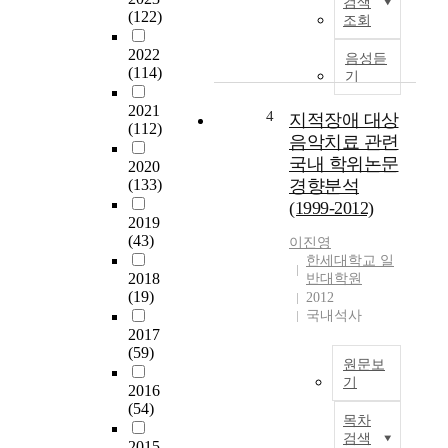
d
검색
구
(122)
교
조회
K
에
는
e
서
2022
그
음성듣
n
(114)
는
기
가
n
중
치
y
2021
국
4
에
지적장애 대상
'
(112)
의
대
음악치료 관련
s
경
한
a
국내 학위논문
2020
제
많
n
(133)
경향분석
성
은
a
(1999-2012)
장
논
l
2019
에
의
(43)
y
이진영
따
가
한세대학교 일
s
른
진
2018
반대학원
i
문
(19)
행
2012
s
화
국내석사
되
m
산
2017
어
e
(59)
업
져
t
원문보
발
왔
h
기
2016
전
다
o
(54)
국
을
.
목차
d
문
촉
논
검색
s
2015
초