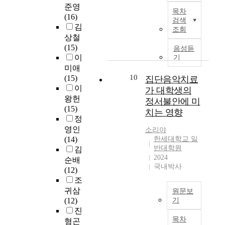
로
0
선
〈
준영
a
계
름
단
악
총
목차
년
교
국
(16)
r
의
속
하
치
검색
8
이
를
문
김
t
어
에
급
조회
료
1
후
준
초
p
상철
려
서
수
전
5
중
비
록
h
(15)
움
,
평
음성듣
공
부
국
하
〉
o
이
을
기
문
가
이
의
전
기
n
살
미애
화
제
두
설
지
위
e
10
펴
(15)
집단음악치료
매
도
개
문
역
해
국
d
보
이
개
는
가 대학생의
의
조
에
서
가
e
고
왕헌
자
제
정서불안에 미
학
사
문
는
의
p
,
(15)
의
한
부
치는 영향
자
화
적
개
e
심
정
실
된
과
료
산
어
입
n
리
천
인
영인
소리야
정
를
업
도
이
d
적
적
원
(14)
한세대학교 일
과
활
관
첫
필
e
양
반대학원
역
만
김
1
용
련
째
요
n
2024
성
량
상
순배
4
하
지
,
하
국내박사
c
성
이
을
(12)
개
여
원
확
지
e
을
지
받
조
의
분
을
실
않
a
지
역
는
귀삼
대
원문보
석
지
한
은
n
닌
문
콩
(12)
기
학
하
속
목
가
d
남
화
쿠
진
원
였
하
본
적
정
s
자
활
르
목차
형곤
과
다
고
연