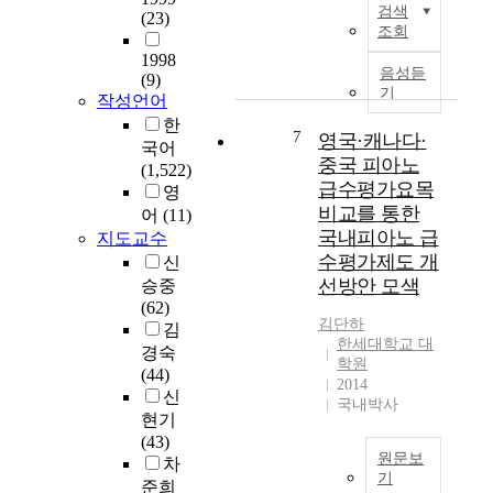
료
권
당
검색
략
(23)
m
매
대
태
평
조회
적
o
개
학
도
균
방
1998
t
자
원
에
음성듣
G
(9)
안
i
의
석
기
미
D
작성언어
에
o
기
사
치
P
한
대
n
여
7
과
영국·캐나다·
는
는
한
국어
a
도
정
영
중국 피아노
9
논
(1,522)
l
가
이
향
,
급수평가요목
의
영
b
지
시
을
8
비교를 통한
는
어
(11)
e
역
작
살
0
너
국내피아노 급
지도교수
h
문
된
펴
0
무
수평가제도 개
a
신
화
후
보
달
나
v
선방안 모색
승중
활
,
고
러
도
i
(62)
성
이
,
이
미
김단하
o
김
화
어
그
며
한세대학교 대
미
r
경숙
에
서
인
2
학원
하
o
(44)
미
이
과
0
2014
다
f
신
치
화
관
국내박사
1
.
c
는
현기
여
계
7
막
o
영
(43)
자
에
년
대
원문보
l
향
차
대
서
중
한
기
l
한
준희
학
다
국