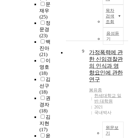
a
연
비
부
를
(
문
동
i
본
구
교
터
위
약
재우
목차
적
m
연
는
를
였
해
1
검색
(25)
인
m
구
문
통
다
수
조회
4
정
방
e
는
화
한
.
도
조
문경
안
r
심
민
국
1
음성듣
권
4
(23)
을
s
리
주
내
기
9
내
9
백
찾
i
적
주
피
9
한
1
진아
는
o
양
의
아
9
가정폭력에 관
7
국
2
(21)
데
n
성
의
노
년
한 신임경찰관
국
억
이
에
b
성
확
급
이
적
의 인식과 영
원
영호
는
y
을
산
수
후
의
)
향요인에 관한
(18)
게
m
지
과
평
현
2
으
연구
김
으
e
닌
지
가
재
0
로
르
선구
d
남
역
제
까
대
중
봉유종
다
(18)
i
자
문
도
지
대
한세대학교 일
국
.
권
a
대
화
개
우
반 대학원
학
정
성
경자
t
학
자
선
2021
리
생
부
공
(18)
i
생
율
방
국내박사
나
을
는
적
김
n
의
성
안
라
대
2
인
지현
g
대
강
모
에
상
0
원문보
단
(17)
s
인
화
색
는
으
0
기
기
윤
m
관
흐
김
음