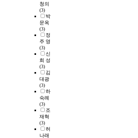
육
인
되
년
가
청의
k
3
대
동
발
의
산
었
대
정
(3)
e
0
적
기
표
차
둥
다
학
폭
박
d
일
으
를
된
이
성
.
생
력
문옥
a
부
로
가
지
를
의
대
들
방
(3)
t
터
부
지
적
분
지
상
에
지
정
g
9
족
게
장
석
난
자
게
및
e
주 영
월
하
되
애
한
시
는
있
피
n
(3)
3
였
고
대
결
는
실
어
해
d
신
0
다
,
상
과
인
험
서
자
e
일
희 성
.
이
음
성
구
집
의
보
r
까
(3)
이
를
악
별
밀
단
준
호
,
지
김
에
통
치
,
도
2
비
등
p
주
대광
본
해
료
전
가
0
된
에
a
1
(3)
연
매
전
공
높
명
단
관
r
회
하
구
우
공
,
으
과
기
한
e
6
는
긍
숙례
학
학
며
통
선
법
n
0
문
정
(3)
위
년
시
제
교
률
t
분
화
적
조
논
,
재
집
훈
」
s
씩
매
학
재혁
문
외
정
단
련
,
'
,
개
습
(3)
의
국
에
2
과
「
a
총
자
효
허
내
방
서
0
교
가
g
1
의
과
나래
용
문
문
명