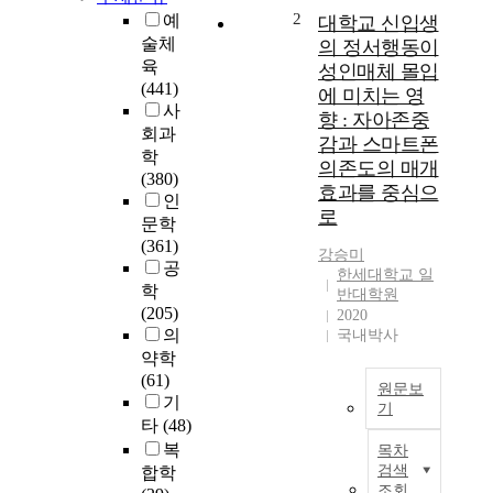
단
2
예
대학교 신입생
기
술체
의 정서행동이
선
육
성인매체 몰입
교
(441)
에 미치는 영
실
사
향 : 자아존중
습
회과
감과 스마트폰
교
학
의존도의 매개
육
(380)
효과를 중심으
의
인
이
로
문학
해
(361)
강승미
와
공
한세대학교 일
고
학
반대학원
찰
(205)
2020
-
의
국내박사
한
약학
세
(61)
대
원문보
기
기
학
타
(48)
교
T
복
목차
신
h
검색
합학
학
i
조회