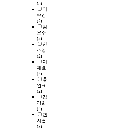
육
정
e
4
역
를
(3)
을
경
화
으
의
폭
,
회
량
거
이
정
험
사
로
필
력
p
동
을
둘
수경
리
,
업
무
요
범
a
안
‘
수
(2)
분
외
에
작
성
죄
r
미
공
있
김
석
국
투
위
을
의
e
술
유
게
하
은주
인
여
배
일
처
n
치
’
된
고
(2)
과
하
치
깨
벌
t
료
,
다
논
안
의
는
하
워
등
s
를
‘
.
의
소영
교
지
여
주
에
'
실
소
국
하
(2)
류
출
진
고
관
f
시
통
내
고
이
에
총
행
,
한
i
하
’
의
자
따
재호
액
하
청
특
n
였
,
경
하
라
(2)
이
였
년
례
a
고
‘
우
였
유
홍
크
다
대
법
l
,
촉
1
다
의
완표
다
.
학
」
e
미
진
9
.
미
(2)
.
실
생
이
d
술
’
8
본
한
김
그
험
들
제
u
치
의
7
연
차
러
집
강희
이
정
c
료
세
년
구
이
나
단
(2)
단
되
a
전
하
부
의
가
문
에
변
기
면
t
과
위
터
분
나
화
게
지연
선
서
i
미
요
피
석
타
소
는
(2)
교
가
o
술
소
아