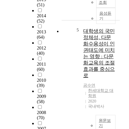
진
조회
의
a
(51)
록
하
들
n
음
기
음성듣
은
d
2014
악
위
기
대
(52)
e
치
한
체
x
료
5
방
대학생의 국민
적
2013
a
가
안
(64)
정체성, 다문
으
m
우
으
로
화수용성이 인
i
리
로
2012
청
권태도에 미치
n
나
(40)
문
년
e
는 영향 : 다문
라
화
대
d
화교육의 조절
에
2011
산
학
m
효과를 중심으
(60)
서
업
생
e
로
학
관
들
d
2010
문
련
의
i
(39)
공수연
으
인
단
t
한세대학교 대
로
재
기
학원
a
2009
정
양
선
(58)
2020
t
식
성
교
국내박사
e
으
을
에
2008
e
로
가
(70)
대
f
원문보
자
장
한
f
기
리
중
2007