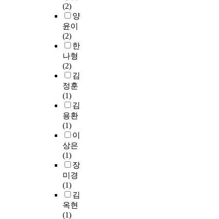
을
김
c
구
(2)
역
라
목
도
도
션
적
정
o
로
양
문
다
적
간
비
,
용
혜
m
는
화
양
윤이
영
의
활
악
할
외
p
한
활
한
(2)
역
관
성
기
수
,
o
국
성
분
한
,
계
화
연
있
2
s
형
화
야
나형
목
는
되
주
도
0
i
성
’
에
(2)
적
정
어
등
록
1
t
역
에
서
김
영
적
있
의
제
9
i
할
미
급
정훈
역
(
다
활
시
)
o
검
치
수
(1)
에
+
.
동
함
.
n
사
는
평
김
쓰
)
이
으
으
,
(
영
가
용환
인
상
러
로
로
그
a
K
향
제
(1)
측
관
한
구
써
러
n
S
을
도
이
정
관
문
성
그
나
d
R
통
가
도
상은
계
제
된
들
가
c
I
합
시
구
(1)
를
점
집
에
정
o
)
적
행
를
장
보
을
단
게
폭
m
를
으
되
구
미경
였
개
음
올
력
p
사
로
고
분
(1)
으
선
악
바
에
u
용
분
있
하
김
나
하
치
른
대
t
하
석
다
고
,
옥현
기
료
세
한
e
여
하
.
분
종
(1)
위
를
계
국