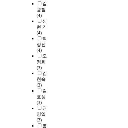
i
대
에
생
9
국
김
색
모
되
운
e
학
서
들
9
민
하
집
광철
어
데
n
생
어
은
년
정
고
하
(4)
야
우
c
이
떻
연
부
체
있
였
신
한
리
e
다
게
주
터
성
다
으
현 기
다
나
u
.
작
회
2
,
.
며
(4)
.
라
s
본
동
나
0
다
그
자
백
본
에
i
미
하
콩
1
문
중
발
정진
연
서
n
술
는
쿠
2
화
2
적
(4)
구
도
g
치
지
르
년
수
0
참
오
의
1
a
료
를
에
까
용
1
여
정희
목
9
d
프
구
참
지
성
8
지
(3)
적
9
u
로
조
여
국
,
년
원
김
은
7
l
그
적
하
내
인
도
자
현숙
단
년
t
램
으
는
대
권
중
4
(3)
기
1
m
은
로
것
학
태
국
0
김
선
1
e
2
검
과
원
도
경
명
교
호성
월
d
0
증
는
석
,
제
이
에
(3)
에
i
2
한
차
사
다
발
최
임
권
마
a
2
연
별
과
문
전
종
하
침
영일
l
년
구
된
정
화
3
모
는
내
(3)
o
5
는
학
에
교
위
집
청
「
홍
o
월
상
습
서