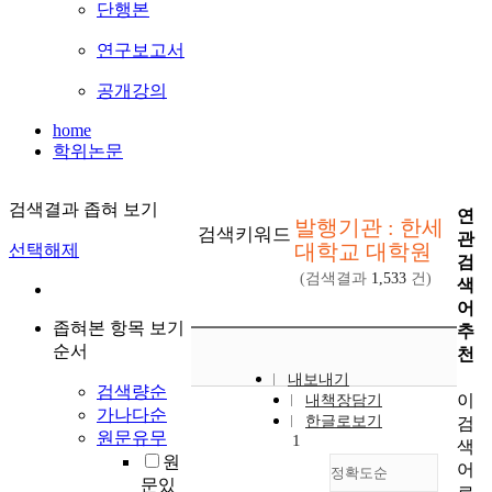
단행본
연구보고서
공개강의
home
학위논문
검색결과 좁혀 보기
연
발행기관 : 한세
검색키워드
관
대학교 대학원
선택해제
검
(검색결과
1,533
건)
색
어
좁혀본 항목 보기
추
순서
천
내보내기
검색량순
이
내책장담기
가나다순
한글로보기
검
원문유무
1
색
원
어
정확도순
문있