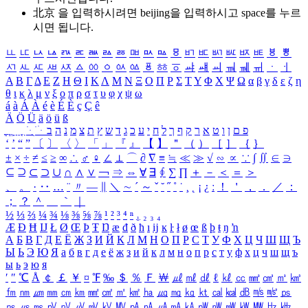
北京 을 입력하시려면
beijing
을 입력하시고 space를 누르
시면 됩니다.
ㅥ
ㅦ
ㅧ
ㅨ
ㅩ
ㅪ
ㅫ
ㅬ
ㅭ
ㅮ
ㅯ
ㅰ
ㅱ
ㅲ
ㅳ
ㅴ
ㅵ
ㅶ
ㅷ
ㅸ
ㅹ
ㅺ
ㅻ
ㅼ
ㅽ
ㅾ
ㅿ
ㆀ
ㆁ
ㆂ
ㆃ
ㆄ
ㆅ
ㆆ
ㆇ
ㆈ
ㆉ
ㆊ
ㆋ
ㆌ
ㆍ
ㆎ
Α
Β
Γ
Δ
Ε
Ζ
Η
Θ
Ι
Κ
Λ
Μ
Ν
Ξ
Ο
Π
Ρ
Σ
Τ
Υ
Φ
Χ
Ψ
Ω
α
β
γ
δ
ε
ζ
η
θ
ι
κ
λ
μ
ν
ξ
ο
π
ρ
σ
τ
υ
φ
χ
ψ
ω
á
à
Á
À
é
è
É
È
ç
Ç
ê
Ä
Ö
Ü
ä
ö
ü
ß
ְ
ֳ
ֲ
ֱ
ָ
ַ
ֵ
ֶ
ִ
ֹ
ּ
ֻ
ׂ
ׁ
ּ
ב
ה
נ
מ
צ
ת
ץ
ש
ד
ג
כ
ע
י
ח
ל
ך
ף
ק
ר
א
ט
ו
ן
ם
פ
‘
’
“
”
〔
〕
〈
〉
「
」
『
』
【
】
＂
（
）
［
］
｛
｝
±
×
÷
≠
≤
≥
∞
∴
♂
♀
∠
⊥
⌒
∂
∇
≡
≒
≪
≫
√
∽
∝
∵
∫
∬
∈
∋
⊆
⊇
⊂
⊃
∪
∩
∧
∨
￢
⇒
⇔
∀
∃
∮
∑
∏
＋
－
＜
＝
＞
、
。
·
‥
…
¨
〃
―
∥
＼
∼
´
～
ˇ
˘
˝
˚
˙
¸
˛
¡
¿
ː
！
＇
，
．
／
：
；
？
＾
＿
｀
｜
½
⅓
⅔
¼
¾
⅛
⅜
⅝
⅞
¹
²
³
⁴
ⁿ
₁
₂
₃
₄
Æ
Ð
Ħ
Ĳ
Ł
Ø
Œ
Þ
Ŧ
Ŋ
æ
đ
ð
ħ
ı
ĳ
ĸ
ŀ
ł
ø
œ
ß
þ
ŧ
ŋ
ŉ
А
Б
В
Г
Д
Е
Ё
Ж
З
И
Й
К
Л
М
Н
О
П
Р
С
Т
У
Ф
Х
Ц
Ч
Ш
Щ
Ъ
Ы
Ь
Э
Ю
Я
а
б
в
г
д
е
ё
ж
з
и
й
к
л
м
н
о
п
р
с
т
у
ф
х
ц
ч
ш
щ
ъ
ы
ь
э
ю
я
′
″
℃
Å
￠
￡
￥
¤
℉
‰
＄
％
Ｆ
￦
㎕
㎖
㎗
ℓ
㎘
㏄
㎣
㎤
㎥
㎦
㎙
㎚
㎛
㎜
㎝
㎞
㎟
㎠
㎡
㎢
㏊
㎍
㎎
㎏
㏏
㎈
㎉
㏈
㎧
㎨
㎰
㎱
㎲
㎳
㎴
㎵
㎶
㎷
㎸
㎹
㎀
㎁
㎂
㎃
㎄
㎺
㎻
㎽
㎾
㎿
㎐
㎑