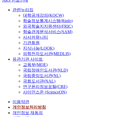
ARS 번호안내
S
한
방
development, we
r
적
,
재
make members of
p
준
안
should examine how
e
인
보
의
관련누리집
organization cause an
s
비
의
the military uses the
i
지
상
베
대학공개강의(KOCW)
organization behavior
s
변
필
internet, the prominent
g
원
시
이
학술정보통계시스템(Rinfo)
of objective intention
1
수
요
tools for information
n
을
스
커
with purpose. To attain
외국학술지지원센터(FRIC)
8
가
성
exchange and
i
받
템
리
the study's purpose,
학술관계분석서비스(SAM)
통
타
을
acquisition. In
n
게
등
기
based on theoretical
사서커뮤니티
계
변
제
conclusion, in order to
d
되
과
업
research, the
기관회원
프
수
시
divert national defense
u
는
같
의
investigation was
로
지식나눔(LOOK)
와
함
utilizing weapon
s
것
은
구
undertaken using a
그
의학전자도서관(MEDLIS)
높
과
systems in industry-
t
으
내
성
questionnaire by a
램
유관기관 사이트
은
동
oriented society to
r
로
부
원
method of
을
교육부(MOE)
상
시
national defense
i
단
마
(
documentary study
사
관
에
국립장애인도서관(NLD)
management policy
e
독
케
직
and preceded study.
용
관
효
국립중앙도서관(NL)
using information-
s
브
팅
원
Collected data was
하
계
율
oriented weapon
,
랜
국회도서관(NAL)
을
,
analyzed through
여
가
적
systems, considerable
e
드
연구윤리정보포털(CRE)
행
대
frequency analysis,
분
있
인
amount of budget and
s
로
함
사이언스온 (ScienceON)
표
covariance analysis
석
음
적
effort should be put on
p
시
으
)
and T-test analysis
하
을
용
이용약관
the basis of
e
작
로
을
using SPSS VER. 12.0.
였
알
을
extraordinary
c
하
개인정보처리방침
서
대
First organizational
으
수
위
conversion from the
i
려
개인정보 재동의
이
상
culture of hotel
며
있
한