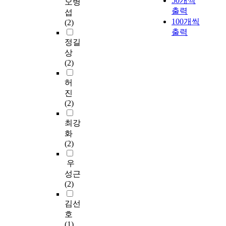
50개씩
오병
행동을 유발하도록 조
제
인
과
management policy in
a
으
사
,
출력
직문화를 계획적으로
섭
시
은
를
terms of the
t
로
원
매
100개씩
개발해 나가야 한다.
(2)
하
고
바
development of
i
가
에
개
이러한 연구목적을 달
출력
는
객
탕
information &
o
맹
게
변
정길
성하기 위하여 선행연
분
만
으
communication
n
점
행
수
구를 바탕으로 한 문
상
석
족
로
technology, the main
w
이
하
를
헌적 연구를 수행하였
(2)
결
,
앞
principal revolution,
i
가
는
조
으며 그리고 이를 토
과
고
으
should be changed
t
맹
내
직
허
대로 하여 도출된 변
를
객
로
and what should be
h
본
부
효
수로 구성된 설문지를
진
통
에
의
the information &
c
부
마
과
바탕으로 한 실증분석
(2)
하
대
단
communication
o
의
케
성
을 하였다. 실증분석
여
한
체
technology by means
m
상
팅
,
최강
방법으로는 빈도분석,
호
준
급
of defense
m
호
이
종
다중회귀분석, 공분산
화
텔
비
식
management. The
e
또
주
속
분석을 하였으며
(2)
경
,
영
details are shown as
r
는
목
변
SPSS 12.0을 이용하였
영
전
업
follows. Various
c
상
받
수
우
다. 연구결과를 요약
자
달
장
perspectives show the
i
표
고
를
하면 다음과 같다. 첫
성근
및
능
이
paradigm changes of
a
를
있
경
째, 호텔기업 조직문
(2)
주
력
L
information
l
사
는
영
화는 집단문화와 위계
방
등
O
technology in the
a
용
데
성
김선
문화의 경우는 유의한
관
3
H
21^(st) century:
r
하
,
과
영향을 미치는 것으로
호
리
개
A
however, we can
e
며
고
,
나타났다. 둘째, 호텔
(1)
자