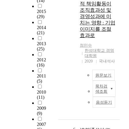
(14)
e
으
지
적 책임활동이
사
q
로
속
조직효과성 및
2015
점
u
급
적
경영성과에 미
(29)
을
a
속
인
치는 영향 : 기업
제
l
히
경
2014
이미지를 조절
시
i
성
영
(21)
하
효과로
t
장
관
고
y
해
리
2013
정민수
자
m
왔
와
(25)
한성대학교 경영
하
a
다
효
대학원
는
n
.
율
2012
2020
국내석사
데
a
그
적
(16)
목
g
중
인
적
e
에
원문보기
2011
전
이
(5)
m
서
략
있
목차검
e
도
수
본
색조회
2010
다
n
외
행
연
(11)
.
t
식
이
구
음성듣기
수
c
업
요
는
2009
집
e
은
구
베
(9)
된
r
1
된
이
자
t
9
다
커
2007
료
i
9
.
리