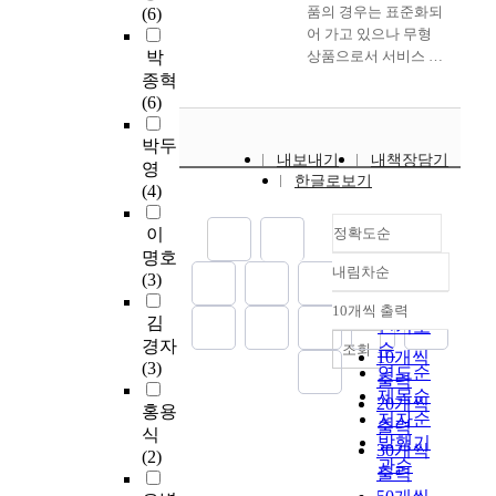
원문누락) Today's
t
식
요
제
품의 경우는 표준화되
(6)
향
분
하
situation of the times
i
프
하
적
어 가고 있으나 무형
에
류
고
could be regarded as
o
랜
다
,
박
상품으로서 서비스 품
대
하
자
the transition of the
n
차
.
윤
질은 중요한 부분으로
종혁
해
였
함
times that is rapidly
s
이
호
리
차지하고 있다. 따라
(6)
연
으
이
changing from
s
즈
텔
적
서 본 연구는 호텔기
구
며
다
traditional industry-
u
사
산
,
박두
업의 인적 서비스 품
분
,
.
society to highly
c
업
업
내보내기
내책장담기
자
질 향상을 위하여 무
영
석
외
또
information-oriented
h
은
의
한글로보기
선
엇보다도 호텔기업 조
(4)
하
식
한
society based on a
a
소
경
적
직문화가 차지하는 비
는
업
실
production of value in
s
매
쟁
책
이
중이크다고 볼 수 있
정확도순
데
체
증
the information
l
프
력
임
다. 인적 서버스 품질
명호
있
종
적
knowledge. It is a
a
랜
을
활
내림차순
의 향상은 호텔기업의
(3)
정확도
다
사
분
widely recognized fact
c
차
높
동
목표를 효율적으로 달
순
.
자
석
that we are facing the
10개씩 출력
k
이
이
이
내림차순
김
성하기 위해 조직문화
인기도
아
의
을
world accelerating the
o
즈
는
상
의 중요성에 초점을
경자
순
울
조회
서
통
changes and
f
의
10개씩
3
맞추어 조직의 성과를
(3)
러
연도순
비
해
innovations to
c
전
출력
방
가
극대화 할 수 있는 관
이
제목순
스
규
preoccupy the
o
형
편
20개씩
지
홍용
리시스템을 구축하여
연
저자순
지
명
information era.
o
적
으
출력
로
야 하며 그리고 조직
식
구
발행기
향
후
Turning to the 21^(st)
p
인
로
나
30개씩
문화가 조직구성원들
(2)
에
성
그
관순
century, this study
e
모
써
누
출력
의 목표지향적인 조직
서
요
결
shows how our defense
r
습
종
고