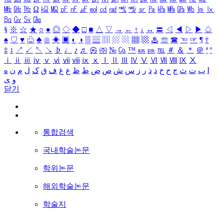
㎒
㎓
㎔
Ω
㏀
㏁
㎊
㎋
㎌
㏖
㏅
㎭
㎮
㎯
㏛
㎩
㎪
㎫
㎬
㏝
㏐
㏓
㏃
㏉
㏜
㏆
§
※
☆
★
○
●
◎
◇
◆
□
■
△
▽
→
←
↑
↓
↔
〓
◁
◀
▷
▶
♤
♠
♡
♥
♧
♣
⊙
◈
▣
◐
◑
▒
▤
▥
▨
▧
▦
▩
♨
☏
☎
☜
☞
¶
†
‡
↕
↗
↙
↖
↘
♭
♩
♪
♬
㉿
㈜
№
㏇
™
㏂
㏘
℡
＃
＆
＊
＠
ª
º
ⅰ
ⅱ
ⅲ
ⅳ
ⅴ
ⅵ
ⅶ
ⅷ
ⅸ
ⅹ
Ⅰ
Ⅱ
Ⅲ
Ⅳ
Ⅴ
Ⅵ
Ⅶ
Ⅷ
Ⅸ
Ⅹ
ا
ب
ت
ث
ج
ح
خ
د
ذ
ر
ز
س
ش
ص
ض
ط
ظ
ع
غ
ف
ق
ک
ل
م
ن
ه
و
ی
닫기
통합검색
국내학술논문
학위논문
해외학술논문
학술지