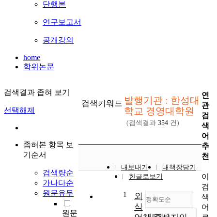
단행본
연구보고서
공개강의
home
학위논문
검색결과 좁혀 보기
연
발행기관 : 한성대
검색키워드
관
학교 경영대학원
선택해제
검
(검색결과
354
건)
색
어
좁혀본 항목 보
추
기순서
천
내보내기
내책장담기
검색량순
이
한글로보기
가나다순
검
원문유무
1
외
색
정확도순
식
어
원문
내림차순