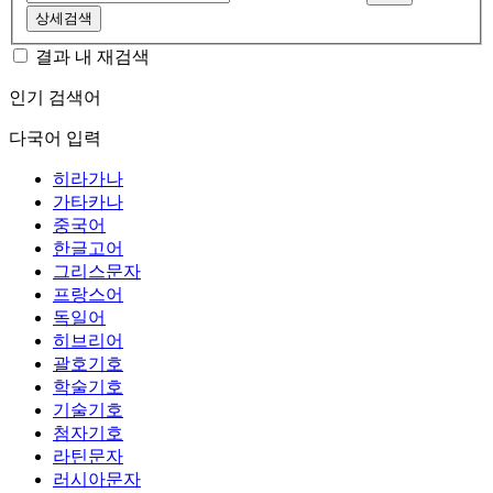
상세검색
결과 내 재검색
인기 검색어
다국어 입력
히라가나
가타카나
중국어
한글고어
그리스문자
프랑스어
독일어
히브리어
괄호기호
학술기호
기술기호
첨자기호
라틴문자
러시아문자