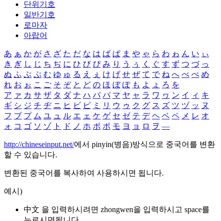
단위기호
일반기호
로마자
아랍어
あ
ぁ
か
が
さ
ざ
た
だ
な
は
ば
ぱ
ま
や
ゃ
ら
わ
ゎ
ん
い
ぃ
き
ぎ
し
じ
ち
ぢ
に
ひ
び
ぴ
み
り
う
ぅ
く
ぐ
す
ず
つ
づ
っ
ぬ
ふ
ぶ
ぷ
む
ゆ
ゅ
る
え
ぇ
け
げ
せ
ぜ
て
で
ね
へ
べ
ぺ
め
れ
お
ぉ
こ
ご
そ
ぞ
と
ど
の
ほ
ぼ
ぽ
も
よ
ょ
ろ
を
ア
ァ
カ
サ
ザ
タ
ダ
ナ
ハ
バ
パ
マ
ヤ
ャ
ラ
ワ
ヮ
ン
イ
ィ
キ
ギ
シ
ジ
チ
ヂ
ニ
ヒ
ビ
ピ
ミ
リ
ウ
ゥ
ク
グ
ス
ズ
ツ
ヅ
ッ
ヌ
フ
ブ
プ
ム
ユ
ュ
ル
エ
ェ
ケ
ゲ
セ
ゼ
テ
デ
ヘ
ベ
ペ
メ
レ
オ
ォ
コ
ゴ
ソ
ゾ
ト
ド
ノ
ホ
ボ
ポ
モ
ヨ
ョ
ロ
ヲ
―
http://chineseinput.net/
에서 pinyin(병음)방식으로 중국어를 변환
할 수 있습니다.
변환된 중국어를 복사하여 사용하시면 됩니다.
예시)
中文 을 입력하시려면
zhongwen
을 입력하시고 space를
누르시면됩니다.