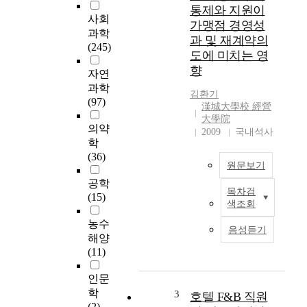
사
통제와 지원이
자
사회
가맹점 경영성
들
과학
과 및 재계약의
의
(245)
도에 미치는 영
성
향
격
자연
특
과학
김환기
성
(97)
漢城大學校 經營
과
大學院
서
의약
2009
국내석사
비
학
스
(36)
원문보기
지
향
공학
목차검
성
한
(15)
색조회
및
국
경
의
농수
음성듣기
영
프
해양
성
랜
(11)
과
차
와
이
인문
의
즈
학
3
호텔 F&B 직원
구
시
(2)