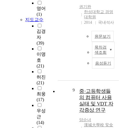
활
과
A
서 정보통신 기술의
n
태
기
동
권기완
영어
첫
S
발전에 따라 21세기의
s
로
위
과
한성대학교 경영
(1)
째
소
국방부문에 어떠한 변
e
소
해
대학원
조
지도교수
,
비
화가 일어날 것인가를
s
자
2014
국내석사
서
직
탐
성
예측하고 문제점을 파
i
본
는
효
김경
색
향
악하여 미래의 국방경
n
창
효
과
원문보기
자
적
에
영 분야의 정책방향을
c
업
과
성
(39)
요
따
도출하고자 하는 것이
e
에
적
에
목차검
본
인
른
다. 또한 본 연구에서
f
대
인
미
색조회
이명
연
분
메
는 미래 정보화 사회
e
한
인
치
호
구
석
뉴
의 핵심이 되는 각종
b
일
적
는
음성듣기
(21)
의
결
개
정보기술의 발전을 예
r
반
자
조
목
과
발
측해보고 우리 국방부
u
인
원
절
허진
적
성
요
정책자들이 어떻게 대
a
의
운
효
(21)
은
격
인
처해야 하느냐 하는
r
관
영
과
우
9
특
을
문제를 중요하게 다루
중·고등학생들
y
심
관
를
최웅
리
성
개
게 되는 것이 부가적
1
이
의 컴퓨터 사용
리
확
(17)
나
요
발
인 연구의 목적이다.
9
커
를
실태 및 VDT 자
인
라
인
하
본 연구의 범위는 21
9
지
통
하
각증상 연구
우성
호
은
고
세기 정보기술 패러다
9
면
한
기
근
텔
외
이
임 변화의 방향은 어
.
서
생
양순녀
위
(14)
기
향
를
떻게 진행될 것 인가
H
성
漢城大學校 安全
산
해