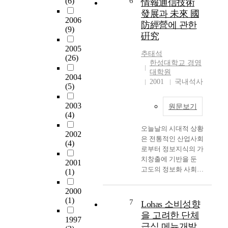
(6)
6
情報通信技術
는
f
7
특
기
發展과 未來 國
S
i
년
히
업
2006
防經營에 관한
P
c
외
호
(9)
구
硏究
S
a
환
텔
성
S
t
위
2005
산
원
추태석
1
(26)
i
기
업
의
한성대학교 경영
8
o
가
은
사
대학원
2004
.
n
닥
인
회
2001
국내석사
(5)
0
p
치
적
적
통
r
면
자
책
2003
원문보기
계
o
서
임
(4)
패
g
소
원
활
키
오늘날의 시대적 상황
r
비
에
동
2002
지
은 전통적인 산업사회
a
시
대
이
(4)
프
로부터 정보지식의 가
m
장
한
조
로
치창출에 기반을 둔
h
의
의
직
2001
그
고도의 정보화 사회로
a
위
존
(1)
효
램
급속히 전환되는 시대
s
축
도
과
과
적 전환기로써 세계적
b
과
2000
가
성
A
(1)
으로 정보화 시대를
e
고
상
7
및
Lohas 소비성향
M
선점하기 위한 변화와
e
객
당
경
을 고려한 단체
1997
O
혁신이 가속화되고 있
n
의
히
영
급식 메뉴개발