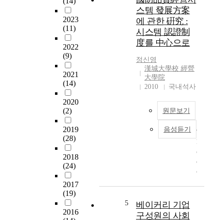
(14)
스
,
달
스템 發展方案
지
서
성
2023
에 관한 硏究 :
향
비
및
(11)
시스템 認證制
성
스
경
度를 中心으로
을
업
영
2022
강
,
성
(9)
정신영
화
소
과
漢城大學校 經營
할
매
2021
의
大學院
수
(14)
업
극
2010
국내석사
있
등
대
2020
는
의
화
(2)
원문보기
효
다
를
율
양
위
2019
음성듣기
적
T
한
해
(28)
인
h
사
서
인
e
업
는
2018
적
d
분
내
(24)
자
e
야
부
원
f
에
자
2017
관
e
서
원
(19)
리
n
양
의
5
베이커리 기업
의
s
적
2016
구성원의 사회
시