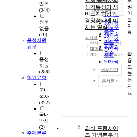
업체 종사자의
로
정확도
있음
많
성격특성이 서
순
(344)
10개씩 출력
내림차순
이
비스지향성과
인기도
본
경영성과에 미
순
조회
원문
10개씩
자
치는 영향
연도순
없음
출력
료
제목순
(10)
20개씩
최치영
음성지원
저자순
출력
한성대학교 경영
유무
발행기
30개씩
대학원
관순
활
2012
국내석사
출력
음성
용
50개씩
지원
도
출력
원문보기
(286)
높
100개씩
학위유형
은
출력
음성듣기
본
자
연
국내
료
구
석사
는
(352)
외
식
국내
기
박사
업
(2)
2
외식 프랜차이
종
주제분류
즈 가맹본부의