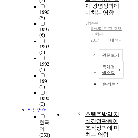
(2)
S
는 실정이다. 현재 미·
u
다
높
성
이 경영성과에
7
일을 비롯한 선진국에
t
양
기
과
1996
미치는 영향
.
서는 기존의 산업사회
i
한
때
에
(5)
0
에서 정보화사회로의
l
욕
문
미
장승준
프
구조적인 변혁을 진행
i
구
에
치
한성대학교 경영
1995
로
중에 있으며 기존의
z
및
타
는
대학원
(6)
그
비논리적이고 비과학
e
기
동
영
2017
국내석사
램
적인 사고에서 과감히
d
업
종
향
1993
을
탈피하여, 21세기 첨
f
들
업
(5)
관
원문보기
이
단정보화 사회에서 생
o
의
체
계
용
존하기 위한 것을 국
r
구
1992
와
와
목차검
하
본
(5)
가의 생존과 연결시키
n
조
의
기
색조회
여
연
고 모든 정책을 수립,
a
조
경
업
1991
분
구
시행하고 있는 실정이
t
정
쟁
이
음성듣기
(2)
석
의
다. 이에 발맞추어 국
i
으
에
미
을
목
방부에서도 정보체계
o
로
서
지
1990
하
적
국을 중심으로 21세기
n
인
우
가
(3)
였
으
첨단 정보화사회에 대
a
한
위
사
작성언어
다
로
비한 미래국방정보체
l
대
8
를
호텔주방의 지
회
.
는
계의 발전방향에 많은
d
량
적
식경영활동이
한국
분
L
관심을 쏟고 있다. 본
e
실
차
책
조직성과에 미
어
석
O
연구의 목적은 이러한
f
직
지
임
치는 영향
(353)
결
H
정보기술 혁명시대에
e
사
하