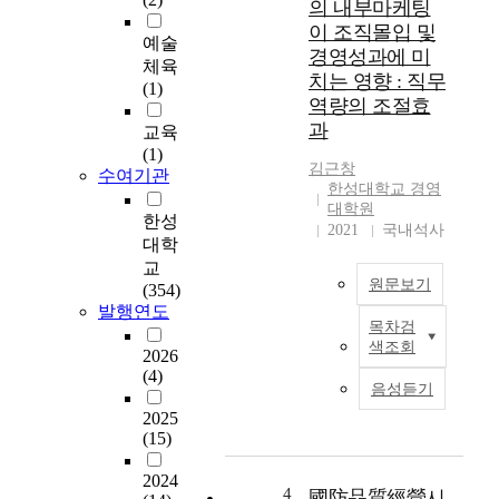
의 내부마케팅
체
스
이 조직몰입 및
적
템
예술
경영성과에 미
인
은
체육
치는 영향 : 직무
영
1
(1)
역량의 조절효
향
9
과
관
7
교육
계
9
(1)
김근창
를
수여기관
년
한성대학교 경영
검
롯
대학원
증
데
한성
2021
국내석사
하
리
대학
고
아
교
,
원문보기
개
(354)
국
점
발행연도
목차검
내
을
오
색조회
외
시
2026
늘
식
(4)
작
날
음성듣기
기
으
기
2025
업
로
업
(15)
의
외
의
서
식
목
2024
비
업
표
4
國防品質經營시