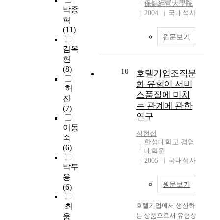
업
성
통
保健經營大學院
를 예측하고, 데이터
o
장
성
선
박종
중
2004
국내석사
,
해
베이스기술, 통신기
w
과
확
행
혁
호
개
경
술, 멀티미디어기술,
e
변
대
연
(11)
텔
방
영
인공지능기술, 교환기
v
화
및
구
원문보기
주
성
성
술 및 다양한 인터넷
e
의
경
를
김옥
방
,
과
응용기술 등의 인터넷
r
소
바
현
의
호
를
핵심기술의 현주소와
,
용
영
탕
(8)
지
10
호텔기업조직문
감
극
발전추세를 살펴보고,
i
돌
성
으
식
성
대
선진국의 정보통신 기
화 유형이 서비
t
이
과
로
허
경
,
화
술/현황을 조사 분석
h
에
스품질에 미치
를
독
진
영
정
하
하는 것을 연구의 범
a
휘
향
는 관계에 관한
립
(7)
활
서
고
위에 포함하였다. 그
s
말
상
변
연구
동
적
자
리고 정보통신기술 발
s
리
시
수
이동
이
안
의
전에 따른 경영환경의
o
는
키
심현섭
사
숙
조
정
미
변화에 능동적으로 대
m
상
한성대학교 경영
는
회
(6)
직
성
있
대학원
처하기 위한 효율적인
e
황
것
적
성
2005
국내석사
,
는
기업경영 방향에 대한
l
이
이
책
박두
과
성
시
사례연구를 조사 및
i
되
무
임
용
에
실
사
분석하여 미래 국방경
m
었
엇
활
원문보기
(6)
미
성
점
영에 참고하고자 하며
i
다
보
동
치
등
을
정보화 시대에 적합한
t
.
다
을
최
호텔기업에서 생산하
는
으
제
국방인력관리의 (이후
a
외
중
경
는 상품으로서 유형상
웅
영
로
시