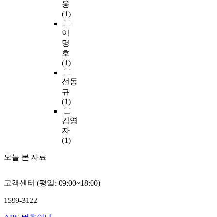
계
standardizing, service
웅
자
,
비
preparation against the
f
맹
영
를
quality of intangible
(1)
한
연
자
future war of
i
점
향
파
commodities has also
다
구
들
intelligence.
d
을
을
악
이
been an important part
.
개
과
Therefore,
e
이
미
하
in hotel industry. To
명
본
념
소
information-oriented
n
를
치
고
improve service
호
연
간
통
manpower of national
c
통
는
자
quality of hotel
(1)
구
의
을
defense should be
e
해
권
하
industry,
에
상
통
driven forward as early
o
영
한
였
organizational culture
선동
서
관
하
as possible. Secondly,
f
업
위
다
of hotel industry is
규
의
관
여
we should make every
d
에
임
.
important more than
(1)
분
계
경
endeavor to adopt
o
필
이
anything else.
석
를
영
CALS to be spread out
m
요
나
본
Efficiently to achieve
김영
방
분
성
all over the defense
e
한
복
연
the aim of hotel
자
법
석
과
information field.
s
전
리
구
industry, the
(1)
으
한
를
Also, to study the
t
략
후
는
improvement of
로
결
극
applications of
i
을
서
오늘 본 자료
human service quality
수
과
대
information
c
지
생
울
must focus on the
집
,
화
technology needed for
a
도
,
및
importance of
된
고
할
고객센터 (평일: 09:00~18:00)
defense management
n
받
교
경
organizational culture
자
객
수
and to accelerate the
d
고
육
기
and make the system
료
1599-3122
에
있
acquisition of
f
지
훈
도
of hotel industry.
는
대
는
technology and
o
속
련
소
Organizational culture