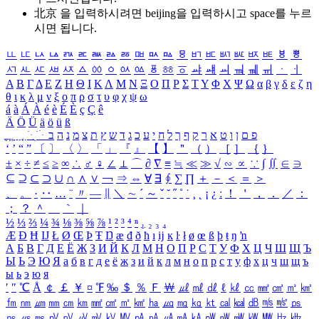
北京 을 입력하시려면
beijing
을 입력하시고 space를 누르
시면 됩니다.
ㅥ
ㅦ
ㅧ
ㅨ
ㅩ
ㅪ
ㅫ
ㅬ
ㅭ
ㅮ
ㅯ
ㅰ
ㅱ
ㅲ
ㅳ
ㅴ
ㅵ
ㅶ
ㅷ
ㅸ
ㅹ
ㅺ
ㅻ
ㅼ
ㅽ
ㅾ
ㅿ
ㆀ
ㆁ
ㆂ
ㆃ
ㆄ
ㆅ
ㆆ
ㆇ
ㆈ
ㆉ
ㆊ
ㆋ
ㆌ
ㆍ
ㆎ
Α
Β
Γ
Δ
Ε
Ζ
Η
Θ
Ι
Κ
Λ
Μ
Ν
Ξ
Ο
Π
Ρ
Σ
Τ
Υ
Φ
Χ
Ψ
Ω
α
β
γ
δ
ε
ζ
η
θ
ι
κ
λ
μ
ν
ξ
ο
π
ρ
σ
τ
υ
φ
χ
ψ
ω
á
à
Á
À
é
è
É
È
ç
Ç
ê
Ä
Ö
Ü
ä
ö
ü
ß
ְ
ֳ
ֲ
ֱ
ָ
ַ
ֵ
ֶ
ִ
ֹ
ּ
ֻ
ׂ
ׁ
ּ
ב
ה
נ
מ
צ
ת
ץ
ש
ד
ג
כ
ע
י
ח
ל
ך
ף
ק
ר
א
ט
ו
ן
ם
פ
‘
’
“
”
〔
〕
〈
〉
「
」
『
』
【
】
＂
（
）
［
］
｛
｝
±
×
÷
≠
≤
≥
∞
∴
♂
♀
∠
⊥
⌒
∂
∇
≡
≒
≪
≫
√
∽
∝
∵
∫
∬
∈
∋
⊆
⊇
⊂
⊃
∪
∩
∧
∨
￢
⇒
⇔
∀
∃
∮
∑
∏
＋
－
＜
＝
＞
、
。
·
‥
…
¨
〃
―
∥
＼
∼
´
～
ˇ
˘
˝
˚
˙
¸
˛
¡
¿
ː
！
＇
，
．
／
：
；
？
＾
＿
｀
｜
½
⅓
⅔
¼
¾
⅛
⅜
⅝
⅞
¹
²
³
⁴
ⁿ
₁
₂
₃
₄
Æ
Ð
Ħ
Ĳ
Ł
Ø
Œ
Þ
Ŧ
Ŋ
æ
đ
ð
ħ
ı
ĳ
ĸ
ŀ
ł
ø
œ
ß
þ
ŧ
ŋ
ŉ
А
Б
В
Г
Д
Е
Ё
Ж
З
И
Й
К
Л
М
Н
О
П
Р
С
Т
У
Ф
Х
Ц
Ч
Ш
Щ
Ъ
Ы
Ь
Э
Ю
Я
а
б
в
г
д
е
ё
ж
з
и
й
к
л
м
н
о
п
р
с
т
у
ф
х
ц
ч
ш
щ
ъ
ы
ь
э
ю
я
′
″
℃
Å
￠
￡
￥
¤
℉
‰
＄
％
Ｆ
￦
㎕
㎖
㎗
ℓ
㎘
㏄
㎣
㎤
㎥
㎦
㎙
㎚
㎛
㎜
㎝
㎞
㎟
㎠
㎡
㎢
㏊
㎍
㎎
㎏
㏏
㎈
㎉
㏈
㎧
㎨
㎰
㎱
㎲
㎳
㎴
㎵
㎶
㎷
㎸
㎹
㎀
㎁
㎂
㎃
㎄
㎺
㎻
㎽
㎾
㎿
㎐
㎑