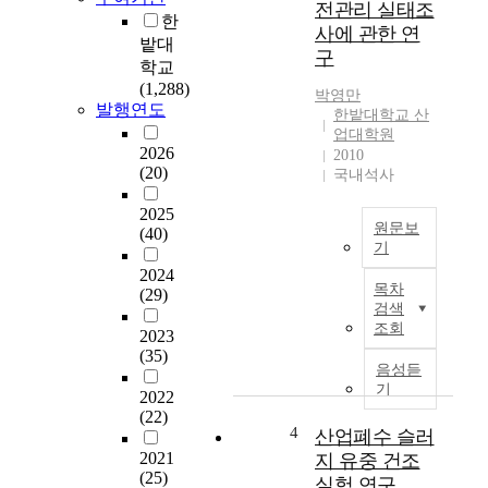
전관리 실태조
p
한
첨
u
사에 관한 연
단
밭대
b
구
산
학교
l
업
(1,288)
i
박영만
단
발행연도
한밭대학교 산
c
지
업대학원
a
의
2026
2010
n
(20)
특
국내석사
n
성
o
2025
분
u
원문보
(40)
석
n
기
c
2024
R
목차
e
(29)
e
論
검색
m
s
文
조회
e
2023
e
提
(35)
n
a
出
음성듣
t
r
기
者
2022
o
c
吳
(22)
f
h
4
산업폐수 슬러
鍾
t
a
浩
2021
지 유중 건조
h
v
(25)
실험 연구
e