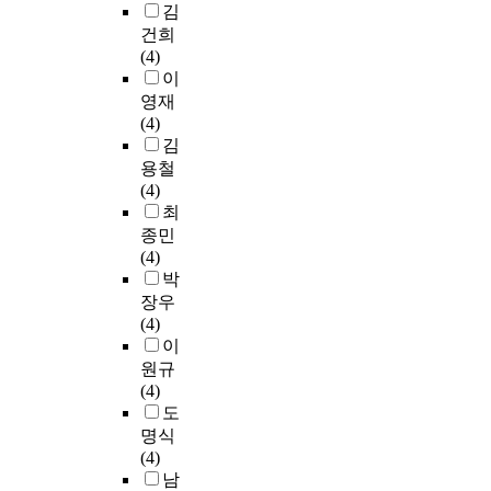
a
품
m
.
협
었
김
선
을
c
t
c
안
p
최
의
지
건희
하
위
h
h
c
을
l
근
기
만
(4)
는
한
n
e
i
생
e
에
간
,
이
경
튀
i
p
d
산
.
는
증
산
향
영재
김
c
a
e
하
T
세
가
업
이
(4)
증
a
s
n
던
h
계
및
재
강
김
발
l
t
t
소
e
경
합
해
하
용철
건
c
i
i
주
f
제
리
는
다
(4)
조
a
n
s
업
o
의
적
많
.
최
방
p
t
n
계
r
장
인
이
그
식
종민
a
o
e
는
c
기
시
감
렇
의
(4)
b
t
v
최
e
적
설
소
다
일
박
i
h
e
근
i
침
공
하
보
종
장우
l
e
r
소
s
체
급
지
니
인
(4)
i
l
e
비
c
와
이
않
일
유
이
t
i
n
자
r
고
어
고
부
중
y
원규
m
d
의
e
령
려
있
현
증
w
(4)
e
i
끊
a
화
워
다
장
발
h
도
l
n
임
t
및
지
.
근
건
i
명식
i
g
없
e
생
고
여
로
조
c
(4)
g
i
는
d
산
있
전
자
기
h
남
h
n
욕
b
인
다