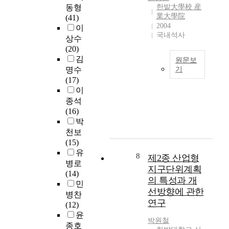
n
u
과
업
지
동형
한밭大學校 産
a
t
o
집
단
業大學院
의
(41)
n
i
u
적
지
2004
직
이
d
n
s
이
내
국내석사
매
상수
t
u
C
라
교
립
(20)
h
o
e
는
통
금
김
e
원문보
u
n
긍
사
지
c
명수
기
s
t
정
고
,
i
(17)
R
우
r
적
의
런
t
이
&
리
i
효
경
던
y
종석
D
나
f
과
우
협
i
(16)
i
라
u
로
치
약
s
박
n
소
g
이
사
에
f
천보
v
주
e
어
율
의
o
(15)
e
시
(
져
이
한
c
유
s
장
D
8
제2종 산업형
우
전
2
u
병로
t
은
H
리
국
지구단위계획
0
s
(14)
m
자
C
나
도
의 특성과 개
1
i
민
e
유
C
라
로
선방향에 관한
2
n
병찬
n
로
e
경
에
년
연구
g
(12)
t
운
n
제
비
부
o
윤
g
경
t
성
해
박원철
터
n
종호
r
쟁
r
장
1