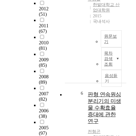
전
및
e
한밭대학교 산
c
의
2012
실
s
업대학원
a
기
(51)
험
p
2015
l
반
연
국내석사
e
,
이
2011
구
c
p
(67)
되
논
i
h
원문보
는
문
a
y
기
2010
중
제
l
s
(81)
요
산
출
c
목차
i
한
업
자
i
검색
2009
c
물
발
신
t
조회
(85)
a
적
달
호
y
l
자
에
현
음성듣
f
2008
,
본
따
기
지
(89)
o
a
이
라
도
r
n
다
산
6
2007
판형 연속원심
교
t
d
.
업
(82)
수
분리기의 미생
h
b
산
단
엄
e
물 수확효율
i
업
지
2006
태
f
증대에 관한
o
(38)
단
가
인
o
연구
l
지
증
본
u
o
2005
개
가
연
r
전형곤
g
(97)
발
하