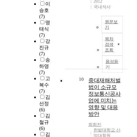
a
2012
e
되
f
산
났
이
하
e
m
국내석사
r
면
r
단
다
승호
․
t
P
e
서
o
은
.
(7)
폐
r
r
s
매
m
고
원문보
명
수
o
o
e
년
t
기
부
교
태식
종
p
v
a
1
h
가
통
(7)
안
말
o
i
r
2
e
목차
가
사
강
전
처
l
n
c
~
검색
l
치
고
진규
의
리
i
c
조회
h
1
i
산
를
(7)
중
장
t
e
a
3
q
업
예
송
요
의
a
h
음성듣
r
개
u
의
방
성
하영
증
n
기
a
e
정
i
부
할
은
(7)
설
c
s
e
도
d
재
수
아
고
과
10
i
중대재해처벌
b
x
의
p
,
있
무
복수
함
t
e
법이 소규모
p
신
h
산
는
리
(7)
께
y
e
정보통신공사
o
제
a
학
산
강
김
각
i
n
s
품
업에 미치는
s
연
업
조
종
선정
s
r
e
이
e
영향 및 대응
연
단
해
사
(6)
a
i
d
출
t
방안
계
지
도
업
김
c
s
t
시
h
의
내
지
장
철규
i
i
o
되
r
최희진
취
교
나
(
(6)
t
n
t
는
한밭대학교 산
o
약
통
치
타
김
y
g
업대학원
h
브
u