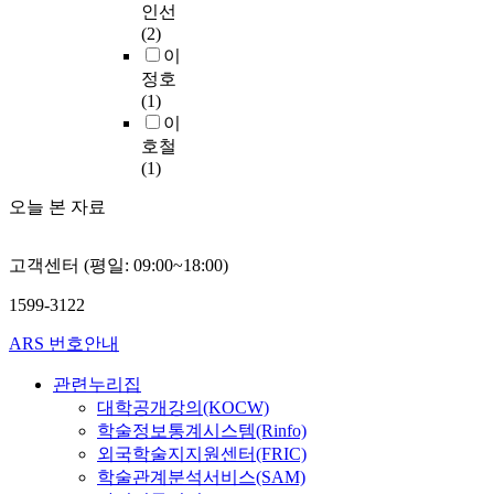
형
조
발
보
.
인선
e
a
l
소
t
별
사
생
건
유
(2)
d
b
s
비
i
분
,
할
관
중
이
t
o
a
자
n
석
이
경
리
건
정호
o
v
n
지
g
을
미
우
측
조
(1)
p
e
i
향
i
통
계
사
면
실
이
l
t
t
적
n
하
획
업
에
험
a
호철
h
a
마
t
여
된
주
서
은
y
(1)
e
t
케
h
시
곳
및
철
건
a
n
i
팅
e
사
과
경
오늘 본 자료
저
조
s
a
o
전
e
점
계
영
히
장
i
t
n
략
l
을
획
책
이
치
g
i
,
을
e
고객센터 (평일: 09:00~18:00)
파
중
임
루
에
n
o
e
수
v
악
인
자
어
정
i
n
1599-3122
l
립
a
하
산
,
져
제
f
a
e
하
t
고
업
공
야
유
ARS 번호안내
i
l
c
고
i
미
단
무
한
1
c
i
t
자
o
래
지
원
다
관련누리집
L
a
n
r
하
n
형
의
및
.
대학공개강의(KOCW)
에
n
c
i
는
o
첨
교
기
J
폐
학술정보통계시스템(Rinfo)
t
r
c
데
f
단
통
관
기
수
외국학술지지원센터(FRIC)
r
e
i
그
t
산
안
장
업
슬
o
학술관계분석서비스(SAM)
a
t
목
e
업
전
들
의