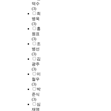
n
.
·
e
소
에
되
덕수
작
분
o
g
T
세
c
그
대
어
(3)
업
석
u
t
h
분
e
리
한
다
최
을
,
r
h
e
화
n
고
설
치
병욱
함
원
t
e
r
되
t
서
치
거
(3)
으
소
h
n
e
고
r
비
현
나
홍
로
분
i
a
f
있
a
스
황
장
써
원표
석
n
t
o
다
l
업
과
애
산
(3)
,
d
i
r
.
s
비
교
를
업
조
중
u
o
e
따
p
중
통
입
재
병선
금
s
n
,
라
i
의
사
거
해
(3)
속
t
a
t
서
n
증
고
나
를
김
분
r
l
h
본
d
가
자
사
입
석
광주
i
g
i
연
l
등
료
망
는
,
(3)
a
r
s
구
e
사
등
하
경
발
이
l
o
s
는
,
회
의
는
우
열
철우
r
w
t
마
w
경
수
사
가
량
(3)
e
t
u
케
h
제
집
고
많
측
박
v
h
d
팅
i
여
및
들
이
정
o
준식
.
y
전
c
건
분
이
발
을
l
(3)
T
o
략
h
변
석
끊
생
하
u
심
h
f
설
c
화
을
이
하
고
t
재명
e
a
정
a