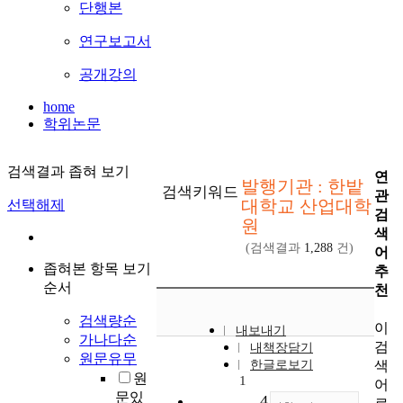
단행본
연구보고서
공개강의
home
학위논문
검색결과 좁혀 보기
연
발행기관 : 한밭
검색키워드
관
대학교 산업대학
선택해제
검
원
색
(검색결과
1,288
건)
어
좁혀본 항목 보기
추
순서
천
검색량순
이
내보내기
가나다순
검
내책장담기
원문유무
색
한글로보기
원
1
어
문있
4