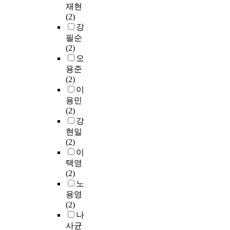
i
제
u
이
위
재
바
재현
여
h
m
t
시
i
다
는
해
탕
(2)
유
t
a
y
하
d
.
L
처
으
강
중
f
n
t
였
s
H
벌
로
필순
증
o
u
h
으
a
본
에
법
산
(2)
발
r
f
a
럴
m
연
서
등
업
오
건
t
a
t
,
p
구
수
에
재
조
용준
h
c
c
대
l
의
행
관
해
기
(2)
e
t
a
전
e
목
한
한
원
술
이
f
u
n
지
a
적
산
법
인
에
용민
o
r
b
역
s
은
업
률
을
의
(2)
u
i
e
대
w
미
단
⌋
파
한
강
r
n
g
학
e
래
지
,
악
폐
t
현일
g
e
생
l
형
5
일
하
수
h
(2)
i
n
들
l
첨
곳
명
고
슬
i
이
n
e
에
a
단
과
중
적
러
n
택영
d
r
대
s
산
계
대
절
지
d
(2)
u
a
한
t
업
획
재
한
의
u
노
s
t
소
h
단
중
해
예
안
s
t
용영
e
주
e
지
인
처
방
정
t
r
(2)
d
소
s
의
5
벌
대
적
r
i
나
i
비
p
입
곳
법
책
이
i
e
사균
n
시
i
지
을