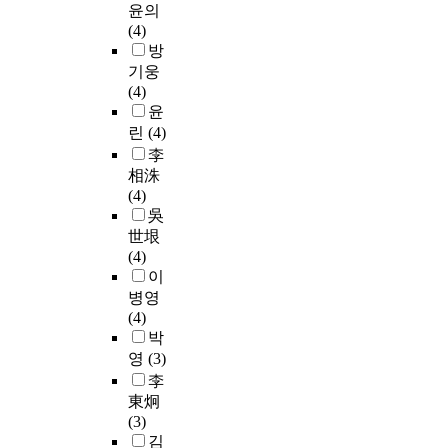
히
들
술
i
t
윤의
t
구
y
구
.
산
은
을
s
a
(4)
h
변
h
감
업
생
이
a
s
방
e
화
i
소
이
현
산
용
n
t
기웅
a
로
g
로
에
장
량
하
o
h
(4)
c
인
h
인
본
에
을
여
p
e
윤
t
하
s
한
연
서
높
폐
t
p
린
(4)
u
여
p
인
구
는
이
수
i
r
a
순
李
e
구
에
많
기
슬
m
i
l
한
相洙
e
구
서
은
위
러
a
m
c
소
(4)
d
조
는
노
해
지
l
a
i
주
吳
s
변
산
동
안
를
p
r
r
및
p
世垠
화
업
자
전
처
l
y
c
고
i
(4)
,
단
가
수
리
a
a
u
급
n
이
제
지
크
칙
한
c
r
m
소
n
병영
조
내
고
을
후
e
e
s
주
i
(4)
업
교
작
위
건
f
a
t
등
n
박
의
통
은
반
조
o
l
a
으
g
영
(3)
부
안
위
하
전
r
e
n
로
o
가
전
李
험
면
후
t
a
c
다
f
가
시
東炯
에
서
의
h
d
e
양
t
치
설
(3)
노
까
공
e
i
s
화
h
감
물
김
출
지
업
f