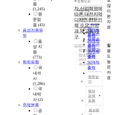
로
정확도순
음
많
차 산업혁명에
(1,245)
내림차순
이
정확도
따른 대전지역
원
본
순
문없
디자인 전문인
10개씩 출력
내림차순
자
인기도
음
(43)
력 수요 전망
료
순
조회
10개씩
음성지원유
과 재교육 연
연도순
출력
무
구
제목순
20개씩
음
저자순
활
김정아
출력
성 지
발행기
한밭대학교 산
용
30개씩
원
업대학원
관순
도
출력
(773)
2019
높
학위유형
50개씩
국내석사
은
국
출력
자
내석
100개씩
원문보
료
사
출력
기
(1,286)
D
국
목차
a
내박
검색
e
사
(2)
조회
j
주제분류
e
공
음성듣
o
기