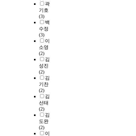
의
p
n
a
하
e
곽
업
한
그
례
함
o
p
g
고
e
기호
단
기
의
및
수
w
o
n
우
n
(3)
지
초
무
근
율
e
p
o
리
t
백
도
자
위
로
변
r
u
s
나
h
수정
미
료
반
자
화
'
l
t
라
e
(3)
래
를
에
들
를
h
a
i
소
s
이
를
마
대
의
측
a
t
c
주
p
소영
향
련
하
설
정
s
i
p
산
i
(2)
한
하
여
문
하
b
o
r
업
n
김
첨
고
형
조
여
e
n
e
의
d
단
자
성진
벌
사
각
e
,
c
발
l
유
한
(2)
을
,
조
n
t
i
달
e
형
다
김
가
그
건
i
h
s
과
a
으
.
기찬
중
리
에
n
e
i
정
n
로
(2)
하
고
따
a
n
o
및
d
변
연
김
는
기
른
s
u
n
시
t
화
구
내
선태
존
특
p
m
s
장
h
되
의
용
(2)
연
성
o
b
e
현
e
어
공
의
김
구
을
t
e
c
황
l
야
간
⌈
도완
결
분
l
r
u
등
i
할
적
중
(2)
과
석
i
o
r
을
q
때
범
대
이
를
하
g
f