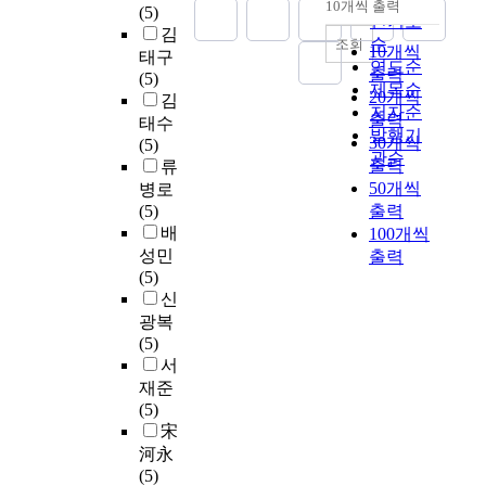
양
i
s
10개씩 출력
o
과
(5)
u
내림차순
흡
발
방
인기도
내
하
f
c
m
거
김
g
그
현
할
세
순
조회
게
i
e
10개씩
p
2
a
태구
리
지
수
우
연도순
배
c
n
출력
l
5
l
(5)
고
여
없
지
출
제목순
i
e
20개씩
i
년
f
김
산
건
다
만
되
저자순
n
o
c
간
출력
o
태수
업
에
.
실
는
f
발행기
f
a
획
30개씩
r
(5)
의
맞
1
제
하
r
관순
n
t
일
c
출력
류
융
는
9
적
․
a
a
i
적
e
50개씩
병로
복
설
8
으
폐
s
t
o
인
t
(5)
출력
합
계
1
로
수
t
i
n
2
o
배
100개씩
부
가
년
는
슬
r
o
ㆍ
5
t
성민
족
용
출력
산
품
러
u
n
l
%
h
(5)
등
이
업
질
지
c
a
a
(
e
신
의
하
안
이
의
t
l
b
알
l
문
지
광복
전
나
적
u
g
o
코
i
제
못
(5)
보
생
정
r
r
r
올
q
점
하
서
건
산
처
e
o
a
도
u
을
고
재준
법
성
리
a
w
t
수
i
안
불
(5)
이
향
및
n
t
o
)
d
고
필
宋
제
상
재
d
h
r
의
s
있
요
정
河永
을
이
t
i
y
제
a
다
한
되
(5)
우
용
e
n