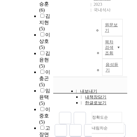
,
안
지
이
c
승훈
f
2023
e
랜
g
청
전
않
어
o
(6)
국내석사
r
r
드
h
년
시
다
제
n
김
o
i
경
a
인
설
.
조
c
지현
m
s
쟁
d
원문보
력
물
그
시
e
(5)
t
k
양
m
기
기
설
러
설
n
이
h
o
상
i
피
치
산
나
-
t
e
상호
f
을
목차
n
,
는
업
대
2
r
b
(5)
검색
a
통
i
기
명
재
부
개
a
a
김
조회
c
산
s
반
확
해
분
사
t
c
윤현
c
무
t
시
한
는
의
업
e
음성듣
k
(5)
i
한
e
설
지
개
기
장
기
d
g
이
d
경
r
의
침
인
업
)
w
r
충곤
e
쟁
i
미
이
의
들
폐
i
o
(5)
n
시
n
비
나
노
은
수
t
u
임
t
대
내보내기
g
,
근
력
말
처
h
n
윤택
s
가
내책장담기
c
산
거
과
로
리
s
d
(5)
한글로보기
d
되
e
단
가
의
는
시
c
i
이
u
었
n
의
미
지
안
설
i
n
e
다
중호
t
복
흡
정확도순
만
전
에
e
t
t
.
(5)
r
합
하
으
제
서
n
h
o
또
고
내림차순
i
화
여
정확도
로
일
다
t
e
c
한
장면
f
미
개
예
순
을