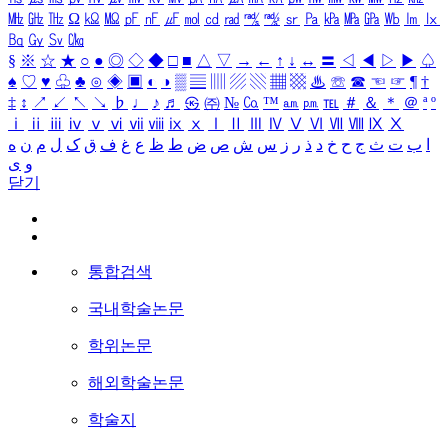
㎒
㎓
㎔
Ω
㏀
㏁
㎊
㎋
㎌
㏖
㏅
㎭
㎮
㎯
㏛
㎩
㎪
㎫
㎬
㏝
㏐
㏓
㏃
㏉
㏜
㏆
§
※
☆
★
○
●
◎
◇
◆
□
■
△
▽
→
←
↑
↓
↔
〓
◁
◀
▷
▶
♤
♠
♡
♥
♧
♣
⊙
◈
▣
◐
◑
▒
▤
▥
▨
▧
▦
▩
♨
☏
☎
☜
☞
¶
†
‡
↕
↗
↙
↖
↘
♭
♩
♪
♬
㉿
㈜
№
㏇
™
㏂
㏘
℡
＃
＆
＊
＠
ª
º
ⅰ
ⅱ
ⅲ
ⅳ
ⅴ
ⅵ
ⅶ
ⅷ
ⅸ
ⅹ
Ⅰ
Ⅱ
Ⅲ
Ⅳ
Ⅴ
Ⅵ
Ⅶ
Ⅷ
Ⅸ
Ⅹ
ا
ب
ت
ث
ج
ح
خ
د
ذ
ر
ز
س
ش
ص
ض
ط
ظ
ع
غ
ف
ق
ک
ل
م
ن
ه
و
ی
닫기
통합검색
국내학술논문
학위논문
해외학술논문
학술지