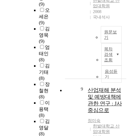
한밭대학교 산
하
i
(9)
o
을
i
의
.
업대학원
수
t
오
w
제
f
2008
견
7
처
s
t
한
세은
u
국내석사
인
배
리
d
h
하
(9)
g
차
가
슬
e
a
던
김
e
역
높
러
원문보
v
n
지
영묵
)
할
고
기
지
e
d
도
(9)
d
을
대
의
l
R
a
주
엄
i
하
형
목차
해
o
e
d
의
v
태인
였
사
검색
양
p
c
v
무
i
(8)
조회
다
고
투
m
e
a
판
d
김
.
의
기
e
n
n
매
e
음성듣
기태
그
발
가
n
t
c
제
기
s
(8)
러
생
전
t
l
e
도
s
장
나
률
면
.
y
9
m
(
산업재해 분석
u
철현
2
이
금
D
,
e
5
b
및 예방대책에
(8)
0
높
지
a
C
n
0
s
이
관한 연구 : J사
년
은
됨
e
h
t
%
t
용택
이
것
중심으로
에
j
u
o
)
a
(8)
넘
으
따
e
n
f
가
n
정미숙
김
는
로
라
o
g
t
폐
c
한밭대학교 산
노
나
영달
국
n
n
h
지
업대학원
e
후
타
(8)
내
M