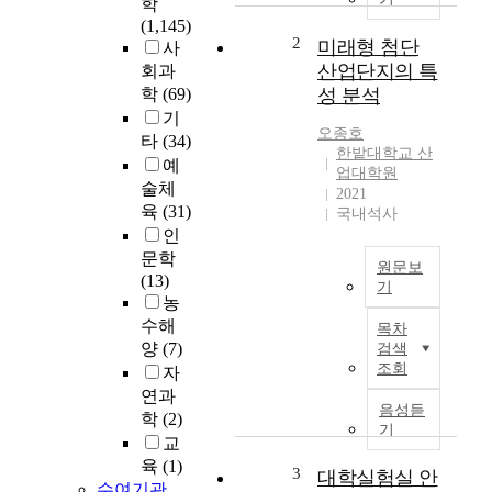
학
n
(1,145)
M
2
미래형 첨단
사
e
산업단지의 특
회과
t
학
(69)
성 분석
r
기
o
오종호
타
(34)
p
한밭대학교 산
예
o
업대학원
술체
l
2021
육
(31)
국내석사
i
인
t
문학
a
원문보
(13)
n
기
농
c
국
i
수해
목차
문
t
양
(7)
검색
요
y
조회
자
약
m
연과
음성듣
a
학
(2)
기
d
교
미
e
육
(1)
래
3
대학실험실 안
a
수여기관
형