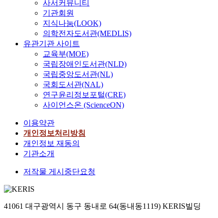
러
l
사서커뮤니티
s
y
적
m
단
시
의
사
지
e
e
기관회원
a
이
p
지
설
처
례
를
a
r
지식나눔(LOOK)
n
있
e
의
물
벌
를
각
s
a
의학전자도서관(MEDLIS)
d
다
r
정
설
규
보
각
a
t
유관기관 사이트
g
.
a
책
치
정
면
5
c
e
a
이
교육부(MOE)
t
방
현
을
5
0
o
s
s
러
국립장애인도서관(NLD)
u
향
황
주
0
g
r
a
s
한
r
국립중앙도서관(NL)
을
비
요
세
,
e
n
e
목
e
국회도서관(NAL)
제
교
내
이
7
i
d
c
적
i
연구윤리정보포털(CRE)
시
를
용
상
5
m
,
t
을
n
사이언스온 (ScienceON)
하
실
으
의
g
p
a
o
달
s
는
시
로
준
,
o
l
r
성
i
이용약관
것
하
하
고
1
r
t
s
하
d
개인정보처리방침
이
였
고
령
0
t
h
t
기
e
개인정보 재동의
다
다
있
인
0
a
o
o
위
t
기관소개
.
.
다
근
g
n
u
a
하
h
.
로
을
c
g
n
털
e
저작물 게시중단요청
미
방
단
자
투
e
h
a
대
c
래
호
,
들
입
f
t
l
전
h
형
울
상
의
하
o
h
y
지
a
첨
타
시
평
고
41061 대구광역시 동구 동내로 64(동내동1119) KERIS빌딩
r
e
z
역
m
단
리
근
균
반
s
t