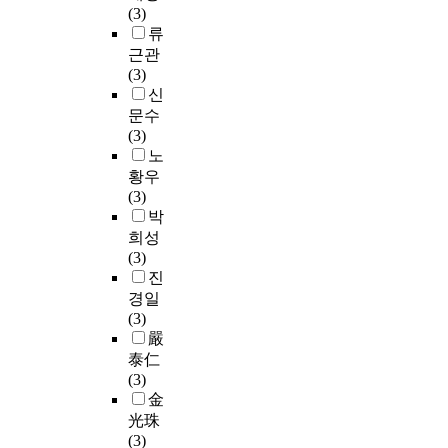
에
통
지
고
반
i
(3)
a
u
의
u
따
하
않
있
응
o
류
n
n
핵
s
른
여
고
다
시
n
n
근관
i
싱
e
산
교
있
.
간
.
u
(3)
v
인
s
업
통
다
이
,
I
a
신
e
소
f
의
안
.
에
반
m
l
문수
r
비
r
구
전
본
응
p
a
(3)
s
자
i
조
시
이
논
온
o
v
노
i
구
c
적
설
에
문
도
r
e
황우
t
매
t
환
물
정
에
와
t
r
(3)
y
행
i
경
에
부
서
같
a
a
박
l
동
o
도
대
는
는
은
n
g
희성
a
에
n
급
하
책
J
건
c
e
(3)
b
대
a
격
여
임
사
조
e
i
진
o
한
l
하
합
의
의
조
o
n
r
이
경일
h
게
리
주
5
건
f
c
a
론
(3)
e
변
적
체
년
에
'
r
t
적
嚴
a
화
설
를
간
따
s
e
o
배
泰仁
t
하
치
분
산
른
o
a
r
경
(3)
b
고
방
명
업
슬
f
s
y
을
金
e
있
안
히
재
러
t
e
d
정
t
光珠
어
에
하
해
지
-
i
i
립
w
(3)
산
대
고
사