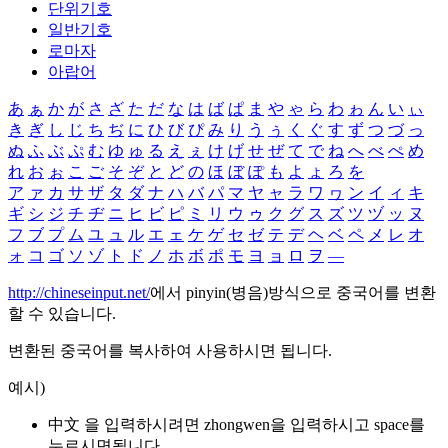
단위기호
일반기호
로마자
아랍어
あ
ぁ
か
が
さ
ざ
た
だ
な
は
ば
ぱ
ま
や
ゃ
ら
わ
ゎ
ん
い
ぃ
き
ぎ
し
じ
ち
ぢ
に
ひ
び
ぴ
み
り
う
ぅ
く
ぐ
す
ず
つ
づ
っ
ぬ
ふ
ぶ
ぷ
む
ゆ
ゅ
る
え
ぇ
け
げ
せ
ぜ
て
で
ね
へ
べ
ぺ
め
れ
お
ぉ
こ
ご
そ
ぞ
と
ど
の
ほ
ぼ
ぽ
も
よ
ょ
ろ
を
ア
ァ
カ
サ
ザ
タ
ダ
ナ
ハ
バ
パ
マ
ヤ
ャ
ラ
ワ
ヮ
ン
イ
ィ
キ
ギ
シ
ジ
チ
ヂ
ニ
ヒ
ビ
ピ
ミ
リ
ウ
ゥ
ク
グ
ス
ズ
ツ
ヅ
ッ
ヌ
フ
ブ
プ
ム
ユ
ュ
ル
エ
ェ
ケ
ゲ
セ
ゼ
テ
デ
ヘ
ベ
ペ
メ
レ
オ
ォ
コ
ゴ
ソ
ゾ
ト
ド
ノ
ホ
ボ
ポ
モ
ヨ
ョ
ロ
ヲ
―
http://chineseinput.net/
에서 pinyin(병음)방식으로 중국어를 변환
할 수 있습니다.
변환된 중국어를 복사하여 사용하시면 됩니다.
예시)
中文 을 입력하시려면
zhongwen
을 입력하시고 space를
누르시면됩니다.