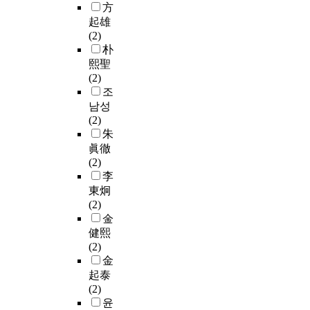
c
,
분
u
方
화
울
부
자
고
d
t
f
석
p
起雄
,
타
터
들
경
e
i
i
을
p
(2)
대
리
시
에
제
s
o
r
통
o
朴
학
,
행
대
적
i
n
e
해
r
연
시
熙聖
하
한
으
g
s
f
소
t
구
선
(2)
고
세
로
n
,
i
주
s
소
유
조
있
심
활
i
i
g
업
t
연
도
남성
다
한
용
n
n
h
체
h
계
봉
(2)
.
교
할
d
p
t
로
e
등
)
朱
이
대
수
u
a
i
하
s
산
이
법
眞徹
근
있
s
r
n
여
p
업
론
은
(2)
무
는
t
t
g
금
i
단
적
사
李
배
기
r
i
,
소
n
지
고
업
東炯
치
술
y
c
i
비
d
관
찰
장
(2)
및
을
i
u
n
자
l
련
,
에
金
인
개
s
l
d
욕
e
최
교
서
력
健熙
발
e
a
u
구
,
근
통
중
관
(2)
하
x
r
s
에
r
이
사
대
리
金
고
p
,
t
부
e
슈
고
재
가
起泰
자
e
a
r
응
s
의
통
해
안
(2)
한
c
r
i
하
u
유
계
가
전
윤
다
t
e
a
는
l