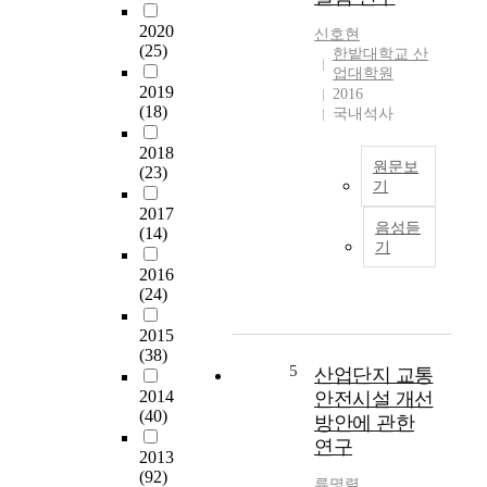
a
指
c
r
2020
導
신호현
i
i
(25)
한밭대학교 산
敎
t
e
업대학원
授
y
2019
t
2016
林
v
(18)
국내석사
y
允
i
o
澤
s
2018
f
원문보
(23)
i
l
기
o
a
2017
산
n
b
음성듣
(14)
업
,
o
기
산
하
'
r
업
2016
․
D
a
(24)
단
폐
a
t
지
수
e
o
2015
는
슬
j
r
(38)
국
러
e
5
산업단지 교통
y
가
지
o
2014
안전시설 개선
c
의
유
n
(40)
h
방안에 관한
산
중
,
e
연구
업
건
t
2013
m
발
조
(92)
h
i
류명렬