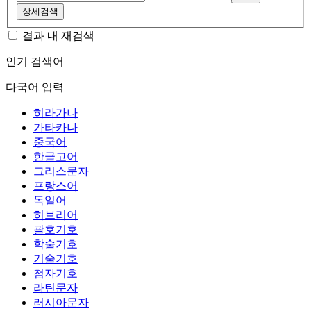
상세검색
결과 내 재검색
인기 검색어
다국어 입력
히라가나
가타카나
중국어
한글고어
그리스문자
프랑스어
독일어
히브리어
괄호기호
학술기호
기술기호
첨자기호
라틴문자
러시아문자