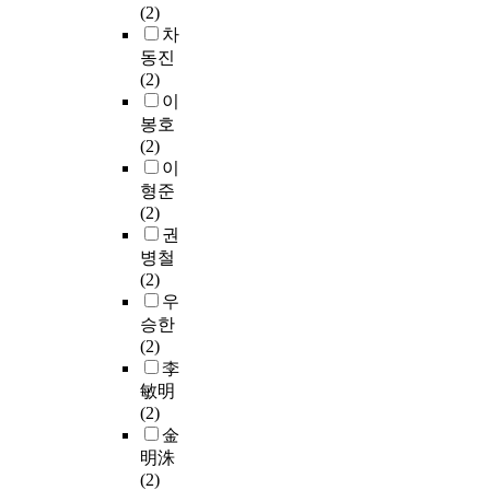
(
을
고
a
s
(2)
t
음
n
,
선
이
수
효
l
a
차
h
주
d
교
정
하
립
율
r
n
동진
e
행
l
통
하
‘
,
적
e
d
(2)
l
태
e
,
였
중
다
인
v
m
이
a
및
a
토
으
처
음
처
o
a
봉호
b
구
n
지
며
법
과
리
l
n
(2)
o
매
d
이
내
’
같
방
u
u
이
r
시
t
용
용
이
이
법
t
f
a
영
형준
h
등
적
라
제
을
i
a
t
향
(2)
e
유
범
함
시
고
o
c
o
을
권
b
형
위
)
하
찰
n
t
r
미
병철
e
별
는
을
였
하
a
u
y
치
(2)
a
특
교
2
다
여
n
r
c
는
우
r
성
통
0
.
슬
d
i
h
요
i
승한
과
안
2
첫
러
d
n
e
인
n
(2)
직
전
2
째
지
o
g
m
에
g
李
주
시
년
,
를
m
p
i
대
t
敏明
근
설
1
준
친
e
r
c
한
h
(2)
접
물
월
고
환
s
o
a
실
a
金
,
(
2
령
경
t
d
l
증
t
明洙
복
방
7
근
적
i
u
s
적
s
(2)
합
호
일
로
이
c