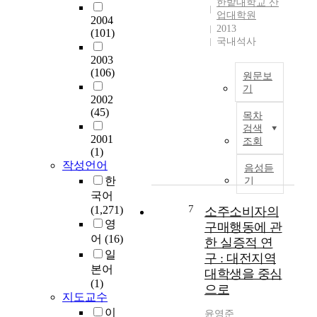
구
t
한밭대학교 산
i
은
고
에
업대학원
h
2004
c
제
있
2013
서
i
(101)
a
조
으
국내석사
는
n
l
업
며
하
d
2003
r
입
교
․
(106)
u
원문보
i
지
통
폐
s
기
s
의
안
2002
수
t
k
A
효
전
(45)
슬
r
목차
o
D
과
공
러
검색
i
f
i
적
단
2001
조회
지
a
e
s
(1)
공
에
의
l
x
c
작성언어
급
서
음성듣
발
r
p
T
한
,
발
기
생
e
o
y
국
표
국어
량
v
s
p
7
가
한
(1,271)
소주소비자의
증
o
u
e
전
자
영
구매행동에 관
가
l
r
C
략
료
어
(16)
한 실증적 연
와
u
e
o
산
에
일
유
구 : 대전지역
t
t
n
업
따
본어
기
i
대학생을 중심
o
t
의
르
(1)
성
o
으로
c
i
집
면
지도교수
슬
n
o
n
중
산
이
러
'
윤영준