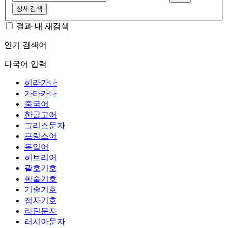
상세검색
결과 내 재검색
인기 검색어
다국어 입력
히라가나
가타카나
중국어
한글고어
그리스문자
프랑스어
독일어
히브리어
괄호기호
학술기호
기술기호
첨자기호
라틴문자
러시아문자