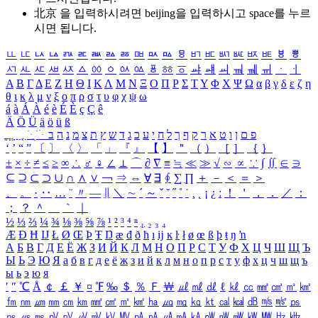
北京 을 입력하시려면
beijing
을 입력하시고 space를 누르
시면 됩니다.
ㅥ
ㅦ
ㅧ
ㅨ
ㅩ
ㅪ
ㅫ
ㅬ
ㅭ
ㅮ
ㅯ
ㅰ
ㅱ
ㅲ
ㅳ
ㅴ
ㅵ
ㅶ
ㅷ
ㅸ
ㅹ
ㅺ
ㅻ
ㅼ
ㅽ
ㅾ
ㅿ
ㆀ
ㆁ
ㆂ
ㆃ
ㆄ
ㆅ
ㆆ
ㆇ
ㆈ
ㆉ
ㆊ
ㆋ
ㆌ
ㆍ
ㆎ
Α
Β
Γ
Δ
Ε
Ζ
Η
Θ
Ι
Κ
Λ
Μ
Ν
Ξ
Ο
Π
Ρ
Σ
Τ
Υ
Φ
Χ
Ψ
Ω
α
β
γ
δ
ε
ζ
η
θ
ι
κ
λ
μ
ν
ξ
ο
π
ρ
σ
τ
υ
φ
χ
ψ
ω
á
à
Á
À
é
è
É
È
ç
Ç
ê
Ä
Ö
Ü
ä
ö
ü
ß
ְ
ֳ
ֲ
ֱ
ָ
ַ
ֵ
ֶ
ִ
ֹ
ּ
ֻ
ׂ
ׁ
ּ
ב
ה
נ
מ
צ
ת
ץ
ש
ד
ג
כ
ע
י
ח
ל
ך
ף
ק
ר
א
ט
ו
ן
ם
פ
‘
’
“
”
〔
〕
〈
〉
「
」
『
』
【
】
＂
（
）
［
］
｛
｝
±
×
÷
≠
≤
≥
∞
∴
♂
♀
∠
⊥
⌒
∂
∇
≡
≒
≪
≫
√
∽
∝
∵
∫
∬
∈
∋
⊆
⊇
⊂
⊃
∪
∩
∧
∨
￢
⇒
⇔
∀
∃
∮
∑
∏
＋
－
＜
＝
＞
、
。
·
‥
…
¨
〃
―
∥
＼
∼
´
～
ˇ
˘
˝
˚
˙
¸
˛
¡
¿
ː
！
＇
，
．
／
：
；
？
＾
＿
｀
｜
½
⅓
⅔
¼
¾
⅛
⅜
⅝
⅞
¹
²
³
⁴
ⁿ
₁
₂
₃
₄
Æ
Ð
Ħ
Ĳ
Ł
Ø
Œ
Þ
Ŧ
Ŋ
æ
đ
ð
ħ
ı
ĳ
ĸ
ŀ
ł
ø
œ
ß
þ
ŧ
ŋ
ŉ
А
Б
В
Г
Д
Е
Ё
Ж
З
И
Й
К
Л
М
Н
О
П
Р
С
Т
У
Ф
Х
Ц
Ч
Ш
Щ
Ъ
Ы
Ь
Э
Ю
Я
а
б
в
г
д
е
ё
ж
з
и
й
к
л
м
н
о
п
р
с
т
у
ф
х
ц
ч
ш
щ
ъ
ы
ь
э
ю
я
′
″
℃
Å
￠
￡
￥
¤
℉
‰
＄
％
Ｆ
￦
㎕
㎖
㎗
ℓ
㎘
㏄
㎣
㎤
㎥
㎦
㎙
㎚
㎛
㎜
㎝
㎞
㎟
㎠
㎡
㎢
㏊
㎍
㎎
㎏
㏏
㎈
㎉
㏈
㎧
㎨
㎰
㎱
㎲
㎳
㎴
㎵
㎶
㎷
㎸
㎹
㎀
㎁
㎂
㎃
㎄
㎺
㎻
㎽
㎾
㎿
㎐
㎑