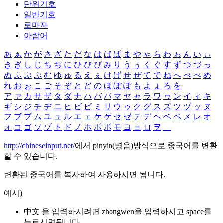
단위기호
일반기호
로마자
아랍어
あ
ぁ
か
が
さ
ざ
た
だ
な
は
ば
ぱ
ま
や
ゃ
ら
わ
ゎ
ん
い
ぃ
き
ぎ
し
じ
ち
ぢ
に
ひ
び
ぴ
み
り
う
ぅ
く
ぐ
す
ず
つ
づ
っ
ぬ
ふ
ぶ
ぷ
む
ゆ
ゅ
る
え
ぇ
け
げ
せ
ぜ
て
で
ね
へ
べ
ぺ
め
れ
お
ぉ
こ
ご
そ
ぞ
と
ど
の
ほ
ぼ
ぽ
も
よ
ょ
ろ
を
ア
ァ
カ
サ
ザ
タ
ダ
ナ
ハ
バ
パ
マ
ヤ
ャ
ラ
ワ
ヮ
ン
イ
ィ
キ
ギ
シ
ジ
チ
ヂ
ニ
ヒ
ビ
ピ
ミ
リ
ウ
ゥ
ク
グ
ス
ズ
ツ
ヅ
ッ
ヌ
フ
ブ
プ
ム
ユ
ュ
ル
エ
ェ
ケ
ゲ
セ
ゼ
テ
デ
ヘ
ベ
ペ
メ
レ
オ
ォ
コ
ゴ
ソ
ゾ
ト
ド
ノ
ホ
ボ
ポ
モ
ヨ
ョ
ロ
ヲ
―
http://chineseinput.net/
에서 pinyin(병음)방식으로 중국어를 변환
할 수 있습니다.
변환된 중국어를 복사하여 사용하시면 됩니다.
예시)
中文 을 입력하시려면
zhongwen
을 입력하시고 space를
누르시면됩니다.