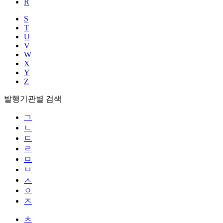
R
S
T
U
V
W
X
Y
Z
발행기관별 검색
ㄱ
ㄴ
ㄷ
ㄹ
ㅁ
ㅂ
ㅅ
ㅇ
ㅈ
ㅊ