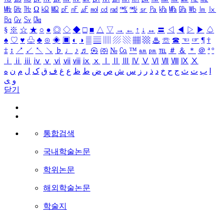
㎒
㎓
㎔
Ω
㏀
㏁
㎊
㎋
㎌
㏖
㏅
㎭
㎮
㎯
㏛
㎩
㎪
㎫
㎬
㏝
㏐
㏓
㏃
㏉
㏜
㏆
§
※
☆
★
○
●
◎
◇
◆
□
■
△
▽
→
←
↑
↓
↔
〓
◁
◀
▷
▶
♤
♠
♡
♥
♧
♣
⊙
◈
▣
◐
◑
▒
▤
▥
▨
▧
▦
▩
♨
☏
☎
☜
☞
¶
†
‡
↕
↗
↙
↖
↘
♭
♩
♪
♬
㉿
㈜
№
㏇
™
㏂
㏘
℡
＃
＆
＊
＠
ª
º
ⅰ
ⅱ
ⅲ
ⅳ
ⅴ
ⅵ
ⅶ
ⅷ
ⅸ
ⅹ
Ⅰ
Ⅱ
Ⅲ
Ⅳ
Ⅴ
Ⅵ
Ⅶ
Ⅷ
Ⅸ
Ⅹ
ا
ب
ت
ث
ج
ح
خ
د
ذ
ر
ز
س
ش
ص
ض
ط
ظ
ع
غ
ف
ق
ک
ل
م
ن
ه
و
ی
닫기
통합검색
국내학술논문
학위논문
해외학술논문
학술지