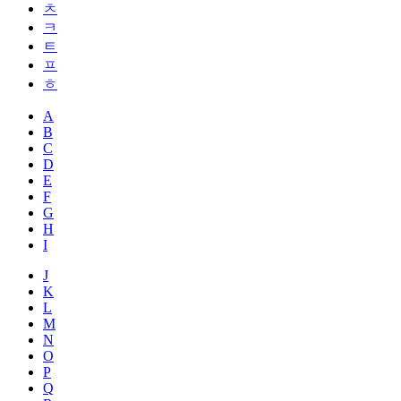
ㅊ
ㅋ
ㅌ
ㅍ
ㅎ
A
B
C
D
E
F
G
H
I
J
K
L
M
N
O
P
Q