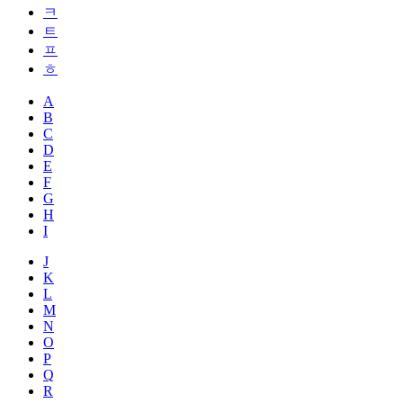
ㅋ
ㅌ
ㅍ
ㅎ
A
B
C
D
E
F
G
H
I
J
K
L
M
N
O
P
Q
R