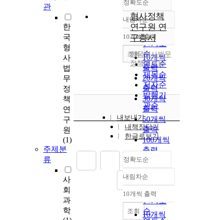
정확도순
관
형사정책
내림차순
정확도
연구원 연
한
순
국
10개씩 출력
구총서
내림차순
인기도
형
순
조회
한국형사법무
10개씩
사
정책연구원
연도순
출력
법
제목순
20개씩
무
저자순
출력
정
발행기
30개씩
책
관순
출력
연
내보내기
50개씩
구
내책장담기
출력
원
한글로보기
(1)
100개씩
주제분
출력
류
정확도순
내림차순
사
정확도
회
순
10개씩 출력
내림차순
과
인기도
학
순
조회
10개씩