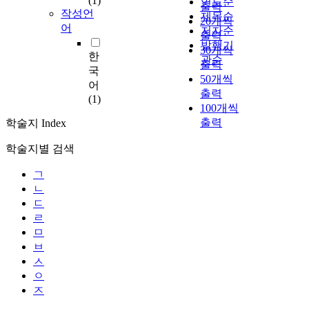
(1)
연도순
출력
작성언
제목순
20개씩
어
저자순
출력
발행기
30개씩
한
관순
출력
국
50개씩
어
출력
(1)
100개씩
출력
학술지 Index
학술지별 검색
ㄱ
ㄴ
ㄷ
ㄹ
ㅁ
ㅂ
ㅅ
ㅇ
ㅈ