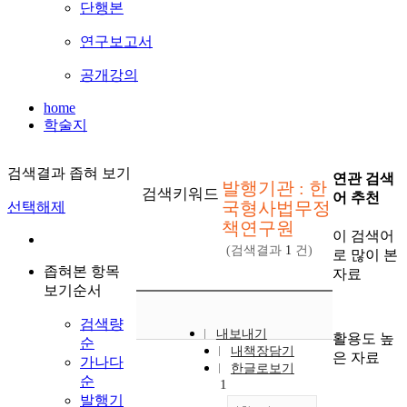
단행본
연구보고서
공개강의
home
학술지
검색결과 좁혀 보기
연관 검색
발행기관 : 한
검색키워드
어 추천
국형사법무정
선택해제
책연구원
이 검색어
(검색결과
1
건)
로 많이 본
좁혀본 항목
자료
보기순서
검색량
내보내기
활용도 높
순
내책장담기
은 자료
가나다
한글로보기
순
1
발행기