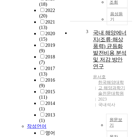
(
조회
(18)
e
G
2022
c
O
음성듣
(20)
e
기
C
2021
n
I
(13)
t
3
국내 해양에너
:
2020
y
G
(15)
지(조류·해상
e
e
2019
풍력) 균등화
a
(9)
o
발전비용 분석
r
2018
s
및 저감 방안
s
(7)
t
연구
,
2017
a
c
(13)
t
윤서호
o
2016
i
한국해양대학
(9)
o
o
교 해양과학기
2015
p
n
술전문대학원
(11)
e
2023
a
2014
r
국내석사
r
(1)
a
y
2013
t
O
원문보
(1)
i
c
기
작성언어
v
e
영어
본
e
a
목차