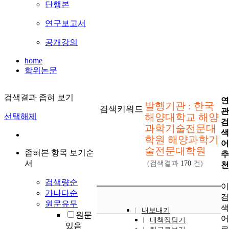
단행본
연구보고서
공개강의
home
학위논문
검색결과 좁혀 보기
연
발행기관 : 한국
검색키워드
관
해양대학교 해양
선택해제
검
과학기술전문대
색
학원 해양과학기
어
술전문대학원
좁혀본 항목 보기순
추
서
(검색결과
170
건)
천
검색량순
이
가나다순
검
원문유무
색
내보내기
원문
어
내책장담기
있음