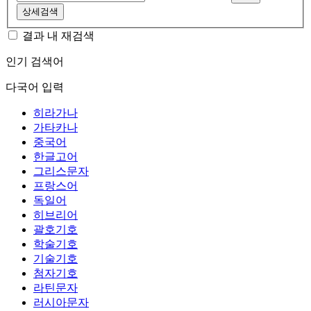
상세검색
결과 내 재검색
인기 검색어
다국어 입력
히라가나
가타카나
중국어
한글고어
그리스문자
프랑스어
독일어
히브리어
괄호기호
학술기호
기술기호
첨자기호
라틴문자
러시아문자