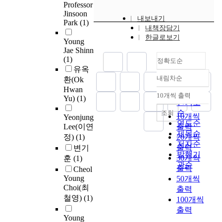
~
절
s
p
Professor
n
f
5
재
I
2
성
Jinsoon
t
l
c
a
n
의
i
내보내기
8
동
Park
(1)
r
a
e
c
m
손
내책장담기
s
5
토
u
s
n
t
)
상
한글로보기
r
Young
/
지
c
t
t
i
영
을
e
Jae Shinn
k
역
t
i
r
n
역
유
l
(1)
정확도순
W
에
u
c
a
o
에
발
a
유옥
h
위
r
s
t
m
서
하
t
내림차순
환(Ok
으
정확도
치
e
i
i
y
관
고
i
Hwan
로
하
순
i
n
o
c
10개씩 출력
측
표
v
Yu)
(1)
내림차순
감
는
인기도
n
t
n
e
한
면
e
소
말
순
s
조회
o
.
t
다
의
10개씩
Yeonjung
l
하
뚝
p
연도순
a
C
e
.
균
Lee(이연
출력
y
는
기
e
q
제목순
o
s
일
정)
(1)
20개씩
l
것
초
c
u
n
저자순
i
대
한
출력
a
변기
으
의
t
a
s
s
발행기
기
클
c
30개씩
훈
(1)
로
연
i
t
e
o
관순
상
리
k
출력
Cheol
추
중
o
i
q
l
층
닝
i
Young
50개씩
정
온
n
c
u
a
위
이
n
Choi(최
출력
되
도
,
e
e
t
성
어
g
철영)
(1)
100개씩
었
변
a
c
n
e
궤
렵
i
출력
으
화
n
o
t
d
도
다
n
Young
며
에
d
s