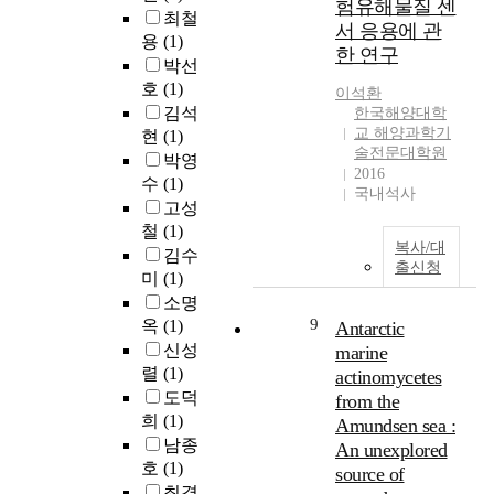
e
험유해물질 센
로
n
i
n
최철
안
의
d
서 응용에 관
L
v
n
t
용
(1)
1
건
i
C
한 연구
a
u
h
시
강
박선
n
O
r
e
e
간
문
호
(1)
t
이석환
E
i
d
u
의
제
e
김석
한국해양대학
저
o
i
s
시
가
교 해양과학기
r
현
(1)
감
u
n
e
간
지
술전문대학원
e
박영
방
s
t
o
간
속
2016
s
수
(1)
안
m
e
f
국내석사
격
적
t
에
고성
a
n
f
으
으
i
대
철
(1)
r
s
o
로
로
n
복사/대
하
김수
i
i
s
관
야
t
출신청
여
t
미
(1)
f
s
측
기
h
고
i
i
i
소명
하
되
e
찰
m
c
l
9
옥
(1)
Antarctic
고
고
f
하
e
a
f
신성
있
있
marine
o
였
a
t
u
으
다
렬
(1)
actinomycetes
u
다
p
i
e
며
.
도덕
r
from the
.
p
o
l
(
또
희
(1)
t
Amundsen sea :
조
l
n
s
하
한
h
남종
An unexplored
류
i
o
,
루
현
i
호
(1)
발
source of
c
f
l
8
재
n
최경
전