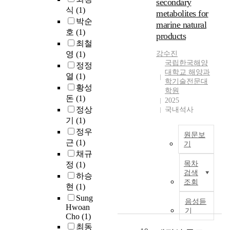
secondary
a
m
e
회
의
d
식
(1)
L
t
metabolites for
a
a
관
전
u
C
박순
i
r
d
marine natural
측
처
s
O
호
(1)
o
i
i
products
)
리
t
E
n
최철
n
n
가
방
r
는
s
e
영
(1)
강수진
g
시
법
i
누
국립한국해양
s
e
t
정정
광
으
a
적
대학교 해양과
u
n
o
열
(1)
~
로
l
학기술전문대
설
c
v
a
근
는
황성
r
학원
비
h
i
c
적
협
돈
(1)
e
2025
용
a
r
o
외
소
정상
v
국내석사
량
s
o
n
파
구
o
기
(1)
이
o
n
t
장
역
l
정우
1
원문보
c
m
i
대
의
u
근
(1)
M
기
e
e
n
(
접
t
채규
W
a
n
u
T
4
근
i
목차
에
정
(1)
n
t
o
h
1
이
o
검색
서
하승
s
a
u
i
2
난
n
조회
1
현
(1)
u
l
s
s
,
해
.
G
r
p
Sung
i
s
4
하
음성듣
H
W
Hwoan
v
o
n
t
4
고
기
o
까
Cho
(1)
e
l
c
u
3
모
w
지
최동
i
l
r
d