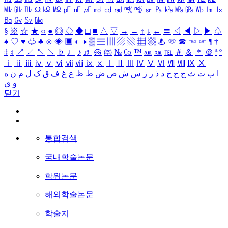
㎒
㎓
㎔
Ω
㏀
㏁
㎊
㎋
㎌
㏖
㏅
㎭
㎮
㎯
㏛
㎩
㎪
㎫
㎬
㏝
㏐
㏓
㏃
㏉
㏜
㏆
§
※
☆
★
○
●
◎
◇
◆
□
■
△
▽
→
←
↑
↓
↔
〓
◁
◀
▷
▶
♤
♠
♡
♥
♧
♣
⊙
◈
▣
◐
◑
▒
▤
▥
▨
▧
▦
▩
♨
☏
☎
☜
☞
¶
†
‡
↕
↗
↙
↖
↘
♭
♩
♪
♬
㉿
㈜
№
㏇
™
㏂
㏘
℡
＃
＆
＊
＠
ª
º
ⅰ
ⅱ
ⅲ
ⅳ
ⅴ
ⅵ
ⅶ
ⅷ
ⅸ
ⅹ
Ⅰ
Ⅱ
Ⅲ
Ⅳ
Ⅴ
Ⅵ
Ⅶ
Ⅷ
Ⅸ
Ⅹ
ا
ب
ت
ث
ج
ح
خ
د
ذ
ر
ز
س
ش
ص
ض
ط
ظ
ع
غ
ف
ق
ک
ل
م
ن
ه
و
ی
닫기
통합검색
국내학술논문
학위논문
해외학술논문
학술지