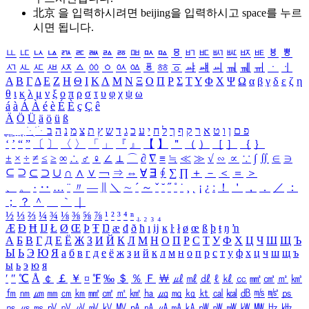
北京 을 입력하시려면
beijing
을 입력하시고 space를 누르
시면 됩니다.
ㅥ
ㅦ
ㅧ
ㅨ
ㅩ
ㅪ
ㅫ
ㅬ
ㅭ
ㅮ
ㅯ
ㅰ
ㅱ
ㅲ
ㅳ
ㅴ
ㅵ
ㅶ
ㅷ
ㅸ
ㅹ
ㅺ
ㅻ
ㅼ
ㅽ
ㅾ
ㅿ
ㆀ
ㆁ
ㆂ
ㆃ
ㆄ
ㆅ
ㆆ
ㆇ
ㆈ
ㆉ
ㆊ
ㆋ
ㆌ
ㆍ
ㆎ
Α
Β
Γ
Δ
Ε
Ζ
Η
Θ
Ι
Κ
Λ
Μ
Ν
Ξ
Ο
Π
Ρ
Σ
Τ
Υ
Φ
Χ
Ψ
Ω
α
β
γ
δ
ε
ζ
η
θ
ι
κ
λ
μ
ν
ξ
ο
π
ρ
σ
τ
υ
φ
χ
ψ
ω
á
à
Á
À
é
è
É
È
ç
Ç
ê
Ä
Ö
Ü
ä
ö
ü
ß
ְ
ֳ
ֲ
ֱ
ָ
ַ
ֵ
ֶ
ִ
ֹ
ּ
ֻ
ׂ
ׁ
ּ
ב
ה
נ
מ
צ
ת
ץ
ש
ד
ג
כ
ע
י
ח
ל
ך
ף
ק
ר
א
ט
ו
ן
ם
פ
‘
’
“
”
〔
〕
〈
〉
「
」
『
』
【
】
＂
（
）
［
］
｛
｝
±
×
÷
≠
≤
≥
∞
∴
♂
♀
∠
⊥
⌒
∂
∇
≡
≒
≪
≫
√
∽
∝
∵
∫
∬
∈
∋
⊆
⊇
⊂
⊃
∪
∩
∧
∨
￢
⇒
⇔
∀
∃
∮
∑
∏
＋
－
＜
＝
＞
、
。
·
‥
…
¨
〃
―
∥
＼
∼
´
～
ˇ
˘
˝
˚
˙
¸
˛
¡
¿
ː
！
＇
，
．
／
：
；
？
＾
＿
｀
｜
½
⅓
⅔
¼
¾
⅛
⅜
⅝
⅞
¹
²
³
⁴
ⁿ
₁
₂
₃
₄
Æ
Ð
Ħ
Ĳ
Ł
Ø
Œ
Þ
Ŧ
Ŋ
æ
đ
ð
ħ
ı
ĳ
ĸ
ŀ
ł
ø
œ
ß
þ
ŧ
ŋ
ŉ
А
Б
В
Г
Д
Е
Ё
Ж
З
И
Й
К
Л
М
Н
О
П
Р
С
Т
У
Ф
Х
Ц
Ч
Ш
Щ
Ъ
Ы
Ь
Э
Ю
Я
а
б
в
г
д
е
ё
ж
з
и
й
к
л
м
н
о
п
р
с
т
у
ф
х
ц
ч
ш
щ
ъ
ы
ь
э
ю
я
′
″
℃
Å
￠
￡
￥
¤
℉
‰
＄
％
Ｆ
￦
㎕
㎖
㎗
ℓ
㎘
㏄
㎣
㎤
㎥
㎦
㎙
㎚
㎛
㎜
㎝
㎞
㎟
㎠
㎡
㎢
㏊
㎍
㎎
㎏
㏏
㎈
㎉
㏈
㎧
㎨
㎰
㎱
㎲
㎳
㎴
㎵
㎶
㎷
㎸
㎹
㎀
㎁
㎂
㎃
㎄
㎺
㎻
㎽
㎾
㎿
㎐
㎑