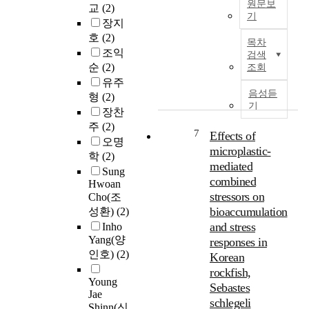
량
원문보
v
교
(2)
를
인
a
에
기
e
장지
관
딩
s
따
h
R
측
및
호
(2)
b
목차
른
i
e
하
쇼
조익
e
검색
L
c
c
는
트
순
(2)
e
조회
C
l
e
것
방
n
유주
O
e
n
과
식
음성듣
a
형
(2)
E
s
t
달
을
기
p
장찬
범
(
i
리
채
p
주
(2)
위
U
n
7
천
택
Effects of
l
를
오명
S
d
리
하
microplastic-
i
추
학
(2)
V
u
안
고
e
mediated
정
s
Sung
s
해
있
d
combined
하
Hwoan
)
t
양
으
i
stressors on
고
Cho(조
h
r
위
나
n
,
bioaccumulation
성환)
(2)
a
i
성
동
v
L
and stress
v
Inho
a
은
력
a
C
Yang(양
e
responses in
l
한
공
r
O
g
인호)
(2)
i
Korean
반
구
i
E
a
z
rockfish,
도
에
o
의
i
Young
a
를
의
Sebastes
u
주
Jae
n
t
포
한
schlegeli
s
요
Shinn(신
e