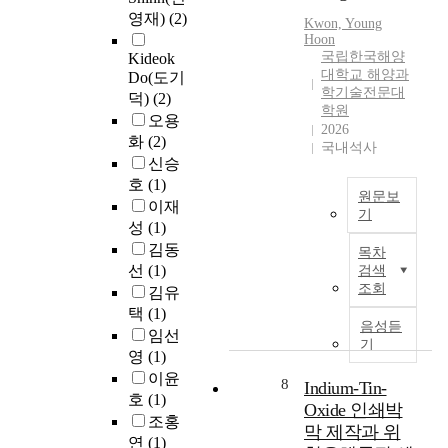
i
함
작
i
구
영재)
(2)
d
o
Kwon, Young
한
업
n
성
s
Hoon
n
동
자
d
요
국립한국해양
Kideok
i
h
북
의
u
대학교 해양과
소
Do(도기
g
a
아
위
s
학기술전문대
에
덕)
(2)
n
s
해
험
t
학원
대
i
오용
r
역
성
r
2026
한
f
화
(2)
e
을
및
국내석사
i
민
i
s
신승
0
분
e
감
c
u
호
(1)
.
진
s
도
원문보
a
l
5
비
이재
d
기
를
n
t
k
산
성
(1)
u
분
t
W
e
m
에
김동
e
목차
석
a
i
d
공
의
t
선
(1)
검색
하
t
t
i
간
한
조회
o
김유
였
t
h
n
해
환
i
택
(1)
으
e
t
a
상
경
음성듣
n
임선
며
n
h
s
기
도
오
c
,
영
(1)
t
e
u
로
염
r
마
이윤
i
c
r
8
낮
과
Indium-Tin-
e
지
호
(1)
o
o
g
시
작
Oxide 인쇄박
a
막
n
n
조홍
e
간
업
s
막 제작과 위
으
i
t
i
연
(1)
동
자