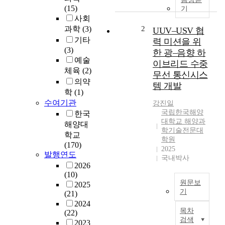
은
(15)
기
세
사회
계
과학
(3)
2
UUV–USV 협
최
기타
력 미션을 위
초
(3)
한 광–음향 하
의
예술
이브리드 수중
정
체육
(2)
무선 통신시스
지
의약
템 개발
궤
학
(1)
도
수여기관
강진일
해
국립한국해양
한국
색
대학교 해양과
해양대
위
학기술전문대
학교
성
학원
(170)
인
2025
발행연도
천
국내박사
2026
리
(10)
안
원문보
2025
해
기
(21)
양
2024
I
위
목차
(22)
n
성
검색
2023
r