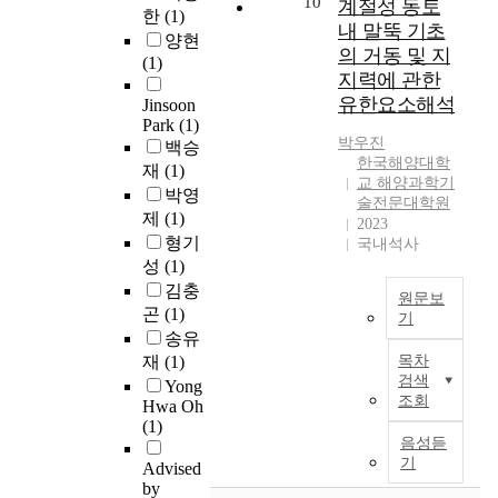
,
서
10
계절성 동토
e
증
한
(1)
l
u
e
y
4
리
v
내 말뚝 기초
가
l
양현
t
a
e
9
등
e
의 거동 및 지
할
a
(1)
i
s
x
0
의
r
지력에 관한
때
n
o
e
p
,
개
,
￦
유한요소해석
Jinsoon
c
n
i
l
5
소
r
5
Park
(1)
e
,
n
o
5
와
e
박우진
2
백승
,
t
a
r
5
복
s
한국해양대학
0
재
(1)
u
h
t
e
,
잡
교 해양과학기
e
~
박영
n
e
m
s
6
한
술전문대학원
a
8
d
제
(1)
i
o
t
6
형
2023
r
0
e
n
s
형기
h
국내석사
0
상
c
0
r
f
p
e
성
(1)
,
에
h
/
w
l
h
d
김충
6
대
r
원문보
k
a
u
e
i
8
한
곤
(1)
e
기
W
t
x
r
v
0
작
송유
l
h
본
e
o
i
e
,
업
재
(1)
목차
a
에
학
r
f
c
r
7
이
검색
t
Yong
서
위
i
m
C
s
조회
4
어
Hwa Oh
e
￦
논
n
i
O
i
5
려
(1)
d
1
문
f
c
2
t
음성듣
,
우
t
4
은
r
r
기
c
y
Advised
8
며
o
2
계
a
o
o
o
by
6
모
A