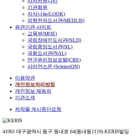
e
사서커뮤니티
과
기
T
i
t
a
적
면
i
기관회원
,
위
h
o
r
r
외
클
n
지식나눔(LOOK)
설
해
e
u
i
c
파
리
d
의학전자도서관(MEDLIS)
비
수
s
s
s
t
장
닝
u
유관기관 사이트
이
치
e
g
k
i
대
기
s
교육부(MOE)
용
해
m
l
o
c
신
술
t
률
국립장애인도서관(NLD)
석
i
o
f
a
호
은
r
,
을
국립중앙도서관(NL)
s
b
b
a
중
공
i
할
통
국회도서관(NAL)
s
a
e
n
9
정
e
인
해
연구윤리정보포털(CRE)
i
l
i
d
0
중
s
율
수
o
사이언스온 (ScienceON)
e
n
i
%
환
b
그
행
n
n
g
n
이
경
e
리
하
이용약관
s
v
i
v
상
오
c
고
였
개인정보처리방침
r
i
m
e
은
염
a
발
다
개인정보 재동의
e
r
p
s
대
물
u
전
.
q
기관소개
o
a
t
기
질
s
설
동
u
n
c
i
신
의
e
비
결
저작물 게시중단요청
i
m
t
g
호
배
o
비
지
r
e
e
a
이
출
f
용
반
e
n
d
t
며
이
t
의
의
a
t
b
e
,
거
41061 대구광역시 동구 동내로 64(동내동1119) KERIS빌딩
h
민
융
r
a
y
s
해
의
e
감
해