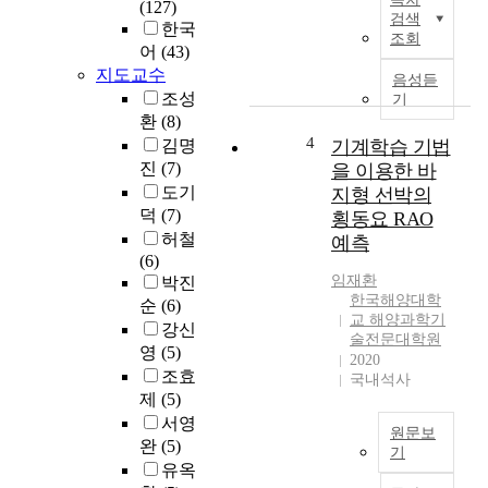
(127)
연
o
n
검색
한국
구
p
조회
C
어
(43)
에
e
o
서
지도교수
r
음성듣
l
는
조성
a
기
o
조
환
(8)
t
r
류
4
i
김명
기계학습 기법
I
발
o
진
(7)
을 이용한 바
m
전
n
도기
지형 선박의
a
과
s
덕
(7)
g
횡동요 RAO
해
b
e
허철
예측
상
e
r
(6)
풍
t
)
임재환
박진
력
w
한국해양대학
에
순
(6)
발
e
교 해양과학기
표
강신
전
e
술전문대학원
준
영
(5)
의
2020
n
으
조효
균
국내석사
u
로
제
(5)
등
n
사
화
서영
m
용
원문보
발
완
(5)
a
기
되
전
유옥
n
는
R
비