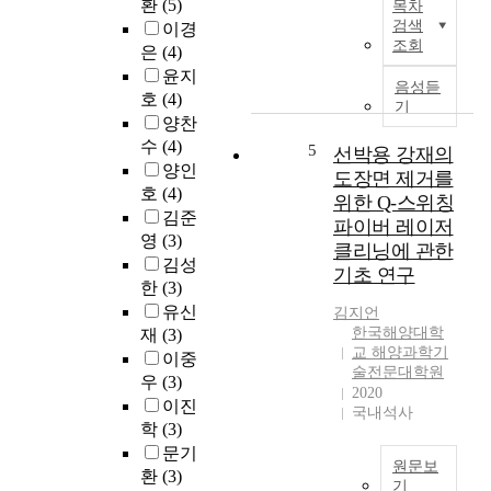
n
환
(5)
목차
대
e
용
e
검색
이경
기
c
(
조회
d
은
(4)
보
e
L
u
윤지
정
n
e
음성듣
n
이
호
(4)
t
기
v
d
론
양찬
l
e
e
에
수
(4)
y
5
선박용 강재의
l
r
대
,
양인
i
도장면 제거를
w
하
A
호
(4)
z
위한 Q-스위칭
a
여
r
김준
e
t
파이버 레이저
기
t
영
(3)
d
e
클리닝에 관한
술
i
C
김성
r
기초 연구
하
f
o
한
(3)
v
고
i
s
e
유신
김지언
있
c
t
h
한국해양대학
재
(3)
다
i
o
교 해양과학기
i
이중
.
a
f
술전문대학원
c
우
(3)
타
l
2020
E
l
극
이진
I
국내석사
n
e
궤
학
(3)
n
e
s
도
문기
t
r
(
원문보
해
e
환
(3)
g
U
기