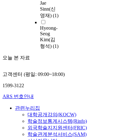
l
f
에
는
Jae
s
,
따
a
y
y
r
서
단
Sinn(신
h
L
른
u
s
,
o
일
점
영재)
(1)
i
C
지
t
t
m
m
반
을
p
O
반
o
e
a
t
적
가
Hyeong-
b
E
의
n
m
r
h
인
지
Seog
u
의
거
o
s
i
e
맑
고
Kim(김
i
주
동
m
h
n
A
은
있
형석)
(1)
l
요
과
o
a
e
m
해
다
d
구
말
u
s
e
u
오늘 본 자료
역
.
i
성
뚝
s
e
c
n
을
반
n
요
에
e
m
o
d
대
면
g
소
작
고객센터 (평일: 09:00~18:00)
x
e
s
s
상
,
a
에
용
p
r
y
e
으
레
n
1599-3122
대
하
l
g
s
n
로
이
d
하
는
o
e
t
S
관
저
ARS 번호안내
m
여
지
r
d
e
e
측
열
a
민
지
a
a
m
a
관련누리집
된
원
r
감
력
t
s
s
i
가
을
대학공개강의(KOCW)
i
도
을
i
a
a
n
시
이
학술정보통계시스템(Rinfo)
t
분
분
o
s
r
A
광
용
외국학술지지원센터(FRIC)
i
석
석
n
e
e
n
~
한
학술관계분석서비스(SAM)
m
결
하
.
r
a
t
근
표