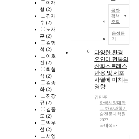
색
l
이재
y
U
위
현
l
형
(2)
,
목차
V
성
재
i
김재
L
검색
s
들
조
g
조회
C
수
(2)
)
이
선
e
O
노재
a
1
해
n
음성듣
E
훈
(2)
n
~
양
c
기
)
d
김형
2
산
e
분
u
석
(2)
일
업
6
(
다양한 환경
석
n
이호
주
현
A
요인이 전복의
사
m
진
(2)
기
장
I
산화스트레스
례
a
로
에
최형
)
를
반응 및 세포
n
한
서
식
(2)
t
조
사멸에 미치는
n
장
도
e
김종
사
e
영향
소
장
c
화
(2)
하
d
를
전
h
진강
여
김민주
s
방
처
n
규
(2)
,
한국해양대학
u
문
리
o
교 해양과학기
누
김종
r
하
작
l
술전문대학원
적
도
(2)
f
며
업
o
2023
설
박우
a
전
은
국내석사
g
비
c
선
(2)
지
그
y
용
e
서영
구
라
h