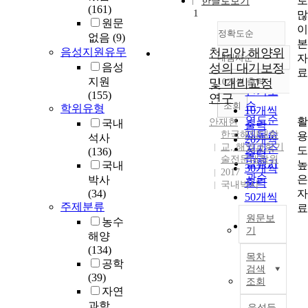
로
한글로보기
(161)
1
많
원문
이
정확도순
없음
(9)
본
음성지원유무
천리안 해양위
자
내림차순
정확도
음성
성의 대기보정
료
순
지원
및 대리교정
10개씩 출력
내림차순
인기도
(155)
연구
순
조회
학위유형
10개씩
연도순
활
안재현
국내
출력
제목순
한국해양대학
용
석사
20개씩
교, 해양과학기
저자순
도
(136)
출력
술전문대학원
발행기
높
국내
30개씩
2017
관순
은
박사
출력
국내박사
자
(34)
50개씩
주제분류
료
출력
원문보
농수
100개씩
기
해양
출력
본
(134)
목차
학
공학
검색
위
(39)
조회
논
자연
문
과학
음성듣