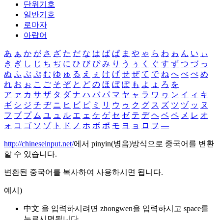
단위기호
일반기호
로마자
아랍어
あ
ぁ
か
が
さ
ざ
た
だ
な
は
ば
ぱ
ま
や
ゃ
ら
わ
ゎ
ん
い
ぃ
き
ぎ
し
じ
ち
ぢ
に
ひ
び
ぴ
み
り
う
ぅ
く
ぐ
す
ず
つ
づ
っ
ぬ
ふ
ぶ
ぷ
む
ゆ
ゅ
る
え
ぇ
け
げ
せ
ぜ
て
で
ね
へ
べ
ぺ
め
れ
お
ぉ
こ
ご
そ
ぞ
と
ど
の
ほ
ぼ
ぽ
も
よ
ょ
ろ
を
ア
ァ
カ
サ
ザ
タ
ダ
ナ
ハ
バ
パ
マ
ヤ
ャ
ラ
ワ
ヮ
ン
イ
ィ
キ
ギ
シ
ジ
チ
ヂ
ニ
ヒ
ビ
ピ
ミ
リ
ウ
ゥ
ク
グ
ス
ズ
ツ
ヅ
ッ
ヌ
フ
ブ
プ
ム
ユ
ュ
ル
エ
ェ
ケ
ゲ
セ
ゼ
テ
デ
ヘ
ベ
ペ
メ
レ
オ
ォ
コ
ゴ
ソ
ゾ
ト
ド
ノ
ホ
ボ
ポ
モ
ヨ
ョ
ロ
ヲ
―
http://chineseinput.net/
에서 pinyin(병음)방식으로 중국어를 변환
할 수 있습니다.
변환된 중국어를 복사하여 사용하시면 됩니다.
예시)
中文 을 입력하시려면
zhongwen
을 입력하시고 space를
누르시면됩니다.