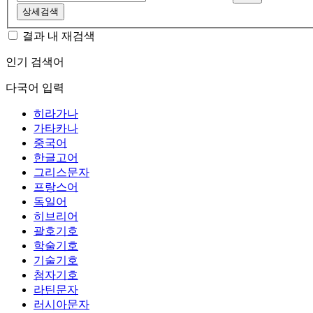
상세검색
결과 내 재검색
인기 검색어
다국어 입력
히라가나
가타카나
중국어
한글고어
그리스문자
프랑스어
독일어
히브리어
괄호기호
학술기호
기술기호
첨자기호
라틴문자
러시아문자