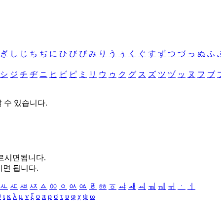
ぎ
し
じ
ち
ぢ
に
ひ
び
ぴ
み
り
う
ぅ
く
ぐ
す
ず
つ
づ
っ
ぬ
ふ
シ
ジ
チ
ヂ
ニ
ヒ
ビ
ピ
ミ
リ
ウ
ゥ
ク
グ
ス
ズ
ツ
ヅ
ッ
ヌ
フ
ブ
할 수 있습니다.
누르시면됩니다.
시면 됩니다.
ㅻ
ㅼ
ㅽ
ㅾ
ㅿ
ㆀ
ㆁ
ㆂ
ㆃ
ㆄ
ㆅ
ㆆ
ㆇ
ㆈ
ㆉ
ㆊ
ㆋ
ㆌ
ㆍ
ㆎ
θ
ι
κ
λ
μ
ν
ξ
ο
π
ρ
σ
τ
υ
φ
χ
ψ
ω