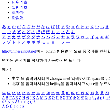
단위기호
일반기호
로마자
아랍어
あ
ぁ
か
が
さ
ざ
た
だ
な
は
ば
ぱ
ま
や
ゃ
ら
わ
ゎ
ん
い
ぃ
き
こ
ご
そ
ぞ
と
ど
の
ほ
ぼ
ぽ
も
よ
ょ
ろ
を
ア
ァ
カ
サ
ザ
タ
ダ
ナ
ハ
バ
パ
マ
ヤ
ャ
ラ
ワ
ヮ
ン
イ
ィ
キ
ギ
ソ
ゾ
ト
ド
ノ
ホ
ボ
ポ
モ
ヨ
ョ
ロ
ヲ
―
http://chineseinput.net/
에서 pinyin(병음)방식으로 중국어를 변환
변환된 중국어를 복사하여 사용하시면 됩니다.
예시)
中文 을 입력하시려면
zhongwen
을 입력하시고 space를
北京 을 입력하시려면
beijing
을 입력하시고 space를 누르
ㅥ
ㅦ
ㅧ
ㅨ
ㅩ
ㅪ
ㅫ
ㅬ
ㅭ
ㅮ
ㅯ
ㅰ
ㅱ
ㅲ
ㅳ
ㅴ
ㅵ
ㅶ
ㅷ
ㅸ
ㅹ
ㅺ
Α
Β
Γ
Δ
Ε
Ζ
Η
Θ
Ι
Κ
Λ
Μ
Ν
Ξ
Ο
Π
Ρ
Σ
Τ
Υ
Φ
Χ
Ψ
Ω
α
β
γ
δ
ε
ζ
η
á
à
Á
À
é
è
É
È
ç
Ç
ê
Ä
Ö
Ü
ä
ö
ü
ß