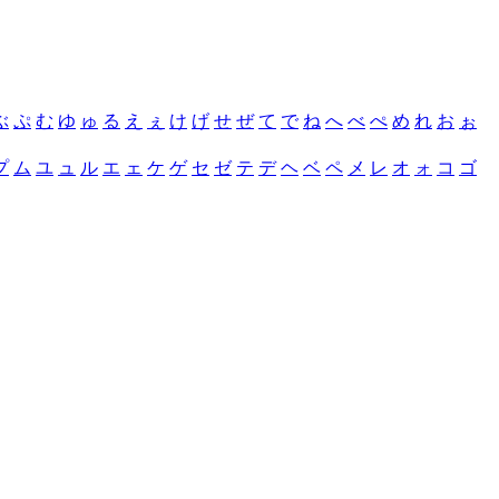
ぶ
ぷ
む
ゆ
ゅ
る
え
ぇ
け
げ
せ
ぜ
て
で
ね
へ
べ
ぺ
め
れ
お
ぉ
プ
ム
ユ
ュ
ル
エ
ェ
ケ
ゲ
セ
ゼ
テ
デ
ヘ
ベ
ペ
メ
レ
オ
ォ
コ
ゴ