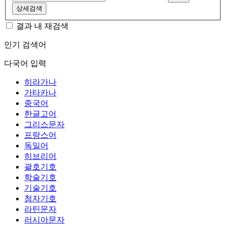
상세검색
결과 내 재검색
인기 검색어
다국어 입력
히라가나
가타카나
중국어
한글고어
그리스문자
프랑스어
독일어
히브리어
괄호기호
학술기호
기술기호
첨자기호
라틴문자
러시아문자