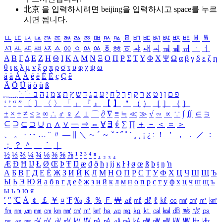
北京 을 입력하시려면
beijing
을 입력하시고 space를 누르
시면 됩니다.
ㅥ
ㅦ
ㅧ
ㅨ
ㅩ
ㅪ
ㅫ
ㅬ
ㅭ
ㅮ
ㅯ
ㅰ
ㅱ
ㅲ
ㅳ
ㅴ
ㅵ
ㅶ
ㅷ
ㅸ
ㅹ
ㅺ
ㅻ
ㅼ
ㅽ
ㅾ
ㅿ
ㆀ
ㆁ
ㆂ
ㆃ
ㆄ
ㆅ
ㆆ
ㆇ
ㆈ
ㆉ
ㆊ
ㆋ
ㆌ
ㆍ
ㆎ
Α
Β
Γ
Δ
Ε
Ζ
Η
Θ
Ι
Κ
Λ
Μ
Ν
Ξ
Ο
Π
Ρ
Σ
Τ
Υ
Φ
Χ
Ψ
Ω
α
β
γ
δ
ε
ζ
η
θ
ι
κ
λ
μ
ν
ξ
ο
π
ρ
σ
τ
υ
φ
χ
ψ
ω
á
à
Á
À
é
è
É
È
ç
Ç
ê
Ä
Ö
Ü
ä
ö
ü
ß
ְ
ֳ
ֲ
ֱ
ָ
ַ
ֵ
ֶ
ִ
ֹ
ּ
ֻ
ׂ
ׁ
ּ
ב
ה
נ
מ
צ
ת
ץ
ש
ד
ג
כ
ע
י
ח
ל
ך
ף
ק
ר
א
ט
ו
ן
ם
פ
‘
’
“
”
〔
〕
〈
〉
「
」
『
』
【
】
＂
（
）
［
］
｛
｝
±
×
÷
≠
≤
≥
∞
∴
♂
♀
∠
⊥
⌒
∂
∇
≡
≒
≪
≫
√
∽
∝
∵
∫
∬
∈
∋
⊆
⊇
⊂
⊃
∪
∩
∧
∨
￢
⇒
⇔
∀
∃
∮
∑
∏
＋
－
＜
＝
＞
、
。
·
‥
…
¨
〃
―
∥
＼
∼
´
～
ˇ
˘
˝
˚
˙
¸
˛
¡
¿
ː
！
＇
，
．
／
：
；
？
＾
＿
｀
｜
½
⅓
⅔
¼
¾
⅛
⅜
⅝
⅞
¹
²
³
⁴
ⁿ
₁
₂
₃
₄
Æ
Ð
Ħ
Ĳ
Ł
Ø
Œ
Þ
Ŧ
Ŋ
æ
đ
ð
ħ
ı
ĳ
ĸ
ŀ
ł
ø
œ
ß
þ
ŧ
ŋ
ŉ
А
Б
В
Г
Д
Е
Ё
Ж
З
И
Й
К
Л
М
Н
О
П
Р
С
Т
У
Ф
Х
Ц
Ч
Ш
Щ
Ъ
Ы
Ь
Э
Ю
Я
а
б
в
г
д
е
ё
ж
з
и
й
к
л
м
н
о
п
р
с
т
у
ф
х
ц
ч
ш
щ
ъ
ы
ь
э
ю
я
′
″
℃
Å
￠
￡
￥
¤
℉
‰
＄
％
Ｆ
￦
㎕
㎖
㎗
ℓ
㎘
㏄
㎣
㎤
㎥
㎦
㎙
㎚
㎛
㎜
㎝
㎞
㎟
㎠
㎡
㎢
㏊
㎍
㎎
㎏
㏏
㎈
㎉
㏈
㎧
㎨
㎰
㎱
㎲
㎳
㎴
㎵
㎶
㎷
㎸
㎹
㎀
㎁
㎂
㎃
㎄
㎺
㎻
㎽
㎾
㎿
㎐
㎑