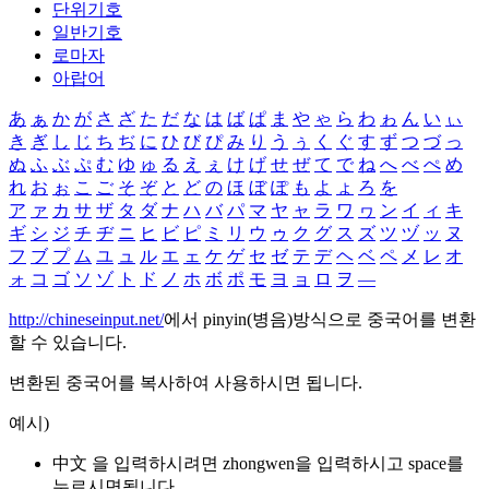
단위기호
일반기호
로마자
아랍어
あ
ぁ
か
が
さ
ざ
た
だ
な
は
ば
ぱ
ま
や
ゃ
ら
わ
ゎ
ん
い
ぃ
き
ぎ
し
じ
ち
ぢ
に
ひ
び
ぴ
み
り
う
ぅ
く
ぐ
す
ず
つ
づ
っ
ぬ
ふ
ぶ
ぷ
む
ゆ
ゅ
る
え
ぇ
け
げ
せ
ぜ
て
で
ね
へ
べ
ぺ
め
れ
お
ぉ
こ
ご
そ
ぞ
と
ど
の
ほ
ぼ
ぽ
も
よ
ょ
ろ
を
ア
ァ
カ
サ
ザ
タ
ダ
ナ
ハ
バ
パ
マ
ヤ
ャ
ラ
ワ
ヮ
ン
イ
ィ
キ
ギ
シ
ジ
チ
ヂ
ニ
ヒ
ビ
ピ
ミ
リ
ウ
ゥ
ク
グ
ス
ズ
ツ
ヅ
ッ
ヌ
フ
ブ
プ
ム
ユ
ュ
ル
エ
ェ
ケ
ゲ
セ
ゼ
テ
デ
ヘ
ベ
ペ
メ
レ
オ
ォ
コ
ゴ
ソ
ゾ
ト
ド
ノ
ホ
ボ
ポ
モ
ヨ
ョ
ロ
ヲ
―
http://chineseinput.net/
에서 pinyin(병음)방식으로 중국어를 변환
할 수 있습니다.
변환된 중국어를 복사하여 사용하시면 됩니다.
예시)
中文 을 입력하시려면
zhongwen
을 입력하시고 space를
누르시면됩니다.