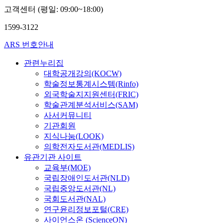
고객센터 (평일: 09:00~18:00)
1599-3122
ARS 번호안내
관련누리집
대학공개강의(KOCW)
학술정보통계시스템(Rinfo)
외국학술지지원센터(FRIC)
학술관계분석서비스(SAM)
사서커뮤니티
기관회원
지식나눔(LOOK)
의학전자도서관(MEDLIS)
유관기관 사이트
교육부(MOE)
국립장애인도서관(NLD)
국립중앙도서관(NL)
국회도서관(NAL)
연구윤리정보포털(CRE)
사이언스온 (ScienceON)