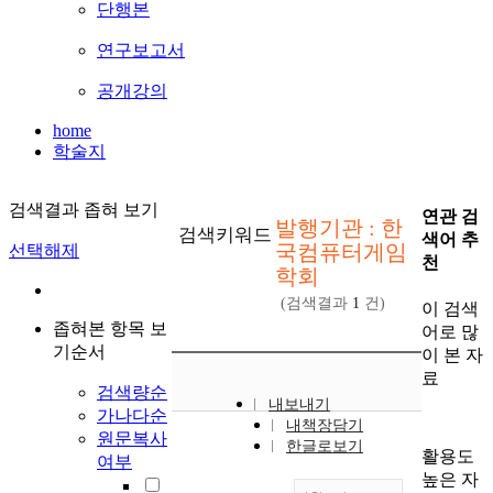
단행본
연구보고서
공개강의
home
학술지
검색결과 좁혀 보기
연관 검
발행기관 : 한
검색키워드
색어 추
국컴퓨터게임
선택해제
천
학회
(검색결과
1
건)
이 검색
좁혀본 항목 보
어로 많
기순서
이 본 자
료
검색량순
내보내기
가나다순
내책장담기
원문복사
한글로보기
활용도
여부
높은 자