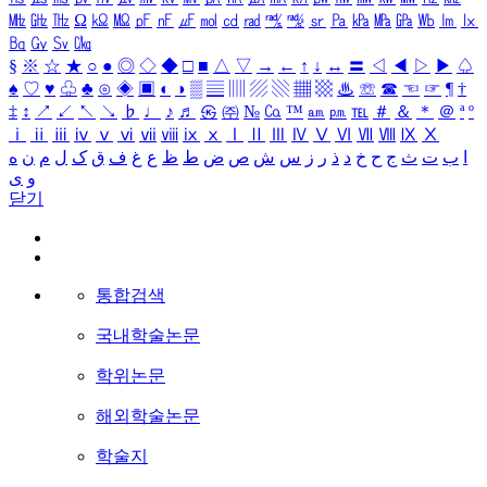
㎒
㎓
㎔
Ω
㏀
㏁
㎊
㎋
㎌
㏖
㏅
㎭
㎮
㎯
㏛
㎩
㎪
㎫
㎬
㏝
㏐
㏓
㏃
㏉
㏜
㏆
§
※
☆
★
○
●
◎
◇
◆
□
■
△
▽
→
←
↑
↓
↔
〓
◁
◀
▷
▶
♤
♠
♡
♥
♧
♣
⊙
◈
▣
◐
◑
▒
▤
▥
▨
▧
▦
▩
♨
☏
☎
☜
☞
¶
†
‡
↕
↗
↙
↖
↘
♭
♩
♪
♬
㉿
㈜
№
㏇
™
㏂
㏘
℡
＃
＆
＊
＠
ª
º
ⅰ
ⅱ
ⅲ
ⅳ
ⅴ
ⅵ
ⅶ
ⅷ
ⅸ
ⅹ
Ⅰ
Ⅱ
Ⅲ
Ⅳ
Ⅴ
Ⅵ
Ⅶ
Ⅷ
Ⅸ
Ⅹ
ا
ب
ت
ث
ج
ح
خ
د
ذ
ر
ز
س
ش
ص
ض
ط
ظ
ع
غ
ف
ق
ک
ل
م
ن
ه
و
ی
닫기
통합검색
국내학술논문
학위논문
해외학술논문
학술지