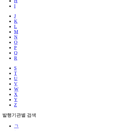
H
I
J
K
L
M
N
O
P
Q
R
S
T
U
V
W
X
Y
Z
발행기관별 검색
ㄱ