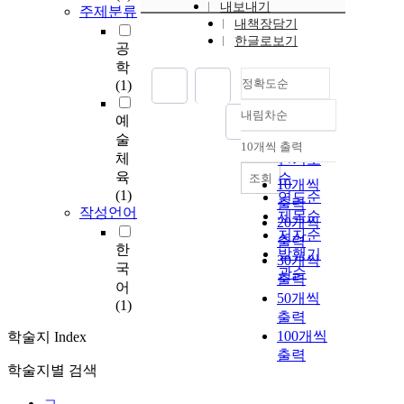
내보내기
주제분류
내책장담기
한글로보기
공
학
정확도순
(1)
내림차순
예
정확도
술
순
10개씩 출력
내림차순
체
인기도
육
순
조회
10개씩
(1)
연도순
출력
작성언어
제목순
20개씩
저자순
출력
한
발행기
30개씩
국
관순
출력
어
50개씩
(1)
출력
100개씩
학술지 Index
출력
학술지별 검색
ㄱ