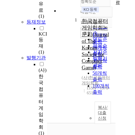
정확도순
료
유
료
내림차순
정확도
(1)
1
순
한국컴퓨터
등재정보
10개씩 출력
내림차순
인기도
게임학회논
순
조회
KCI
문지(Journal
10개씩
연도순
등
of The
출력
제목순
재
Korean
20개씩
(1)
저자순
Society for
출력
발행기관
발행기
Computer
30개씩
관순
출력
Game)
(사)
50개씩
한
(사)한국컴퓨터
출력
국
게임학회
100개씩
ISSN : 1976-
컴
출력
6513
퓨
터
복사/
게
대출
임
신청
학
회
(1)