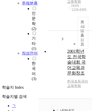
교육학회
주제분류
ISSN :
1229-8395
인
문
복
학
사/
(2)
대
출
기
3
신
타
청
(1)
2001학년
작성언어
도 전국학
술대회 국
한
어교육과
국
문화창조
어
(3)
한국초등국어
교육학회
학술지 Index
학술지별 검색
ㄱ
내보내기
ㄴ