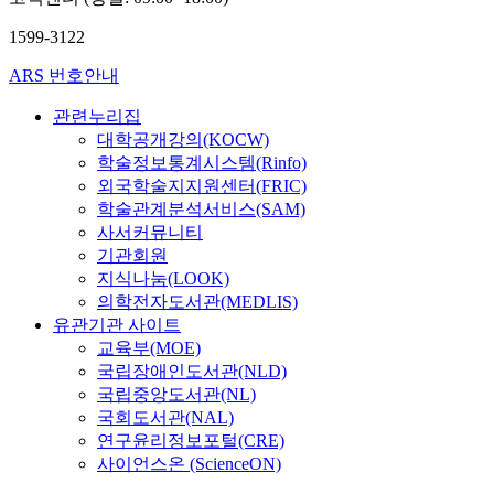
1599-3122
ARS 번호안내
관련누리집
대학공개강의(KOCW)
학술정보통계시스템(Rinfo)
외국학술지지원센터(FRIC)
학술관계분석서비스(SAM)
사서커뮤니티
기관회원
지식나눔(LOOK)
의학전자도서관(MEDLIS)
유관기관 사이트
교육부(MOE)
국립장애인도서관(NLD)
국립중앙도서관(NL)
국회도서관(NAL)
연구윤리정보포털(CRE)
사이언스온 (ScienceON)