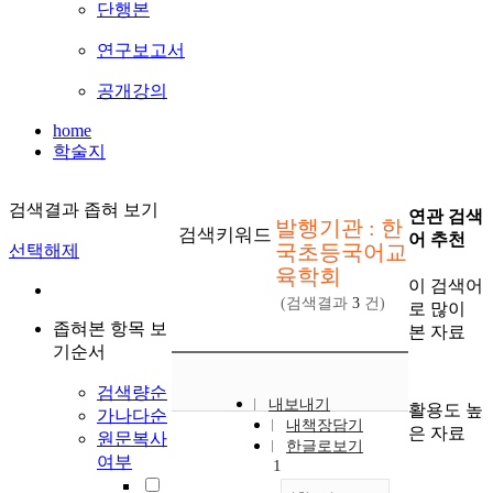
단행본
연구보고서
공개강의
home
학술지
검색결과 좁혀 보기
연관 검색
발행기관 : 한
검색키워드
어 추천
국초등국어교
선택해제
육학회
이 검색어
(검색결과
3
건)
로 많이
좁혀본 항목 보
본 자료
기순서
검색량순
내보내기
활용도 높
가나다순
내책장담기
은 자료
원문복사
한글로보기
여부
1