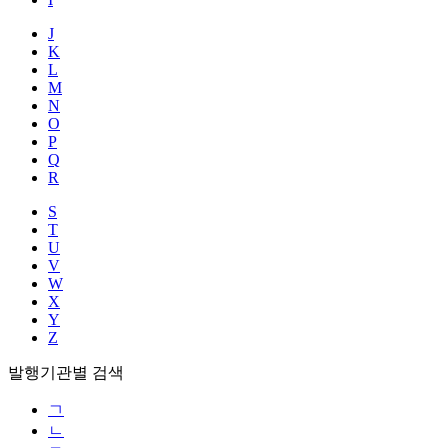
J
K
L
M
N
O
P
Q
R
S
T
U
V
W
X
Y
Z
발행기관별 검색
ㄱ
ㄴ