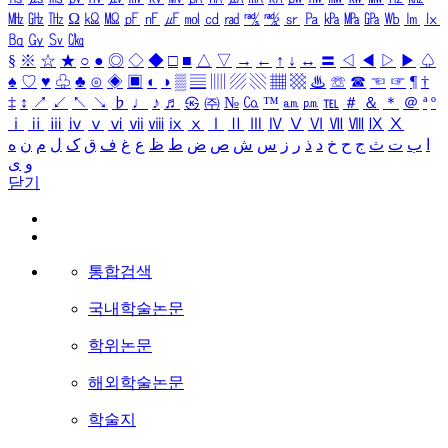
㎒
㎓
㎔
Ω
㏀
㏁
㎊
㎋
㎌
㏖
㏅
㎭
㎮
㎯
㏛
㎩
㎪
㎫
㎬
㏝
㏐
㏓
㏃
㏉
㏜
㏆
§
※
☆
★
○
●
◎
◇
◆
□
■
△
▽
→
←
↑
↓
↔
〓
◁
◀
▷
▶
♤
♠
♡
♥
♧
♣
⊙
◈
▣
◐
◑
▒
▤
▥
▨
▧
▦
▩
♨
☏
☎
☜
☞
¶
†
‡
↕
↗
↙
↖
↘
♭
♩
♪
♬
㉿
㈜
№
㏇
™
㏂
㏘
℡
＃
＆
＊
＠
ª
º
ⅰ
ⅱ
ⅲ
ⅳ
ⅴ
ⅵ
ⅶ
ⅷ
ⅸ
ⅹ
Ⅰ
Ⅱ
Ⅲ
Ⅳ
Ⅴ
Ⅵ
Ⅶ
Ⅷ
Ⅸ
Ⅹ
ا
ب
ت
ث
ج
ح
خ
د
ذ
ر
ز
س
ش
ص
ض
ط
ظ
ع
غ
ف
ق
ک
ل
م
ن
ه
و
ی
닫기
통합검색
국내학술논문
학위논문
해외학술논문
학술지