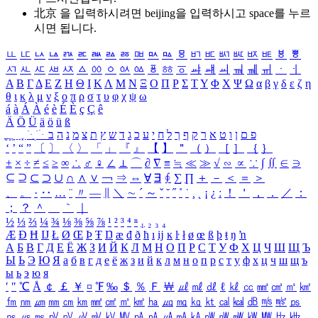
北京 을 입력하시려면
beijing
을 입력하시고 space를 누르
시면 됩니다.
ㅥ
ㅦ
ㅧ
ㅨ
ㅩ
ㅪ
ㅫ
ㅬ
ㅭ
ㅮ
ㅯ
ㅰ
ㅱ
ㅲ
ㅳ
ㅴ
ㅵ
ㅶ
ㅷ
ㅸ
ㅹ
ㅺ
ㅻ
ㅼ
ㅽ
ㅾ
ㅿ
ㆀ
ㆁ
ㆂ
ㆃ
ㆄ
ㆅ
ㆆ
ㆇ
ㆈ
ㆉ
ㆊ
ㆋ
ㆌ
ㆍ
ㆎ
Α
Β
Γ
Δ
Ε
Ζ
Η
Θ
Ι
Κ
Λ
Μ
Ν
Ξ
Ο
Π
Ρ
Σ
Τ
Υ
Φ
Χ
Ψ
Ω
α
β
γ
δ
ε
ζ
η
θ
ι
κ
λ
μ
ν
ξ
ο
π
ρ
σ
τ
υ
φ
χ
ψ
ω
á
à
Á
À
é
è
É
È
ç
Ç
ê
Ä
Ö
Ü
ä
ö
ü
ß
ְ
ֳ
ֲ
ֱ
ָ
ַ
ֵ
ֶ
ִ
ֹ
ּ
ֻ
ׂ
ׁ
ּ
ב
ה
נ
מ
צ
ת
ץ
ש
ד
ג
כ
ע
י
ח
ל
ך
ף
ק
ר
א
ט
ו
ן
ם
פ
‘
’
“
”
〔
〕
〈
〉
「
」
『
』
【
】
＂
（
）
［
］
｛
｝
±
×
÷
≠
≤
≥
∞
∴
♂
♀
∠
⊥
⌒
∂
∇
≡
≒
≪
≫
√
∽
∝
∵
∫
∬
∈
∋
⊆
⊇
⊂
⊃
∪
∩
∧
∨
￢
⇒
⇔
∀
∃
∮
∑
∏
＋
－
＜
＝
＞
、
。
·
‥
…
¨
〃
―
∥
＼
∼
´
～
ˇ
˘
˝
˚
˙
¸
˛
¡
¿
ː
！
＇
，
．
／
：
；
？
＾
＿
｀
｜
½
⅓
⅔
¼
¾
⅛
⅜
⅝
⅞
¹
²
³
⁴
ⁿ
₁
₂
₃
₄
Æ
Ð
Ħ
Ĳ
Ł
Ø
Œ
Þ
Ŧ
Ŋ
æ
đ
ð
ħ
ı
ĳ
ĸ
ŀ
ł
ø
œ
ß
þ
ŧ
ŋ
ŉ
А
Б
В
Г
Д
Е
Ё
Ж
З
И
Й
К
Л
М
Н
О
П
Р
С
Т
У
Ф
Х
Ц
Ч
Ш
Щ
Ъ
Ы
Ь
Э
Ю
Я
а
б
в
г
д
е
ё
ж
з
и
й
к
л
м
н
о
п
р
с
т
у
ф
х
ц
ч
ш
щ
ъ
ы
ь
э
ю
я
′
″
℃
Å
￠
￡
￥
¤
℉
‰
＄
％
Ｆ
￦
㎕
㎖
㎗
ℓ
㎘
㏄
㎣
㎤
㎥
㎦
㎙
㎚
㎛
㎜
㎝
㎞
㎟
㎠
㎡
㎢
㏊
㎍
㎎
㎏
㏏
㎈
㎉
㏈
㎧
㎨
㎰
㎱
㎲
㎳
㎴
㎵
㎶
㎷
㎸
㎹
㎀
㎁
㎂
㎃
㎄
㎺
㎻
㎽
㎾
㎿
㎐
㎑