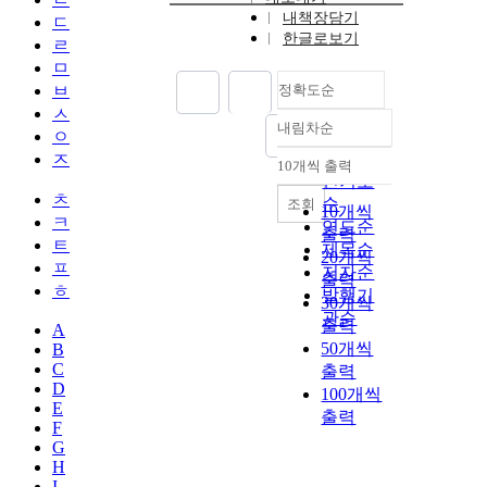
내책장담기
ㄷ
한글로보기
ㄹ
ㅁ
ㅂ
정확도순
ㅅ
내림차순
정확도
ㅇ
순
ㅈ
10개씩 출력
내림차순
인기도
ㅊ
순
조회
10개씩
ㅋ
연도순
출력
ㅌ
제목순
20개씩
ㅍ
저자순
출력
ㅎ
발행기
30개씩
관순
출력
A
50개씩
B
C
출력
D
100개씩
E
출력
F
G
H
I