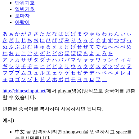
단위기호
일반기호
로마자
아랍어
あ
ぁ
か
が
さ
ざ
た
だ
な
は
ば
ぱ
ま
や
ゃ
ら
わ
ゎ
ん
い
ぃ
き
ぎ
し
じ
ち
ぢ
に
ひ
び
ぴ
み
り
う
ぅ
く
ぐ
す
ず
つ
づ
っ
ぬ
ふ
ぶ
ぷ
む
ゆ
ゅ
る
え
ぇ
け
げ
せ
ぜ
て
で
ね
へ
べ
ぺ
め
れ
お
ぉ
こ
ご
そ
ぞ
と
ど
の
ほ
ぼ
ぽ
も
よ
ょ
ろ
を
ア
ァ
カ
サ
ザ
タ
ダ
ナ
ハ
バ
パ
マ
ヤ
ャ
ラ
ワ
ヮ
ン
イ
ィ
キ
ギ
シ
ジ
チ
ヂ
ニ
ヒ
ビ
ピ
ミ
リ
ウ
ゥ
ク
グ
ス
ズ
ツ
ヅ
ッ
ヌ
フ
ブ
プ
ム
ユ
ュ
ル
エ
ェ
ケ
ゲ
セ
ゼ
テ
デ
ヘ
ベ
ペ
メ
レ
オ
ォ
コ
ゴ
ソ
ゾ
ト
ド
ノ
ホ
ボ
ポ
モ
ヨ
ョ
ロ
ヲ
―
http://chineseinput.net/
에서 pinyin(병음)방식으로 중국어를 변환
할 수 있습니다.
변환된 중국어를 복사하여 사용하시면 됩니다.
예시)
中文 을 입력하시려면
zhongwen
을 입력하시고 space를
누르시면됩니다.