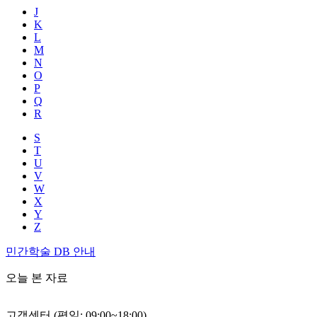
J
K
L
M
N
O
P
Q
R
S
T
U
V
W
X
Y
Z
민간학술 DB 안내
오늘 본 자료
고객센터 (평일: 09:00~18:00)