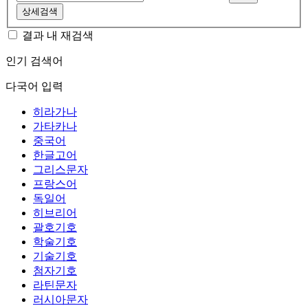
상세검색
결과 내 재검색
인기 검색어
다국어 입력
히라가나
가타카나
중국어
한글고어
그리스문자
프랑스어
독일어
히브리어
괄호기호
학술기호
기술기호
첨자기호
라틴문자
러시아문자