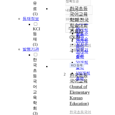
정확도순
유
한국초등
료
내림차순
정확도
(1)
국어교육
순
등재정보
10개씩 출력
학회 전국
내림차순
인기도
학술대회
순
조회
KCI
10개씩
자료집
연도순
등
출력
(N/A)
제목순
재
20개씩
(1)
저자순
한국초등국어
출력
발행기관
발행기
교육학회
30개씩
관순
출력
한
50개씩
국
출력
초
100개씩
2
한국초등
등
출력
국어교육
국
(Jounal of
어
Elementary
교
육
Korean
학
Education)
회
한국초등국어
(3)