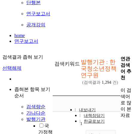
단행본
연구보고서
공개강의
home
연구보고서
검색결과 좁혀 보기
연관
발행기관 : 한
검색키워드
검색
국청소년정책
선택해제
어 추
연구원
천
(검색결과
1,294
건)
좁혀본 항목 보기
이 검
순서
색어
로 많
검색량순
이 본
내보내기
가나다순
자료
내책장담기
발행기관
한글로보기
1
국
가정책