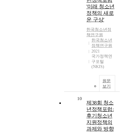
년정책포럼
'미래 청소년
정책의 새로
운 구상'
한국청소년정
책연구원
한국청소년
정책연구원
2021
국가정책연
구포털
(NKIS)
원문
보기
10
제38회 청소
년정책포럼:
후기청소년
지원정책의
과제와 방향