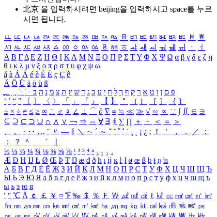
北京 을 입력하시려면
beijing
을 입력하시고 space를 누르
시면 됩니다.
ㅥ
ㅦ
ㅧ
ㅨ
ㅩ
ㅪ
ㅫ
ㅬ
ㅭ
ㅮ
ㅯ
ㅰ
ㅱ
ㅲ
ㅳ
ㅴ
ㅵ
ㅶ
ㅷ
ㅸ
ㅹ
ㅺ
ㅻ
ㅼ
ㅽ
ㅾ
ㅿ
ㆀ
ㆁ
ㆂ
ㆃ
ㆄ
ㆅ
ㆆ
ㆇ
ㆈ
ㆉ
ㆊ
ㆋ
ㆌ
ㆍ
ㆎ
Α
Β
Γ
Δ
Ε
Ζ
Η
Θ
Ι
Κ
Λ
Μ
Ν
Ξ
Ο
Π
Ρ
Σ
Τ
Υ
Φ
Χ
Ψ
Ω
α
β
γ
δ
ε
ζ
η
θ
ι
κ
λ
μ
ν
ξ
ο
π
ρ
σ
τ
υ
φ
χ
ψ
ω
á
à
Á
À
é
è
É
È
ç
Ç
ê
Ä
Ö
Ü
ä
ö
ü
ß
ְ
ֳ
ֲ
ֱ
ָ
ַ
ֵ
ֶ
ִ
ֹ
ּ
ֻ
ׂ
ׁ
ּ
ב
ה
נ
מ
צ
ת
ץ
ש
ד
ג
כ
ע
י
ח
ל
ך
ף
ק
ר
א
ט
ו
ן
ם
פ
‘
’
“
”
〔
〕
〈
〉
「
」
『
』
【
】
＂
（
）
［
］
｛
｝
±
×
÷
≠
≤
≥
∞
∴
♂
♀
∠
⊥
⌒
∂
∇
≡
≒
≪
≫
√
∽
∝
∵
∫
∬
∈
∋
⊆
⊇
⊂
⊃
∪
∩
∧
∨
￢
⇒
⇔
∀
∃
∮
∑
∏
＋
－
＜
＝
＞
、
。
·
‥
…
¨
〃
―
∥
＼
∼
´
～
ˇ
˘
˝
˚
˙
¸
˛
¡
¿
ː
！
＇
，
．
／
：
；
？
＾
＿
｀
｜
½
⅓
⅔
¼
¾
⅛
⅜
⅝
⅞
¹
²
³
⁴
ⁿ
₁
₂
₃
₄
Æ
Ð
Ħ
Ĳ
Ł
Ø
Œ
Þ
Ŧ
Ŋ
æ
đ
ð
ħ
ı
ĳ
ĸ
ŀ
ł
ø
œ
ß
þ
ŧ
ŋ
ŉ
А
Б
В
Г
Д
Е
Ё
Ж
З
И
Й
К
Л
М
Н
О
П
Р
С
Т
У
Ф
Х
Ц
Ч
Ш
Щ
Ъ
Ы
Ь
Э
Ю
Я
а
б
в
г
д
е
ё
ж
з
и
й
к
л
м
н
о
п
р
с
т
у
ф
х
ц
ч
ш
щ
ъ
ы
ь
э
ю
я
′
″
℃
Å
￠
￡
￥
¤
℉
‰
＄
％
Ｆ
￦
㎕
㎖
㎗
ℓ
㎘
㏄
㎣
㎤
㎥
㎦
㎙
㎚
㎛
㎜
㎝
㎞
㎟
㎠
㎡
㎢
㏊
㎍
㎎
㎏
㏏
㎈
㎉
㏈
㎧
㎨
㎰
㎱
㎲
㎳
㎴
㎵
㎶
㎷
㎸
㎹
㎀
㎁
㎂
㎃
㎄
㎺
㎻
㎽
㎾
㎿
㎐
㎑