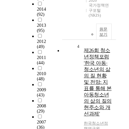
2020
국가정책연
2014
구포털
(92)
(NKIS)
2013
원문
(95)
보기
2012
(49)
4
제26회 청소
년정책포럼
2011
(44)
'한국 아동·
청소년의 삶
2010
의 질 현황
(48)
및 전망: 지
표를 통해 본
2009
아동청소년
(43)
의 삶의 질의
2008
현주소와 개
(29)
선과제'
2007
한국청소년정
(36)
책연구원