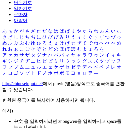
단위기호
일반기호
로마자
아랍어
あ
ぁ
か
が
さ
ざ
た
だ
な
は
ば
ぱ
ま
や
ゃ
ら
わ
ゎ
ん
い
ぃ
き
ぎ
し
じ
ち
ぢ
に
ひ
び
ぴ
み
り
う
ぅ
く
ぐ
す
ず
つ
づ
っ
ぬ
ふ
ぶ
ぷ
む
ゆ
ゅ
る
え
ぇ
け
げ
せ
ぜ
て
で
ね
へ
べ
ぺ
め
れ
お
ぉ
こ
ご
そ
ぞ
と
ど
の
ほ
ぼ
ぽ
も
よ
ょ
ろ
を
ア
ァ
カ
サ
ザ
タ
ダ
ナ
ハ
バ
パ
マ
ヤ
ャ
ラ
ワ
ヮ
ン
イ
ィ
キ
ギ
シ
ジ
チ
ヂ
ニ
ヒ
ビ
ピ
ミ
リ
ウ
ゥ
ク
グ
ス
ズ
ツ
ヅ
ッ
ヌ
フ
ブ
プ
ム
ユ
ュ
ル
エ
ェ
ケ
ゲ
セ
ゼ
テ
デ
ヘ
ベ
ペ
メ
レ
オ
ォ
コ
ゴ
ソ
ゾ
ト
ド
ノ
ホ
ボ
ポ
モ
ヨ
ョ
ロ
ヲ
―
http://chineseinput.net/
에서 pinyin(병음)방식으로 중국어를 변환
할 수 있습니다.
변환된 중국어를 복사하여 사용하시면 됩니다.
예시)
中文 을 입력하시려면
zhongwen
을 입력하시고 space를
누르시면됩니다.