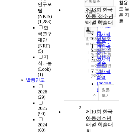
정확도순
활용
연구포
도 높
제13회 한국
털
내림차순
정확도
은 자
아동·청소년
(NKIS)
순
료
(1,288)
10개씩 출력
패널 학술대
내림차순
인기도
한
회
순
조회
국연구
10개씩
연도순
한국청소년정
재단
출력
책연구원
제목순
(NRF)
20개씩
한국청소년
저자순
(5)
출력
정책연구원
지
발행기
30개씩
2024
식나눔
관순
출력
국가정책연
(Look)
구포털
50개씩
(1)
(NKIS)
출력
발행연도
100개씩
출력
원문
2026
보기
(29)
2
2025
제10회 한국
(90)
아동청소년
패널 학술대
2024
(60)
회