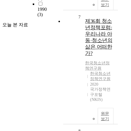
보기
1990
(3)
7
제36회 청소
오늘 본 자료
년정책포럼:
우리나라 아
동·청소년의
삶은 어떠한
가?
한국청소년정
책연구원
한국청소년
정책연구원
2020
국가정책연
구포털
(NKIS)
원문
보기