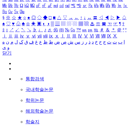
㎒
㎓
㎔
Ω
㏀
㏁
㎊
㎋
㎌
㏖
㏅
㎭
㎮
㎯
㏛
㎩
㎪
㎫
㎬
㏝
㏐
㏓
㏃
㏉
㏜
㏆
§
※
☆
★
○
●
◎
◇
◆
□
■
△
▽
→
←
↑
↓
↔
〓
◁
◀
▷
▶
♤
♠
♡
♥
♧
♣
⊙
◈
▣
◐
◑
▒
▤
▥
▨
▧
▦
▩
♨
☏
☎
☜
☞
¶
†
‡
↕
↗
↙
↖
↘
♭
♩
♪
♬
㉿
㈜
№
㏇
™
㏂
㏘
℡
＃
＆
＊
＠
ª
º
ⅰ
ⅱ
ⅲ
ⅳ
ⅴ
ⅵ
ⅶ
ⅷ
ⅸ
ⅹ
Ⅰ
Ⅱ
Ⅲ
Ⅳ
Ⅴ
Ⅵ
Ⅶ
Ⅷ
Ⅸ
Ⅹ
ا
ب
ت
ث
ج
ح
خ
د
ذ
ر
ز
س
ش
ص
ض
ط
ظ
ع
غ
ف
ق
ک
ل
م
ن
ه
و
ی
닫기
통합검색
국내학술논문
학위논문
해외학술논문
학술지