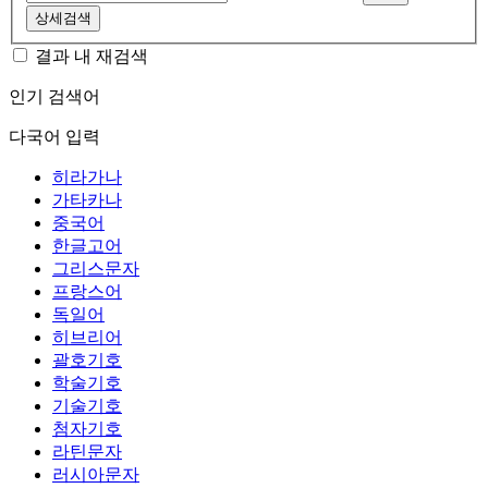
상세검색
결과 내 재검색
인기 검색어
다국어 입력
히라가나
가타카나
중국어
한글고어
그리스문자
프랑스어
독일어
히브리어
괄호기호
학술기호
기술기호
첨자기호
라틴문자
러시아문자