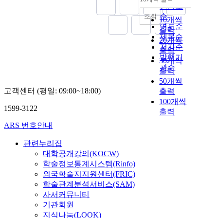
내림차순
인기도
순
조회
10개씩
연도순
출력
제목순
20개씩
저자순
출력
발행기
30개씩
관순
출력
50개씩
고객센터 (평일: 09:00~18:00)
출력
100개씩
1599-3122
출력
ARS 번호안내
관련누리집
대학공개강의(KOCW)
학술정보통계시스템(Rinfo)
외국학술지지원센터(FRIC)
학술관계분석서비스(SAM)
사서커뮤니티
기관회원
지식나눔(LOOK)