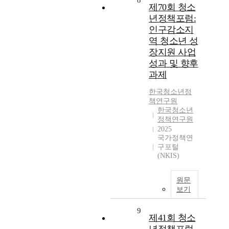
8
제70회 청소
년정책포럼:
인구감소지
역 청소년 성
장지원 사업
성과 및 향후
과제
한국청소년정
책연구원
한국청소년
정책연구원
2025
국가정책연
구포털
(NKIS)
원문
보기
9
제41회 청소