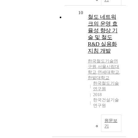
10
철도 네트워
크의 운영 효
율성 향상 기
술 및 철도
R&D 실용화
지침 개발
한국철도기술연
구원
,
서울시립대
학교
,
연세대학교
,
한밭대학교
한국철도기술
연구원
2018
한국건설기술
연구원
원문보
기