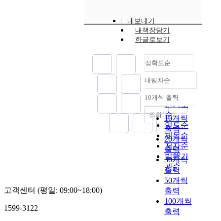
내보내기
내책장담기
한글로보기
정확도순
내림차순
정확도
순
10개씩 출력
내림차순
인기도
순
조회
10개씩
연도순
출력
제목순
20개씩
저자순
출력
발행기
30개씩
관순
출력
50개씩
고객센터 (평일: 09:00~18:00)
출력
100개씩
1599-3122
출력