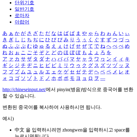
단위기호
일반기호
로마자
아랍어
あ
ぁ
か
が
さ
ざ
た
だ
な
は
ば
ぱ
ま
や
ゃ
ら
わ
ゎ
ん
い
ぃ
き
ぎ
し
じ
ち
ぢ
に
ひ
び
ぴ
み
り
う
ぅ
く
ぐ
す
ず
つ
づ
っ
ぬ
ふ
ぶ
ぷ
む
ゆ
ゅ
る
え
ぇ
け
げ
せ
ぜ
て
で
ね
へ
べ
ぺ
め
れ
お
ぉ
こ
ご
そ
ぞ
と
ど
の
ほ
ぼ
ぽ
も
よ
ょ
ろ
を
ア
ァ
カ
サ
ザ
タ
ダ
ナ
ハ
バ
パ
マ
ヤ
ャ
ラ
ワ
ヮ
ン
イ
ィ
キ
ギ
シ
ジ
チ
ヂ
ニ
ヒ
ビ
ピ
ミ
リ
ウ
ゥ
ク
グ
ス
ズ
ツ
ヅ
ッ
ヌ
フ
ブ
プ
ム
ユ
ュ
ル
エ
ェ
ケ
ゲ
セ
ゼ
テ
デ
ヘ
ベ
ペ
メ
レ
オ
ォ
コ
ゴ
ソ
ゾ
ト
ド
ノ
ホ
ボ
ポ
モ
ヨ
ョ
ロ
ヲ
―
http://chineseinput.net/
에서 pinyin(병음)방식으로 중국어를 변환
할 수 있습니다.
변환된 중국어를 복사하여 사용하시면 됩니다.
예시)
中文 을 입력하시려면
zhongwen
을 입력하시고 space를
누르시면됩니다.