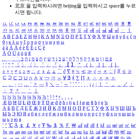
北京 을 입력하시려면
beijing
을 입력하시고 space를 누르
시면 됩니다.
ㅥ
ㅦ
ㅧ
ㅨ
ㅩ
ㅪ
ㅫ
ㅬ
ㅭ
ㅮ
ㅯ
ㅰ
ㅱ
ㅲ
ㅳ
ㅴ
ㅵ
ㅶ
ㅷ
ㅸ
ㅹ
ㅺ
ㅻ
ㅼ
ㅽ
ㅾ
ㅿ
ㆀ
ㆁ
ㆂ
ㆃ
ㆄ
ㆅ
ㆆ
ㆇ
ㆈ
ㆉ
ㆊ
ㆋ
ㆌ
ㆍ
ㆎ
Α
Β
Γ
Δ
Ε
Ζ
Η
Θ
Ι
Κ
Λ
Μ
Ν
Ξ
Ο
Π
Ρ
Σ
Τ
Υ
Φ
Χ
Ψ
Ω
α
β
γ
δ
ε
ζ
η
θ
ι
κ
λ
μ
ν
ξ
ο
π
ρ
σ
τ
υ
φ
χ
ψ
ω
á
à
Á
À
é
è
É
È
ç
Ç
ê
Ä
Ö
Ü
ä
ö
ü
ß
ְ
ֳ
ֲ
ֱ
ָ
ַ
ֵ
ֶ
ִ
ֹ
ּ
ֻ
ׂ
ׁ
ּ
ב
ה
נ
מ
צ
ת
ץ
ש
ד
ג
כ
ע
י
ח
ל
ך
ף
ק
ר
א
ט
ו
ן
ם
פ
‘
’
“
”
〔
〕
〈
〉
「
」
『
』
【
】
＂
（
）
［
］
｛
｝
±
×
÷
≠
≤
≥
∞
∴
♂
♀
∠
⊥
⌒
∂
∇
≡
≒
≪
≫
√
∽
∝
∵
∫
∬
∈
∋
⊆
⊇
⊂
⊃
∪
∩
∧
∨
￢
⇒
⇔
∀
∃
∮
∑
∏
＋
－
＜
＝
＞
、
。
·
‥
…
¨
〃
―
∥
＼
∼
´
～
ˇ
˘
˝
˚
˙
¸
˛
¡
¿
ː
！
＇
，
．
／
：
；
？
＾
＿
｀
｜
½
⅓
⅔
¼
¾
⅛
⅜
⅝
⅞
¹
²
³
⁴
ⁿ
₁
₂
₃
₄
Æ
Ð
Ħ
Ĳ
Ł
Ø
Œ
Þ
Ŧ
Ŋ
æ
đ
ð
ħ
ı
ĳ
ĸ
ŀ
ł
ø
œ
ß
þ
ŧ
ŋ
ŉ
А
Б
В
Г
Д
Е
Ё
Ж
З
И
Й
К
Л
М
Н
О
П
Р
С
Т
У
Ф
Х
Ц
Ч
Ш
Щ
Ъ
Ы
Ь
Э
Ю
Я
а
б
в
г
д
е
ё
ж
з
и
й
к
л
м
н
о
п
р
с
т
у
ф
х
ц
ч
ш
щ
ъ
ы
ь
э
ю
я
′
″
℃
Å
￠
￡
￥
¤
℉
‰
＄
％
Ｆ
￦
㎕
㎖
㎗
ℓ
㎘
㏄
㎣
㎤
㎥
㎦
㎙
㎚
㎛
㎜
㎝
㎞
㎟
㎠
㎡
㎢
㏊
㎍
㎎
㎏
㏏
㎈
㎉
㏈
㎧
㎨
㎰
㎱
㎲
㎳
㎴
㎵
㎶
㎷
㎸
㎹
㎀
㎁
㎂
㎃
㎄
㎺
㎻
㎽
㎾
㎿
㎐
㎑