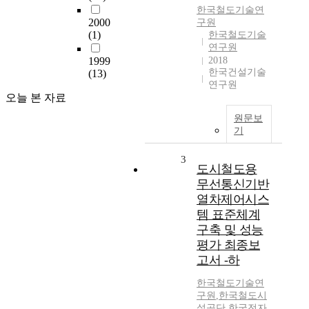
한국철도기술연
2000
구원
(1)
한국철도기술
연구원
1999
2018
한국건설기술
(13)
연구원
오늘 본 자료
원문보
기
3
도시철도용
무선통신기반
열차제어시스
템 표준체계
구축 및 성능
평가 최종보
고서 -하
한국철도기술연
구원
,
한국철도시
설공단
,
한국전자