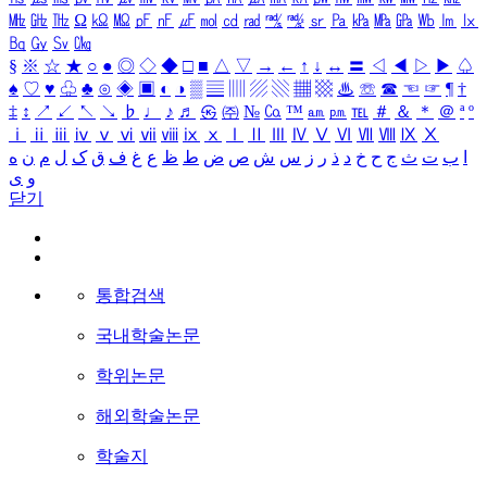
㎒
㎓
㎔
Ω
㏀
㏁
㎊
㎋
㎌
㏖
㏅
㎭
㎮
㎯
㏛
㎩
㎪
㎫
㎬
㏝
㏐
㏓
㏃
㏉
㏜
㏆
§
※
☆
★
○
●
◎
◇
◆
□
■
△
▽
→
←
↑
↓
↔
〓
◁
◀
▷
▶
♤
♠
♡
♥
♧
♣
⊙
◈
▣
◐
◑
▒
▤
▥
▨
▧
▦
▩
♨
☏
☎
☜
☞
¶
†
‡
↕
↗
↙
↖
↘
♭
♩
♪
♬
㉿
㈜
№
㏇
™
㏂
㏘
℡
＃
＆
＊
＠
ª
º
ⅰ
ⅱ
ⅲ
ⅳ
ⅴ
ⅵ
ⅶ
ⅷ
ⅸ
ⅹ
Ⅰ
Ⅱ
Ⅲ
Ⅳ
Ⅴ
Ⅵ
Ⅶ
Ⅷ
Ⅸ
Ⅹ
ا
ب
ت
ث
ج
ح
خ
د
ذ
ر
ز
س
ش
ص
ض
ط
ظ
ع
غ
ف
ق
ک
ل
م
ن
ه
و
ی
닫기
통합검색
국내학술논문
학위논문
해외학술논문
학술지