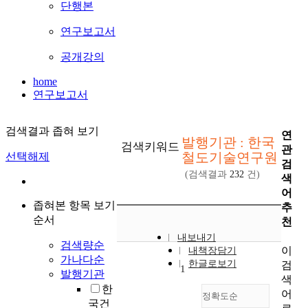
단행본
연구보고서
공개강의
home
연구보고서
검색결과 좁혀 보기
연
발행기관 : 한국
검색키워드
관
철도기술연구원
선택해제
검
(검색결과
232
건)
색
어
좁혀본 항목 보기
추
순서
천
내보내기
검색량순
이
내책장담기
가나다순
한글로보기
검
1
발행기관
색
한
어
정확도순
국건