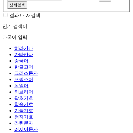
상세검색
결과 내 재검색
인기 검색어
다국어 입력
히라가나
가타카나
중국어
한글고어
그리스문자
프랑스어
독일어
히브리어
괄호기호
학술기호
기술기호
첨자기호
라틴문자
러시아문자