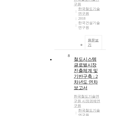
구원
한국철도기술
연구원
2018
한국건설기술
연구원
원문보
기
8
철도시스템
글로벌시장
진출체계 및
기반구축 : 2
차년도 연차
보고서
한국철도기술연
구원
,
시장경제연
구원
한국철도기술
연구원