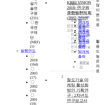
로
KRRI VISION
설기
내림차순
많
정확도
2010: 연구원
술연
이
순
종합발전계획
10개씩 출력
구원
내림차순
본
인기도
(2002~2010)
(231)
자
순
조회
10개씩
한
료
연도순
한국철도기술연
출력
국연
구원
제목순
20개씩
구재
한국철도기술
저자순
출력
단
연구원
발행기
활
30개씩
(NRF)
2001
관순
용
(1)
출력
한국건설기술
발행연도
도
연구원
50개씩
높
출력
2018
은
100개씩
원문보
(164)
자
출력
기
료
2003
2
(17)
철도기술 마
케팅 활성화
2002
방안 기획연
(18)
구 : 2차년도
2001
연구보고서
(19)