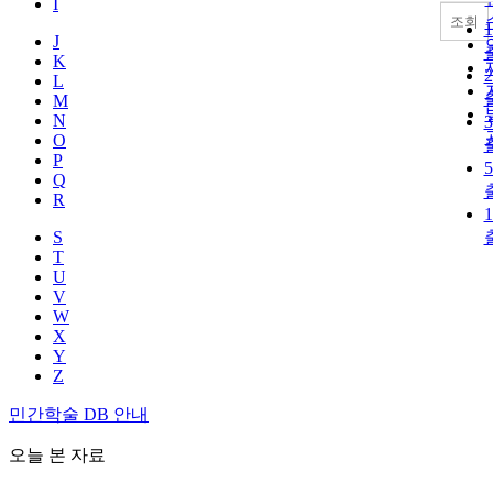
I
조회
J
K
L
M
N
O
P
Q
R
S
T
U
V
W
X
Y
Z
민간학술 DB 안내
오늘 본 자료