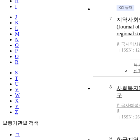
H
I
J
7
지역사회
K
(Journal of
L
regional st
M
N
한국지역사
O
ISSN : 1
P
Q
R
복
신
S
T
U
8
사회복지
V
구
W
X
한국사회복
Y
회
Z
ISSN : 2
발행기관별 검색
ㄱ
9
한국지역