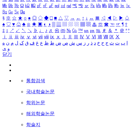
㎒
㎓
㎔
Ω
㏀
㏁
㎊
㎋
㎌
㏖
㏅
㎭
㎮
㎯
㏛
㎩
㎪
㎫
㎬
㏝
㏐
㏓
㏃
㏉
㏜
㏆
§
※
☆
★
○
●
◎
◇
◆
□
■
△
▽
→
←
↑
↓
↔
〓
◁
◀
▷
▶
♤
♠
♡
♥
♧
♣
⊙
◈
▣
◐
◑
▒
▤
▥
▨
▧
▦
▩
♨
☏
☎
☜
☞
¶
†
‡
↕
↗
↙
↖
↘
♭
♩
♪
♬
㉿
㈜
№
㏇
™
㏂
㏘
℡
＃
＆
＊
＠
ª
º
ⅰ
ⅱ
ⅲ
ⅳ
ⅴ
ⅵ
ⅶ
ⅷ
ⅸ
ⅹ
Ⅰ
Ⅱ
Ⅲ
Ⅳ
Ⅴ
Ⅵ
Ⅶ
Ⅷ
Ⅸ
Ⅹ
ا
ب
ت
ث
ج
ح
خ
د
ذ
ر
ز
س
ش
ص
ض
ط
ظ
ع
غ
ف
ق
ک
ل
م
ن
ه
و
ی
닫기
통합검색
국내학술논문
학위논문
해외학술논문
학술지