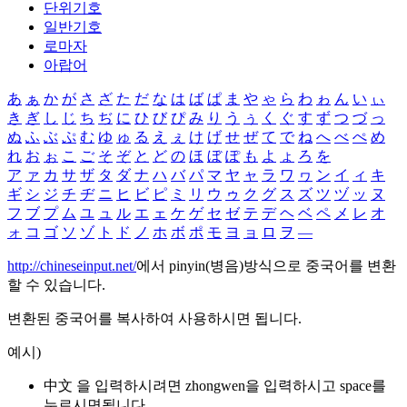
단위기호
일반기호
로마자
아랍어
あ
ぁ
か
が
さ
ざ
た
だ
な
は
ば
ぱ
ま
や
ゃ
ら
わ
ゎ
ん
い
ぃ
き
ぎ
し
じ
ち
ぢ
に
ひ
び
ぴ
み
り
う
ぅ
く
ぐ
す
ず
つ
づ
っ
ぬ
ふ
ぶ
ぷ
む
ゆ
ゅ
る
え
ぇ
け
げ
せ
ぜ
て
で
ね
へ
べ
ぺ
め
れ
お
ぉ
こ
ご
そ
ぞ
と
ど
の
ほ
ぼ
ぽ
も
よ
ょ
ろ
を
ア
ァ
カ
サ
ザ
タ
ダ
ナ
ハ
バ
パ
マ
ヤ
ャ
ラ
ワ
ヮ
ン
イ
ィ
キ
ギ
シ
ジ
チ
ヂ
ニ
ヒ
ビ
ピ
ミ
リ
ウ
ゥ
ク
グ
ス
ズ
ツ
ヅ
ッ
ヌ
フ
ブ
プ
ム
ユ
ュ
ル
エ
ェ
ケ
ゲ
セ
ゼ
テ
デ
ヘ
ベ
ペ
メ
レ
オ
ォ
コ
ゴ
ソ
ゾ
ト
ド
ノ
ホ
ボ
ポ
モ
ヨ
ョ
ロ
ヲ
―
http://chineseinput.net/
에서 pinyin(병음)방식으로 중국어를 변환
할 수 있습니다.
변환된 중국어를 복사하여 사용하시면 됩니다.
예시)
中文 을 입력하시려면
zhongwen
을 입력하시고 space를
누르시면됩니다.