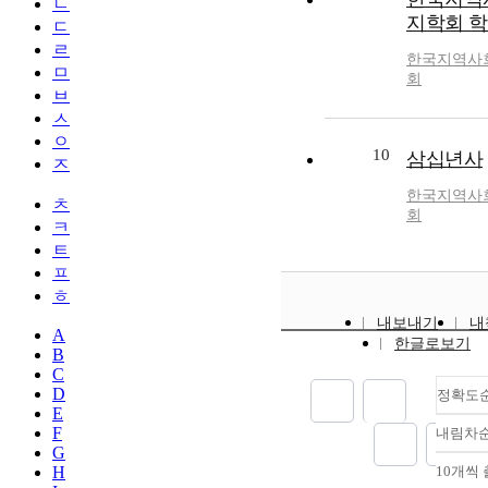
ㄴ
지학회 
ㄷ
ㄹ
한국지역사
ㅁ
회
ㅂ
ㅅ
ㅇ
10
삼십년사
ㅈ
한국지역사
ㅊ
회
ㅋ
ㅌ
ㅍ
ㅎ
내보내기
내
A
한글로보기
B
C
D
정확도
E
F
내림차
G
H
10개씩