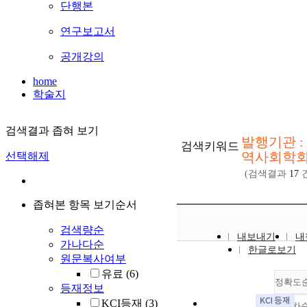
단행본
연구보고서
공개강의
home
학술지
검색결과 좁혀 보기
발행기관 :
검색키워드
역사회학
선택해제
(검색결과
17
건
좁혀본 항목 보기순서
검색량순
내보내기
내
가나다순
한글로보기
원문복사여부
유료
(6)
정확도
등재정보
KCI등재
(3)
내림차