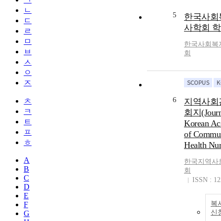
ㄴ
5
한국사회
ㄷ
사학회 
ㄹ
ㅁ
한국사회복
ㅂ
회
ㅅ
ㅇ
ㅈ
6
ㅊ
지역사회
ㅋ
회지(Journ
ㅌ
Korean A
ㅍ
of Commun
ㅎ
Health Nur
A
한국지역사
B
회
C
ISSN : 1
D
E
복
F
신
G