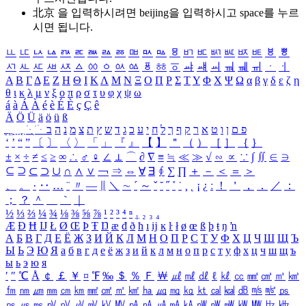
北京 을 입력하시려면
beijing
을 입력하시고 space를 누르
시면 됩니다.
ㅥ
ㅦ
ㅧ
ㅨ
ㅩ
ㅪ
ㅫ
ㅬ
ㅭ
ㅮ
ㅯ
ㅰ
ㅱ
ㅲ
ㅳ
ㅴ
ㅵ
ㅶ
ㅷ
ㅸ
ㅹ
ㅺ
ㅻ
ㅼ
ㅽ
ㅾ
ㅿ
ㆀ
ㆁ
ㆂ
ㆃ
ㆄ
ㆅ
ㆆ
ㆇ
ㆈ
ㆉ
ㆊ
ㆋ
ㆌ
ㆍ
ㆎ
Α
Β
Γ
Δ
Ε
Ζ
Η
Θ
Ι
Κ
Λ
Μ
Ν
Ξ
Ο
Π
Ρ
Σ
Τ
Υ
Φ
Χ
Ψ
Ω
α
β
γ
δ
ε
ζ
η
θ
ι
κ
λ
μ
ν
ξ
ο
π
ρ
σ
τ
υ
φ
χ
ψ
ω
á
à
Á
À
é
è
É
È
ç
Ç
ê
Ä
Ö
Ü
ä
ö
ü
ß
ְ
ֳ
ֲ
ֱ
ָ
ַ
ֵ
ֶ
ִ
ֹ
ּ
ֻ
ׂ
ׁ
ּ
ב
ה
נ
מ
צ
ת
ץ
ש
ד
ג
כ
ע
י
ח
ל
ך
ף
ק
ר
א
ט
ו
ן
ם
פ
‘
’
“
”
〔
〕
〈
〉
「
」
『
』
【
】
＂
（
）
［
］
｛
｝
±
×
÷
≠
≤
≥
∞
∴
♂
♀
∠
⊥
⌒
∂
∇
≡
≒
≪
≫
√
∽
∝
∵
∫
∬
∈
∋
⊆
⊇
⊂
⊃
∪
∩
∧
∨
￢
⇒
⇔
∀
∃
∮
∑
∏
＋
－
＜
＝
＞
、
。
·
‥
…
¨
〃
―
∥
＼
∼
´
～
ˇ
˘
˝
˚
˙
¸
˛
¡
¿
ː
！
＇
，
．
／
：
；
？
＾
＿
｀
｜
½
⅓
⅔
¼
¾
⅛
⅜
⅝
⅞
¹
²
³
⁴
ⁿ
₁
₂
₃
₄
Æ
Ð
Ħ
Ĳ
Ł
Ø
Œ
Þ
Ŧ
Ŋ
æ
đ
ð
ħ
ı
ĳ
ĸ
ŀ
ł
ø
œ
ß
þ
ŧ
ŋ
ŉ
А
Б
В
Г
Д
Е
Ё
Ж
З
И
Й
К
Л
М
Н
О
П
Р
С
Т
У
Ф
Х
Ц
Ч
Ш
Щ
Ъ
Ы
Ь
Э
Ю
Я
а
б
в
г
д
е
ё
ж
з
и
й
к
л
м
н
о
п
р
с
т
у
ф
х
ц
ч
ш
щ
ъ
ы
ь
э
ю
я
′
″
℃
Å
￠
￡
￥
¤
℉
‰
＄
％
Ｆ
￦
㎕
㎖
㎗
ℓ
㎘
㏄
㎣
㎤
㎥
㎦
㎙
㎚
㎛
㎜
㎝
㎞
㎟
㎠
㎡
㎢
㏊
㎍
㎎
㎏
㏏
㎈
㎉
㏈
㎧
㎨
㎰
㎱
㎲
㎳
㎴
㎵
㎶
㎷
㎸
㎹
㎀
㎁
㎂
㎃
㎄
㎺
㎻
㎽
㎾
㎿
㎐
㎑