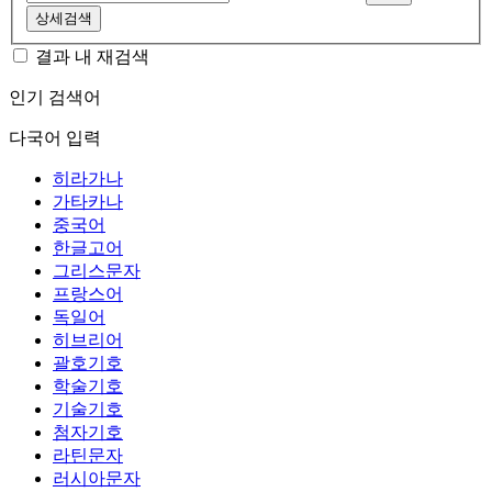
상세검색
결과 내 재검색
인기 검색어
다국어 입력
히라가나
가타카나
중국어
한글고어
그리스문자
프랑스어
독일어
히브리어
괄호기호
학술기호
기술기호
첨자기호
라틴문자
러시아문자