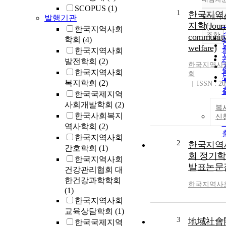
SCOPUS
(1)
1
한국지역
10개씩
발행기관
지학(Journ
한국지역사회
조회
communit
학회
(4)
welfare)
한국지역사회
발전학회
(2)
한국지역사
한국지역사회
회
복지학회
(2)
ISSN : 2
한국국제지역
사회개발학회
(2)
복
한국사회복지
신
역사학회
(2)
한국지역사회
2
한국지역
간호학회
(1)
회 정기
한국지역사회
발표논문
건강관리협회 대
한건강과학학회
한국지역사
(1)
한국지역사회
교육상담학회
(1)
3
地域社會
한국국제지역