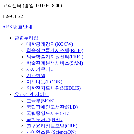
고객센터 (평일: 09:00~18:00)
1599-3122
ARS 번호안내
관련누리집
대학공개강의(KOCW)
학술정보통계시스템(Rinfo)
외국학술지지원센터(FRIC)
학술관계분석서비스(SAM)
사서커뮤니티
기관회원
지식나눔(LOOK)
의학전자도서관(MEDLIS)
유관기관 사이트
교육부(MOE)
국립장애인도서관(NLD)
국립중앙도서관(NL)
국회도서관(NAL)
연구윤리정보포털(CRE)
사이언스온 (ScienceON)