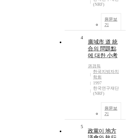
(NRF)
원문보
기
4
廣域市 道 統
合의 問題點
에 대한 小考
권경득
한국지방자치
학회
1997
한국연구재단
(NRF)
원문보
기
5
政黨이 地方
議會와 執行