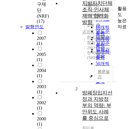
지방자치단체
구재
내림차순
정확도
활용
조직·인사체
단
순
도
제의 합리화
10개씩 출력
(NRF)
내림차순
인기도
높은
(17)
방향
순
조회
자료
발행연도
10개씩
연도순
권경득
출력
제목순
한국지방자치
2007
20개씩
학회
(1)
저자순
출력
2002
발행기
30개씩
한국연구재단
2005
관순
출력
(NRF)
(1)
50개씩
출력
2004
원문보
(1)
100개씩
기
출력
2003
2
(1)
방폐장입지선
정과 지방정
2002
부의 역량: 부
(1)
안위도 사례
를 중심으로
2000
(1)
최미옥