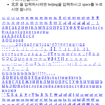
北京 을 입력하시려면
beijing
을 입력하시고 space를 누르
시면 됩니다.
ㅥ
ㅦ
ㅧ
ㅨ
ㅩ
ㅪ
ㅫ
ㅬ
ㅭ
ㅮ
ㅯ
ㅰ
ㅱ
ㅲ
ㅳ
ㅴ
ㅵ
ㅶ
ㅷ
ㅸ
ㅹ
ㅺ
ㅻ
ㅼ
ㅽ
ㅾ
ㅿ
ㆀ
ㆁ
ㆂ
ㆃ
ㆄ
ㆅ
ㆆ
ㆇ
ㆈ
ㆉ
ㆊ
ㆋ
ㆌ
ㆍ
ㆎ
Α
Β
Γ
Δ
Ε
Ζ
Η
Θ
Ι
Κ
Λ
Μ
Ν
Ξ
Ο
Π
Ρ
Σ
Τ
Υ
Φ
Χ
Ψ
Ω
α
β
γ
δ
ε
ζ
η
θ
ι
κ
λ
μ
ν
ξ
ο
π
ρ
σ
τ
υ
φ
χ
ψ
ω
á
à
Á
À
é
è
É
È
ç
Ç
ê
Ä
Ö
Ü
ä
ö
ü
ß
ְ
ֳ
ֲ
ֱ
ָ
ַ
ֵ
ֶ
ִ
ֹ
ּ
ֻ
ׂ
ׁ
ּ
ב
ה
נ
מ
צ
ת
ץ
ש
ד
ג
כ
ע
י
ח
ל
ך
ף
ק
ר
א
ט
ו
ן
ם
פ
‘
’
“
”
〔
〕
〈
〉
「
」
『
』
【
】
＂
（
）
［
］
｛
｝
±
×
÷
≠
≤
≥
∞
∴
♂
♀
∠
⊥
⌒
∂
∇
≡
≒
≪
≫
√
∽
∝
∵
∫
∬
∈
∋
⊆
⊇
⊂
⊃
∪
∩
∧
∨
￢
⇒
⇔
∀
∃
∮
∑
∏
＋
－
＜
＝
＞
、
。
·
‥
…
¨
〃
―
∥
＼
∼
´
～
ˇ
˘
˝
˚
˙
¸
˛
¡
¿
ː
！
＇
，
．
／
：
；
？
＾
＿
｀
｜
½
⅓
⅔
¼
¾
⅛
⅜
⅝
⅞
¹
²
³
⁴
ⁿ
₁
₂
₃
₄
Æ
Ð
Ħ
Ĳ
Ł
Ø
Œ
Þ
Ŧ
Ŋ
æ
đ
ð
ħ
ı
ĳ
ĸ
ŀ
ł
ø
œ
ß
þ
ŧ
ŋ
ŉ
А
Б
В
Г
Д
Е
Ё
Ж
З
И
Й
К
Л
М
Н
О
П
Р
С
Т
У
Ф
Х
Ц
Ч
Ш
Щ
Ъ
Ы
Ь
Э
Ю
Я
а
б
в
г
д
е
ё
ж
з
и
й
к
л
м
н
о
п
р
с
т
у
ф
х
ц
ч
ш
щ
ъ
ы
ь
э
ю
я
′
″
℃
Å
￠
￡
￥
¤
℉
‰
＄
％
Ｆ
￦
㎕
㎖
㎗
ℓ
㎘
㏄
㎣
㎤
㎥
㎦
㎙
㎚
㎛
㎜
㎝
㎞
㎟
㎠
㎡
㎢
㏊
㎍
㎎
㎏
㏏
㎈
㎉
㏈
㎧
㎨
㎰
㎱
㎲
㎳
㎴
㎵
㎶
㎷
㎸
㎹
㎀
㎁
㎂
㎃
㎄
㎺
㎻
㎽
㎾
㎿
㎐
㎑