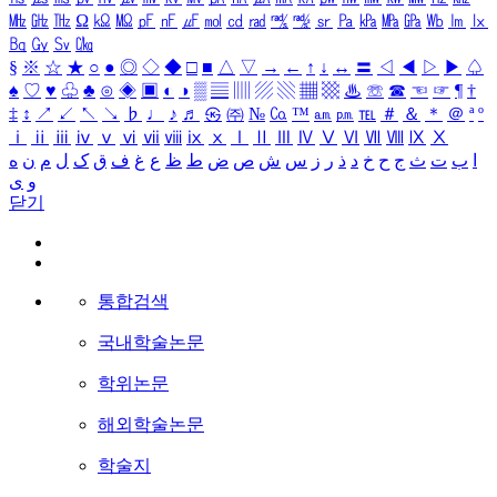
㎒
㎓
㎔
Ω
㏀
㏁
㎊
㎋
㎌
㏖
㏅
㎭
㎮
㎯
㏛
㎩
㎪
㎫
㎬
㏝
㏐
㏓
㏃
㏉
㏜
㏆
§
※
☆
★
○
●
◎
◇
◆
□
■
△
▽
→
←
↑
↓
↔
〓
◁
◀
▷
▶
♤
♠
♡
♥
♧
♣
⊙
◈
▣
◐
◑
▒
▤
▥
▨
▧
▦
▩
♨
☏
☎
☜
☞
¶
†
‡
↕
↗
↙
↖
↘
♭
♩
♪
♬
㉿
㈜
№
㏇
™
㏂
㏘
℡
＃
＆
＊
＠
ª
º
ⅰ
ⅱ
ⅲ
ⅳ
ⅴ
ⅵ
ⅶ
ⅷ
ⅸ
ⅹ
Ⅰ
Ⅱ
Ⅲ
Ⅳ
Ⅴ
Ⅵ
Ⅶ
Ⅷ
Ⅸ
Ⅹ
ا
ب
ت
ث
ج
ح
خ
د
ذ
ر
ز
س
ش
ص
ض
ط
ظ
ع
غ
ف
ق
ک
ل
م
ن
ه
و
ی
닫기
통합검색
국내학술논문
학위논문
해외학술논문
학술지