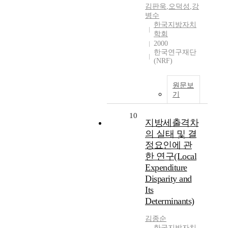
김판욱
,
오덕성
,
강
병수
한국지방자치
학회
2000
한국연구재단
(NRF)
원문보
기
10
지방세출격차
의 실태 및 결
정요인에 관
한 연구(Local
Expenditure
Disparity and
Its
Determinants)
김종순
한국지방자치