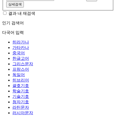
상세검색
결과 내 재검색
인기 검색어
다국어 입력
히라가나
가타카나
중국어
한글고어
그리스문자
프랑스어
독일어
히브리어
괄호기호
학술기호
기술기호
첨자기호
라틴문자
러시아문자