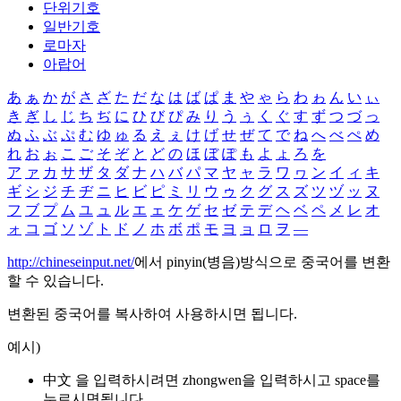
단위기호
일반기호
로마자
아랍어
あ
ぁ
か
が
さ
ざ
た
だ
な
は
ば
ぱ
ま
や
ゃ
ら
わ
ゎ
ん
い
ぃ
き
ぎ
し
じ
ち
ぢ
に
ひ
び
ぴ
み
り
う
ぅ
く
ぐ
す
ず
つ
づ
っ
ぬ
ふ
ぶ
ぷ
む
ゆ
ゅ
る
え
ぇ
け
げ
せ
ぜ
て
で
ね
へ
べ
ぺ
め
れ
お
ぉ
こ
ご
そ
ぞ
と
ど
の
ほ
ぼ
ぽ
も
よ
ょ
ろ
を
ア
ァ
カ
サ
ザ
タ
ダ
ナ
ハ
バ
パ
マ
ヤ
ャ
ラ
ワ
ヮ
ン
イ
ィ
キ
ギ
シ
ジ
チ
ヂ
ニ
ヒ
ビ
ピ
ミ
リ
ウ
ゥ
ク
グ
ス
ズ
ツ
ヅ
ッ
ヌ
フ
ブ
プ
ム
ユ
ュ
ル
エ
ェ
ケ
ゲ
セ
ゼ
テ
デ
ヘ
ベ
ペ
メ
レ
オ
ォ
コ
ゴ
ソ
ゾ
ト
ド
ノ
ホ
ボ
ポ
モ
ヨ
ョ
ロ
ヲ
―
http://chineseinput.net/
에서 pinyin(병음)방식으로 중국어를 변환
할 수 있습니다.
변환된 중국어를 복사하여 사용하시면 됩니다.
예시)
中文 을 입력하시려면
zhongwen
을 입력하시고 space를
누르시면됩니다.