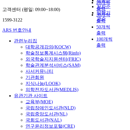
제목순
20개씩
저자순
출력
고객센터 (평일: 09:00~18:00)
발행기
30개씩
관순
1599-3122
출력
50개씩
ARS 번호안내
출력
100개씩
관련누리집
출력
대학공개강의(KOCW)
학술정보통계시스템(Rinfo)
외국학술지지원센터(FRIC)
학술관계분석서비스(SAM)
사서커뮤니티
기관회원
지식나눔(LOOK)
의학전자도서관(MEDLIS)
유관기관 사이트
교육부(MOE)
국립장애인도서관(NLD)
국립중앙도서관(NL)
국회도서관(NAL)
연구윤리정보포털(CRE)