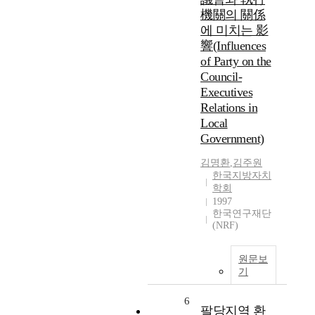
機關의 關係
에 미치는 影
響(Influences
of Party on the
Council-
Executives
Relations in
Local
Government)
김명환
,
김주원
한국지방자치
학회
1997
한국연구재단
(NRF)
원문보
기
6
팔당지역 환