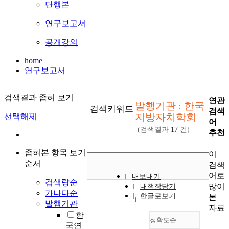
단행본
연구보고서
공개강의
home
연구보고서
검색결과 좁혀 보기
연관
발행기관 : 한국
검색키워드
검색
지방자치학회
선택해제
어
(검색결과
17
건)
추천
좁혀본 항목 보기
이
순서
검색
어로
내보내기
검색량순
많이
내책장담기
가나다순
한글로보기
본
1
발행기관
자료
한
정확도순
국연