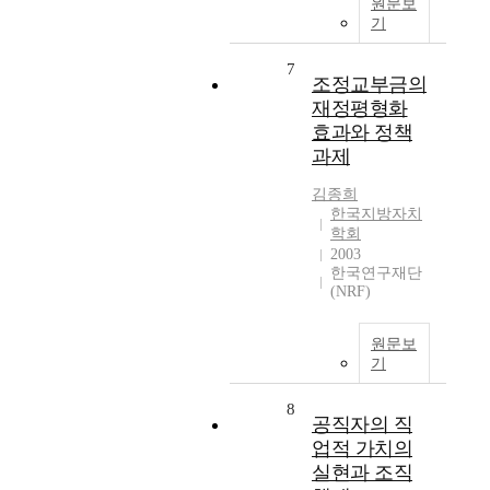
원문보
기
7
조정교부금의
재정평형화
효과와 정책
과제
김종희
한국지방자치
학회
2003
한국연구재단
(NRF)
원문보
기
8
공직자의 직
업적 가치의
실현과 조직