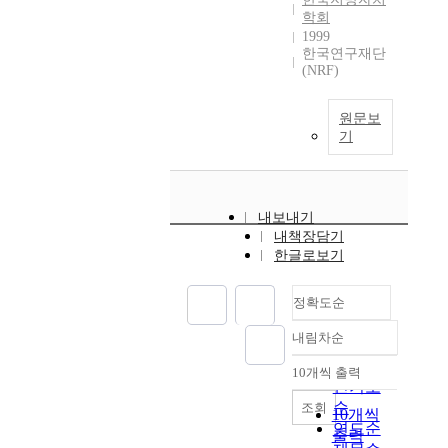
학회
1999
한국연구재단
(NRF)
원문보
기
내보내기
내책장담기
한글로보기
정확도순
내림차순
정확도
순
10개씩 출력
내림차순
인기도
순
조회
10개씩
연도순
출력