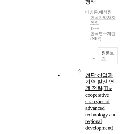
행태
배병룡
,
배석원
한국지방자치
학회
1999
한국연구재단
(NRF)
원문보
기
9
첨단 산업과
지역 발전 연
계 전략(The
cooperative
strategies of
advanced
technology and
regional
development)