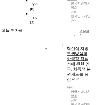
한국지방자치
1999
학회
(8)
2005
한국연구재단
1997
(NRF)
(3)
오늘 본 자료
원문보
기
3
혁신적 지방
분권방식의
한국적 적실
성에 관한 연
구: 차등적 분
권제도를 중
심으로
하혜수
한국지방자치
학회
2004
한국연구재단