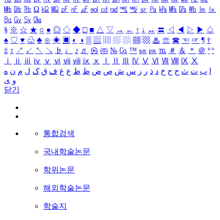
㎒
㎓
㎔
Ω
㏀
㏁
㎊
㎋
㎌
㏖
㏅
㎭
㎮
㎯
㏛
㎩
㎪
㎫
㎬
㏝
㏐
㏓
㏃
㏉
㏜
㏆
§
※
☆
★
○
●
◎
◇
◆
□
■
△
▽
→
←
↑
↓
↔
〓
◁
◀
▷
▶
♤
♠
♡
♥
♧
♣
⊙
◈
▣
◐
◑
▒
▤
▥
▨
▧
▦
▩
♨
☏
☎
☜
☞
¶
†
‡
↕
↗
↙
↖
↘
♭
♩
♪
♬
㉿
㈜
№
㏇
™
㏂
㏘
℡
＃
＆
＊
＠
ª
º
ⅰ
ⅱ
ⅲ
ⅳ
ⅴ
ⅵ
ⅶ
ⅷ
ⅸ
ⅹ
Ⅰ
Ⅱ
Ⅲ
Ⅳ
Ⅴ
Ⅵ
Ⅶ
Ⅷ
Ⅸ
Ⅹ
ا
ب
ت
ث
ج
ح
خ
د
ذ
ر
ز
س
ش
ص
ض
ط
ظ
ع
غ
ف
ق
ک
ل
م
ن
ه
و
ی
닫기
통합검색
국내학술논문
학위논문
해외학술논문
학술지