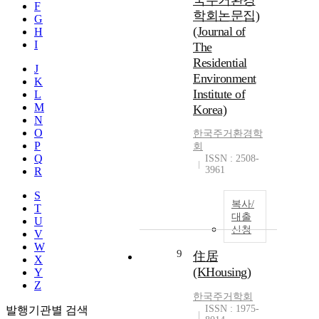
국주거환경
F
학회논문집)
G
(Journal of
H
I
The
Residential
J
Environment
K
Institute of
L
M
Korea)
N
O
한국주거환경학
P
회
Q
ISSN : 2508-
3961
R
S
복사/
T
대출
U
신청
V
W
9
住居
X
(KHousing)
Y
Z
한국주거학회
ISSN : 1975-
발행기관별 검색