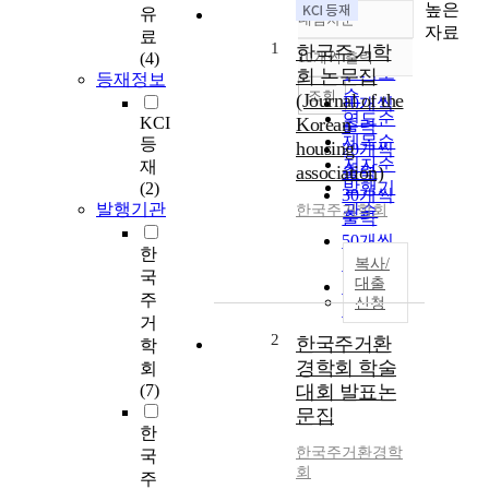
높은
유
내림차순
정확도
자료
료
1
순
한국주거학
(4)
10개씩 출력
내림차순
인기도
회 논문집
등재정보
순
조회
(Journal of the
10개씩
연도순
KCI
Korean
출력
제목순
등
housing
20개씩
저자순
재
association)
출력
발행기
(2)
30개씩
발행기관
관순
한국주거학회
출력
50개씩
한
출력
복사/
국
대출
100개씩
주
신청
출력
거
2
한국주거환
학
경학회 학술
회
(7)
대회 발표논
문집
한
한국주거환경학
국
회
주