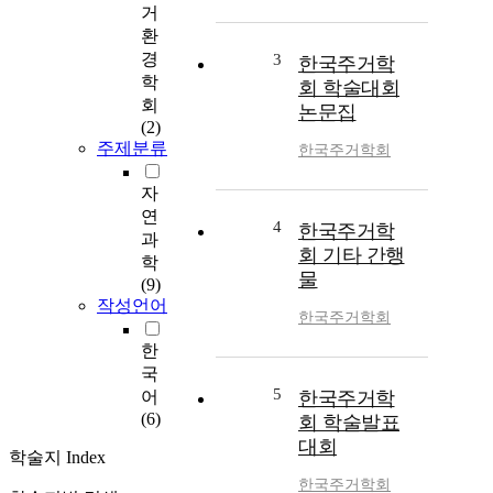
거
환
경
3
한국주거학
학
회 학술대회
회
논문집
(2)
주제분류
한국주거학회
자
연
4
한국주거학
과
회 기타 간행
학
물
(9)
작성언어
한국주거학회
한
국
5
어
한국주거학
(6)
회 학술발표
대회
학술지 Index
한국주거학회