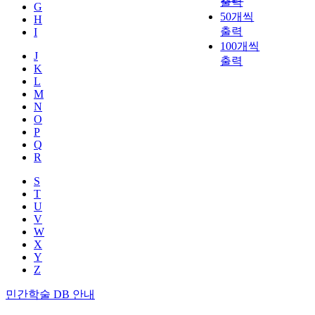
출력
G
50개씩
H
출력
I
100개씩
J
출력
K
L
M
N
O
P
Q
R
S
T
U
V
W
X
Y
Z
민간학술 DB 안내