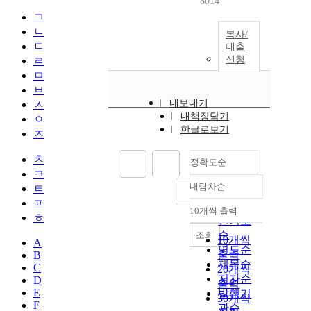
8014
ㄱ
ㄴ
복사/
ㄷ
대출
신청
ㄹ
ㅁ
ㅂ
내보내기
ㅅ
내책장담기
ㅇ
한글로보기
ㅈ
ㅊ
정확도순
ㅋ
내림차순
ㅌ
정확도
ㅍ
순
10개씩 출력
내림차순
ㅎ
인기도
순
조회
10개씩
A
연도순
출력
B
제목순
C
20개씩
저자순
D
출력
E
발행기
30개씩
F
관순