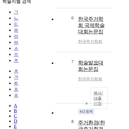
학술지별 검색
ㄱ
ㄴ
6
한국주거학
ㄷ
회 국제학술
ㄹ
대회논문집
ㅁ
한국주거학회
ㅂ
ㅅ
ㅇ
ㅈ
7
학술발표대
회논문집
ㅊ
ㅋ
한국주거학회
ㅌ
ㅍ
복사/
ㅎ
대출
신청
A
B
C
D
8
주거환경(한
E