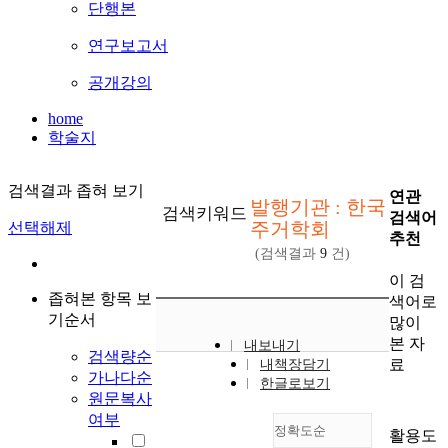
단행본
연구보고서
공개강의
home
학술지
검색결과 좁혀 보기
연관
발행기관 : 한국
검색키워드
검색어
주거학회
선택해제
추천
(검색결과
9
건)
이 검
좁혀본 항목 보
색어로
기순서
많이
본 자
내보내기
검색량순
료
내책장담기
가나다순
한글로보기
원문복사
여부
정확도순
활용도