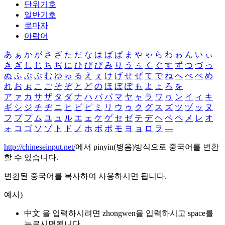
단위기호
일반기호
로마자
아랍어
あ
ぁ
か
が
さ
ざ
た
だ
な
は
ば
ぱ
ま
や
ゃ
ら
わ
ゎ
ん
い
ぃ
き
ぎ
し
じ
ち
ぢ
に
ひ
び
ぴ
み
り
う
ぅ
く
ぐ
す
ず
つ
づ
っ
ぬ
ふ
ぶ
ぷ
む
ゆ
ゅ
る
え
ぇ
け
げ
せ
ぜ
て
で
ね
へ
べ
ぺ
め
れ
お
ぉ
こ
ご
そ
ぞ
と
ど
の
ほ
ぼ
ぽ
も
よ
ょ
ろ
を
ア
ァ
カ
サ
ザ
タ
ダ
ナ
ハ
バ
パ
マ
ヤ
ャ
ラ
ワ
ヮ
ン
イ
ィ
キ
ギ
シ
ジ
チ
ヂ
ニ
ヒ
ビ
ピ
ミ
リ
ウ
ゥ
ク
グ
ス
ズ
ツ
ヅ
ッ
ヌ
フ
ブ
プ
ム
ユ
ュ
ル
エ
ェ
ケ
ゲ
セ
ゼ
テ
デ
ヘ
ベ
ペ
メ
レ
オ
ォ
コ
ゴ
ソ
ゾ
ト
ド
ノ
ホ
ボ
ポ
モ
ヨ
ョ
ロ
ヲ
―
http://chineseinput.net/
에서 pinyin(병음)방식으로 중국어를 변환
할 수 있습니다.
변환된 중국어를 복사하여 사용하시면 됩니다.
예시)
中文 을 입력하시려면
zhongwen
을 입력하시고 space를
누르시면됩니다.