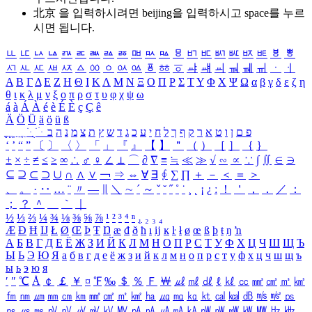
北京 을 입력하시려면
beijing
을 입력하시고 space를 누르
시면 됩니다.
ㅥ
ㅦ
ㅧ
ㅨ
ㅩ
ㅪ
ㅫ
ㅬ
ㅭ
ㅮ
ㅯ
ㅰ
ㅱ
ㅲ
ㅳ
ㅴ
ㅵ
ㅶ
ㅷ
ㅸ
ㅹ
ㅺ
ㅻ
ㅼ
ㅽ
ㅾ
ㅿ
ㆀ
ㆁ
ㆂ
ㆃ
ㆄ
ㆅ
ㆆ
ㆇ
ㆈ
ㆉ
ㆊ
ㆋ
ㆌ
ㆍ
ㆎ
Α
Β
Γ
Δ
Ε
Ζ
Η
Θ
Ι
Κ
Λ
Μ
Ν
Ξ
Ο
Π
Ρ
Σ
Τ
Υ
Φ
Χ
Ψ
Ω
α
β
γ
δ
ε
ζ
η
θ
ι
κ
λ
μ
ν
ξ
ο
π
ρ
σ
τ
υ
φ
χ
ψ
ω
á
à
Á
À
é
è
É
È
ç
Ç
ê
Ä
Ö
Ü
ä
ö
ü
ß
ְ
ֳ
ֲ
ֱ
ָ
ַ
ֵ
ֶ
ִ
ֹ
ּ
ֻ
ׂ
ׁ
ּ
ב
ה
נ
מ
צ
ת
ץ
ש
ד
ג
כ
ע
י
ח
ל
ך
ף
ק
ר
א
ט
ו
ן
ם
פ
‘
’
“
”
〔
〕
〈
〉
「
」
『
』
【
】
＂
（
）
［
］
｛
｝
±
×
÷
≠
≤
≥
∞
∴
♂
♀
∠
⊥
⌒
∂
∇
≡
≒
≪
≫
√
∽
∝
∵
∫
∬
∈
∋
⊆
⊇
⊂
⊃
∪
∩
∧
∨
￢
⇒
⇔
∀
∃
∮
∑
∏
＋
－
＜
＝
＞
、
。
·
‥
…
¨
〃
―
∥
＼
∼
´
～
ˇ
˘
˝
˚
˙
¸
˛
¡
¿
ː
！
＇
，
．
／
：
；
？
＾
＿
｀
｜
½
⅓
⅔
¼
¾
⅛
⅜
⅝
⅞
¹
²
³
⁴
ⁿ
₁
₂
₃
₄
Æ
Ð
Ħ
Ĳ
Ł
Ø
Œ
Þ
Ŧ
Ŋ
æ
đ
ð
ħ
ı
ĳ
ĸ
ŀ
ł
ø
œ
ß
þ
ŧ
ŋ
ŉ
А
Б
В
Г
Д
Е
Ё
Ж
З
И
Й
К
Л
М
Н
О
П
Р
С
Т
У
Ф
Х
Ц
Ч
Ш
Щ
Ъ
Ы
Ь
Э
Ю
Я
а
б
в
г
д
е
ё
ж
з
и
й
к
л
м
н
о
п
р
с
т
у
ф
х
ц
ч
ш
щ
ъ
ы
ь
э
ю
я
′
″
℃
Å
￠
￡
￥
¤
℉
‰
＄
％
Ｆ
￦
㎕
㎖
㎗
ℓ
㎘
㏄
㎣
㎤
㎥
㎦
㎙
㎚
㎛
㎜
㎝
㎞
㎟
㎠
㎡
㎢
㏊
㎍
㎎
㎏
㏏
㎈
㎉
㏈
㎧
㎨
㎰
㎱
㎲
㎳
㎴
㎵
㎶
㎷
㎸
㎹
㎀
㎁
㎂
㎃
㎄
㎺
㎻
㎽
㎾
㎿
㎐
㎑