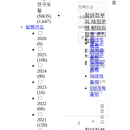
료
연구포
정확도순
털
참여정부
(NKIS)
내림차순
정확도
의 재정운
(1,647)
순
발행연도
10개씩 출력
영 성과와
내림차순
인기도
향후 추진
순
조회
2026
10개씩
방향
연도순
(6)
출력
제목순
한국조세재
20개씩
2025
저자순
정연구원
출력
(106)
한국조세
발행기
30개씩
재정연구
관순
출력
2024
원
50개씩
(90)
2004
국가정책
출력
2023
연구포털
100개씩
(NKIS)
(10)
출력
2022
원
(66)
문
보
2021
기
2
(159)