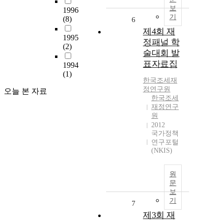
보
1996
기
(8)
6
제4회 재
1995
정패널 학
(2)
술대회 발
표자료집
1994
(1)
한국조세재
정연구원
오늘 본 자료
한국조세
재정연구
원
2012
국가정책
연구포털
(NKIS)
원
문
보
기
7
제3회 재