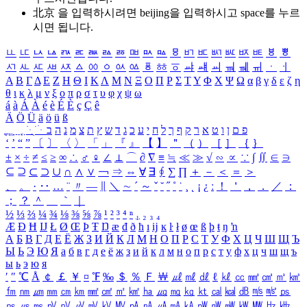
北京 을 입력하시려면
beijing
을 입력하시고 space를 누르
시면 됩니다.
ㅥ
ㅦ
ㅧ
ㅨ
ㅩ
ㅪ
ㅫ
ㅬ
ㅭ
ㅮ
ㅯ
ㅰ
ㅱ
ㅲ
ㅳ
ㅴ
ㅵ
ㅶ
ㅷ
ㅸ
ㅹ
ㅺ
ㅻ
ㅼ
ㅽ
ㅾ
ㅿ
ㆀ
ㆁ
ㆂ
ㆃ
ㆄ
ㆅ
ㆆ
ㆇ
ㆈ
ㆉ
ㆊ
ㆋ
ㆌ
ㆍ
ㆎ
Α
Β
Γ
Δ
Ε
Ζ
Η
Θ
Ι
Κ
Λ
Μ
Ν
Ξ
Ο
Π
Ρ
Σ
Τ
Υ
Φ
Χ
Ψ
Ω
α
β
γ
δ
ε
ζ
η
θ
ι
κ
λ
μ
ν
ξ
ο
π
ρ
σ
τ
υ
φ
χ
ψ
ω
á
à
Á
À
é
è
É
È
ç
Ç
ê
Ä
Ö
Ü
ä
ö
ü
ß
ְ
ֳ
ֲ
ֱ
ָ
ַ
ֵ
ֶ
ִ
ֹ
ּ
ֻ
ׂ
ׁ
ּ
ב
ה
נ
מ
צ
ת
ץ
ש
ד
ג
כ
ע
י
ח
ל
ך
ף
ק
ר
א
ט
ו
ן
ם
פ
‘
’
“
”
〔
〕
〈
〉
「
」
『
』
【
】
＂
（
）
［
］
｛
｝
±
×
÷
≠
≤
≥
∞
∴
♂
♀
∠
⊥
⌒
∂
∇
≡
≒
≪
≫
√
∽
∝
∵
∫
∬
∈
∋
⊆
⊇
⊂
⊃
∪
∩
∧
∨
￢
⇒
⇔
∀
∃
∮
∑
∏
＋
－
＜
＝
＞
、
。
·
‥
…
¨
〃
―
∥
＼
∼
´
～
ˇ
˘
˝
˚
˙
¸
˛
¡
¿
ː
！
＇
，
．
／
：
；
？
＾
＿
｀
｜
½
⅓
⅔
¼
¾
⅛
⅜
⅝
⅞
¹
²
³
⁴
ⁿ
₁
₂
₃
₄
Æ
Ð
Ħ
Ĳ
Ł
Ø
Œ
Þ
Ŧ
Ŋ
æ
đ
ð
ħ
ı
ĳ
ĸ
ŀ
ł
ø
œ
ß
þ
ŧ
ŋ
ŉ
А
Б
В
Г
Д
Е
Ё
Ж
З
И
Й
К
Л
М
Н
О
П
Р
С
Т
У
Ф
Х
Ц
Ч
Ш
Щ
Ъ
Ы
Ь
Э
Ю
Я
а
б
в
г
д
е
ё
ж
з
и
й
к
л
м
н
о
п
р
с
т
у
ф
х
ц
ч
ш
щ
ъ
ы
ь
э
ю
я
′
″
℃
Å
￠
￡
￥
¤
℉
‰
＄
％
Ｆ
￦
㎕
㎖
㎗
ℓ
㎘
㏄
㎣
㎤
㎥
㎦
㎙
㎚
㎛
㎜
㎝
㎞
㎟
㎠
㎡
㎢
㏊
㎍
㎎
㎏
㏏
㎈
㎉
㏈
㎧
㎨
㎰
㎱
㎲
㎳
㎴
㎵
㎶
㎷
㎸
㎹
㎀
㎁
㎂
㎃
㎄
㎺
㎻
㎽
㎾
㎿
㎐
㎑