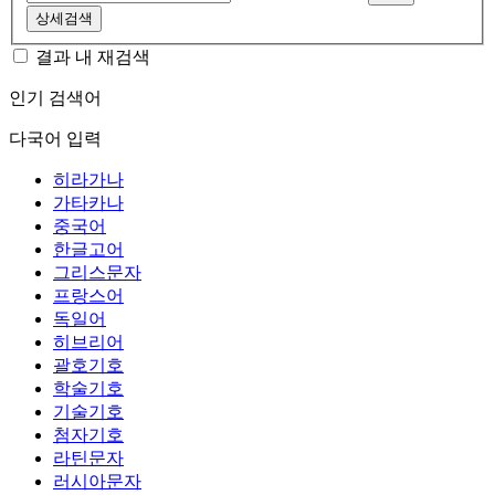
상세검색
결과 내 재검색
인기 검색어
다국어 입력
히라가나
가타카나
중국어
한글고어
그리스문자
프랑스어
독일어
히브리어
괄호기호
학술기호
기술기호
첨자기호
라틴문자
러시아문자