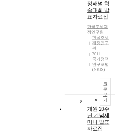
정패널 학
술대회 발
표자료집
한국조세재
정연구원
한국조세
재정연구
원
2011
국가정책
연구포털
(NKIS)
원
문
보
기
8
개원 20주
년 기념세
미나 발표
자료집