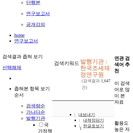
단행본
연구보고서
공개강의
home
연구보고서
검색결과 좁혀 보기
연관 검
발행기관 :
검색키워드
색어 추
한국조세재
선택해제
천
정연구원
(검색결과
1,647
이 검색
건)
좁혀본 항목 보기
어로 많
순서
이 본
자료
검색량순
가나다순
내보내기
발행기관
내책장담기
활용도
국
한글로보기
1
높은 자
가정책