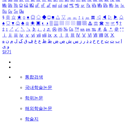
㎒
㎓
㎔
Ω
㏀
㏁
㎊
㎋
㎌
㏖
㏅
㎭
㎮
㎯
㏛
㎩
㎪
㎫
㎬
㏝
㏐
㏓
㏃
㏉
㏜
㏆
§
※
☆
★
○
●
◎
◇
◆
□
■
△
▽
→
←
↑
↓
↔
〓
◁
◀
▷
▶
♤
♠
♡
♥
♧
♣
⊙
◈
▣
◐
◑
▒
▤
▥
▨
▧
▦
▩
♨
☏
☎
☜
☞
¶
†
‡
↕
↗
↙
↖
↘
♭
♩
♪
♬
㉿
㈜
№
㏇
™
㏂
㏘
℡
＃
＆
＊
＠
ª
º
ⅰ
ⅱ
ⅲ
ⅳ
ⅴ
ⅵ
ⅶ
ⅷ
ⅸ
ⅹ
Ⅰ
Ⅱ
Ⅲ
Ⅳ
Ⅴ
Ⅵ
Ⅶ
Ⅷ
Ⅸ
Ⅹ
ا
ب
ت
ث
ج
ح
خ
د
ذ
ر
ز
س
ش
ص
ض
ط
ظ
ع
غ
ف
ق
ک
ل
م
ن
ه
و
ی
닫기
통합검색
국내학술논문
학위논문
해외학술논문
학술지