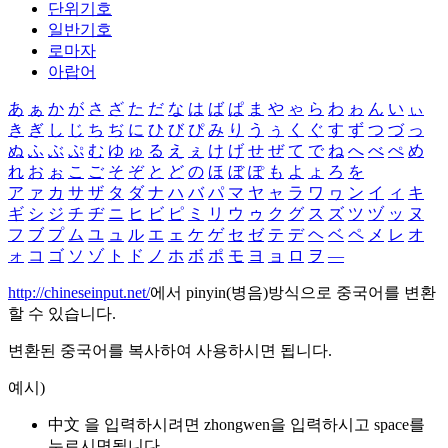
단위기호
일반기호
로마자
아랍어
あ
ぁ
か
が
さ
ざ
た
だ
な
は
ば
ぱ
ま
や
ゃ
ら
わ
ゎ
ん
い
ぃ
き
ぎ
し
じ
ち
ぢ
に
ひ
び
ぴ
み
り
う
ぅ
く
ぐ
す
ず
つ
づ
っ
ぬ
ふ
ぶ
ぷ
む
ゆ
ゅ
る
え
ぇ
け
げ
せ
ぜ
て
で
ね
へ
べ
ぺ
め
れ
お
ぉ
こ
ご
そ
ぞ
と
ど
の
ほ
ぼ
ぽ
も
よ
ょ
ろ
を
ア
ァ
カ
サ
ザ
タ
ダ
ナ
ハ
バ
パ
マ
ヤ
ャ
ラ
ワ
ヮ
ン
イ
ィ
キ
ギ
シ
ジ
チ
ヂ
ニ
ヒ
ビ
ピ
ミ
リ
ウ
ゥ
ク
グ
ス
ズ
ツ
ヅ
ッ
ヌ
フ
ブ
プ
ム
ユ
ュ
ル
エ
ェ
ケ
ゲ
セ
ゼ
テ
デ
ヘ
ベ
ペ
メ
レ
オ
ォ
コ
ゴ
ソ
ゾ
ト
ド
ノ
ホ
ボ
ポ
モ
ヨ
ョ
ロ
ヲ
―
http://chineseinput.net/
에서 pinyin(병음)방식으로 중국어를 변환
할 수 있습니다.
변환된 중국어를 복사하여 사용하시면 됩니다.
예시)
中文 을 입력하시려면
zhongwen
을 입력하시고 space를
누르시면됩니다.