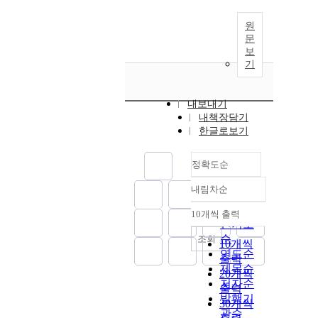
원
문
보
기
내보내기
내책장담기
한글로보기
정확도순
내림차순
정확도
순
10개씩 출력
내림차순
인기도
순
조회
10개씩
연도순
출력
제목순
20개씩
저자순
출력
발행기
30개씩
관순