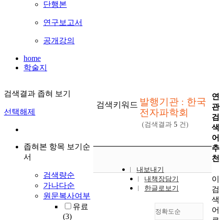
단행본
연구보고서
공개강의
home
학술지
검색결과 좁혀 보기
연
발행기관 : 한국
검색키워드
관
전자파학회
선택해제
검
(검색결과
5
건)
색
어
좁혀본 항목 보기순
추
서
천
내보내기
검색량순
이
내책장담기
가나다순
한글로보기
검
원문복사여부
색
유료
어
정확도순
(3)