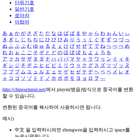
단위기호
일반기호
로마자
아랍어
あ
ぁ
か
が
さ
ざ
た
だ
な
は
ば
ぱ
ま
や
ゃ
ら
わ
ゎ
ん
い
ぃ
き
ぎ
し
じ
ち
ぢ
に
ひ
び
ぴ
み
り
う
ぅ
く
ぐ
す
ず
つ
づ
っ
ぬ
ふ
ぶ
ぷ
む
ゆ
ゅ
る
え
ぇ
け
げ
せ
ぜ
て
で
ね
へ
べ
ぺ
め
れ
お
ぉ
こ
ご
そ
ぞ
と
ど
の
ほ
ぼ
ぽ
も
よ
ょ
ろ
を
ア
ァ
カ
サ
ザ
タ
ダ
ナ
ハ
バ
パ
マ
ヤ
ャ
ラ
ワ
ヮ
ン
イ
ィ
キ
ギ
シ
ジ
チ
ヂ
ニ
ヒ
ビ
ピ
ミ
リ
ウ
ゥ
ク
グ
ス
ズ
ツ
ヅ
ッ
ヌ
フ
ブ
プ
ム
ユ
ュ
ル
エ
ェ
ケ
ゲ
セ
ゼ
テ
デ
ヘ
ベ
ペ
メ
レ
オ
ォ
コ
ゴ
ソ
ゾ
ト
ド
ノ
ホ
ボ
ポ
モ
ヨ
ョ
ロ
ヲ
―
http://chineseinput.net/
에서 pinyin(병음)방식으로 중국어를 변환
할 수 있습니다.
변환된 중국어를 복사하여 사용하시면 됩니다.
예시)
中文 을 입력하시려면
zhongwen
을 입력하시고 space를
누르시면됩니다.