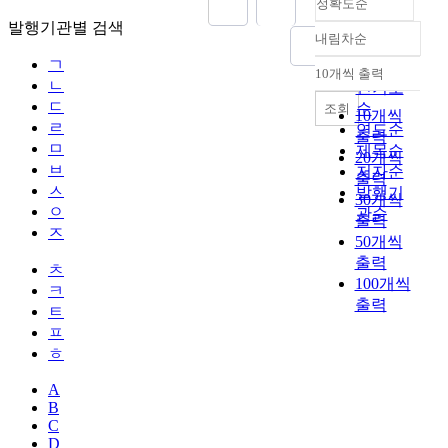
정확도순
발행기관별 검색
내림차순
정확도
ㄱ
순
10개씩 출력
내림차순
ㄴ
인기도
ㄷ
순
조회
10개씩
ㄹ
연도순
출력
ㅁ
제목순
20개씩
ㅂ
저자순
출력
ㅅ
발행기
30개씩
ㅇ
관순
출력
ㅈ
50개씩
출력
ㅊ
100개씩
ㅋ
출력
ㅌ
ㅍ
ㅎ
A
B
C
D