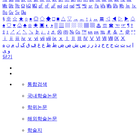
㎒
㎓
㎔
Ω
㏀
㏁
㎊
㎋
㎌
㏖
㏅
㎭
㎮
㎯
㏛
㎩
㎪
㎫
㎬
㏝
㏐
㏓
㏃
㏉
㏜
㏆
§
※
☆
★
○
●
◎
◇
◆
□
■
△
▽
→
←
↑
↓
↔
〓
◁
◀
▷
▶
♤
♠
♡
♥
♧
♣
⊙
◈
▣
◐
◑
▒
▤
▥
▨
▧
▦
▩
♨
☏
☎
☜
☞
¶
†
‡
↕
↗
↙
↖
↘
♭
♩
♪
♬
㉿
㈜
№
㏇
™
㏂
㏘
℡
＃
＆
＊
＠
ª
º
ⅰ
ⅱ
ⅲ
ⅳ
ⅴ
ⅵ
ⅶ
ⅷ
ⅸ
ⅹ
Ⅰ
Ⅱ
Ⅲ
Ⅳ
Ⅴ
Ⅵ
Ⅶ
Ⅷ
Ⅸ
Ⅹ
ا
ب
ت
ث
ج
ح
خ
د
ذ
ر
ز
س
ش
ص
ض
ط
ظ
ع
غ
ف
ق
ک
ل
م
ن
ه
و
ی
닫기
통합검색
국내학술논문
학위논문
해외학술논문
학술지