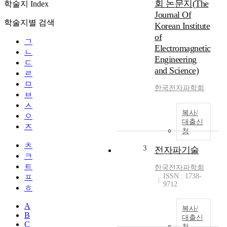
회 논문지(The
학술지 Index
Journal Of
학술지별 검색
Korean Institute
of
ㄱ
Electromagnetic
ㄴ
Engineering
ㄷ
and Science)
ㄹ
ㅁ
한국전자파학회
ㅂ
ㅅ
복사/
ㅇ
대출신
ㅈ
청
ㅊ
3
전자파기술
ㅋ
ㅌ
한국전자파학회
ISSN : 1738-
ㅍ
9712
ㅎ
A
복사/
B
대출신
C
청