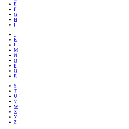
E
F
G
H
I
J
K
L
M
N
O
P
Q
R
S
T
U
V
W
X
Y
Z