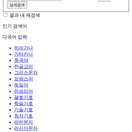
상세검색
결과 내 재검색
인기 검색어
다국어 입력
히라가나
가타카나
중국어
한글고어
그리스문자
프랑스어
독일어
히브리어
괄호기호
학술기호
기술기호
첨자기호
라틴문자
러시아문자