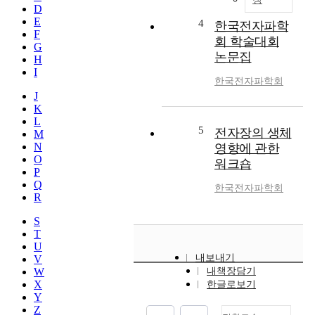
D
E
4
한국전자파학
F
회 학술대회
G
논문집
H
I
한국전자파학회
J
K
L
5
전자장의 생체
M
N
영향에 관한
O
워크숍
P
Q
한국전자파학회
R
S
T
U
내보내기
V
W
내책장담기
X
한글로보기
Y
Z