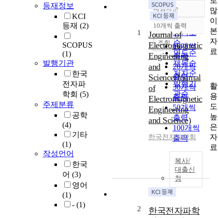
로
등재정보
내림차순
많
정확도
KCI
이
순
등재
(2)
10개씩 출력
내림차순
본
인기도
1
Journal of
자
순
조회
Electromagnetic
SCOPUS
10개씩
료
연도순
(1)
Engineering
출력
발행기관
제목순
and
20개씩
저자순
한국
Science(Journal
출력
발행기
전자파
활
30개씩
of
관순
학회
(5)
용
출력
Electromagnetic
주제분류
도
50개씩
Engineering
공학
높
출력
and Science)
(4)
은
100개씩
기타
자
한국전자파학회
출력
(1)
료
작성언어
복사/
한국
대출신
어
(3)
청
영어
(1)
-
(1)
2
한국전자파학