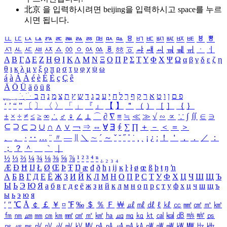
北京 을 입력하시려면
beijing
을 입력하시고 space를 누르
시면 됩니다.
ㅥ
ㅦ
ㅧ
ㅨ
ㅩ
ㅪ
ㅫ
ㅬ
ㅭ
ㅮ
ㅯ
ㅰ
ㅱ
ㅲ
ㅳ
ㅴ
ㅵ
ㅶ
ㅷ
ㅸ
ㅹ
ㅺ
ㅻ
ㅼ
ㅽ
ㅾ
ㅿ
ㆀ
ㆁ
ㆂ
ㆃ
ㆄ
ㆅ
ㆆ
ㆇ
ㆈ
ㆉ
ㆊ
ㆋ
ㆌ
ㆍ
ㆎ
Α
Β
Γ
Δ
Ε
Ζ
Η
Θ
Ι
Κ
Λ
Μ
Ν
Ξ
Ο
Π
Ρ
Σ
Τ
Υ
Φ
Χ
Ψ
Ω
α
β
γ
δ
ε
ζ
η
θ
ι
κ
λ
μ
ν
ξ
ο
π
ρ
σ
τ
υ
φ
χ
ψ
ω
á
à
Á
À
é
è
É
È
ç
Ç
ê
Ä
Ö
Ü
ä
ö
ü
ß
ְ
ֳ
ֲ
ֱ
ָ
ַ
ֵ
ֶ
ִ
ֹ
ּ
ֻ
ׂ
ׁ
ּ
ב
ה
נ
מ
צ
ת
ץ
ש
ד
ג
כ
ע
י
ח
ל
ך
ף
ק
ר
א
ט
ו
ן
ם
פ
‘
’
“
”
〔
〕
〈
〉
「
」
『
』
【
】
＂
（
）
［
］
｛
｝
±
×
÷
≠
≤
≥
∞
∴
♂
♀
∠
⊥
⌒
∂
∇
≡
≒
≪
≫
√
∽
∝
∵
∫
∬
∈
∋
⊆
⊇
⊂
⊃
∪
∩
∧
∨
￢
⇒
⇔
∀
∃
∮
∑
∏
＋
－
＜
＝
＞
、
。
·
‥
…
¨
〃
―
∥
＼
∼
´
～
ˇ
˘
˝
˚
˙
¸
˛
¡
¿
ː
！
＇
，
．
／
：
；
？
＾
＿
｀
｜
½
⅓
⅔
¼
¾
⅛
⅜
⅝
⅞
¹
²
³
⁴
ⁿ
₁
₂
₃
₄
Æ
Ð
Ħ
Ĳ
Ł
Ø
Œ
Þ
Ŧ
Ŋ
æ
đ
ð
ħ
ı
ĳ
ĸ
ŀ
ł
ø
œ
ß
þ
ŧ
ŋ
ŉ
А
Б
В
Г
Д
Е
Ё
Ж
З
И
Й
К
Л
М
Н
О
П
Р
С
Т
У
Ф
Х
Ц
Ч
Ш
Щ
Ъ
Ы
Ь
Э
Ю
Я
а
б
в
г
д
е
ё
ж
з
и
й
к
л
м
н
о
п
р
с
т
у
ф
х
ц
ч
ш
щ
ъ
ы
ь
э
ю
я
′
″
℃
Å
￠
￡
￥
¤
℉
‰
＄
％
Ｆ
￦
㎕
㎖
㎗
ℓ
㎘
㏄
㎣
㎤
㎥
㎦
㎙
㎚
㎛
㎜
㎝
㎞
㎟
㎠
㎡
㎢
㏊
㎍
㎎
㎏
㏏
㎈
㎉
㏈
㎧
㎨
㎰
㎱
㎲
㎳
㎴
㎵
㎶
㎷
㎸
㎹
㎀
㎁
㎂
㎃
㎄
㎺
㎻
㎽
㎾
㎿
㎐
㎑