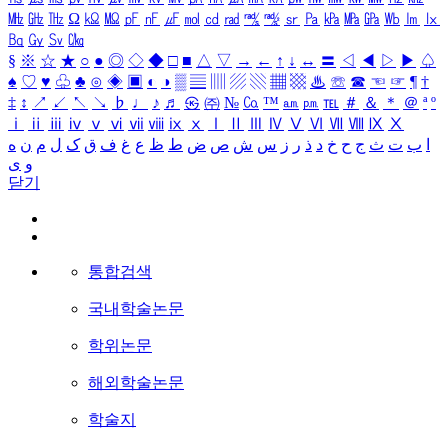
㎒
㎓
㎔
Ω
㏀
㏁
㎊
㎋
㎌
㏖
㏅
㎭
㎮
㎯
㏛
㎩
㎪
㎫
㎬
㏝
㏐
㏓
㏃
㏉
㏜
㏆
§
※
☆
★
○
●
◎
◇
◆
□
■
△
▽
→
←
↑
↓
↔
〓
◁
◀
▷
▶
♤
♠
♡
♥
♧
♣
⊙
◈
▣
◐
◑
▒
▤
▥
▨
▧
▦
▩
♨
☏
☎
☜
☞
¶
†
‡
↕
↗
↙
↖
↘
♭
♩
♪
♬
㉿
㈜
№
㏇
™
㏂
㏘
℡
＃
＆
＊
＠
ª
º
ⅰ
ⅱ
ⅲ
ⅳ
ⅴ
ⅵ
ⅶ
ⅷ
ⅸ
ⅹ
Ⅰ
Ⅱ
Ⅲ
Ⅳ
Ⅴ
Ⅵ
Ⅶ
Ⅷ
Ⅸ
Ⅹ
ا
ب
ت
ث
ج
ح
خ
د
ذ
ر
ز
س
ش
ص
ض
ط
ظ
ع
غ
ف
ق
ک
ل
م
ن
ه
و
ی
닫기
통합검색
국내학술논문
학위논문
해외학술논문
학술지