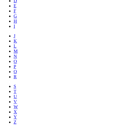
D
E
F
G
H
I
J
K
L
M
N
O
P
Q
R
S
T
U
V
W
X
Y
Z