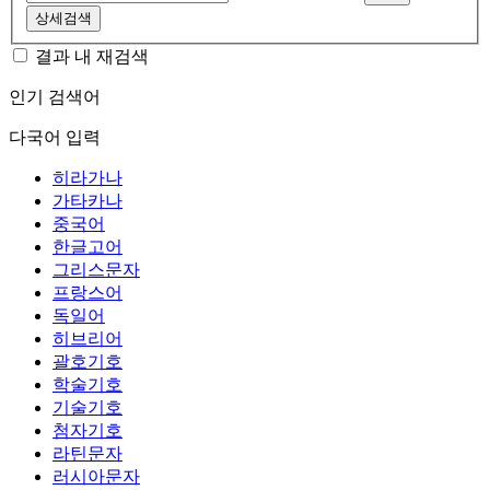
상세검색
결과 내 재검색
인기 검색어
다국어 입력
히라가나
가타카나
중국어
한글고어
그리스문자
프랑스어
독일어
히브리어
괄호기호
학술기호
기술기호
첨자기호
라틴문자
러시아문자