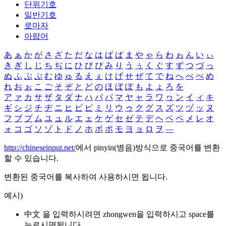
단위기호
일반기호
로마자
아랍어
あ
ぁ
か
が
さ
ざ
た
だ
な
は
ば
ぱ
ま
や
ゃ
ら
わ
ゎ
ん
い
ぃ
き
ぎ
し
じ
ち
ぢ
に
ひ
び
ぴ
み
り
う
ぅ
く
ぐ
す
ず
つ
づ
っ
ぬ
ふ
ぶ
ぷ
む
ゆ
ゅ
る
え
ぇ
け
げ
せ
ぜ
て
で
ね
へ
べ
ぺ
め
れ
お
ぉ
こ
ご
そ
ぞ
と
ど
の
ほ
ぼ
ぽ
も
よ
ょ
ろ
を
ア
ァ
カ
サ
ザ
タ
ダ
ナ
ハ
バ
パ
マ
ヤ
ャ
ラ
ワ
ヮ
ン
イ
ィ
キ
ギ
シ
ジ
チ
ヂ
ニ
ヒ
ビ
ピ
ミ
リ
ウ
ゥ
ク
グ
ス
ズ
ツ
ヅ
ッ
ヌ
フ
ブ
プ
ム
ユ
ュ
ル
エ
ェ
ケ
ゲ
セ
ゼ
テ
デ
ヘ
ベ
ペ
メ
レ
オ
ォ
コ
ゴ
ソ
ゾ
ト
ド
ノ
ホ
ボ
ポ
モ
ヨ
ョ
ロ
ヲ
―
http://chineseinput.net/
에서 pinyin(병음)방식으로 중국어를 변환
할 수 있습니다.
변환된 중국어를 복사하여 사용하시면 됩니다.
예시)
中文 을 입력하시려면
zhongwen
을 입력하시고 space를
누르시면됩니다.