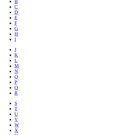
B
C
D
E
F
G
H
I
J
K
L
M
N
O
P
Q
R
S
T
U
V
W
X