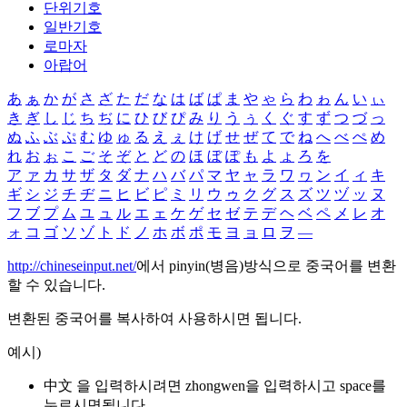
단위기호
일반기호
로마자
아랍어
あ
ぁ
か
が
さ
ざ
た
だ
な
は
ば
ぱ
ま
や
ゃ
ら
わ
ゎ
ん
い
ぃ
き
ぎ
し
じ
ち
ぢ
に
ひ
び
ぴ
み
り
う
ぅ
く
ぐ
す
ず
つ
づ
っ
ぬ
ふ
ぶ
ぷ
む
ゆ
ゅ
る
え
ぇ
け
げ
せ
ぜ
て
で
ね
へ
べ
ぺ
め
れ
お
ぉ
こ
ご
そ
ぞ
と
ど
の
ほ
ぼ
ぽ
も
よ
ょ
ろ
を
ア
ァ
カ
サ
ザ
タ
ダ
ナ
ハ
バ
パ
マ
ヤ
ャ
ラ
ワ
ヮ
ン
イ
ィ
キ
ギ
シ
ジ
チ
ヂ
ニ
ヒ
ビ
ピ
ミ
リ
ウ
ゥ
ク
グ
ス
ズ
ツ
ヅ
ッ
ヌ
フ
ブ
プ
ム
ユ
ュ
ル
エ
ェ
ケ
ゲ
セ
ゼ
テ
デ
ヘ
ベ
ペ
メ
レ
オ
ォ
コ
ゴ
ソ
ゾ
ト
ド
ノ
ホ
ボ
ポ
モ
ヨ
ョ
ロ
ヲ
―
http://chineseinput.net/
에서 pinyin(병음)방식으로 중국어를 변환
할 수 있습니다.
변환된 중국어를 복사하여 사용하시면 됩니다.
예시)
中文 을 입력하시려면
zhongwen
을 입력하시고 space를
누르시면됩니다.