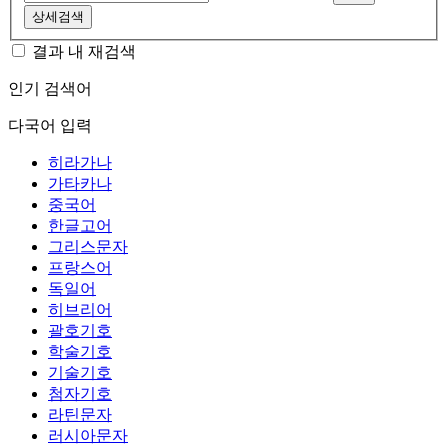
상세검색
결과 내 재검색
인기 검색어
다국어 입력
히라가나
가타카나
중국어
한글고어
그리스문자
프랑스어
독일어
히브리어
괄호기호
학술기호
기술기호
첨자기호
라틴문자
러시아문자