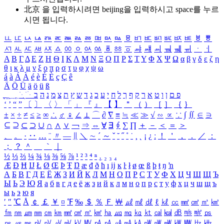
北京 을 입력하시려면
beijing
을 입력하시고 space를 누르
시면 됩니다.
ㅥ
ㅦ
ㅧ
ㅨ
ㅩ
ㅪ
ㅫ
ㅬ
ㅭ
ㅮ
ㅯ
ㅰ
ㅱ
ㅲ
ㅳ
ㅴ
ㅵ
ㅶ
ㅷ
ㅸ
ㅹ
ㅺ
ㅻ
ㅼ
ㅽ
ㅾ
ㅿ
ㆀ
ㆁ
ㆂ
ㆃ
ㆄ
ㆅ
ㆆ
ㆇ
ㆈ
ㆉ
ㆊ
ㆋ
ㆌ
ㆍ
ㆎ
Α
Β
Γ
Δ
Ε
Ζ
Η
Θ
Ι
Κ
Λ
Μ
Ν
Ξ
Ο
Π
Ρ
Σ
Τ
Υ
Φ
Χ
Ψ
Ω
α
β
γ
δ
ε
ζ
η
θ
ι
κ
λ
μ
ν
ξ
ο
π
ρ
σ
τ
υ
φ
χ
ψ
ω
á
à
Á
À
é
è
É
È
ç
Ç
ê
Ä
Ö
Ü
ä
ö
ü
ß
ְ
ֳ
ֲ
ֱ
ָ
ַ
ֵ
ֶ
ִ
ֹ
ּ
ֻ
ׂ
ׁ
ּ
ב
ה
נ
מ
צ
ת
ץ
ש
ד
ג
כ
ע
י
ח
ל
ך
ף
ק
ר
א
ט
ו
ן
ם
פ
‘
’
“
”
〔
〕
〈
〉
「
」
『
』
【
】
＂
（
）
［
］
｛
｝
±
×
÷
≠
≤
≥
∞
∴
♂
♀
∠
⊥
⌒
∂
∇
≡
≒
≪
≫
√
∽
∝
∵
∫
∬
∈
∋
⊆
⊇
⊂
⊃
∪
∩
∧
∨
￢
⇒
⇔
∀
∃
∮
∑
∏
＋
－
＜
＝
＞
、
。
·
‥
…
¨
〃
―
∥
＼
∼
´
～
ˇ
˘
˝
˚
˙
¸
˛
¡
¿
ː
！
＇
，
．
／
：
；
？
＾
＿
｀
｜
½
⅓
⅔
¼
¾
⅛
⅜
⅝
⅞
¹
²
³
⁴
ⁿ
₁
₂
₃
₄
Æ
Ð
Ħ
Ĳ
Ł
Ø
Œ
Þ
Ŧ
Ŋ
æ
đ
ð
ħ
ı
ĳ
ĸ
ŀ
ł
ø
œ
ß
þ
ŧ
ŋ
ŉ
А
Б
В
Г
Д
Е
Ё
Ж
З
И
Й
К
Л
М
Н
О
П
Р
С
Т
У
Ф
Х
Ц
Ч
Ш
Щ
Ъ
Ы
Ь
Э
Ю
Я
а
б
в
г
д
е
ё
ж
з
и
й
к
л
м
н
о
п
р
с
т
у
ф
х
ц
ч
ш
щ
ъ
ы
ь
э
ю
я
′
″
℃
Å
￠
￡
￥
¤
℉
‰
＄
％
Ｆ
￦
㎕
㎖
㎗
ℓ
㎘
㏄
㎣
㎤
㎥
㎦
㎙
㎚
㎛
㎜
㎝
㎞
㎟
㎠
㎡
㎢
㏊
㎍
㎎
㎏
㏏
㎈
㎉
㏈
㎧
㎨
㎰
㎱
㎲
㎳
㎴
㎵
㎶
㎷
㎸
㎹
㎀
㎁
㎂
㎃
㎄
㎺
㎻
㎽
㎾
㎿
㎐
㎑