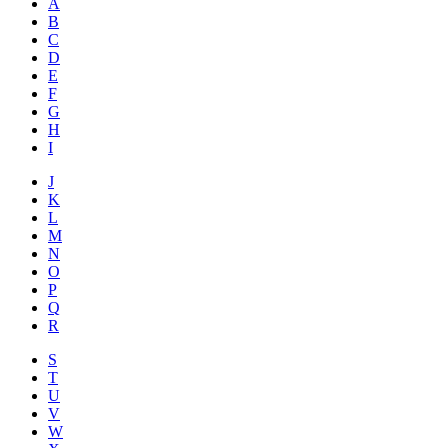
A
B
C
D
E
F
G
H
I
J
K
L
M
N
O
P
Q
R
S
T
U
V
W