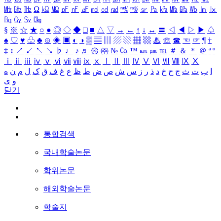
㎒
㎓
㎔
Ω
㏀
㏁
㎊
㎋
㎌
㏖
㏅
㎭
㎮
㎯
㏛
㎩
㎪
㎫
㎬
㏝
㏐
㏓
㏃
㏉
㏜
㏆
§
※
☆
★
○
●
◎
◇
◆
□
■
△
▽
→
←
↑
↓
↔
〓
◁
◀
▷
▶
♤
♠
♡
♥
♧
♣
⊙
◈
▣
◐
◑
▒
▤
▥
▨
▧
▦
▩
♨
☏
☎
☜
☞
¶
†
‡
↕
↗
↙
↖
↘
♭
♩
♪
♬
㉿
㈜
№
㏇
™
㏂
㏘
℡
＃
＆
＊
＠
ª
º
ⅰ
ⅱ
ⅲ
ⅳ
ⅴ
ⅵ
ⅶ
ⅷ
ⅸ
ⅹ
Ⅰ
Ⅱ
Ⅲ
Ⅳ
Ⅴ
Ⅵ
Ⅶ
Ⅷ
Ⅸ
Ⅹ
ا
ب
ت
ث
ج
ح
خ
د
ذ
ر
ز
س
ش
ص
ض
ط
ظ
ع
غ
ف
ق
ک
ل
م
ن
ه
و
ی
닫기
통합검색
국내학술논문
학위논문
해외학술논문
학술지