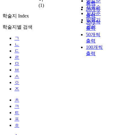
연도순
출력
(1)
제목순
20개씩
저자순
출력
학술지 Index
발행기
30개씩
관순
학술지별 검색
출력
50개씩
ㄱ
출력
ㄴ
100개씩
ㄷ
출력
ㄹ
ㅁ
ㅂ
ㅅ
ㅇ
ㅈ
ㅊ
ㅋ
ㅌ
ㅍ
ㅎ