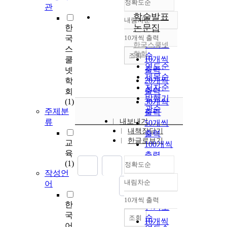
정확도순
관
학술발표
내림차순
정확도
논문집
한
순
국
10개씩 출력
내림차순
인기도
한국스쿨넷
스
학회
순
조회
10개씩
쿨
연도순
출력
넷
제목순
20개씩
학
저자순
출력
회
발행기
(1)
30개씩
관순
주제분
출력
류
내보내기
50개씩
내책장담기
출력
한글로보기
교
100개씩
육
출력
(1)
정확도순
작성언
내림차순
어
정확도
순
10개씩 출력
내림차순
한
인기도
국
순
조회
10개씩
어