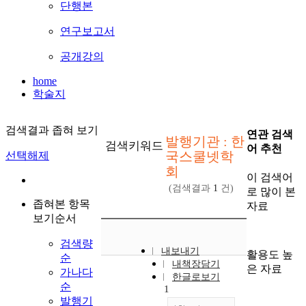
단행본
연구보고서
공개강의
home
학술지
검색결과 좁혀 보기
연관 검색
발행기관 : 한
검색키워드
어 추천
국스쿨넷학
선택해제
회
이 검색어
(검색결과
1
건)
로 많이 본
좁혀본 항목
자료
보기순서
검색량
내보내기
활용도 높
순
내책장담기
은 자료
가나다
한글로보기
순
1
발행기