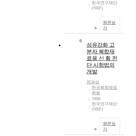
한국연구재단
(NRF)
원문보
기
6
섬유강화 고
분자 복합재
료용 신 횡 전
단 시험법의
개발
정광섭
한국복합재료
학회
1998
한국연구재단
(NRF)
원문보
기