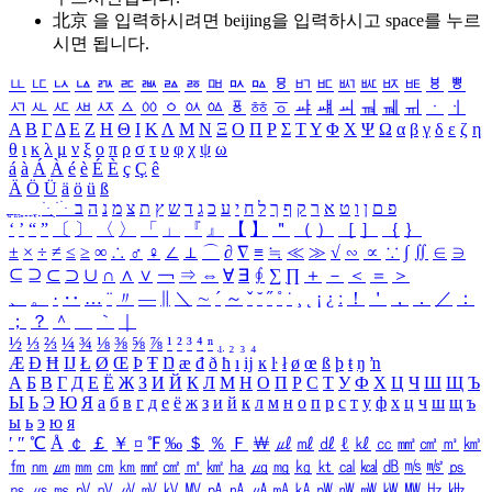
北京 을 입력하시려면
beijing
을 입력하시고 space를 누르
시면 됩니다.
ㅥ
ㅦ
ㅧ
ㅨ
ㅩ
ㅪ
ㅫ
ㅬ
ㅭ
ㅮ
ㅯ
ㅰ
ㅱ
ㅲ
ㅳ
ㅴ
ㅵ
ㅶ
ㅷ
ㅸ
ㅹ
ㅺ
ㅻ
ㅼ
ㅽ
ㅾ
ㅿ
ㆀ
ㆁ
ㆂ
ㆃ
ㆄ
ㆅ
ㆆ
ㆇ
ㆈ
ㆉ
ㆊ
ㆋ
ㆌ
ㆍ
ㆎ
Α
Β
Γ
Δ
Ε
Ζ
Η
Θ
Ι
Κ
Λ
Μ
Ν
Ξ
Ο
Π
Ρ
Σ
Τ
Υ
Φ
Χ
Ψ
Ω
α
β
γ
δ
ε
ζ
η
θ
ι
κ
λ
μ
ν
ξ
ο
π
ρ
σ
τ
υ
φ
χ
ψ
ω
á
à
Á
À
é
è
É
È
ç
Ç
ê
Ä
Ö
Ü
ä
ö
ü
ß
ְ
ֳ
ֲ
ֱ
ָ
ַ
ֵ
ֶ
ִ
ֹ
ּ
ֻ
ׂ
ׁ
ּ
ב
ה
נ
מ
צ
ת
ץ
ש
ד
ג
כ
ע
י
ח
ל
ך
ף
ק
ר
א
ט
ו
ן
ם
פ
‘
’
“
”
〔
〕
〈
〉
「
」
『
』
【
】
＂
（
）
［
］
｛
｝
±
×
÷
≠
≤
≥
∞
∴
♂
♀
∠
⊥
⌒
∂
∇
≡
≒
≪
≫
√
∽
∝
∵
∫
∬
∈
∋
⊆
⊇
⊂
⊃
∪
∩
∧
∨
￢
⇒
⇔
∀
∃
∮
∑
∏
＋
－
＜
＝
＞
、
。
·
‥
…
¨
〃
―
∥
＼
∼
´
～
ˇ
˘
˝
˚
˙
¸
˛
¡
¿
ː
！
＇
，
．
／
：
；
？
＾
＿
｀
｜
½
⅓
⅔
¼
¾
⅛
⅜
⅝
⅞
¹
²
³
⁴
ⁿ
₁
₂
₃
₄
Æ
Ð
Ħ
Ĳ
Ł
Ø
Œ
Þ
Ŧ
Ŋ
æ
đ
ð
ħ
ı
ĳ
ĸ
ŀ
ł
ø
œ
ß
þ
ŧ
ŋ
ŉ
А
Б
В
Г
Д
Е
Ё
Ж
З
И
Й
К
Л
М
Н
О
П
Р
С
Т
У
Ф
Х
Ц
Ч
Ш
Щ
Ъ
Ы
Ь
Э
Ю
Я
а
б
в
г
д
е
ё
ж
з
и
й
к
л
м
н
о
п
р
с
т
у
ф
х
ц
ч
ш
щ
ъ
ы
ь
э
ю
я
′
″
℃
Å
￠
￡
￥
¤
℉
‰
＄
％
Ｆ
￦
㎕
㎖
㎗
ℓ
㎘
㏄
㎣
㎤
㎥
㎦
㎙
㎚
㎛
㎜
㎝
㎞
㎟
㎠
㎡
㎢
㏊
㎍
㎎
㎏
㏏
㎈
㎉
㏈
㎧
㎨
㎰
㎱
㎲
㎳
㎴
㎵
㎶
㎷
㎸
㎹
㎀
㎁
㎂
㎃
㎄
㎺
㎻
㎽
㎾
㎿
㎐
㎑