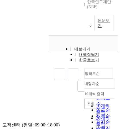
한국연구재단
(NRF)
원문보
기
내보내기
내책장담기
한글로보기
정확도순
내림차순
정확도
순
10개씩 출력
내림차순
인기도
순
조회
10개씩
연도순
출력
제목순
20개씩
저자순
출력
고객센터 (평일: 09:00~18:00)
발행기