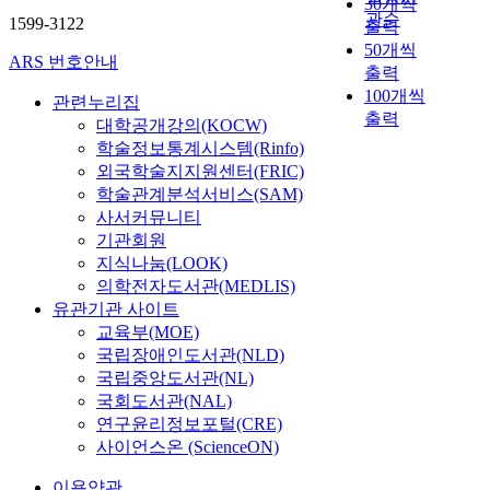
30개씩
관순
1599-3122
출력
50개씩
ARS 번호안내
출력
100개씩
관련누리집
출력
대학공개강의(KOCW)
학술정보통계시스템(Rinfo)
외국학술지지원센터(FRIC)
학술관계분석서비스(SAM)
사서커뮤니티
기관회원
지식나눔(LOOK)
의학전자도서관(MEDLIS)
유관기관 사이트
교육부(MOE)
국립장애인도서관(NLD)
국립중앙도서관(NL)
국회도서관(NAL)
연구윤리정보포털(CRE)
사이언스온 (ScienceON)
이용약관