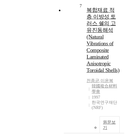
7
복합재료 적
층 이방성 토
러스 쉘의 고
유진동해석
(Natural
Vibrations of
Composite
Laminated
Anisotropic
Toroidal Shells)
전종균
,
이윤복
韓國複合材料
學會
1997
한국연구재단
(NRF)
원문보
기