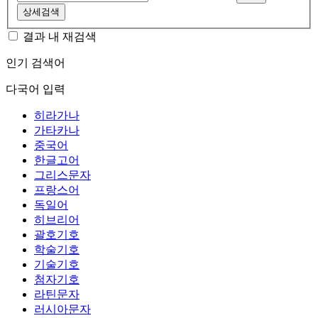
상세검색
결과 내 재검색
인기 검색어
다국어 입력
히라가나
가타카나
중국어
한글고어
그리스문자
프랑스어
독일어
히브리어
괄호기호
학술기호
기술기호
첨자기호
라틴문자
러시아문자