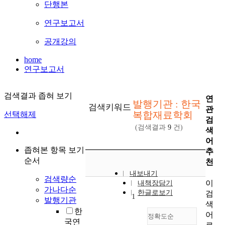
단행본
연구보고서
공개강의
home
연구보고서
검색결과 좁혀 보기
연
발행기관 : 한국
검색키워드
관
복합재료학회
선택해제
검
(검색결과
9
건)
색
어
좁혀본 항목 보기
추
순서
천
내보내기
검색량순
이
내책장담기
가나다순
한글로보기
검
1
발행기관
색
한
어
정확도순
국연