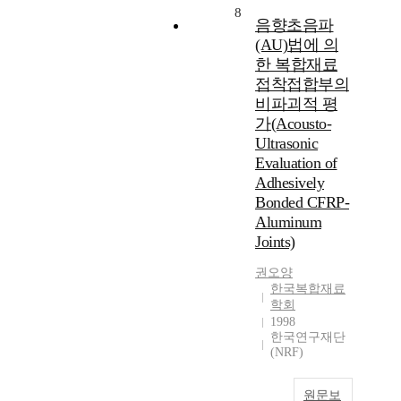
8
음향초음파
(AU)법에 의
한 복합재료
접착접합부의
비파괴적 평
가(Acousto-
Ultrasonic
Evaluation of
Adhesively
Bonded CFRP-
Aluminum
Joints)
권오양
한국복합재료
학회
1998
한국연구재단
(NRF)
원문보