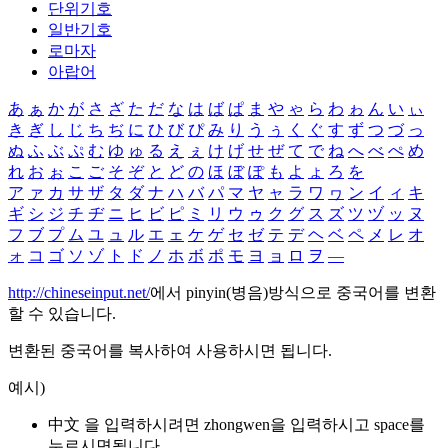
단위기호
일반기호
로마자
아랍어
あ
ぁ
か
が
さ
ざ
た
だ
な
は
ば
ぱ
ま
や
ゃ
ら
わ
ゎ
ん
い
ぃ
き
ぎ
し
じ
ち
ぢ
に
ひ
び
ぴ
み
り
う
ぅ
く
ぐ
す
ず
つ
づ
っ
ぬ
ふ
ぶ
ぷ
む
ゆ
ゅ
る
え
ぇ
け
げ
せ
ぜ
て
で
ね
へ
べ
ぺ
め
れ
お
ぉ
こ
ご
そ
ぞ
と
ど
の
ほ
ぼ
ぽ
も
よ
ょ
ろ
を
ア
ァ
カ
サ
ザ
タ
ダ
ナ
ハ
バ
パ
マ
ヤ
ャ
ラ
ワ
ヮ
ン
イ
ィ
キ
ギ
シ
ジ
チ
ヂ
ニ
ヒ
ビ
ピ
ミ
リ
ウ
ゥ
ク
グ
ス
ズ
ツ
ヅ
ッ
ヌ
フ
ブ
プ
ム
ユ
ュ
ル
エ
ェ
ケ
ゲ
セ
ゼ
テ
デ
ヘ
ベ
ペ
メ
レ
オ
ォ
コ
ゴ
ソ
ゾ
ト
ド
ノ
ホ
ボ
ポ
モ
ヨ
ョ
ロ
ヲ
―
http://chineseinput.net/
에서 pinyin(병음)방식으로 중국어를 변환
할 수 있습니다.
변환된 중국어를 복사하여 사용하시면 됩니다.
예시)
中文 을 입력하시려면
zhongwen
을 입력하시고 space를
누르시면됩니다.