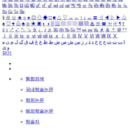
㎒
㎓
㎔
Ω
㏀
㏁
㎊
㎋
㎌
㏖
㏅
㎭
㎮
㎯
㏛
㎩
㎪
㎫
㎬
㏝
㏐
㏓
㏃
㏉
㏜
㏆
§
※
☆
★
○
●
◎
◇
◆
□
■
△
▽
→
←
↑
↓
↔
〓
◁
◀
▷
▶
♤
♠
♡
♥
♧
♣
⊙
◈
▣
◐
◑
▒
▤
▥
▨
▧
▦
▩
♨
☏
☎
☜
☞
¶
†
‡
↕
↗
↙
↖
↘
♭
♩
♪
♬
㉿
㈜
№
㏇
™
㏂
㏘
℡
＃
＆
＊
＠
ª
º
ⅰ
ⅱ
ⅲ
ⅳ
ⅴ
ⅵ
ⅶ
ⅷ
ⅸ
ⅹ
Ⅰ
Ⅱ
Ⅲ
Ⅳ
Ⅴ
Ⅵ
Ⅶ
Ⅷ
Ⅸ
Ⅹ
ا
ب
ت
ث
ج
ح
خ
د
ذ
ر
ز
س
ش
ص
ض
ط
ظ
ع
غ
ف
ق
ک
ل
م
ن
ه
و
ی
닫기
통합검색
국내학술논문
학위논문
해외학술논문
학술지