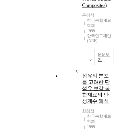
Composites)
우경식
한국복합재료
학회
1999
한국연구재단
(NRF)
원문보
기
5
섬유의 분포
를 고려한 단
섬유 보강 복
합재료의 탄
성계수 해석
한경섭
한국복합재료
학회
1999