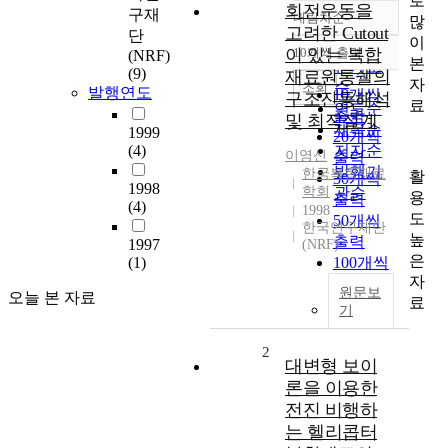
로
회전운동을
구재
내림차순
많
정확도
고려한 Cutout
단
이
순
이 있는 복합
10개씩 출력
(NRF)
내림차순
본
인기도
(9)
재료원통쉘의
자
순
조회
발행연도
10개씩
구조진동해석
료
연도순
출력
및 최적설계
제목순
1999
20개씩
(4)
저자순
이영신
출력
발행기
한국복합재료
활
30개씩
1998
학회
관순
용
출력
(4)
1998
도
50개씩
한국연구재단
높
출력
1997
(NRF)
은
(1)
100개씩
자
출력
원문보
오늘 본 자료
료
기
2
대변형 보이
론을 이용한
전진 비행하
는 헬리콥터