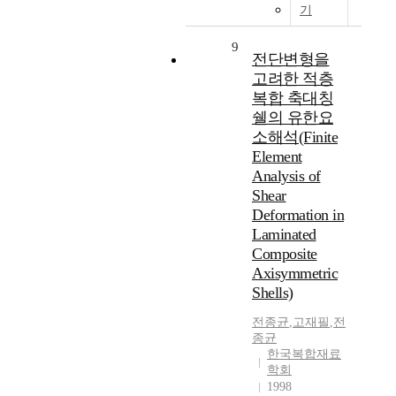
기
9
전단변형을
고려한 적층
복합 축대칭
쉘의 유한요
소해석(Finite
Element
Analysis of
Shear
Deformation in
Laminated
Composite
Axisymmetric
Shells)
전종균
,
고재필
,
전
종균
한국복합재료
학회
1998