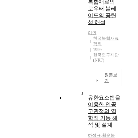
복합재료의
로우터 블레
이드의 공탄
성 해석
이인
한국복합재료
학회
1999
한국연구재단
(NRF)
원문보
기
3
유한요소법을
이용한 인공
고관절의 역
학적 거동 해
석 및 설계
하성규
,
황운봉