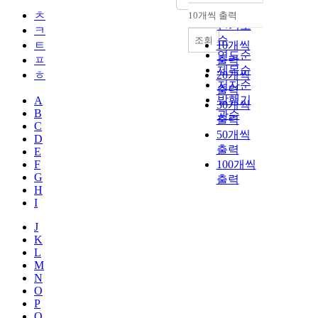
순
ㅊ
10개씩 출력
내림차순
인기도
ㅋ
순
조회
ㅌ
10개씩
연도순
ㅍ
출력
제목순
ㅎ
20개씩
저자순
출력
발행기
A
30개씩
B
관순
출력
C
50개씩
D
출력
E
F
100개씩
G
출력
H
I
J
K
L
M
N
O
P
Q