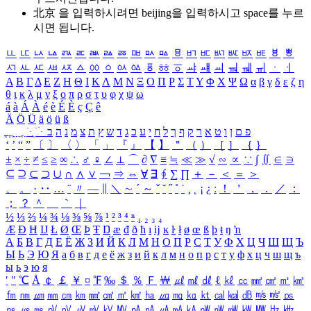
北京 을 입력하시려면
beijing
을 입력하시고 space를 누르
시면 됩니다.
ㅥ
ㅦ
ㅧ
ㅨ
ㅩ
ㅪ
ㅫ
ㅬ
ㅭ
ㅮ
ㅯ
ㅰ
ㅱ
ㅲ
ㅳ
ㅴ
ㅵ
ㅶ
ㅷ
ㅸ
ㅹ
ㅺ
ㅻ
ㅼ
ㅽ
ㅾ
ㅿ
ㆀ
ㆁ
ㆂ
ㆃ
ㆄ
ㆅ
ㆆ
ㆇ
ㆈ
ㆉ
ㆊ
ㆋ
ㆌ
ㆍ
ㆎ
Α
Β
Γ
Δ
Ε
Ζ
Η
Θ
Ι
Κ
Λ
Μ
Ν
Ξ
Ο
Π
Ρ
Σ
Τ
Υ
Φ
Χ
Ψ
Ω
α
β
γ
δ
ε
ζ
η
θ
ι
κ
λ
μ
ν
ξ
ο
π
ρ
σ
τ
υ
φ
χ
ψ
ω
á
à
Á
À
é
è
É
È
ç
Ç
ê
Ä
Ö
Ü
ä
ö
ü
ß
ְ
ֳ
ֲ
ֱ
ָ
ַ
ֵ
ֶ
ִ
ֹ
ּ
ֻ
ׂ
ׁ
ּ
ב
ה
נ
מ
צ
ת
ץ
ש
ד
ג
כ
ע
י
ח
ל
ך
ף
ק
ר
א
ט
ו
ן
ם
פ
‘
’
“
”
〔
〕
〈
〉
「
」
『
』
【
】
＂
（
）
［
］
｛
｝
±
×
÷
≠
≤
≥
∞
∴
♂
♀
∠
⊥
⌒
∂
∇
≡
≒
≪
≫
√
∽
∝
∵
∫
∬
∈
∋
⊆
⊇
⊂
⊃
∪
∩
∧
∨
￢
⇒
⇔
∀
∃
∮
∑
∏
＋
－
＜
＝
＞
、
。
·
‥
…
¨
〃
―
∥
＼
∼
´
～
ˇ
˘
˝
˚
˙
¸
˛
¡
¿
ː
！
＇
，
．
／
：
；
？
＾
＿
｀
｜
½
⅓
⅔
¼
¾
⅛
⅜
⅝
⅞
¹
²
³
⁴
ⁿ
₁
₂
₃
₄
Æ
Ð
Ħ
Ĳ
Ł
Ø
Œ
Þ
Ŧ
Ŋ
æ
đ
ð
ħ
ı
ĳ
ĸ
ŀ
ł
ø
œ
ß
þ
ŧ
ŋ
ŉ
А
Б
В
Г
Д
Е
Ё
Ж
З
И
Й
К
Л
М
Н
О
П
Р
С
Т
У
Ф
Х
Ц
Ч
Ш
Щ
Ъ
Ы
Ь
Э
Ю
Я
а
б
в
г
д
е
ё
ж
з
и
й
к
л
м
н
о
п
р
с
т
у
ф
х
ц
ч
ш
щ
ъ
ы
ь
э
ю
я
′
″
℃
Å
￠
￡
￥
¤
℉
‰
＄
％
Ｆ
￦
㎕
㎖
㎗
ℓ
㎘
㏄
㎣
㎤
㎥
㎦
㎙
㎚
㎛
㎜
㎝
㎞
㎟
㎠
㎡
㎢
㏊
㎍
㎎
㎏
㏏
㎈
㎉
㏈
㎧
㎨
㎰
㎱
㎲
㎳
㎴
㎵
㎶
㎷
㎸
㎹
㎀
㎁
㎂
㎃
㎄
㎺
㎻
㎽
㎾
㎿
㎐
㎑