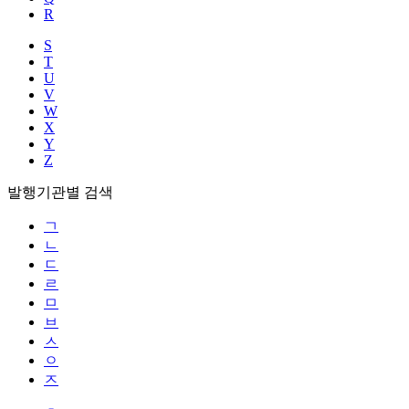
R
S
T
U
V
W
X
Y
Z
발행기관별 검색
ㄱ
ㄴ
ㄷ
ㄹ
ㅁ
ㅂ
ㅅ
ㅇ
ㅈ