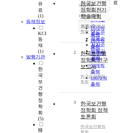
료
한국보건행
유
내림차순
정확도
정학회전기
료
순
(1)
10개씩 출력
학술대회
내림차순
인기도
등재정보
순
조회
한국보건행정
10개씩
학회
연도순
KCI
출력
제목순
등
20개씩
저자순
재
출력
발행기
(1)
2
한국보건행
30개씩
발행기관
관순
출력
정학회 연구
50개씩
보고서
한
출력
국
한국보건행정
100개씩
보
학회
출력
건
행
정
3
한국보건행
학
정학회 정책
회
토론회
(5)
한국보건행정
韓
학회