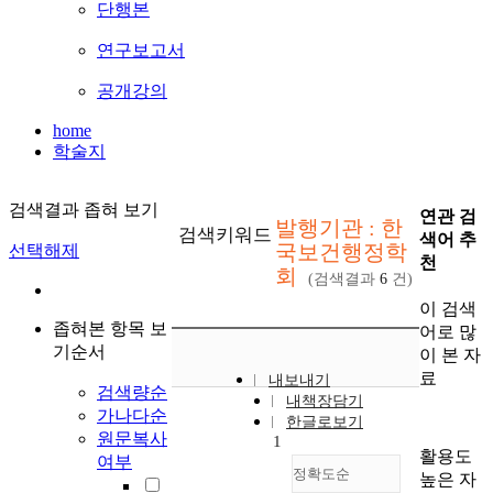
단행본
연구보고서
공개강의
home
학술지
검색결과 좁혀 보기
연관 검
발행기관 : 한
검색키워드
색어 추
국보건행정학
선택해제
천
회
(검색결과
6
건)
이 검색
좁혀본 항목 보
어로 많
기순서
이 본 자
료
내보내기
검색량순
내책장담기
가나다순
한글로보기
원문복사
1
활용도
여부
정확도순
높은 자