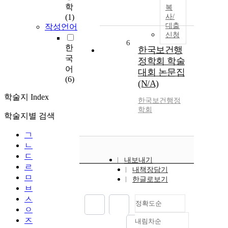
학
복
(1)
사/
대출
작성언어
신청
6
한
한국보건행
국
정학회 학술
어
대회 논문집
(6)
(N/A)
학술지 Index
한국보건행정
학회
학술지별 검색
ㄱ
ㄴ
ㄷ
내보내기
ㄹ
내책장담기
ㅁ
한글로보기
ㅂ
ㅅ
정확도순
ㅇ
ㅈ
내림차순
정확도