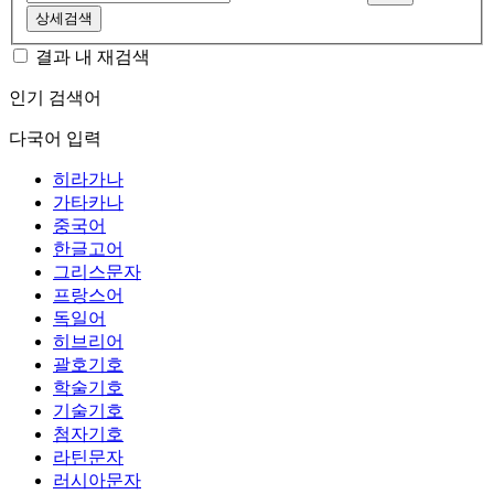
상세검색
결과 내 재검색
인기 검색어
다국어 입력
히라가나
가타카나
중국어
한글고어
그리스문자
프랑스어
독일어
히브리어
괄호기호
학술기호
기술기호
첨자기호
라틴문자
러시아문자