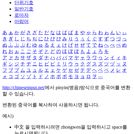
단위기호
일반기호
로마자
아랍어
あ
ぁ
か
が
さ
ざ
た
だ
な
は
ば
ぱ
ま
や
ゃ
ら
わ
ゎ
ん
い
ぃ
き
ぎ
し
じ
ち
ぢ
に
ひ
び
ぴ
み
り
う
ぅ
く
ぐ
す
ず
つ
づ
っ
ぬ
ふ
ぶ
ぷ
む
ゆ
ゅ
る
え
ぇ
け
げ
せ
ぜ
て
で
ね
へ
べ
ぺ
め
れ
お
ぉ
こ
ご
そ
ぞ
と
ど
の
ほ
ぼ
ぽ
も
よ
ょ
ろ
を
ア
ァ
カ
サ
ザ
タ
ダ
ナ
ハ
バ
パ
マ
ヤ
ャ
ラ
ワ
ヮ
ン
イ
ィ
キ
ギ
シ
ジ
チ
ヂ
ニ
ヒ
ビ
ピ
ミ
リ
ウ
ゥ
ク
グ
ス
ズ
ツ
ヅ
ッ
ヌ
フ
ブ
プ
ム
ユ
ュ
ル
エ
ェ
ケ
ゲ
セ
ゼ
テ
デ
ヘ
ベ
ペ
メ
レ
オ
ォ
コ
ゴ
ソ
ゾ
ト
ド
ノ
ホ
ボ
ポ
モ
ヨ
ョ
ロ
ヲ
―
http://chineseinput.net/
에서 pinyin(병음)방식으로 중국어를 변환
할 수 있습니다.
변환된 중국어를 복사하여 사용하시면 됩니다.
예시)
中文 을 입력하시려면
zhongwen
을 입력하시고 space를
누르시면됩니다.