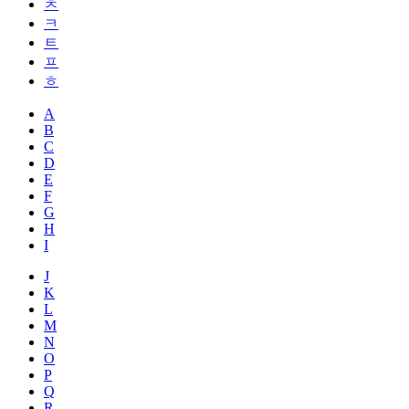
ㅊ
ㅋ
ㅌ
ㅍ
ㅎ
A
B
C
D
E
F
G
H
I
J
K
L
M
N
O
P
Q
R