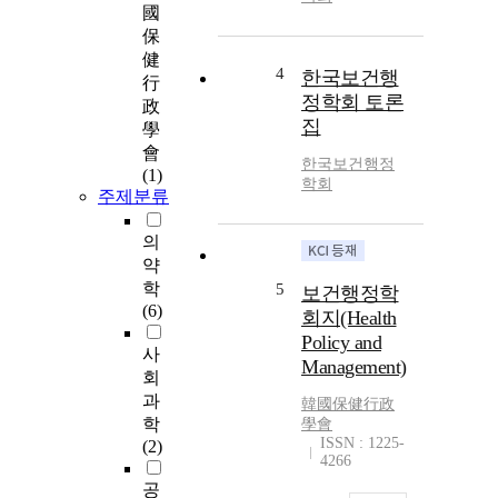
國
保
健
4
한국보건행
行
정학회 토론
政
집
學
會
한국보건행정
(1)
학회
주제분류
의
약
학
5
보건행정학
(6)
회지(Health
Policy and
사
Management)
회
과
韓國保健行政
학
學會
ISSN : 1225-
(2)
4266
공