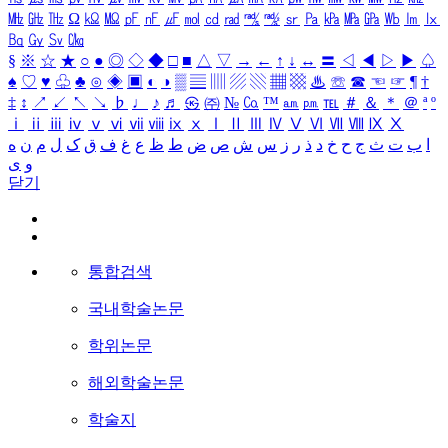
㎒
㎓
㎔
Ω
㏀
㏁
㎊
㎋
㎌
㏖
㏅
㎭
㎮
㎯
㏛
㎩
㎪
㎫
㎬
㏝
㏐
㏓
㏃
㏉
㏜
㏆
§
※
☆
★
○
●
◎
◇
◆
□
■
△
▽
→
←
↑
↓
↔
〓
◁
◀
▷
▶
♤
♠
♡
♥
♧
♣
⊙
◈
▣
◐
◑
▒
▤
▥
▨
▧
▦
▩
♨
☏
☎
☜
☞
¶
†
‡
↕
↗
↙
↖
↘
♭
♩
♪
♬
㉿
㈜
№
㏇
™
㏂
㏘
℡
＃
＆
＊
＠
ª
º
ⅰ
ⅱ
ⅲ
ⅳ
ⅴ
ⅵ
ⅶ
ⅷ
ⅸ
ⅹ
Ⅰ
Ⅱ
Ⅲ
Ⅳ
Ⅴ
Ⅵ
Ⅶ
Ⅷ
Ⅸ
Ⅹ
ا
ب
ت
ث
ج
ح
خ
د
ذ
ر
ز
س
ش
ص
ض
ط
ظ
ع
غ
ف
ق
ک
ل
م
ن
ه
و
ی
닫기
통합검색
국내학술논문
학위논문
해외학술논문
학술지