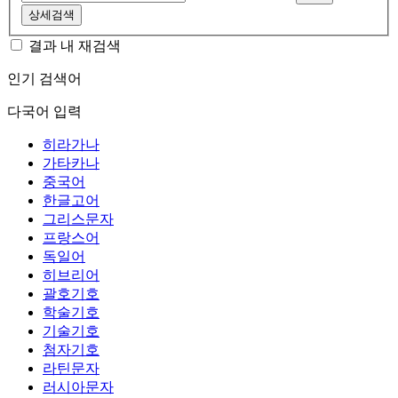
상세검색
결과 내 재검색
인기 검색어
다국어 입력
히라가나
가타카나
중국어
한글고어
그리스문자
프랑스어
독일어
히브리어
괄호기호
학술기호
기술기호
첨자기호
라틴문자
러시아문자