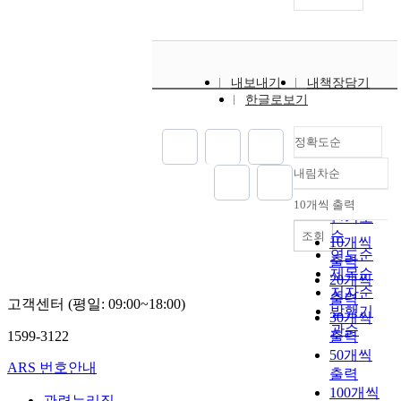
내보내기
내책장담기
한글로보기
정확도순
내림차순
정확도
순
10개씩 출력
내림차순
인기도
순
조회
10개씩
연도순
출력
제목순
20개씩
저자순
출력
고객센터 (평일: 09:00~18:00)
발행기
30개씩
관순
1599-3122
출력
50개씩
ARS 번호안내
출력
100개씩
관련누리집