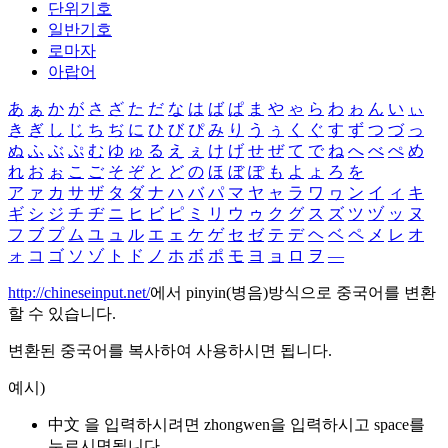
단위기호
일반기호
로마자
아랍어
あ
ぁ
か
が
さ
ざ
た
だ
な
は
ば
ぱ
ま
や
ゃ
ら
わ
ゎ
ん
い
ぃ
き
ぎ
し
じ
ち
ぢ
に
ひ
び
ぴ
み
り
う
ぅ
く
ぐ
す
ず
つ
づ
っ
ぬ
ふ
ぶ
ぷ
む
ゆ
ゅ
る
え
ぇ
け
げ
せ
ぜ
て
で
ね
へ
べ
ぺ
め
れ
お
ぉ
こ
ご
そ
ぞ
と
ど
の
ほ
ぼ
ぽ
も
よ
ょ
ろ
を
ア
ァ
カ
サ
ザ
タ
ダ
ナ
ハ
バ
パ
マ
ヤ
ャ
ラ
ワ
ヮ
ン
イ
ィ
キ
ギ
シ
ジ
チ
ヂ
ニ
ヒ
ビ
ピ
ミ
リ
ウ
ゥ
ク
グ
ス
ズ
ツ
ヅ
ッ
ヌ
フ
ブ
プ
ム
ユ
ュ
ル
エ
ェ
ケ
ゲ
セ
ゼ
テ
デ
ヘ
ベ
ペ
メ
レ
オ
ォ
コ
ゴ
ソ
ゾ
ト
ド
ノ
ホ
ボ
ポ
モ
ヨ
ョ
ロ
ヲ
―
http://chineseinput.net/
에서 pinyin(병음)방식으로 중국어를 변환
할 수 있습니다.
변환된 중국어를 복사하여 사용하시면 됩니다.
예시)
中文 을 입력하시려면
zhongwen
을 입력하시고 space를
누르시면됩니다.