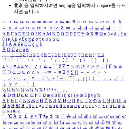
北京 을 입력하시려면
beijing
을 입력하시고 space를 누르
시면 됩니다.
ㅥ
ㅦ
ㅧ
ㅨ
ㅩ
ㅪ
ㅫ
ㅬ
ㅭ
ㅮ
ㅯ
ㅰ
ㅱ
ㅲ
ㅳ
ㅴ
ㅵ
ㅶ
ㅷ
ㅸ
ㅹ
ㅺ
ㅻ
ㅼ
ㅽ
ㅾ
ㅿ
ㆀ
ㆁ
ㆂ
ㆃ
ㆄ
ㆅ
ㆆ
ㆇ
ㆈ
ㆉ
ㆊ
ㆋ
ㆌ
ㆍ
ㆎ
Α
Β
Γ
Δ
Ε
Ζ
Η
Θ
Ι
Κ
Λ
Μ
Ν
Ξ
Ο
Π
Ρ
Σ
Τ
Υ
Φ
Χ
Ψ
Ω
α
β
γ
δ
ε
ζ
η
θ
ι
κ
λ
μ
ν
ξ
ο
π
ρ
σ
τ
υ
φ
χ
ψ
ω
á
à
Á
À
é
è
É
È
ç
Ç
ê
Ä
Ö
Ü
ä
ö
ü
ß
ְ
ֳ
ֲ
ֱ
ָ
ַ
ֵ
ֶ
ִ
ֹ
ּ
ֻ
ׂ
ׁ
ּ
ב
ה
נ
מ
צ
ת
ץ
ש
ד
ג
כ
ע
י
ח
ל
ך
ף
ק
ר
א
ט
ו
ן
ם
פ
‘
’
“
”
〔
〕
〈
〉
「
」
『
』
【
】
＂
（
）
［
］
｛
｝
±
×
÷
≠
≤
≥
∞
∴
♂
♀
∠
⊥
⌒
∂
∇
≡
≒
≪
≫
√
∽
∝
∵
∫
∬
∈
∋
⊆
⊇
⊂
⊃
∪
∩
∧
∨
￢
⇒
⇔
∀
∃
∮
∑
∏
＋
－
＜
＝
＞
、
。
·
‥
…
¨
〃
―
∥
＼
∼
´
～
ˇ
˘
˝
˚
˙
¸
˛
¡
¿
ː
！
＇
，
．
／
：
；
？
＾
＿
｀
｜
½
⅓
⅔
¼
¾
⅛
⅜
⅝
⅞
¹
²
³
⁴
ⁿ
₁
₂
₃
₄
Æ
Ð
Ħ
Ĳ
Ł
Ø
Œ
Þ
Ŧ
Ŋ
æ
đ
ð
ħ
ı
ĳ
ĸ
ŀ
ł
ø
œ
ß
þ
ŧ
ŋ
ŉ
А
Б
В
Г
Д
Е
Ё
Ж
З
И
Й
К
Л
М
Н
О
П
Р
С
Т
У
Ф
Х
Ц
Ч
Ш
Щ
Ъ
Ы
Ь
Э
Ю
Я
а
б
в
г
д
е
ё
ж
з
и
й
к
л
м
н
о
п
р
с
т
у
ф
х
ц
ч
ш
щ
ъ
ы
ь
э
ю
я
′
″
℃
Å
￠
￡
￥
¤
℉
‰
＄
％
Ｆ
￦
㎕
㎖
㎗
ℓ
㎘
㏄
㎣
㎤
㎥
㎦
㎙
㎚
㎛
㎜
㎝
㎞
㎟
㎠
㎡
㎢
㏊
㎍
㎎
㎏
㏏
㎈
㎉
㏈
㎧
㎨
㎰
㎱
㎲
㎳
㎴
㎵
㎶
㎷
㎸
㎹
㎀
㎁
㎂
㎃
㎄
㎺
㎻
㎽
㎾
㎿
㎐
㎑