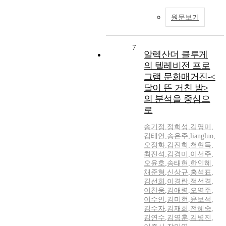
원문보기
7
알렉산더 클루게
의 텔레비전 프로
그램 문화매거진-<
달이 뜬 거친 밤>
의 분석을 중심으
로
송기정
,
정희성
,
김영미
,
김태연
,
송은주
,
liangluo
,
오정화
,
김진희
,
천현득
,
최진석
,
김경미
,
이선주
,
오윤호
,
송태현
,
한인혜
,
채준형
,
신상규
,
홍석표
,
김선희
,
이경란
,
정선경
,
이찬웅
,
김애령
,
오영주
,
이수안
,
김미현
,
윤보석
,
김수자
,
김재희
,
전혜숙
,
김연수
,
김영훈
,
김병진
,