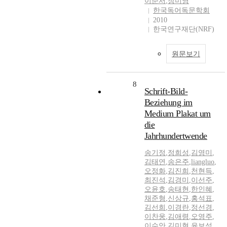
이준서
,
장미영
한국독어독문학회
2010
한국연구재단(NRF)
원문보기
8
Schrift-Bild-
Beziehung im
Medium Plakat um
die
Jahrhundertwende
송기정
,
정희성
,
김영미
,
김태연
,
송은주
,
liangluo
,
오정화
,
김진희
,
천현득
,
최진석
,
김경미
,
이선주
,
오윤호
,
송태현
,
한인혜
,
채준형
,
신상규
,
홍석표
,
김선희
,
이경란
,
정선경
,
이찬웅
,
김애령
,
오영주
,
이수안
,
김미현
,
윤보석
,