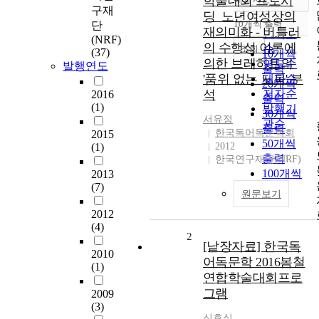
학술대회 프로시
정확도
구재
딩_노년여성상의
순
10개씩 출력
단
내림차순
재의미화 - 버틀러
인기도
(NRF)
의 수행성 이론에
순
조회
(37)
10개씩
의한 브레히트의
연도순
발행연도
출력
'품위 없는 노파' 분
제목순
20개씩
석
저자순
2016
출력
(1)
발행기
30개씩
서유정
관순
출력
한국독어독문학회
2015
50개씩
(1)
2012
출력
한국연구재단(NRF)
100개씩
2013
(7)
출력
원문보기
2012
(4)
2
[낱장자료] 한국독
2010
어독문학 2016봄철
(1)
연합학술대회프로
그램
2009
(3)
신효식