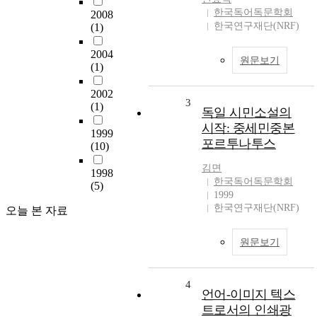
한국독어독문학회
2008
한국연구재단(NRF)
(1)
2004
원문보기
(1)
2002
3
(1)
독일 시민소설의
시작: 중세민중본
1999
포르투나투스
(10)
김면
1998
한국독어독문학회
(5)
1999
한국연구재단(NRF)
오늘 본 자료
원문보기
4
언어-이미지 텍스
트로서의 인쇄광