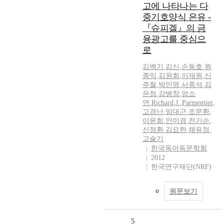
고에 나타나는 다
중기호양식 은유 -
『슈피겔』의 금
융광고를 중심으
로
김백기
,
김신
,
손동호
,
원
종익
,
김원회
,
이재원
,
신
주철
,
박민영
,
서종석
,
김
은정
,
강병창
,
엄소
연
,
Richard
,
J.
,
Parmentier
,
고경난
,
임대근
,
조문환
,
이윤희
,
안미경
,
전기순
,
신정환
,
김요한
,
채유정
,
고슬기
한국독어독문학회
2012
한국연구재단(NRF)
원문보기
5