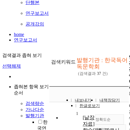
단행본
연구보고서
공개강의
home
연구보고서
검색결과 좁혀 보기
발행기관 : 한국독어
검색키워드
독문학회
선택해제
(검색결과
37
건)
좁혀본 항목 보기
순서
내보내기
내책장담기
검색량순
한글로보기
가나다순
1
발행기관
[낱장
정확도순
한
자료]
국연
내림차순