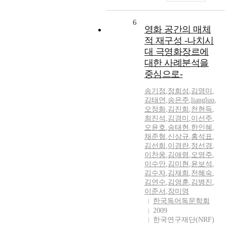
6
영화 공간의 매체
적 재구성 -나치시
대 극영화장르에
대한 사례분석을
중심으로-
송기정
,
정희성
,
김영미
,
김태연
,
송은주
,
liangluo
,
오정화
,
김진희
,
천현득
,
최진석
,
김경미
,
이선주
,
오윤호
,
송태현
,
한인혜
,
채준형
,
신상규
,
홍석표
,
김선희
,
이경란
,
정선경
,
이찬웅
,
김애령
,
오영주
,
이수안
,
김미현
,
윤보석
,
김수자
,
김재희
,
전혜숙
,
김연수
,
김영훈
,
김병진
,
이준서
,
장미영
한국독어독문학회
2009
한국연구재단(NRF)