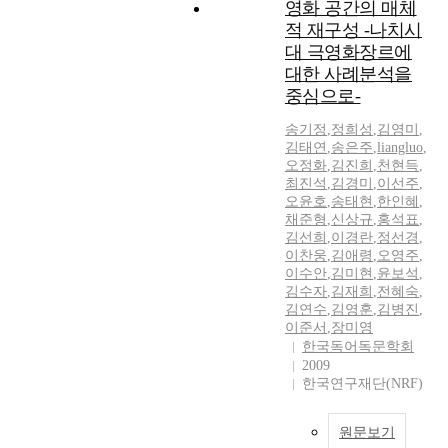
영화 공간의 매체
적 재구성 -나치시
대 극영화장르에
대한 사례분석을
중심으로-
송기정
,
정희성
,
김영미
,
김태연
,
송은주
,
liangluo
,
오정화
,
김진희
,
천현득
,
최진석
,
김경미
,
이선주
,
오윤호
,
송태현
,
한인혜
,
채준형
,
신상규
,
홍석표
,
김선희
,
이경란
,
정선경
,
이찬웅
,
김애령
,
오영주
,
이수안
,
김미현
,
윤보석
,
김수자
,
김재희
,
전혜숙
,
김연수
,
김영훈
,
김병진
,
이준서
,
장미영
한국독어독문학회
2009
한국연구재단(NRF)
원문보기