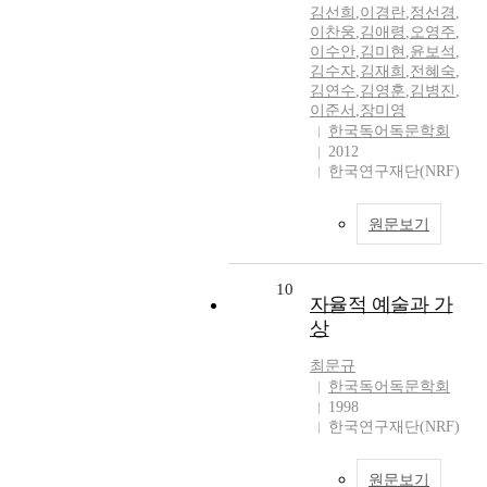
김선희
,
이경란
,
정선경
,
이찬웅
,
김애령
,
오영주
,
이수안
,
김미현
,
윤보석
,
김수자
,
김재희
,
전혜숙
,
김연수
,
김영훈
,
김병진
,
이준서
,
장미영
한국독어독문학회
2012
한국연구재단(NRF)
원문보기
10
자율적 예술과 가
상
최문규
한국독어독문학회
1998
한국연구재단(NRF)
원문보기