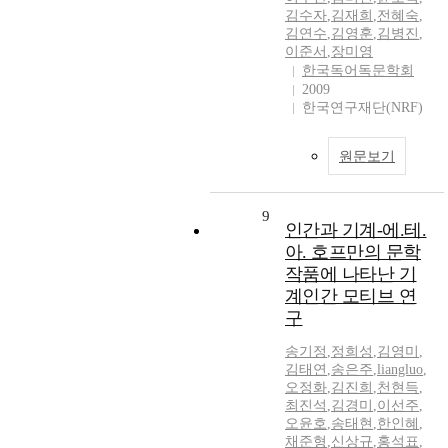
김수자
,
김재희
,
전혜숙
,
김연수
,
김영훈
,
김병진
,
이준서
,
장미영
한국독어독문학회
2009
한국연구재단(NRF)
원문보기
9
인간과 기계-에.테.
아. 호프만의 문학
작품에 나타난 기
계인간 모티브 연
구
송기정
,
정희성
,
김영미
,
김태연
,
송은주
,
liangluo
,
오정화
,
김진희
,
천현득
,
최진석
,
김경미
,
이선주
,
오윤호
,
송태현
,
한인혜
,
채준형
,
신상규
,
홍석표
,