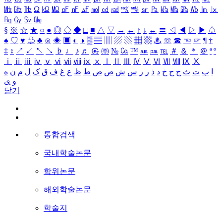
㎒
㎓
㎔
Ω
㏀
㏁
㎊
㎋
㎌
㏖
㏅
㎭
㎮
㎯
㏛
㎩
㎪
㎫
㎬
㏝
㏐
㏓
㏃
㏉
㏜
㏆
§
※
☆
★
○
●
◎
◇
◆
□
■
△
▽
→
←
↑
↓
↔
〓
◁
◀
▷
▶
♤
♠
♡
♥
♧
♣
⊙
◈
▣
◐
◑
▒
▤
▥
▨
▧
▦
▩
♨
☏
☎
☜
☞
¶
†
‡
↕
↗
↙
↖
↘
♭
♩
♪
♬
㉿
㈜
№
㏇
™
㏂
㏘
℡
＃
＆
＊
＠
ª
º
ⅰ
ⅱ
ⅲ
ⅳ
ⅴ
ⅵ
ⅶ
ⅷ
ⅸ
ⅹ
Ⅰ
Ⅱ
Ⅲ
Ⅳ
Ⅴ
Ⅵ
Ⅶ
Ⅷ
Ⅸ
Ⅹ
ا
ب
ت
ث
ج
ح
خ
د
ذ
ر
ز
س
ش
ص
ض
ط
ظ
ع
غ
ف
ق
ک
ل
م
ن
ه
و
ی
닫기
통합검색
국내학술논문
학위논문
해외학술논문
학술지