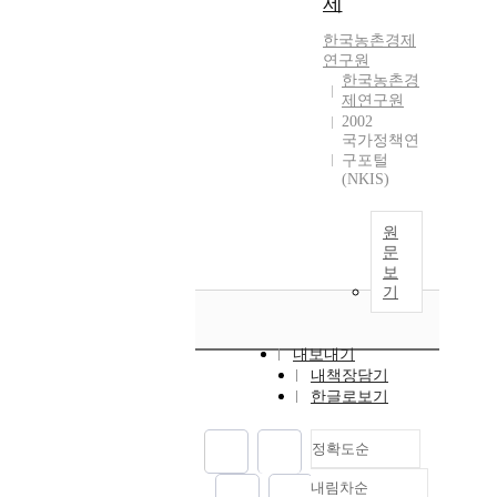
제
한국농촌경제
연구원
한국농촌경
제연구원
2002
국가정책연
구포털
(NKIS)
원
문
보
기
내보내기
내책장담기
한글로보기
정확도순
내림차순
정확도