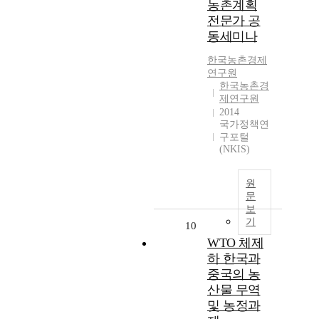
농촌계획
전문가 공
동세미나
한국농촌경제
연구원
한국농촌경
제연구원
2014
국가정책연
구포털
(NKIS)
원
문
보
기
10
WTO 체제
하 한국과
중국의 농
산물 무역
및 농정과