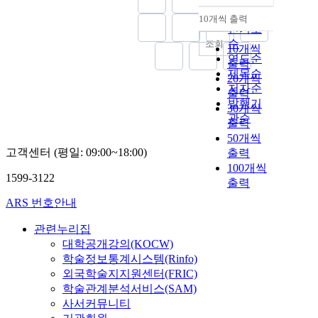
순
10개씩 출력
내림차순
인기도
순
조회
10개씩
연도순
출력
제목순
20개씩
저자순
출력
발행기
30개씩
관순
출력
50개씩
고객센터 (평일: 09:00~18:00)
출력
100개씩
1599-3122
출력
ARS 번호안내
관련누리집
대학공개강의(KOCW)
학술정보통계시스템(Rinfo)
외국학술지지원센터(FRIC)
학술관계분석서비스(SAM)
사서커뮤니티