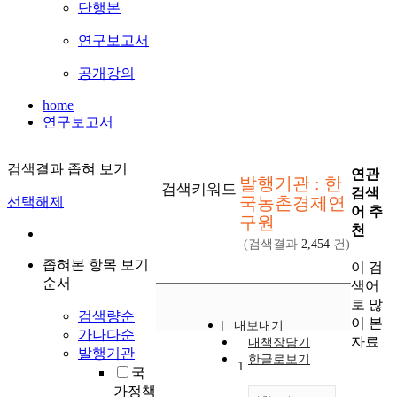
단행본
연구보고서
공개강의
home
연구보고서
검색결과 좁혀 보기
연관
발행기관 : 한
검색키워드
검색
국농촌경제연
선택해제
어 추
구원
천
(검색결과
2,454
건)
좁혀본 항목 보기
이 검
순서
색어
로 많
검색량순
이 본
내보내기
가나다순
자료
내책장담기
발행기관
한글로보기
1
국
가정책