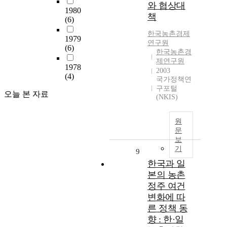
와 협상대
1980
책
(6)
한국농촌경제
1979
연구원
(6)
한국농촌경
제연구원
1978
2003
(4)
국가정책연
구포털
오늘 본 자료
(NKIS)
원
문
보
기
9
한국과 일
본의 농촌
정주 여건
변화에 따
른 정책 동
향 : 한·일