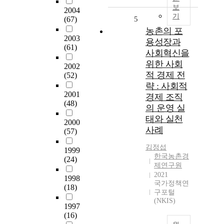
보
2004
기
(67)
5
농촌의 포
2003
용성장과
(61)
사회혁신을
위한 사회
2002
적 경제 전
(52)
략 : 사회적
2001
경제 조직
(48)
의 운영 실
태와 실천
2000
사례
(57)
김정섭
1999
한국농촌경
(24)
제연구원
2021
1998
국가정책연
(18)
구포털
(NKIS)
1997
(16)