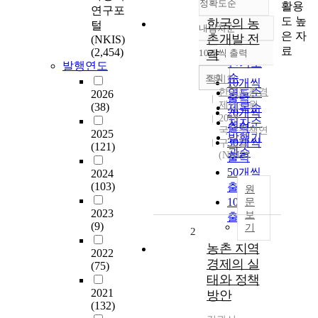
정확도순
활용
연구포
도 높
한국의 농
털
내림차순
정확도
은 자
촌개발 전
(NKIS)
순
료
(2,454)
10개씩 출력
략
내림차순
인기도
발행연도
순
조회
박시현
10개씩
한국농촌경
연도순
2026
출력
제연구원
(38)
제목순
20개씩
2019
저자순
출력
국가정책연
2025
발행기
30개씩
구포털
(121)
관순
(NKIS)
출력
50개씩
2024
(103)
출력
원
100개씩
문
2023
보
출력
(9)
기
2
농촌 지역
2022
경제의 실
(75)
태와 정책
2021
방안
(132)