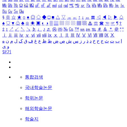
㎒
㎓
㎔
Ω
㏀
㏁
㎊
㎋
㎌
㏖
㏅
㎭
㎮
㎯
㏛
㎩
㎪
㎫
㎬
㏝
㏐
㏓
㏃
㏉
㏜
㏆
§
※
☆
★
○
●
◎
◇
◆
□
■
△
▽
→
←
↑
↓
↔
〓
◁
◀
▷
▶
♤
♠
♡
♥
♧
♣
⊙
◈
▣
◐
◑
▒
▤
▥
▨
▧
▦
▩
♨
☏
☎
☜
☞
¶
†
‡
↕
↗
↙
↖
↘
♭
♩
♪
♬
㉿
㈜
№
㏇
™
㏂
㏘
℡
＃
＆
＊
＠
ª
º
ⅰ
ⅱ
ⅲ
ⅳ
ⅴ
ⅵ
ⅶ
ⅷ
ⅸ
ⅹ
Ⅰ
Ⅱ
Ⅲ
Ⅳ
Ⅴ
Ⅵ
Ⅶ
Ⅷ
Ⅸ
Ⅹ
ا
ب
ت
ث
ج
ح
خ
د
ذ
ر
ز
س
ش
ص
ض
ط
ظ
ع
غ
ف
ق
ک
ل
م
ن
ه
و
ی
닫기
통합검색
국내학술논문
학위논문
해외학술논문
학술지