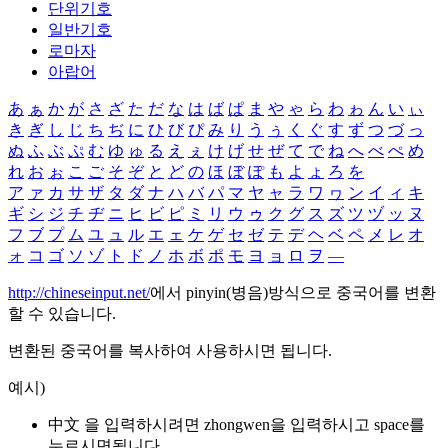
단위기호
일반기호
로마자
아랍어
あ
ぁ
か
が
さ
ざ
た
だ
な
は
ば
ぱ
ま
や
ゃ
ら
わ
ゎ
ん
い
ぃ
き
ぎ
し
じ
ち
ぢ
に
ひ
び
ぴ
み
り
う
ぅ
く
ぐ
す
ず
つ
づ
っ
ぬ
ふ
ぶ
ぷ
む
ゆ
ゅ
る
え
ぇ
け
げ
せ
ぜ
て
で
ね
へ
べ
ぺ
め
れ
お
ぉ
こ
ご
そ
ぞ
と
ど
の
ほ
ぼ
ぽ
も
よ
ょ
ろ
を
ア
ァ
カ
サ
ザ
タ
ダ
ナ
ハ
バ
パ
マ
ヤ
ャ
ラ
ワ
ヮ
ン
イ
ィ
キ
ギ
シ
ジ
チ
ヂ
ニ
ヒ
ビ
ピ
ミ
リ
ウ
ゥ
ク
グ
ス
ズ
ツ
ヅ
ッ
ヌ
フ
ブ
プ
ム
ユ
ュ
ル
エ
ェ
ケ
ゲ
セ
ゼ
テ
デ
ヘ
ベ
ペ
メ
レ
オ
ォ
コ
ゴ
ソ
ゾ
ト
ド
ノ
ホ
ボ
ポ
モ
ヨ
ョ
ロ
ヲ
―
http://chineseinput.net/
에서 pinyin(병음)방식으로 중국어를 변환
할 수 있습니다.
변환된 중국어를 복사하여 사용하시면 됩니다.
예시)
中文 을 입력하시려면
zhongwen
을 입력하시고 space를
누르시면됩니다.