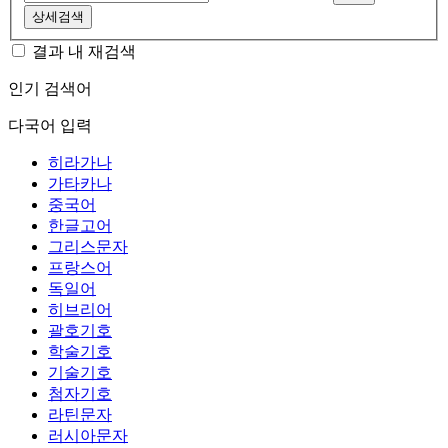
상세검색
결과 내 재검색
인기 검색어
다국어 입력
히라가나
가타카나
중국어
한글고어
그리스문자
프랑스어
독일어
히브리어
괄호기호
학술기호
기술기호
첨자기호
라틴문자
러시아문자