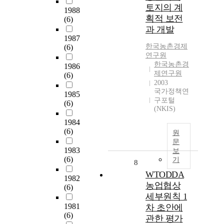
토지의 계
1988
획적 보전
(6)
과 개발
1987
한국농촌경제
(6)
연구원
한국농촌경
1986
제연구원
(6)
2003
국가정책연
1985
구포털
(6)
(NKIS)
1984
(6)
원
문
1983
보
(6)
기
8
WTODDA
1982
농업협상
(6)
세부원칙 1
1981
차 초안에
(6)
관한 평가