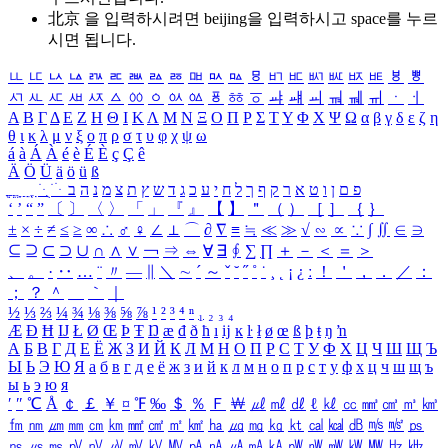
北京 을 입력하시려면
beijing
을 입력하시고 space를 누르
시면 됩니다.
ㅥ
ㅦ
ㅧ
ㅨ
ㅩ
ㅪ
ㅫ
ㅬ
ㅭ
ㅮ
ㅯ
ㅰ
ㅱ
ㅲ
ㅳ
ㅴ
ㅵ
ㅶ
ㅷ
ㅸ
ㅹ
ㅺ
ㅻ
ㅼ
ㅽ
ㅾ
ㅿ
ㆀ
ㆁ
ㆂ
ㆃ
ㆄ
ㆅ
ㆆ
ㆇ
ㆈ
ㆉ
ㆊ
ㆋ
ㆌ
ㆍ
ㆎ
Α
Β
Γ
Δ
Ε
Ζ
Η
Θ
Ι
Κ
Λ
Μ
Ν
Ξ
Ο
Π
Ρ
Σ
Τ
Υ
Φ
Χ
Ψ
Ω
α
β
γ
δ
ε
ζ
η
θ
ι
κ
λ
μ
ν
ξ
ο
π
ρ
σ
τ
υ
φ
χ
ψ
ω
á
à
Á
À
é
è
É
È
ç
Ç
ê
Ä
Ö
Ü
ä
ö
ü
ß
ְ
ֳ
ֲ
ֱ
ָ
ַ
ֵ
ֶ
ִ
ֹ
ּ
ֻ
ׂ
ׁ
ּ
ב
ה
נ
מ
צ
ת
ץ
ש
ד
ג
כ
ע
י
ח
ל
ך
ף
ק
ר
א
ט
ו
ן
ם
פ
‘
’
“
”
〔
〕
〈
〉
「
」
『
』
【
】
＂
（
）
［
］
｛
｝
±
×
÷
≠
≤
≥
∞
∴
♂
♀
∠
⊥
⌒
∂
∇
≡
≒
≪
≫
√
∽
∝
∵
∫
∬
∈
∋
⊆
⊇
⊂
⊃
∪
∩
∧
∨
￢
⇒
⇔
∀
∃
∮
∑
∏
＋
－
＜
＝
＞
、
。
·
‥
…
¨
〃
―
∥
＼
∼
´
～
ˇ
˘
˝
˚
˙
¸
˛
¡
¿
ː
！
＇
，
．
／
：
；
？
＾
＿
｀
｜
½
⅓
⅔
¼
¾
⅛
⅜
⅝
⅞
¹
²
³
⁴
ⁿ
₁
₂
₃
₄
Æ
Ð
Ħ
Ĳ
Ł
Ø
Œ
Þ
Ŧ
Ŋ
æ
đ
ð
ħ
ı
ĳ
ĸ
ŀ
ł
ø
œ
ß
þ
ŧ
ŋ
ŉ
А
Б
В
Г
Д
Е
Ё
Ж
З
И
Й
К
Л
М
Н
О
П
Р
С
Т
У
Ф
Х
Ц
Ч
Ш
Щ
Ъ
Ы
Ь
Э
Ю
Я
а
б
в
г
д
е
ё
ж
з
и
й
к
л
м
н
о
п
р
с
т
у
ф
х
ц
ч
ш
щ
ъ
ы
ь
э
ю
я
′
″
℃
Å
￠
￡
￥
¤
℉
‰
＄
％
Ｆ
￦
㎕
㎖
㎗
ℓ
㎘
㏄
㎣
㎤
㎥
㎦
㎙
㎚
㎛
㎜
㎝
㎞
㎟
㎠
㎡
㎢
㏊
㎍
㎎
㎏
㏏
㎈
㎉
㏈
㎧
㎨
㎰
㎱
㎲
㎳
㎴
㎵
㎶
㎷
㎸
㎹
㎀
㎁
㎂
㎃
㎄
㎺
㎻
㎽
㎾
㎿
㎐
㎑