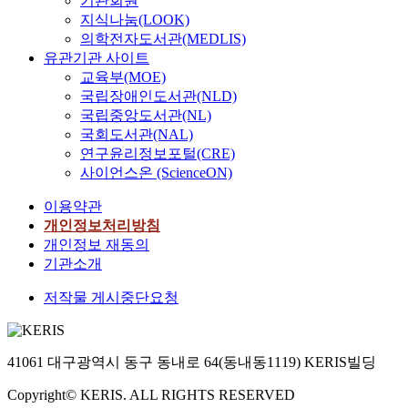
기관회원
지식나눔(LOOK)
의학전자도서관(MEDLIS)
유관기관 사이트
교육부(MOE)
국립장애인도서관(NLD)
국립중앙도서관(NL)
국회도서관(NAL)
연구윤리정보포털(CRE)
사이언스온 (ScienceON)
이용약관
개인정보처리방침
개인정보 재동의
기관소개
저작물 게시중단요청
41061 대구광역시 동구 동내로 64(동내동1119) KERIS빌딩
Copyright© KERIS. ALL RIGHTS RESERVED