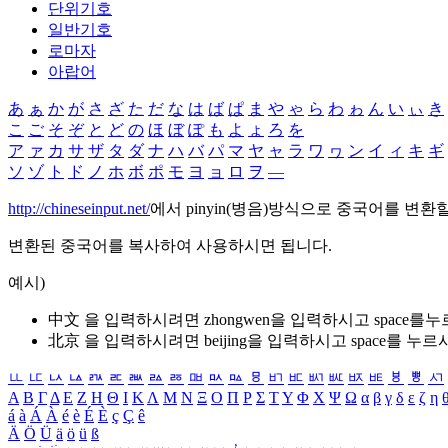
단위기호
일반기호
로마자
아랍어
あ
ぁ
か
が
さ
ざ
た
だ
な
は
ば
ぱ
ま
や
ゃ
ら
わ
ゎ
ん
い
ぃ
き
こ
ご
そ
ぞ
と
ど
の
ほ
ぼ
ぽ
も
よ
ょ
ろ
を
ア
ァ
カ
サ
ザ
タ
ダ
ナ
ハ
バ
パ
マ
ヤ
ャ
ラ
ワ
ヮ
ン
イ
ィ
キ
ギ
ソ
ゾ
ト
ド
ノ
ホ
ボ
ポ
モ
ヨ
ョ
ロ
ヲ
―
http://chineseinput.net/
에서 pinyin(병음)방식으로 중국어를 변환
변환된 중국어를 복사하여 사용하시면 됩니다.
예시)
中文 을 입력하시려면
zhongwen
을 입력하시고 space를
北京 을 입력하시려면
beijing
을 입력하시고 space를 누르
ㅥ
ㅦ
ㅧ
ㅨ
ㅩ
ㅪ
ㅫ
ㅬ
ㅭ
ㅮ
ㅯ
ㅰ
ㅱ
ㅲ
ㅳ
ㅴ
ㅵ
ㅶ
ㅷ
ㅸ
ㅹ
ㅺ
Α
Β
Γ
Δ
Ε
Ζ
Η
Θ
Ι
Κ
Λ
Μ
Ν
Ξ
Ο
Π
Ρ
Σ
Τ
Υ
Φ
Χ
Ψ
Ω
α
β
γ
δ
ε
ζ
η
á
à
Á
À
é
è
É
È
ç
Ç
ê
Ä
Ö
Ü
ä
ö
ü
ß