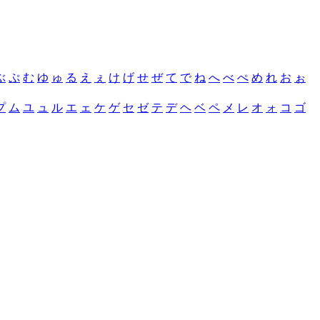
ぶ
ぷ
む
ゆ
ゅ
る
え
ぇ
け
げ
せ
ぜ
て
で
ね
へ
べ
ぺ
め
れ
お
ぉ
プ
ム
ユ
ュ
ル
エ
ェ
ケ
ゲ
セ
ゼ
テ
デ
ヘ
ベ
ペ
メ
レ
オ
ォ
コ
ゴ