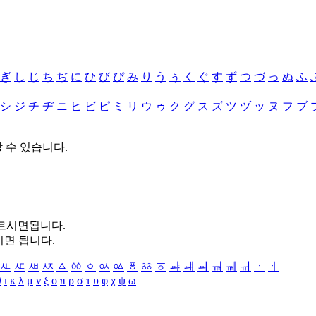
ぎ
し
じ
ち
ぢ
に
ひ
び
ぴ
み
り
う
ぅ
く
ぐ
す
ず
つ
づ
っ
ぬ
ふ
シ
ジ
チ
ヂ
ニ
ヒ
ビ
ピ
ミ
リ
ウ
ゥ
ク
グ
ス
ズ
ツ
ヅ
ッ
ヌ
フ
ブ
할 수 있습니다.
누르시면됩니다.
시면 됩니다.
ㅻ
ㅼ
ㅽ
ㅾ
ㅿ
ㆀ
ㆁ
ㆂ
ㆃ
ㆄ
ㆅ
ㆆ
ㆇ
ㆈ
ㆉ
ㆊ
ㆋ
ㆌ
ㆍ
ㆎ
θ
ι
κ
λ
μ
ν
ξ
ο
π
ρ
σ
τ
υ
φ
χ
ψ
ω