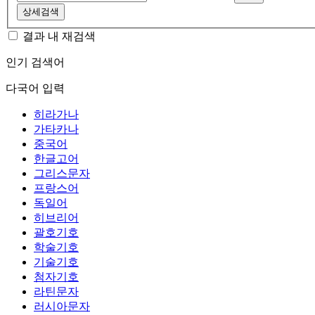
상세검색
결과 내 재검색
인기 검색어
다국어 입력
히라가나
가타카나
중국어
한글고어
그리스문자
프랑스어
독일어
히브리어
괄호기호
학술기호
기술기호
첨자기호
라틴문자
러시아문자