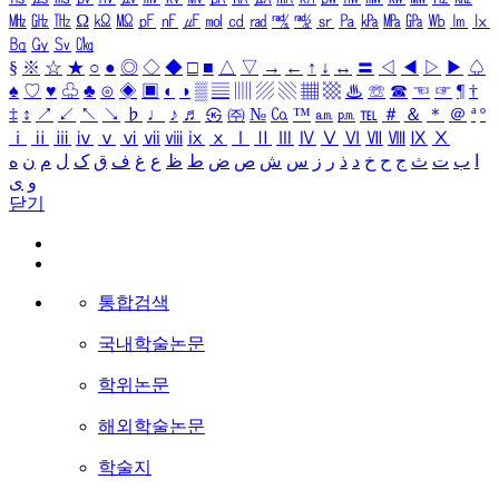
㎒
㎓
㎔
Ω
㏀
㏁
㎊
㎋
㎌
㏖
㏅
㎭
㎮
㎯
㏛
㎩
㎪
㎫
㎬
㏝
㏐
㏓
㏃
㏉
㏜
㏆
§
※
☆
★
○
●
◎
◇
◆
□
■
△
▽
→
←
↑
↓
↔
〓
◁
◀
▷
▶
♤
♠
♡
♥
♧
♣
⊙
◈
▣
◐
◑
▒
▤
▥
▨
▧
▦
▩
♨
☏
☎
☜
☞
¶
†
‡
↕
↗
↙
↖
↘
♭
♩
♪
♬
㉿
㈜
№
㏇
™
㏂
㏘
℡
＃
＆
＊
＠
ª
º
ⅰ
ⅱ
ⅲ
ⅳ
ⅴ
ⅵ
ⅶ
ⅷ
ⅸ
ⅹ
Ⅰ
Ⅱ
Ⅲ
Ⅳ
Ⅴ
Ⅵ
Ⅶ
Ⅷ
Ⅸ
Ⅹ
ا
ب
ت
ث
ج
ح
خ
د
ذ
ر
ز
س
ش
ص
ض
ط
ظ
ع
غ
ف
ق
ک
ل
م
ن
ه
و
ی
닫기
통합검색
국내학술논문
학위논문
해외학술논문
학술지