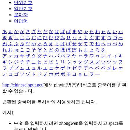
단위기호
일반기호
로마자
아랍어
あ
ぁ
か
が
さ
ざ
た
だ
な
は
ば
ぱ
ま
や
ゃ
ら
わ
ゎ
ん
い
ぃ
き
ぎ
し
じ
ち
ぢ
に
ひ
び
ぴ
み
り
う
ぅ
く
ぐ
す
ず
つ
づ
っ
ぬ
ふ
ぶ
ぷ
む
ゆ
ゅ
る
え
ぇ
け
げ
せ
ぜ
て
で
ね
へ
べ
ぺ
め
れ
お
ぉ
こ
ご
そ
ぞ
と
ど
の
ほ
ぼ
ぽ
も
よ
ょ
ろ
を
ア
ァ
カ
サ
ザ
タ
ダ
ナ
ハ
バ
パ
マ
ヤ
ャ
ラ
ワ
ヮ
ン
イ
ィ
キ
ギ
シ
ジ
チ
ヂ
ニ
ヒ
ビ
ピ
ミ
リ
ウ
ゥ
ク
グ
ス
ズ
ツ
ヅ
ッ
ヌ
フ
ブ
プ
ム
ユ
ュ
ル
エ
ェ
ケ
ゲ
セ
ゼ
テ
デ
ヘ
ベ
ペ
メ
レ
オ
ォ
コ
ゴ
ソ
ゾ
ト
ド
ノ
ホ
ボ
ポ
モ
ヨ
ョ
ロ
ヲ
―
http://chineseinput.net/
에서 pinyin(병음)방식으로 중국어를 변환
할 수 있습니다.
변환된 중국어를 복사하여 사용하시면 됩니다.
예시)
中文 을 입력하시려면
zhongwen
을 입력하시고 space를
누르시면됩니다.