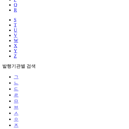
Q
R
S
T
U
V
W
X
Y
Z
발행기관별 검색
ㄱ
ㄴ
ㄷ
ㄹ
ㅁ
ㅂ
ㅅ
ㅇ
ㅈ