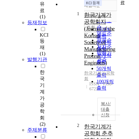
료
유
내림차순
정확도
료
1
순
한국기계가
(1)
10개씩 출력
내림차순
인기도
공학회지
등재정보
순
조회
(Journal of the
10개씩
연도순
KCI
Korean
출력
제목순
등
Society of
20개씩
저자순
재
Manufacturing
출력
발행기
(1)
Process
30개씩
발행기관
관순
출력
Engineers)
50개씩
한
한국기계가공학
출력
국
회
100개씩
ISSN : 1598-
기
출력
6721
계
가
복사/
공
대출
학
신청
회
(2)
2
한국기계가
주제분류
공학회 춘추