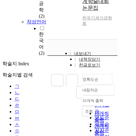
계학술대회
공
논문집
학
(2)
한국기계가공학
작성언어
회
한
국
어
(2)
내보내기
내책장담기
학술지 Index
한글로보기
학술지별 검색
정확도순
ㄱ
내림차순
정확도
ㄴ
순
ㄷ
10개씩 출력
내림차순
인기도
ㄹ
순
조회
ㅁ
10개씩
연도순
ㅂ
출력
제목순
ㅅ
20개씩
저자순
ㅇ
출력