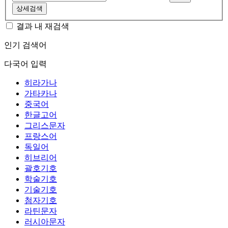
상세검색
결과 내 재검색
인기 검색어
다국어 입력
히라가나
가타카나
중국어
한글고어
그리스문자
프랑스어
독일어
히브리어
괄호기호
학술기호
기술기호
첨자기호
라틴문자
러시아문자