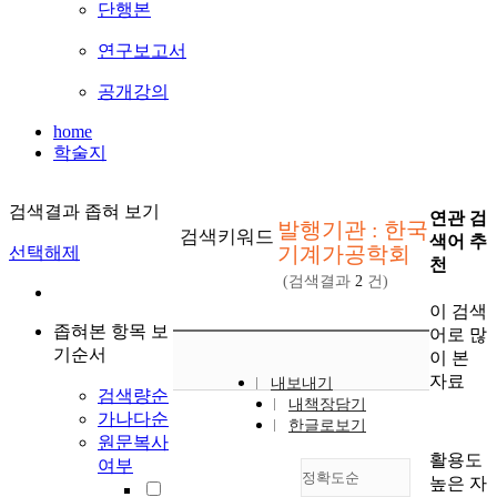
단행본
연구보고서
공개강의
home
학술지
검색결과 좁혀 보기
연관 검
발행기관 : 한국
검색키워드
색어 추
기계가공학회
선택해제
천
(검색결과
2
건)
이 검색
좁혀본 항목 보
어로 많
기순서
이 본
자료
내보내기
검색량순
내책장담기
가나다순
한글로보기
원문복사
활용도
여부
정확도순
높은 자