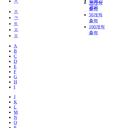
발행기
ㅈ
30개씩
관순
출력
ㅊ
50개씩
ㅋ
출력
ㅌ
100개씩
ㅍ
출력
ㅎ
A
B
C
D
E
F
G
H
I
J
K
L
M
N
O
P