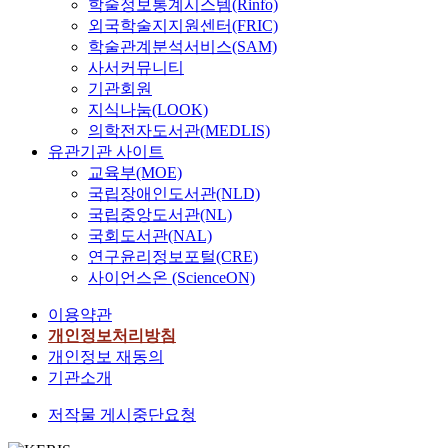
학술정보통계시스템(Rinfo)
외국학술지지원센터(FRIC)
학술관계분석서비스(SAM)
사서커뮤니티
기관회원
지식나눔(LOOK)
의학전자도서관(MEDLIS)
유관기관 사이트
교육부(MOE)
국립장애인도서관(NLD)
국립중앙도서관(NL)
국회도서관(NAL)
연구윤리정보포털(CRE)
사이언스온 (ScienceON)
이용약관
개인정보처리방침
개인정보 재동의
기관소개
저작물 게시중단요청