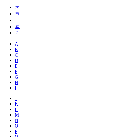
ㅊ
ㅋ
ㅌ
ㅍ
ㅎ
A
B
C
D
E
F
G
H
I
J
K
L
M
N
O
P
Q