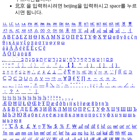
北京 을 입력하시려면
beijing
을 입력하시고 space를 누르
시면 됩니다.
ㅥ
ㅦ
ㅧ
ㅨ
ㅩ
ㅪ
ㅫ
ㅬ
ㅭ
ㅮ
ㅯ
ㅰ
ㅱ
ㅲ
ㅳ
ㅴ
ㅵ
ㅶ
ㅷ
ㅸ
ㅹ
ㅺ
ㅻ
ㅼ
ㅽ
ㅾ
ㅿ
ㆀ
ㆁ
ㆂ
ㆃ
ㆄ
ㆅ
ㆆ
ㆇ
ㆈ
ㆉ
ㆊ
ㆋ
ㆌ
ㆍ
ㆎ
Α
Β
Γ
Δ
Ε
Ζ
Η
Θ
Ι
Κ
Λ
Μ
Ν
Ξ
Ο
Π
Ρ
Σ
Τ
Υ
Φ
Χ
Ψ
Ω
α
β
γ
δ
ε
ζ
η
θ
ι
κ
λ
μ
ν
ξ
ο
π
ρ
σ
τ
υ
φ
χ
ψ
ω
á
à
Á
À
é
è
É
È
ç
Ç
ê
Ä
Ö
Ü
ä
ö
ü
ß
ְ
ֳ
ֲ
ֱ
ָ
ַ
ֵ
ֶ
ִ
ֹ
ּ
ֻ
ׂ
ׁ
ּ
ב
ה
נ
מ
צ
ת
ץ
ש
ד
ג
כ
ע
י
ח
ל
ך
ף
ק
ר
א
ט
ו
ן
ם
פ
‘
’
“
”
〔
〕
〈
〉
「
」
『
』
【
】
＂
（
）
［
］
｛
｝
±
×
÷
≠
≤
≥
∞
∴
♂
♀
∠
⊥
⌒
∂
∇
≡
≒
≪
≫
√
∽
∝
∵
∫
∬
∈
∋
⊆
⊇
⊂
⊃
∪
∩
∧
∨
￢
⇒
⇔
∀
∃
∮
∑
∏
＋
－
＜
＝
＞
、
。
·
‥
…
¨
〃
―
∥
＼
∼
´
～
ˇ
˘
˝
˚
˙
¸
˛
¡
¿
ː
！
＇
，
．
／
：
；
？
＾
＿
｀
｜
½
⅓
⅔
¼
¾
⅛
⅜
⅝
⅞
¹
²
³
⁴
ⁿ
₁
₂
₃
₄
Æ
Ð
Ħ
Ĳ
Ł
Ø
Œ
Þ
Ŧ
Ŋ
æ
đ
ð
ħ
ı
ĳ
ĸ
ŀ
ł
ø
œ
ß
þ
ŧ
ŋ
ŉ
А
Б
В
Г
Д
Е
Ё
Ж
З
И
Й
К
Л
М
Н
О
П
Р
С
Т
У
Ф
Х
Ц
Ч
Ш
Щ
Ъ
Ы
Ь
Э
Ю
Я
а
б
в
г
д
е
ё
ж
з
и
й
к
л
м
н
о
п
р
с
т
у
ф
х
ц
ч
ш
щ
ъ
ы
ь
э
ю
я
′
″
℃
Å
￠
￡
￥
¤
℉
‰
＄
％
Ｆ
￦
㎕
㎖
㎗
ℓ
㎘
㏄
㎣
㎤
㎥
㎦
㎙
㎚
㎛
㎜
㎝
㎞
㎟
㎠
㎡
㎢
㏊
㎍
㎎
㎏
㏏
㎈
㎉
㏈
㎧
㎨
㎰
㎱
㎲
㎳
㎴
㎵
㎶
㎷
㎸
㎹
㎀
㎁
㎂
㎃
㎄
㎺
㎻
㎽
㎾
㎿
㎐
㎑