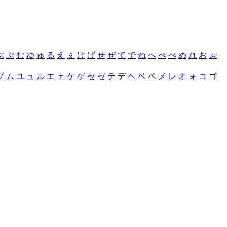
ぶ
ぷ
む
ゆ
ゅ
る
え
ぇ
け
げ
せ
ぜ
て
で
ね
へ
べ
ぺ
め
れ
お
ぉ
プ
ム
ユ
ュ
ル
エ
ェ
ケ
ゲ
セ
ゼ
テ
デ
ヘ
ベ
ペ
メ
レ
オ
ォ
コ
ゴ