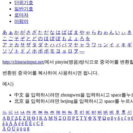
단위기호
일반기호
로마자
아랍어
あ
ぁ
か
が
さ
ざ
た
だ
な
は
ば
ぱ
ま
や
ゃ
ら
わ
ゎ
ん
い
ぃ
き
こ
ご
そ
ぞ
と
ど
の
ほ
ぼ
ぽ
も
よ
ょ
ろ
を
ア
ァ
カ
サ
ザ
タ
ダ
ナ
ハ
バ
パ
マ
ヤ
ャ
ラ
ワ
ヮ
ン
イ
ィ
キ
ギ
ソ
ゾ
ト
ド
ノ
ホ
ボ
ポ
モ
ヨ
ョ
ロ
ヲ
―
http://chineseinput.net/
에서 pinyin(병음)방식으로 중국어를 변환
변환된 중국어를 복사하여 사용하시면 됩니다.
예시)
中文 을 입력하시려면
zhongwen
을 입력하시고 space를
北京 을 입력하시려면
beijing
을 입력하시고 space를 누르
ㅥ
ㅦ
ㅧ
ㅨ
ㅩ
ㅪ
ㅫ
ㅬ
ㅭ
ㅮ
ㅯ
ㅰ
ㅱ
ㅲ
ㅳ
ㅴ
ㅵ
ㅶ
ㅷ
ㅸ
ㅹ
ㅺ
Α
Β
Γ
Δ
Ε
Ζ
Η
Θ
Ι
Κ
Λ
Μ
Ν
Ξ
Ο
Π
Ρ
Σ
Τ
Υ
Φ
Χ
Ψ
Ω
α
β
γ
δ
ε
ζ
η
á
à
Á
À
é
è
É
È
ç
Ç
ê
Ä
Ö
Ü
ä
ö
ü
ß