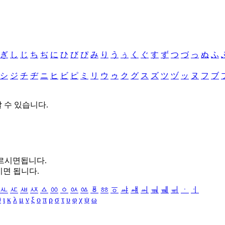
ぎ
し
じ
ち
ぢ
に
ひ
び
ぴ
み
り
う
ぅ
く
ぐ
す
ず
つ
づ
っ
ぬ
ふ
シ
ジ
チ
ヂ
ニ
ヒ
ビ
ピ
ミ
リ
ウ
ゥ
ク
グ
ス
ズ
ツ
ヅ
ッ
ヌ
フ
ブ
할 수 있습니다.
누르시면됩니다.
시면 됩니다.
ㅻ
ㅼ
ㅽ
ㅾ
ㅿ
ㆀ
ㆁ
ㆂ
ㆃ
ㆄ
ㆅ
ㆆ
ㆇ
ㆈ
ㆉ
ㆊ
ㆋ
ㆌ
ㆍ
ㆎ
θ
ι
κ
λ
μ
ν
ξ
ο
π
ρ
σ
τ
υ
φ
χ
ψ
ω