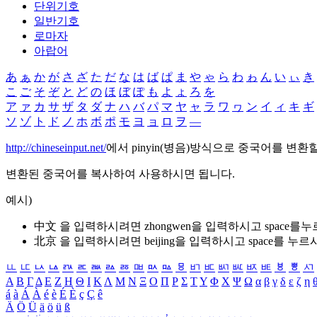
단위기호
일반기호
로마자
아랍어
あ
ぁ
か
が
さ
ざ
た
だ
な
は
ば
ぱ
ま
や
ゃ
ら
わ
ゎ
ん
い
ぃ
き
こ
ご
そ
ぞ
と
ど
の
ほ
ぼ
ぽ
も
よ
ょ
ろ
を
ア
ァ
カ
サ
ザ
タ
ダ
ナ
ハ
バ
パ
マ
ヤ
ャ
ラ
ワ
ヮ
ン
イ
ィ
キ
ギ
ソ
ゾ
ト
ド
ノ
ホ
ボ
ポ
モ
ヨ
ョ
ロ
ヲ
―
http://chineseinput.net/
에서 pinyin(병음)방식으로 중국어를 변환
변환된 중국어를 복사하여 사용하시면 됩니다.
예시)
中文 을 입력하시려면
zhongwen
을 입력하시고 space를
北京 을 입력하시려면
beijing
을 입력하시고 space를 누르
ㅥ
ㅦ
ㅧ
ㅨ
ㅩ
ㅪ
ㅫ
ㅬ
ㅭ
ㅮ
ㅯ
ㅰ
ㅱ
ㅲ
ㅳ
ㅴ
ㅵ
ㅶ
ㅷ
ㅸ
ㅹ
ㅺ
Α
Β
Γ
Δ
Ε
Ζ
Η
Θ
Ι
Κ
Λ
Μ
Ν
Ξ
Ο
Π
Ρ
Σ
Τ
Υ
Φ
Χ
Ψ
Ω
α
β
γ
δ
ε
ζ
η
á
à
Á
À
é
è
É
È
ç
Ç
ê
Ä
Ö
Ü
ä
ö
ü
ß