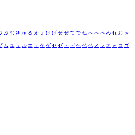
ぶ
ぷ
む
ゆ
ゅ
る
え
ぇ
け
げ
せ
ぜ
て
で
ね
へ
べ
ぺ
め
れ
お
ぉ
プ
ム
ユ
ュ
ル
エ
ェ
ケ
ゲ
セ
ゼ
テ
デ
ヘ
ベ
ペ
メ
レ
オ
ォ
コ
ゴ