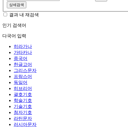
상세검색
결과 내 재검색
인기 검색어
다국어 입력
히라가나
가타카나
중국어
한글고어
그리스문자
프랑스어
독일어
히브리어
괄호기호
학술기호
기술기호
첨자기호
라틴문자
러시아문자