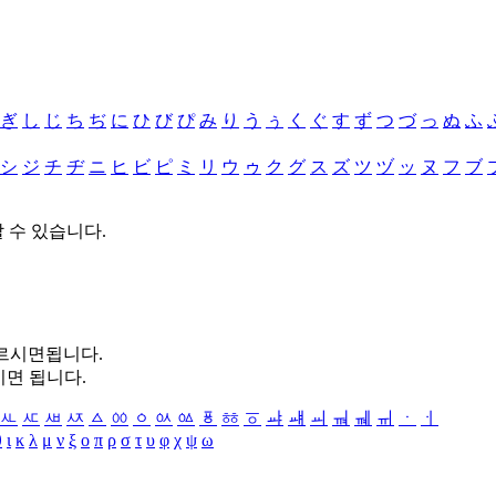
ぎ
し
じ
ち
ぢ
に
ひ
び
ぴ
み
り
う
ぅ
く
ぐ
す
ず
つ
づ
っ
ぬ
ふ
シ
ジ
チ
ヂ
ニ
ヒ
ビ
ピ
ミ
リ
ウ
ゥ
ク
グ
ス
ズ
ツ
ヅ
ッ
ヌ
フ
ブ
할 수 있습니다.
누르시면됩니다.
시면 됩니다.
ㅻ
ㅼ
ㅽ
ㅾ
ㅿ
ㆀ
ㆁ
ㆂ
ㆃ
ㆄ
ㆅ
ㆆ
ㆇ
ㆈ
ㆉ
ㆊ
ㆋ
ㆌ
ㆍ
ㆎ
θ
ι
κ
λ
μ
ν
ξ
ο
π
ρ
σ
τ
υ
φ
χ
ψ
ω